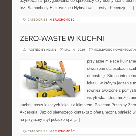
użytkowania, przygotowania do sprzedaży czy oceny stanu techn
też: Samochody Elektryczne i Hybrydowe i Testy i Recenzje […]
CATEGORIES:
NIERUCHOMOŚCI
ZERO-WASTE W KUCHNI
POSTED BY ADMIN
MAJ - 4 - 2026
MOŻLIWOŚĆ KOMENTOWAN
przyjazne miejsce kulinarne
stworzone dla osobach szu
atmosferę. Strona internet
lokalu, w którym jedzenie m
również tworzone z pomysł
wizytówka, która może zain
kuchni, poszukujących lokalu z klimatem. Polecam Przepisy Zero
Akcesoria. Już od pierwszego kontaktu z ofertą można odnieść wr
na przyjazny styl połączoną z […]
CATEGORIES:
NIERUCHOMOŚCI