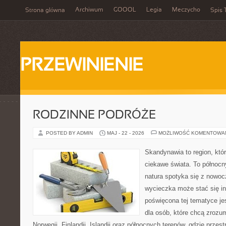
Archiwum
GOOOL
Legia
Meczycho
Strona główna
Spis 
PRZEWINIENIE
RODZINNE PODRÓŻE
POSTED BY ADMIN
MAJ - 22 - 2026
MOŻLIWOŚĆ KOMENTOWA
Skandynawia to region, kt
ciekawe świata. To północn
natura spotyka się z nowoc
wycieczka może stać się ins
poświęcona tej tematyce j
dla osób, które chcą zrozum
Norwegii, Finlandii, Islandii oraz północnych terenów, gdzie przes