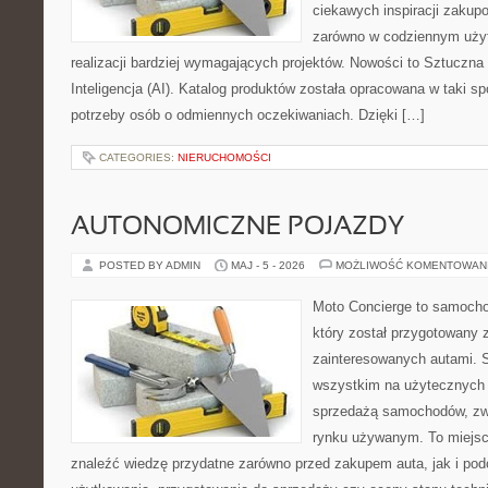
ciekawych inspiracji zakup
zarówno w codziennym użyt
realizacji bardziej wymagających projektów. Nowości to Sztuczna I
Inteligencja (AI). Katalog produktów została opracowana w taki 
potrzeby osób o odmiennych oczekiwaniach. Dzięki […]
CATEGORIES:
NIERUCHOMOŚCI
AUTONOMICZNE POJAZDY
POSTED BY ADMIN
MAJ - 5 - 2026
MOŻLIWOŚĆ KOMENTOWAN
Moto Concierge to samocho
który został przygotowany 
zainteresowanych autami. S
wszystkim na użytecznych 
sprzedażą samochodów, zw
rynku używanym. To miejsc
znaleźć wiedzę przydatne zarówno przed zakupem auta, jak i po