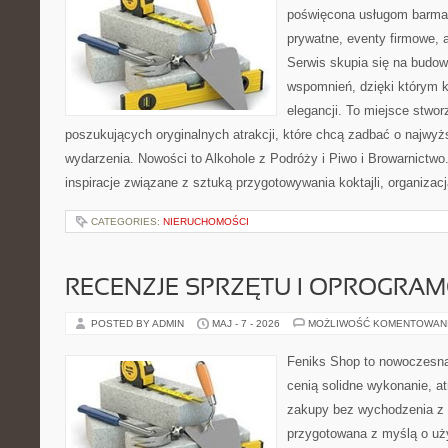
poświęcona usługom barma
prywatne, eventy firmowe, a
Serwis skupia się na budo
wspomnień, dzięki którym 
elegancji. To miejsce stwor
poszukujących oryginalnych atrakcji, które chcą zadbać o najw
wydarzenia. Nowości to Alkohole z Podróży i Piwo i Browarnictwo
inspiracje związane z sztuką przygotowywania koktajli, organizac
CATEGORIES:
NIERUCHOMOŚCI
RECENZJE SPRZĘTU I OPROGRA
POSTED BY ADMIN
MAJ - 7 - 2026
MOŻLIWOŚĆ KOMENTOWAN
Feniks Shop to nowoczesna 
cenią solidne wykonanie, a
zakupy bez wychodzenia z 
przygotowana z myślą o uż