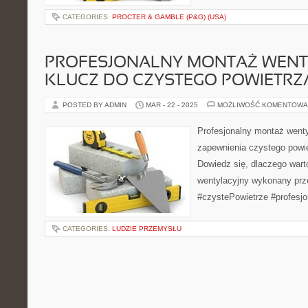
CATEGORIES:
PROCTER & GAMBLE (P&G) (USA)
PROFESJONALNY MONTAŻ WENTY
KLUCZ DO CZYSTEGO POWIETRZ
POSTED BY ADMIN
MAR - 22 - 2025
MOŻLIWOŚĆ KOMENTOWA
Profesjonalny montaż wentyl
zapewnienia czystego powi
Dowiedz się, dlaczego war
wentylacyjny wykonany prze
#czystePowietrze #profesj
CATEGORIES:
LUDZIE PRZEMYSŁU