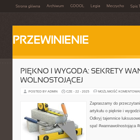
Archiwum
GOOOL
Legia
Meczycho
Strona główna
Spis 
PRZEWINIENIE
PIĘKNO I WYGODA: SEKRETY WA
WOLNOSTOJĄCEJ
POSTED BY ADMIN
CZE - 22 - 2025
MOŻLIWOŚĆ KOMENTOWA
Zapraszamy do przeczytan
artykułu o pięknie i wygodz
Odkryj tajemnice luksusow
spa! #wannawolnostojąca #