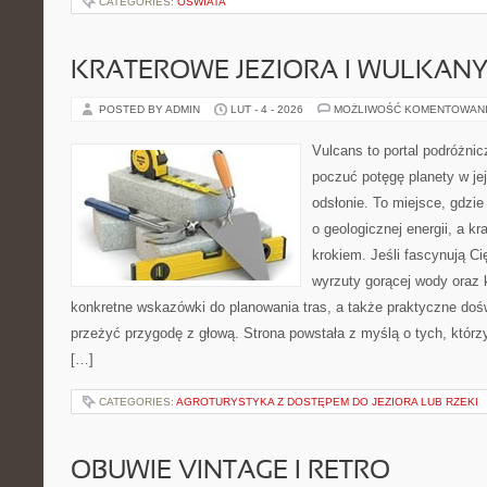
CATEGORIES:
OŚWIATA
KRATEROWE JEZIORA I WULKAN
POSTED BY ADMIN
LUT - 4 - 2026
MOŻLIWOŚĆ KOMENTOWAN
Vulcans to portal podróżnic
poczuć potęgę planety w jej
odsłonie. To miejsce, gdzie
o geologicznej energii, a k
krokiem. Jeśli fascynują Ci
wyrzuty gorącej wody oraz 
konkretne wskazówki do planowania tras, a także praktyczne doś
przeżyć przygodę z głową. Strona powstała z myślą o tych, którz
[…]
CATEGORIES:
AGROTURYSTYKA Z DOSTĘPEM DO JEZIORA LUB RZEKI
OBUWIE VINTAGE I RETRO