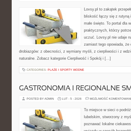
Lovsy.pl to zakątek przepe
bliskość łączy się z rutyną
małe święto. To portal dla w
praktycznych, którzy potrze
uczuć. Lovsy.pl nie udaje 
zamiast tego opowiada, że d
drobiazgów: z obecności, z wymiany myśli, z cierpliwości i z wdz
naturalne. Zobacz kategorie Cierpliwość i Spokój i […]
CATEGORIES:
PLAŻE I SPORTY WODNE
GASTRONOMIA I REGIONALNE S
POSTED BY ADMIN
LUT - 5 - 2026
MOŻLIWOŚĆ KOMENTOWAN
To miejsce w sieci o podró
lubelskim, stworzony z myśl
poznawać lokalne ciekawost
wyjazdy w sposób bezprobl