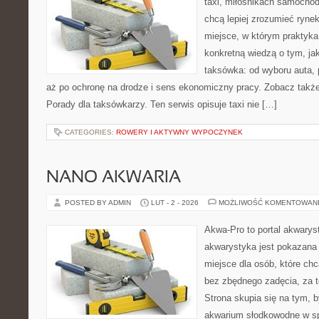
taxi, miłośnikach samochod
chcą lepiej zrozumieć ryne
miejsce, w którym praktyka 
konkretną wiedzą o tym, ja
taksówka: od wyboru auta, 
aż po ochronę na drodze i sens ekonomiczny pracy. Zobacz tak
Porady dla taksówkarzy. Ten serwis opisuje taxi nie […]
CATEGORIES:
ROWERY I AKTYWNY WYPOCZYNEK
NANO AKWARIA
POSTED BY ADMIN
LUT - 2 - 2026
MOŻLIWOŚĆ KOMENTOWAN
Akwa-Pro to portal akwarys
akwarystyka jest pokazana 
miejsce dla osób, które ch
bez zbędnego zadęcia, za t
Strona skupia się na tym, 
akwarium słodkowodne w s