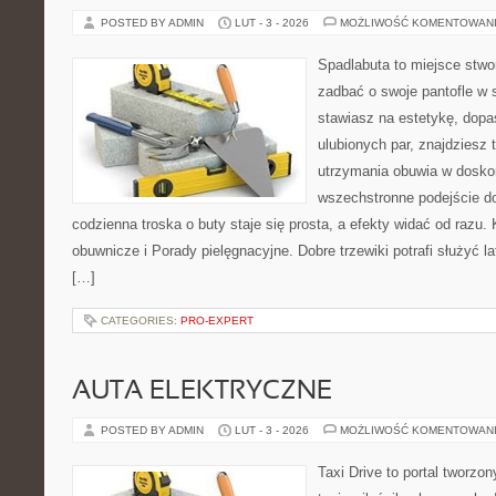
POSTED BY ADMIN
LUT - 3 - 2026
MOŻLIWOŚĆ KOMENTOWAN
Spadlabuta to miejsce stwo
zadbać o swoje pantofle w s
stawiasz na estetykę, dopa
ulubionych par, znajdziesz
utrzymania obuwia w dosko
wszechstronne podejście do
codzienna troska o buty staje się prosta, a efekty widać od razu. 
obuwnicze i Porady pielęgnacyjne. Dobre trzewiki potrafi służyć la
[…]
CATEGORIES:
PRO-EXPERT
AUTA ELEKTRYCZNE
POSTED BY ADMIN
LUT - 3 - 2026
MOŻLIWOŚĆ KOMENTOWAN
Taxi Drive to portal tworz