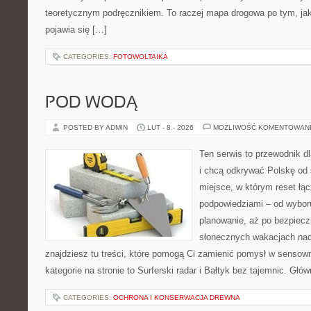
teoretycznym podręcznikiem. To raczej mapa drogowa po tym, jak
pojawia się […]
CATEGORIES:
FOTOWOLTAIKA
POD WODĄ
POSTED BY ADMIN
LUT - 8 - 2026
MOŻLIWOŚĆ KOMENTOWAN
Ten serwis to przewodnik d
i chcą odkrywać Polskę od 
miejsce, w którym reset łą
podpowiedziami – od wyboru
planowanie, aż po bezpiecz
słonecznych wakacjach n
znajdziesz tu treści, które pomogą Ci zamienić pomysł w sens
kategorie na stronie to Surferski radar i Bałtyk bez tajemnic. Głów
CATEGORIES:
OCHRONA I KONSERWACJA DREWNA