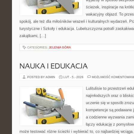
ścieżek, inspiracje na krót
wakacyjny objazd. To przest
spokój, ale też dla miłośników wrażeń i kulturalnych wydarzeń. Pr
turystyczne i Szkoły i edukacja. Lubelszczyzna potrafi zaskakiwa
zakątkami, […]
CATEGORIES:
JELENIA GÓRA
NAUKA I EDUKACJA
POSTED BY ADMIN
LUT - 5 - 2026
MOŻLIWOŚĆ KOMENTOWAN
Lulitulisie to przestrzeń e
najmłodszych oraz o bliski
uczenie się w sposób zrozu
kompetencje są podawane j
a codzienne wyzwania zamie
łączy edukację z pomysłow
może testować różne ścieżki i wybierać to, co najbardziej wciąga.