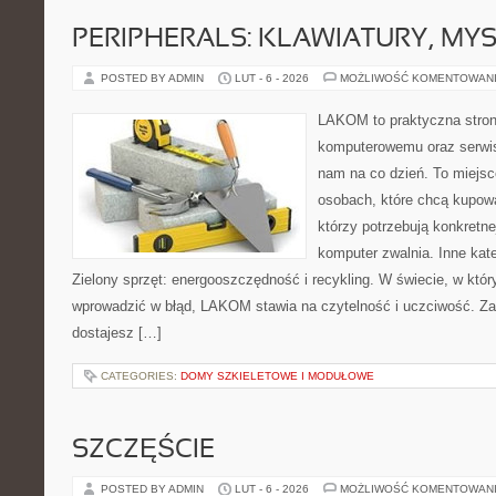
PERIPHERALS: KLAWIATURY, MY
POSTED BY ADMIN
LUT - 6 - 2026
MOŻLIWOŚĆ KOMENTOWAN
LAKOM to praktyczna stron
komputerowemu oraz serwis
nam na co dzień. To miejsc
osobach, które chcą kupowa
którzy potrzebują konkretn
komputer zwalnia. Inne kat
Zielony sprzęt: energooszczędność i recykling. W świecie, w któr
wprowadzić w błąd, LAKOM stawia na czytelność i uczciwość. Z
dostajesz […]
CATEGORIES:
DOMY SZKIELETOWE I MODUŁOWE
SZCZĘŚCIE
POSTED BY ADMIN
LUT - 6 - 2026
MOŻLIWOŚĆ KOMENTOWAN