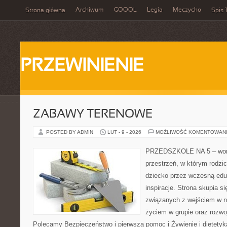
Archiwum
GOOOL
Legia
Meczycho
Strona główna
Spis 
PRZEWINIENIE
ZABAWY TERENOWE
POSTED BY ADMIN
LUT - 9 - 2026
MOŻLIWOŚĆ KOMENTOWAN
PRZEDSZKOLE NA 5 – wortal
przestrzeń, w którym rodzi
dziecko przez wczesną eduk
inspiracje. Strona skupia s
związanych z wejściem w no
życiem w grupie oraz rozw
Polecamy Bezpieczeństwo i pierwsza pomoc i Żywienie i dietetyka