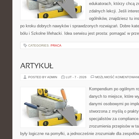
edukatorach, którzy chcą 
zdalnych lekcji. Jeśli inter
ogólników, znajdziesz tu in
po kroku dobrych nawyków i sprawdzonych rozwiązań. Dobre kat
bólu i Szkolne lifehacki. Idea serwisu jest prosta: pomagać w prz
CATEGORIES:
PRACA
ARTYKUŁ
POSTED BY ADMIN
LUT - 7 - 2026
MOŻLIWOŚĆ KOMENTOWAN
Kompendium po ogólnym ro
danych to miejsce, które w
danymi osobowymi po imple
stworzona z myślą o prakty
specjalistów za compliance. 
zrozumienia przepisów w ta
były logiczne na pomyłki, a jednocześnie zrozumiałe dla zespołó