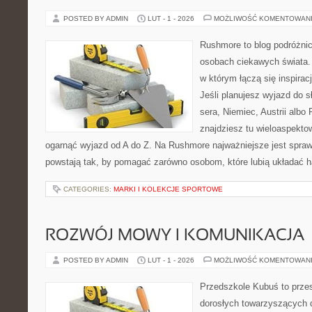
POSTED BY ADMIN
LUT - 1 - 2026
MOŻLIWOŚĆ KOMENTOWAN
Rushmore to blog podróżnic
osobach ciekawych świata. 
w którym łączą się inspira
Jeśli planujesz wyjazd do sł
sera, Niemiec, Austrii albo 
znajdziesz tu wieloaspektow
ogarnąć wyjazd od A do Z. Na Rushmore najważniejsze jest spraw
powstają tak, by pomagać zarówno osobom, które lubią układać h
CATEGORIES:
MARKI I KOLEKCJE SPORTOWE
ROZWÓJ MOWY I KOMUNIKACJA
POSTED BY ADMIN
LUT - 1 - 2026
MOŻLIWOŚĆ KOMENTOWAN
Przedszkole Kubuś to prze
dorosłych towarzyszących 