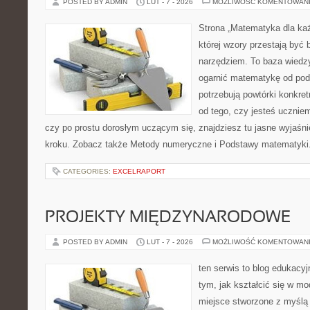
POSTED BY ADMIN
LUT - 7 - 2026
MOŻLIWOŚĆ KOMENTOWAN
Strona „Matematyka dla każ
której wzory przestają być b
narzędziem. To baza wiedzy
ogarnić matematykę od pods
potrzebują powtórki konkre
od tego, czy jesteś ucznie
czy po prostu dorosłym uczącym się, znajdziesz tu jasne wyjaśni
kroku. Zobacz także Metody numeryczne i Podstawy matematyki. 
CATEGORIES:
EXCELRAPORT
PROJEKTY MIĘDZYNARODOWE
POSTED BY ADMIN
LUT - 7 - 2026
MOŻLIWOŚĆ KOMENTOWAN
ten serwis to blog edukacyj
tym, jak kształcić się w mo
miejsce stworzone z myślą 