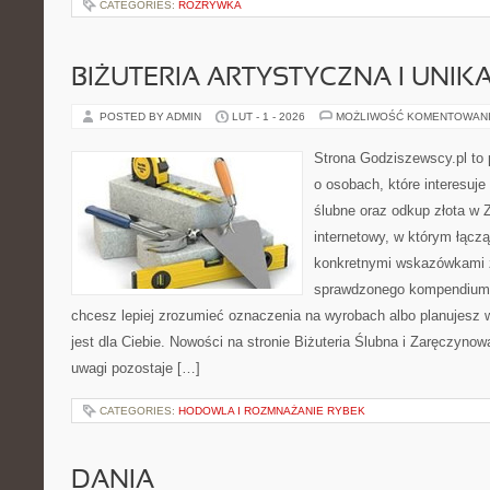
CATEGORIES:
ROZRYWKA
BIŻUTERIA ARTYSTYCZNA I UNI
POSTED BY ADMIN
LUT - 1 - 2026
MOŻLIWOŚĆ KOMENTOWAN
Strona Godziszewscy.pl to 
o osobach, które interesuje
ślubne oraz odkup złota w 
internetowy, w którym łącz
konkretnymi wskazówkami 
sprawdzonego kompendium p
chcesz lepiej zrozumieć oznaczenia na wyrobach albo planujesz 
jest dla Ciebie. Nowości na stronie Biżuteria Ślubna i Zaręczynow
uwagi pozostaje […]
CATEGORIES:
HODOWLA I ROZMNAŻANIE RYBEK
DANIA