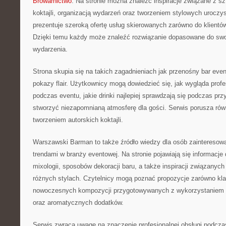
Browarnictwo
. Na stronie można znaleźć inspiracje związane z s
koktajli, organizacją wydarzeń oraz tworzeniem stylowych urocz
prezentuje szeroką ofertę usług skierowanych zarówno do klientów 
Dzięki temu każdy może znaleźć rozwiązanie dopasowane do swoi
wydarzenia.
Strona skupia się na takich zagadnieniach jak przenośny bar even
pokazy flair. Użytkownicy mogą dowiedzieć się, jak wygląda profe
podczas eventu, jakie drinki najlepiej sprawdzają się podczas prz
stworzyć niezapomnianą atmosferę dla gości. Serwis porusza ró
tworzeniem autorskich koktajli.
Warszawski Barman to także źródło wiedzy dla osób zaintereso
trendami w branży eventowej. Na stronie pojawiają się informacj
mixologii, sposobów dekoracji baru, a także inspiracji związanych
różnych stylach. Czytelnicy mogą poznać propozycje zarówno klas
nowoczesnych kompozycji przygotowywanych z wykorzystaniem
oraz aromatycznych dodatków.
Serwis zwraca uwagę na znaczenie profesjonalnej obsługi podcza