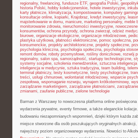
regionalny
,
freelancing
,
fundusze ETF
,
geografia Polski
,
geopolity
historia Polski
,
hobby kolekcjonerskie
,
hotele inwestycyjne
,
inkub
karty płatnicze
,
klimatyzacja
,
kompostowanie
,
komputery gaming
konsultacje online
,
kopiarki
,
Krajobraz
,
kredyt inwestycyjny
,
leasi
majsterkowanie w domu
,
manicure
,
marketing personalny
,
meble 
monitorowanie zdrowia
,
nieruchomości inwestycyjne
,
nowoczesne
konsumentów
,
ochrona przyrody
,
ochrona zwierząt
,
odzież medyc
biurowe
,
organizacje ekologiczne
,
organizacje młodzieżowe
,
pedic
plastyka użytkowa
,
płatności elektroniczne
,
pomoc społeczna
,
po
konsumenckie
,
projekty architektoniczne
,
projekty społeczne
,
prz
psychologia kliniczna
,
psychologia społeczna
,
psychologia stoso
remont domów
,
roboty przemysłowe
,
rośliny doniczkowe
,
rozwój 
regionalny
,
salon spa
,
samorządność
,
startupy technologiczne
,
st
systemy socjalne
,
szkolenia menedżerskie
,
sztuczna inteligencja
inteligencja w medycynie
,
sztuka tradycyjna
,
team building
,
telem
terminal płatniczy
,
testy kosmetyczne
,
testy psychologiczne
,
tran
treści
,
usługi chmurowe
,
wolontariat młodzieżowy
,
wsparcie psych
zespołowa
,
wspomaganie rozwoju
,
wynajem krótkoterminowy
,
wys
zarządzanie marketingiem
,
zarządzanie płatnościami
,
zarządzani
zmianami
,
zaufanie publiczne
,
zielone technologie
Barman z Warszawy to nowoczesna platforma online poświęcona
wydarzenia prywatne, eventy firmowe, a także eleganckie kolacje.
budowaniu niezapomnianych wspomnień, dzięki którym każda zaba
miejsce stworzone dla osób poszukujących oryginalnych atrakcji,
najwyższy poziom organizowanego wydarzenia. Nowości to Alkoh