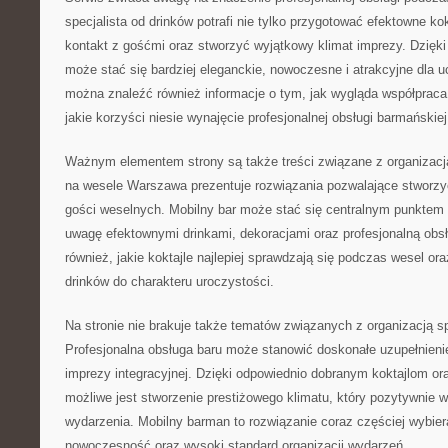
specjalista od drinków potrafi nie tylko przygotować efektowne kok
kontakt z gośćmi oraz stworzyć wyjątkowy klimat imprezy. Dzięk
może stać się bardziej eleganckie, nowoczesne i atrakcyjne dla u
można znaleźć również informacje o tym, jak wygląda współprac
jakie korzyści niesie wynajęcie profesjonalnej obsługi barmańskiej
Ważnym elementem strony są także treści związane z organizacj
na wesele Warszawa prezentuje rozwiązania pozwalające stworzyć
gości weselnych. Mobilny bar może stać się centralnym punktem p
uwagę efektownymi drinkami, dekoracjami oraz profesjonalną obs
również, jakie koktajle najlepiej sprawdzają się podczas wesel o
drinków do charakteru uroczystości.
Na stronie nie brakuje także tematów związanych z organizacją 
Profesjonalna obsługa baru może stanowić doskonałe uzupełnienie 
imprezy integracyjnej. Dzięki odpowiednio dobranym koktajlom or
możliwe jest stworzenie prestiżowego klimatu, który pozytywnie w
wydarzenia. Mobilny barman to rozwiązanie coraz częściej wybier
nowoczesność oraz wysoki standard organizacji wydarzeń.