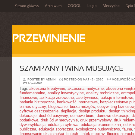
Archiwum
GOOOL
Legia
Meczycho
Strona główna
Spis 
PRZEWINIENIE
SZAMPANY I WINA MUSUJĄCE
POSTED BY ADMIN
POSTED ON MAJ - 9 - 2026
MOŻLIWOŚĆ K
WYŁĄCZONA
Tagi:
akcesoria kreatywne
,
akcesoria medyczne
,
akcesoria wnętr
fundamentalne
,
analizy inwestycyjne
,
analizy techniczne
,
antropo
finansowe
,
aplikacje zdrowotne
,
asertywność
,
aukcje internetowe
badania historyczne
,
bankowość internetowa
,
bezpieczeństwo pub
biznes etyczny
,
blogowanie
,
burza mózgów
,
copywriting biznesow
cyfrowe oszczędzanie
,
depilacja
,
design produktu
,
design thinking
dekoracje
,
dochód pasywny
,
domowe biuro
,
domowe dekoracje
,
d
podatkowe
,
druk 3d w medycynie
,
druk przemysłowy
,
druk rekla
dywersyfikacja
,
edukacja cyfrowa
,
edukacja ekonomiczna
,
edukac
publiczna
,
edukacja społeczna
,
ekologiczne budownictwo
,
fauna
,
finansowanie działalności
,
fintech
,
fintek mobilny
,
flipping nieruc