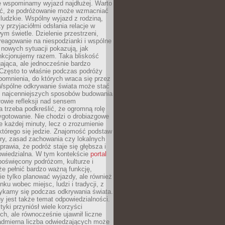
że wspominamy wyjazd najdłużej. Warto
ć, że podróżowanie może wzmacniać
ludzkie. Wspólny wyjazd z rodziną,
y przyjaciółmi odsłania relacje w
ym świetle. Dzielenie przestrzeni,
reagowanie na niespodzianki i wspólne
nowych sytuacji pokazują, jak
nkcjonujemy razem. Taka bliskość
jąca, ale jednocześnie bardzo
 Często to właśnie podczas podróży
omnienia, do których wraca się przez
 Wspólne odkrywanie świata może stać
z najcenniejszych sposobów budowania
ołowie refleksji nad sensem
 trzeba podkreślić, że ogromną rolę
ygotowanie. Nie chodzi o drobiazgowe
e każdej minuty, lecz o zrozumienie
którego się jedzie. Znajomość podstaw
ltury, zasad zachowania czy lokalnych
rawia, że podróż staje się głębsza i
powiedzialna. W tym kontekście
portal
oświęcony podróżom, kulturze i
że pełnić bardzo ważną funkcję,
e tylko planować wyjazdy, ale również
ku wobec miejsc, ludzi i tradycji, z
tykamy się podczas odkrywania świata.
 jest także temat odpowiedzialności.
tyki przyniósł wiele korzyści
h, ale równocześnie ujawnił liczne
admierna liczba odwiedzających może