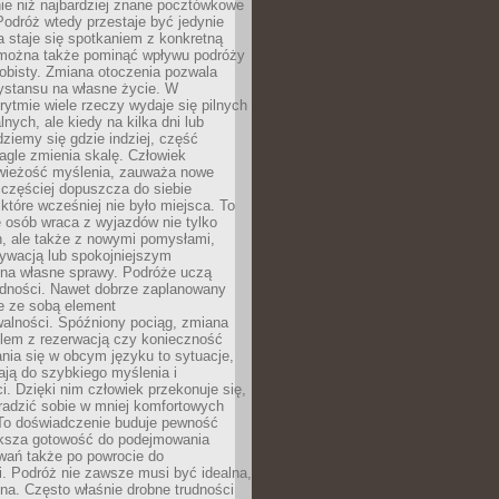
ie niż najbardziej znane pocztówkowe
 Podróż wtedy przestaje być jedynie
 a staje się spotkaniem z konkretną
e można także pominąć wpływu podróży
obisty. Zmiana otoczenia pozwala
ystansu na własne życie. W
ytmie wiele rzeczy wydaje się pilnych
lnych, ale kiedy na kilka dni lub
dziemy się gdzie indziej, część
agle zmienia skalę. Człowiek
wieżość myślenia, zauważa nowe
 częściej dopuszcza do siebie
a które wcześniej nie było miejsca. To
e osób wraca z wyjazdów nie tylko
, ale także z nowymi pomysłami,
ywacją lub spokojniejszym
 na własne sprawy. Podróże uczą
adności. Nawet dobrze zaplanowany
e ze sobą element
walności. Spóźniony pociąg, zmiana
blem z rezerwacją czy konieczność
nia się w obcym języku to sytuacje,
ją do szybkiego myślenia i
i. Dzięki nim człowiek przekonuje się,
oradzić sobie w mniej komfortowych
To doświadczenie buduje pewność
iększa gotowość do podejmowania
ań także po powrocie do
. Podróż nie zawsze musi być idealna,
na. Często właśnie drobne trudności