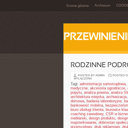
Archiwum
GOOO
Strona główna
PRZEWINIENI
RODZINNE PODR
POSTED BY ADMIN
POSTED ON
WYŁĄCZONA
Tagi:
administracja samorządowa
,
medyczne
,
akcesoria ogrodnicze
,
popytu
,
analiza prawna
,
analiza S
architektura miejska
,
archiwizacja
domowa
,
badania laboratoryjne
,
ba
bankowość mobilna
,
bezpieczeńst
biuro obsługi klienta
,
biurowce kla
coaching zawodowy
,
CSR w bizne
meblarski
,
design produktu
,
design
majsterkowanie
,
dobrostan społec
przemysłowy
,
druk reklamowy
,
dru