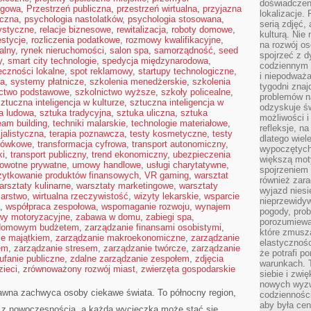
doświadczen
ngowa
,
Przestrzeń publiczna
,
przestrzeń wirtualna
,
przyjazna
lokalizacje.
iczna
,
psychologia nastolatków
,
psychologia stosowana
,
serią zdjęć,
tystyczne
,
relacje biznesowe
,
rewitalizacja
,
roboty domowe
,
kulturą. Ni
estycje
,
rozliczenia podatkowe
,
rozmowy kwalifikacyjne
,
na rozwój os
alny
,
rynek nieruchomości
,
salon spa
,
samorządność
,
seed
spojrzeć z d
y
,
smart city technologie
,
spedycja międzynarodowa
,
codziennym r
eczności lokalne
,
spot reklamowy
,
startupy technologiczne
,
i niepodważa
ta
,
systemy płatnicze
,
szkolenia menedżerskie
,
szkolenia
tygodni znaj
ictwo podstawowe
,
szkolnictwo wyższe
,
szkoły policealne
,
problemów n
ztuczna inteligencja w kulturze
,
sztuczna inteligencja w
odzyskuje ś
a ludowa
,
sztuka tradycyjna
,
sztuka uliczna
,
sztuka
możliwości i
eam building
,
techniki malarskie
,
technologie materiałowe
,
refleksje, n
jalistyczna
,
terapia poznawcza
,
testy kosmetyczne
,
testy
dlatego wiel
otówkowe
,
transformacja cyfrowa
,
transport autonomiczny
,
wypoczętych
ki
,
transport publiczny
,
trend ekonomiczny
,
ubezpieczenia
większą mot
rowotne prywatne
,
umowy handlowe
,
usługi charytatywne
,
spojrzeniem
żytkowanie produktów finansowych
,
VR gaming
,
warsztat
również zar
arsztaty kulinarne
,
warsztaty marketingowe
,
warsztaty
wyjazd niesi
iarstwo
,
wirtualna rzeczywistość
,
wizyty lekarskie
,
wsparcie
nieprzewidy
,
współpraca zespołowa
,
wspomaganie rozwoju
,
wynajem
pogody, pro
wy motoryzacyjne
,
zabawa w domu
,
zabiegi spa
,
porozumiewa
 domowym budżetem
,
zarządzanie finansami osobistymi
,
które zmusza
ie majątkiem
,
zarządzanie makroekonomiczne
,
zarządzanie
elastycznośc
em
,
zarządzanie stresem
,
zarządzanie twórcze
,
zarządzanie
że potrafi p
ufanie publiczne
,
zdalne zarządzanie zespołem
,
zdjęcia
warunkach. 
zieci
,
zrównoważony rozwój miast
,
zwierzęta gospodarskie
siebie i zw
nowych wyzw
dawna zachwyca osoby ciekawe świata. To północny region,
codzienności
aby była cen
ę z nowoczesnością, a każda wycieczka może stać się