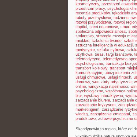
kosmetyczny
,
przestrzeń coworki
przestrzeń pracy
,
psychologia klin
recenzje produktów
,
rękodzieło ar
roboty przemysłowe
,
rodzinne inw
rozwój przywództwa
,
rozwój region
capital
,
sieci neuronowe
,
smart cit
społeczna odpowiedzialność
,
społ
stolarstwo
,
strategie rozwoju mias
miękkie
,
szkolenia twarde
,
szkoln
sztuczna inteligencja w edukacji
,
s
medycynie
,
sztuka cyfrowa
,
sztuk
użytkowa
,
taras
,
targi branżowe
,
t
telemedycyna
,
telemedycyna spec
psychologiczne
,
transakcje bezg
transport kolejowy
,
transport miejs
komunikacyjne
,
ubezpieczenia zd
usługi chmurowe
,
usługi fintech
,
u
domowy
,
warsztaty artystyczne
,
w
online
,
windykacja należności
,
win
psychologiczne
,
współpraca online
biur
,
wystawy interaktywne
,
wysta
zarządzanie biurem
,
zarządzanie
zarządzanie kryzysem
,
zarządzan
marketingiem
,
zarządzanie ryzyki
wiedzą
,
zarządzanie zmianami
,
za
produktowe
,
zdrowie psychiczne d
Skandynawia to region, które od 
w którym dzika natura spotyka si