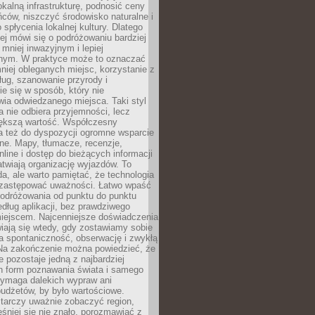
okalną infrastrukturę, podnosić ceny
ców, niszczyć środowisko naturalne i
 spłycenia lokalnej kultury. Dlatego
ej mówi się o podróżowaniu bardziej
niej inwazyjnym i lepiej
ym. W praktyce może to oznaczać
niej obleganych miejsc, korzystanie z
ług, szanowanie przyrody i
 się w sposób, który nie
ia odwiedzanego miejsca. Taki styl
 nie odbiera przyjemności, lecz
większą wartość. Współczesny
a też do dyspozycji ogromne wsparcie
ne. Mapy, tłumacze, recenzje,
nline i dostęp do bieżących informacji
twiają organizację wyjazdów. To
a, ale warto pamiętać, że technologia
 zastępować uważności. Łatwo wpaść
odróżowania od punktu do punktu
dług aplikacji, bez prawdziwego
miejscem. Najcenniejsze doświadczenia
iają się wtedy, gdy zostawiamy sobie
a spontaniczność, obserwację i zwykłą
Na zakończenie można powiedzieć, że
 pozostaje jedną z najbardziej
ch form poznawania świata i samego
wymaga dalekich wypraw ani
udżetów, by było wartościowe.
arczy uważnie zobaczyć region,
śniej się nie znało, porozmawiać z