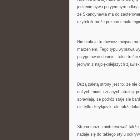
jedzenie bywa przyjemnym odkryci
że Skandynawia ma do zaoferowania
czytelnik może poznać smaki regi
Nie brakuje tu również miejsca na 
marzeniem. Tego typu wyprawa wy
przygotować ubranie. Takie treści
jednym z najpiękniejszych zjawisk
Dużą zaletą strony jest to, że nie
dużych miast i znanych atrakcji po
sprawiają, że podróż staje się ba
nie tylko Reykjavik, ale także lokal
Strona może zainteresować także
nadaje się do takiego stylu odkry