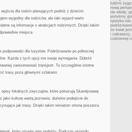
ludźmi żyjąc
nową perspe
wyjścia dla rodzin planujących podróż z dziećmi.
nie wtedy, g
jesteśmy go
ion wygodny dla rodziców, ale taki wyjazd warto
spotyka nas 
atne są informacje o atrakcjach rodzinnych. Dzięki takim
podróżowanie
że świat jes
dpowiednie miejsca.
i ciekawszy,
codziennej r
podpowiedzi dla turystów. Podróżowanie po północnej
lne. Każda z tych opcji ma swoje wymagania. Dobrze
awniej zarezerwować transport. To szczególnie istotne
zić trasy poza głównymi szlakami.
ż opisy lokalnych zwyczajów, które pokazują Skandynawię
ecz jako kulturę wartą poznania. duńskie podejście do
cynujące jak trasy. Dzięki takim tematom strona poszerza
temat, który ożywia opis podróży. Podczas wyjazdu