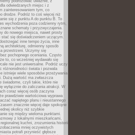
miemy podróżować uważnie, z
dla odwiedzanych miejsc i z
m zainteresowaniem tym, co
 drodze. Podróż to coś więcej niż
nie się z punktu A do punktu B. To
ces wychodzenia poza codzienny rytm,
 znane schematy i przyzwyczajenia.
my do nowego miejsca, nawet prosty
 stać się doświadczeniem uczącym.
ostrzegać inne tempo życia, inne
ną architekturę, odmienny sposób
a przestrzeni. Uczymy się
bez pochopnego oceniania. Często
 że to, co wcześniej wydawało się
cale nie jest uniwersalne. Podróż uczy
 różnorodności świata i pozwala
e istnieje wiele sposobów przeżywania
i. Dużą wartość ma zwłaszcza
 świadome, czyli takie, które nie
ę wyłącznie do zaliczania atrakcji. W
tach coraz więcej osób zaczyna
 że prawdziwie wartościowa wyprawa
aczać napiętego planu i nieustannego
Czasem znacznie więcej daje spokojne
ednej okolicy niż szybkie
anie się między wieloma punktami.
ozmowy z lokalnymi mieszkańcami,
regionalnej kuchni, zrozumienia historii
 zobaczenia mniej oczywistych
iasta potrafi przynieść głębsze