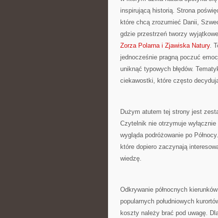
inspirującą historią. Strona poświ
które chcą zrozumieć Danii, Szwecj
gdzie przestrzeń tworzy wyjątkowe 
Zorza Polarna i Zjawiska Natury
. 
jednocześnie pragną poczuć emocj
uniknąć typowych błędów. Tematyka
ciekawostki, które często decyduj
Dużym atutem tej strony jest zes
Czytelnik nie otrzymuje wyłącznie
wygląda podróżowanie po Północy.
które dopiero zaczynają interesowa
wiedzę.
Odkrywanie północnych kierunków
popularnych południowych kurortów
koszty należy brać pod uwagę. Dl