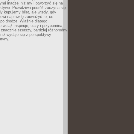
ymi inaczej niż my i otworzyć się na
ktywę. Prawdziwa podróż zaczyna się
dy kupujemy bilet, ale wtedy, gdy
towi naprawdę zauważyć to, co
po drodze. Właśnie dlatego
 wciąż inspiruje, uczy i przypomina,
t znacznie szerszy, bardziej różnorodny
 niż wydaje się z perspektywy
utyny.