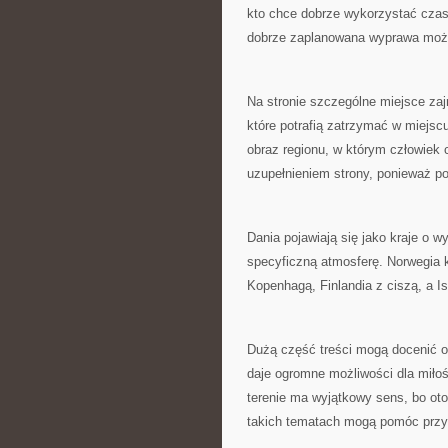
kto chce dobrze wykorzystać czas
dobrze zaplanowana wyprawa może
Na stronie szczególne miejsce za
które potrafią zatrzymać w miejsc
obraz regionu, w którym człowiek 
uzupełnieniem strony, ponieważ p
Dania pojawiają się jako kraje o 
specyficzną atmosferę. Norwegia k
Kopenhagą, Finlandia z ciszą, a I
Dużą część treści mogą docenić o
daje ogromne możliwości dla miło
terenie ma wyjątkowy sens, bo oto
takich tematach mogą pomóc przy