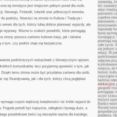
sprawiają, 
ęcona tej tematyce jest miejscem pełnym porad dla osób,
też zauważy
więzi między
i, Norwegii, Finlandii, Islandii oraz północnych terenów,
partnerem cz
zupełnie now
tło podróży. Nowości na stronie to Kultura i Tradycje i
planowanie, 
To serwis dla tych, którzy lubią dobrze planować wyjazdy, ale
przeżywanie 
naprawdę fu
e wyprawy. Można tu znaleźć poradniki, które pomagają
bywa wymaga
 strony porusza zarówno kultowe trasy, jak i lokalne
rozwijająca.
powstają wsp
ą o tym, czy podróż staje się bezpieczna.
całe życie.
się jednym 
relacji. W p
podróżowania
tawienie podróżniczych wskazówek z klimatycznym opisem.
odgrywa prz
kontrolowani
 krótkich komunikatów, lecz przyjemną opowieść o tym, jak
miejsca, do 
historii, ku
 Dzięki temu strona może być przydatna zarówno dla osób,
zwyczajów sp
ć się Skandynawią, jak i dla tych, którzy chcą pogłębiać
bardziej od
edukacyjny
p
geografii mo
pomagając ni
uczyć szacun
którymi spo
 wymaga często większej świadomości niż krótki wyjazd do
Bardzo ważny
Rozwój turys
. Pogoda potrafi być kapryśna, odległości bywają duże, a
gospodarczyc
atego poradnikowe treści są niezwykle ważne dla każdego,
problemy. N