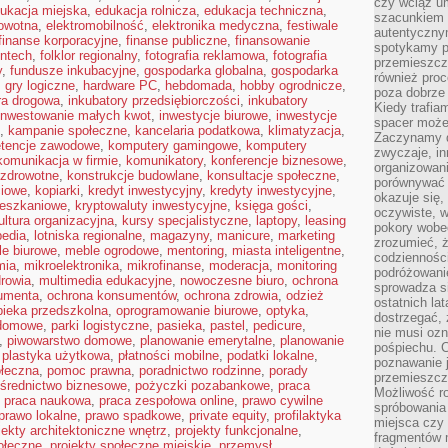
czy wciąż u
ukacja miejska
,
edukacja rolnicza
,
edukacja techniczna
,
szacunkiem 
owotna
,
elektromobilność
,
elektronika medyczna
,
festiwale
autentyczny
finanse korporacyjne
,
finanse publiczne
,
finansowanie
spotykamy po
intech
,
folklor regionalny
,
fotografia reklamowa
,
fotografia
przemieszcza
y
,
fundusze inkubacyjne
,
gospodarka globalna
,
gospodarka
również pro
,
gry logiczne
,
hardware PC
,
hebdomada
,
hobby ogrodnicze
,
poza dobrze
ura drogowa
,
inkubatory przedsiębiorczości
,
inkubatory
Kiedy trafia
inwestowanie małych kwot
,
inwestycje biurowe
,
inwestycje
spacer może
,
kampanie społeczne
,
kancelaria podatkowa
,
klimatyzacja
,
Zaczynamy d
tencje zawodowe
,
komputery gamingowe
,
komputery
zwyczaje, in
komunikacja w firmie
,
komunikatory
,
konferencje biznesowe
,
organizowani
 zdrowotne
,
konstrukcje budowlane
,
konsultacje społeczne
,
porównywać 
ciowe
,
kopiarki
,
kredyt inwestycyjny
,
kredyty inwestycyjne
,
okazuje się,
ieszkaniowe
,
kryptowaluty inwestycyjne
,
księga gości
,
oczywiste, w
ultura organizacyjna
,
kursy specjalistyczne
,
laptopy
,
leasing
pokory wobec
pedia
,
lotniska regionalne
,
magazyny
,
manicure
,
marketing
zrozumieć, ż
e biurowe
,
meble ogrodowe
,
mentoring
,
miasta inteligentne
,
codziennośc
mia
,
mikroelektronika
,
mikrofinanse
,
moderacja
,
monitoring
podróżowanie
rowia
,
multimedia edukacyjne
,
nowoczesne biuro
,
ochrona
sprowadza si
umenta
,
ochrona konsumentów
,
ochrona zdrowia
,
odzież
ostatnich la
pieka przedszkolna
,
oprogramowanie biurowe
,
optyka
,
dostrzegać,
domowe
,
parki logistyczne
,
pasieka
,
pastel
,
pedicure
,
nie musi ozn
,
piwowarstwo domowe
,
planowanie emerytalne
,
planowanie
pośpiechu. 
,
plastyka użytkowa
,
płatności mobilne
,
podatki lokalne
,
poznawanie j
ołeczna
,
pomoc prawna
,
poradnictwo rodzinne
,
porady
przemieszcz
średnictwo biznesowe
,
pożyczki pozabankowe
,
praca
Możliwość r
,
praca naukowa
,
praca zespołowa online
,
prawo cywilne
spróbowania 
prawo lokalne
,
prawo spadkowe
,
private equity
,
profilaktyka
miejsca czy
jekty architektoniczne wnętrz
,
projekty funkcjonalne
,
fragmentów m
ołeczne
,
projekty społeczne miejskie
,
przemysł