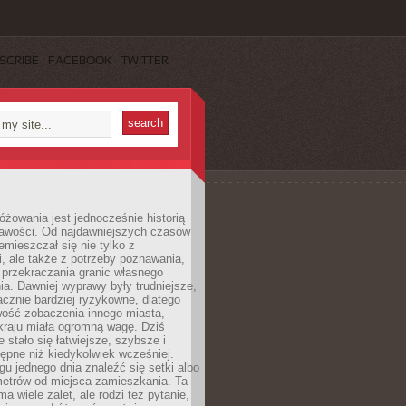
SCRIBE
FACEBOOK
TWITTER
różowania jest jednocześnie historią
ekawości. Od najdawniejszych czasów
emieszczał się nie tylko z
, ale także z potrzeby poznawania,
 przekraczania granic własnego
a. Dawniej wyprawy były trudniejsze,
acznie bardziej ryzykowne, dlatego
ość zobaczenia innego miasta,
kraju miała ogromną wagę. Dziś
 stało się łatwiejsze, szybsze i
tępne niż kiedykolwiek wcześniej.
u jednego dnia znaleźć się setki albo
metrów od miejsca zamieszkania. Ta
a wiele zalet, ale rodzi też pytanie,