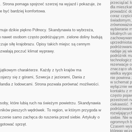
przeciążać l
. Strona pomaga spojrzeć szerzej na wyjazd i pokazuje, że
dla mieszkań
 być bardziej komfortowa.
prowadzić do
coraz części
świadomym, m
zrównoważon
wybieranie m
jmuje dzikie piękno Północy. Skandynawia to wybrzeża,
lokalnych us
u nawet osobom często podróżującym. zielone doliny budują
zachowywanie
uprzedmiotaw
czuje siłę krajobrazu. Opisy takich miejsc są cennym
podróżowania
ozwalają poczuć klimat wyprawy.
nadaje jej 
podróżnik m
technologicz
rezerwacje o
znacząco uła
wyjątkowym charakterze. Każdy z tych krajów ma
wielka wygod
ojarzy się z górami, Szwecja z jeziorami, Dania z
nie powinna
w schemat p
slandia z lodowcami. Strona pozwala porównać możliwości.
wyłącznie we
kontaktu z 
często pojaw
przestrzeń n
soby, które lubią ruch na świeżym powietrzu. Skandynawia
ciekawość. 
podróżowanie
śników pieszych wędrówek. To region, w którym przygoda w
rozwijający
czenie samo zachęca do ruszenia przed siebie. Artykuły o
siebie. Nie 
ogromnych b
gotować sprzęt.
Czasem wyst
którego wcze