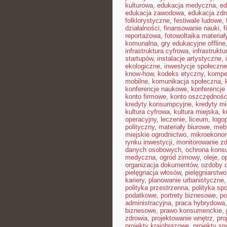
kulturowa
,
edukacja medyczna
,
ed
edukacja zawodowa
,
edukacja zdr
folklorystyczne
,
festiwale ludowe
,
działalności
,
finansowanie nauki
,
f
reportażowa
,
fotowoltaika materiał
komunalna
,
gry edukacyjne offline
infrastruktura cyfrowa
,
infrastrukt
startupów
,
instalacje artystyczne
,
ekologiczne
,
inwestycje społeczne
know-how
,
kodeks etyczny
,
kompe
mobilne
,
komunikacja społeczna
,
konferencje naukowe
,
konferencje
konto firmowe
,
konto oszczędnoś
kredyty konsumpcyjne
,
kredyty m
kultura cyfrowa
,
kultura miejska
,
k
operacyjny
,
leczenie
,
liceum
,
logo
polityczny
,
materiały biurowe
,
mebl
miejskie ogrodnictwo
,
mikroekono
rynku inwestycji
,
monitorowanie zd
danych osobowych
,
ochrona kons
medyczna
,
ogród zimowy
,
oleje
,
o
organizacja dokumentów
,
ozdoby 
pielęgnacja włosów
,
pielęgniarstwo
kariery
,
planowanie urbanistyczne
polityka przestrzenna
,
polityka sp
podatkowe
,
portrety biznesowe
,
po
administracyjna
,
praca hybrydowa
biznesowe
,
prawo konsumenckie
,
zdrowia
,
projektowanie wnętrz
,
pro
projekty krajobrazowe
,
projekty sp