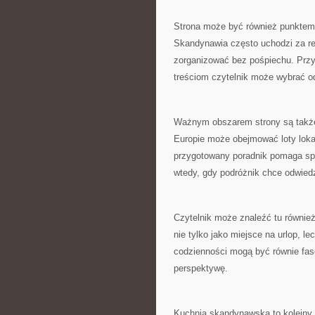
Strona może być również punktem 
Skandynawia często uchodzi za reg
zorganizować bez pośpiechu. Przyd
treściom czytelnik może wybrać o
Ważnym obszarem strony są także 
Europie może obejmować loty loka
przygotowany poradnik pomaga spr
wtedy, gdy podróżnik chce odwied
Czytelnik może znaleźć tu równie
nie tylko jako miejsce na urlop, l
codzienności mogą być równie fas
perspektywę.
Kuchnia skandynawska to kolejny 