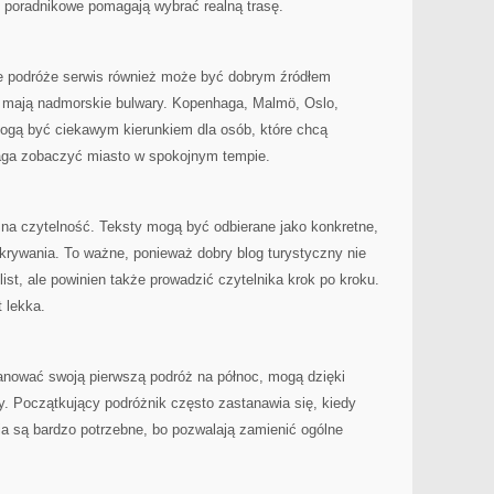
y poradnikowe pomagają wybrać realną trasę.
we podróże serwis również może być dobrym źródłem
mają nadmorskie bulwary. Kopenhaga, Malmö, Oslo,
ogą być ciekawym kierunkiem dla osób, które chcą
aga zobaczyć miasto w spokojnym tempie.
 na czytelność. Teksty mogą być odbierane jako konkretne,
krywania. To ważne, ponieważ dobry blog turystyczny nie
ist, ale powinien także prowadzić czytelnika krok po kroku.
t lekka.
lanować swoją pierwszą podróż na północ, mogą dzięki
. Początkujący podróżnik często zastanawia się, kiedy
ia są bardzo potrzebne, bo pozwalają zamienić ogólne