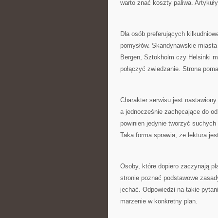
warto znać koszty paliwa. Artykuł
Dla osób preferujących kilkudnio
pomysłów. Skandynawskie miasta 
Bergen, Sztokholm czy Helsinki m
połączyć zwiedzanie. Strona pom
Charakter serwisu jest nastawiony
a jednocześnie zachęcające do od
powinien jedynie tworzyć suchych l
Taka forma sprawia, że lektura jes
Osoby, które dopiero zaczynają p
stronie poznać podstawowe zasady
jechać. Odpowiedzi na takie pytan
marzenie w konkretny plan.