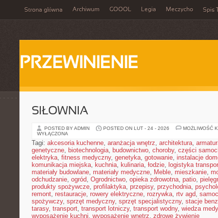
Archiwum
GOOOL
Legia
Meczycho
Strona główna
Spis 
PRZEWINIENIE
SIŁOWNIA
POSTED BY ADMIN
POSTED ON LUT - 24 - 2026
MOŻLIWOŚĆ 
WYŁĄCZONA
Tagi:
akcesoria kuchenne
,
aranżacja wnętrz
,
architektura
,
armatur
genetyczne
,
biotechnologia
,
budownictwo
,
choroby
,
części samo
elektryka
,
fitness medyczny
,
genetyka
,
gotowanie
,
instalacje do
komunikacja miejska
,
kuchnia
,
kulinaria
,
łodzie
,
logistyka transpo
materiały budowlane
,
materiały medyczne
,
Meble
,
mieszkanie
,
mo
odchudzanie
,
ogród
,
Ogrodnictwo
,
opieka zdrowotna
,
patio
,
pielęg
produkty spożywcze
,
profilaktyka
,
przepisy
,
przychodnia
,
psychol
remont
,
restauracje
,
rowery elektryczne
,
rozrywka
,
rtv agd
,
samoc
spożywczy
,
sprzęt medyczny
,
sprzęt specjalistyczny
,
stacje ben
tarasy
,
transport
,
transport lotniczy
,
transport wodny
,
wiedza med
wyposażenie kuchni
,
wyposażenie wnętrz
,
zdrowe żywienie