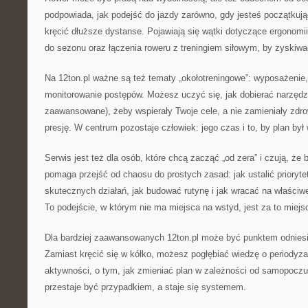
podpowiada, jak podejść do jazdy zarówno, gdy jesteś początkują
kręcić dłuższe dystanse. Pojawiają się wątki dotyczące ergonomi
do sezonu oraz łączenia roweru z treningiem siłowym, by zyskiwać
Na 12ton.pl ważne są też tematy „okołotreningowe”: wyposażenie,
monitorowanie postępów. Możesz uczyć się, jak dobierać narzędzi
zaawansowane), żeby wspierały Twoje cele, a nie zamieniały zdro
presję. W centrum pozostaje człowiek: jego czas i to, by plan był
Serwis jest też dla osób, które chcą zacząć „od zera” i czują, że 
pomaga przejść od chaosu do prostych zasad: jak ustalić prioryt
skutecznych działań, jak budować rutynę i jak wracać na właściw
To podejście, w którym nie ma miejsca na wstyd, jest za to miejsc
Dla bardziej zaawansowanych 12ton.pl może być punktem odniesi
Zamiast kręcić się w kółko, możesz pogłębiać wiedzę o periodyzac
aktywności, o tym, jak zmieniać plan w zależności od samopoczuc
przestaje być przypadkiem, a staje się systemem.