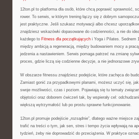
12ton.pl to platforma dla osób, które chcą poprawić sprawność, s
rower. To serwis, w którym trening łączy się z dobrym samopoczu
jest praktyczne. Jeśli szukasz motywacji albo chcesz uporządkow
znajdziesz wskazówki dopasowane do codzienności, a nie do ideał
każdego to
Fitness dla początkujących
i Yoga i Pilates. Sednem 1
między ambicją a regeneracją, między budowaniem mocy a pracą
jedzenia a nastawieniem. Serwis pomaga patrzeć na zmianę sylwet
proces, gdzie liczą się codzienne decyzje, a nie jednorazowe zry
W obszarze fitnessu znajdziesz podejście, które zachęca do bu
Zamiast gonić za przypadkowymi planami, możesz uczyć się, ja
swoje możliwości, czas i poziom. Pojawiają się tu tematy związa
objętości oraz doborem ćwiczeń tak, by wspierały cel: odchudzani
większą wytrzymałość lub po prostu sprawne funkcjonowanie.
12ton.pl promuje podejście „rozsądnie”, dlatego ważne miejsce 
trafić na treści o tym, jak sen, stres i tempo życia wpływają na a
tydzień, żeby nie doprowadzić do przeciążenia. W praktyce ozna