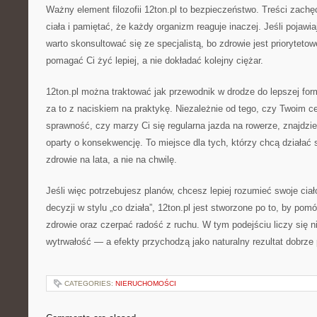
Ważny element filozofii 12ton.pl to bezpieczeństwo. Treści zachę
ciała i pamiętać, że każdy organizm reaguje inaczej. Jeśli pojawia
warto skonsultować się ze specjalistą, bo zdrowie jest prioryteto
pomagać Ci żyć lepiej, a nie dokładać kolejny ciężar.
12ton.pl można traktować jak przewodnik w drodze do lepszej fo
za to z naciskiem na praktykę. Niezależnie od tego, czy Twoim c
sprawność, czy marzy Ci się regularna jazda na rowerze, znajdzi
oparty o konsekwencję. To miejsce dla tych, którzy chcą działać
zdrowie na lata, a nie na chwilę.
Jeśli więc potrzebujesz planów, chcesz lepiej rozumieć swoje cia
decyzji w stylu „co działa”, 12ton.pl jest stworzone po to, by po
zdrowie oraz czerpać radość z ruchu. W tym podejściu liczy się ni
wytrwałość — a efekty przychodzą jako naturalny rezultat dobrz
CATEGORIES:
NIERUCHOMOŚCI