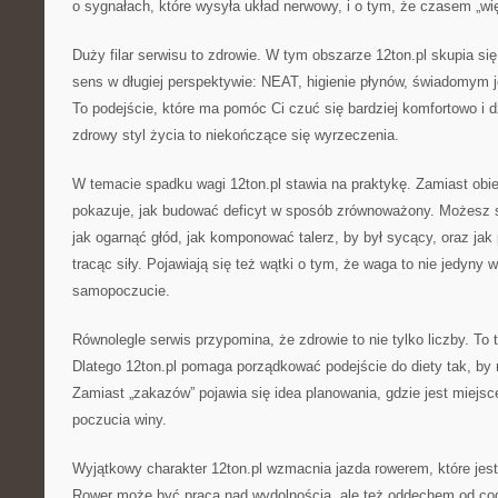
o sygnałach, które wysyła układ nerwowy, i o tym, że czasem „więc
Duży filar serwisu to zdrowie. W tym obszarze 12ton.pl skupia si
sens w długiej perspektywie: NEAT, higienie płynów, świadomym j
To podejście, które ma pomóc Ci czuć się bardziej komfortowo i d
zdrowy styl życia to niekończące się wyrzeczenia.
W temacie spadku wagi 12ton.pl stawia na praktykę. Zamiast obi
pokazuje, jak budować deficyt w sposób zrównoważony. Możesz s
jak ogarnąć głód, jak komponować talerz, by był sycący, oraz jak 
tracąc siły. Pojawiają się też wątki o tym, że waga to nie jedyny w
samopoczucie.
Równolegle serwis przypomina, że zdrowie to nie tylko liczby. To 
Dlatego 12ton.pl pomaga porządkować podejście do diety tak, by 
Zamiast „zakazów” pojawia się idea planowania, gdzie jest miejsc
poczucia winy.
Wyjątkowy charakter 12ton.pl wzmacnia jazda rowerem, które jest
Rower może być pracą nad wydolnością, ale też oddechem od cod