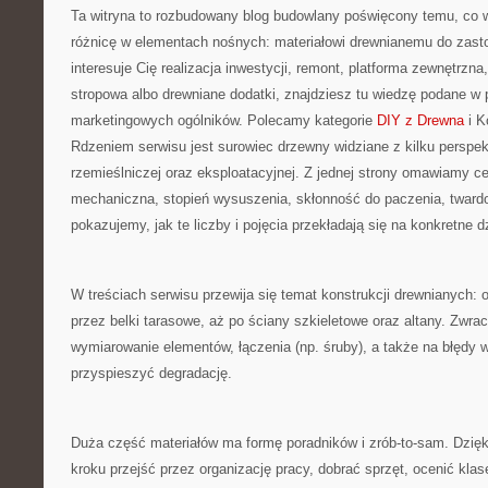
Ta witryna to rozbudowany blog budowlany poświęcony temu, co w
różnicę w elementach nośnych: materiałowi drewnianemu do zast
interesuje Cię realizacja inwestycji, remont, platforma zewnętrzn
stropowa albo drewniane dodatki, znajdziesz tu wiedzę podane w
marketingowych ogólników. Polecamy kategorie
DIY z Drewna
i K
Rdzeniem serwisu jest surowiec drzewny widziane z kilku perspe
rzemieślniczej oraz eksploatacyjnej. Z jednej strony omawiamy c
mechaniczna, stopień wysuszenia, skłonność do paczenia, twardoś
pokazujemy, jak te liczby i pojęcia przekładają się na konkretne d
W treściach serwisu przewija się temat konstrukcji drewnianych: o
przez belki tarasowe, aż po ściany szkieletowe oraz altany. Zwr
wymiarowanie elementów, łączenia (np. śruby), a także na błędy 
przyspieszyć degradację.
Duża część materiałów ma formę poradników i zrób-to-sam. Dzię
kroku przejść przez organizację pracy, dobrać sprzęt, ocenić klas