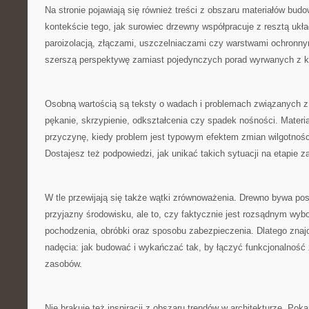
Na stronie pojawiają się również treści z obszaru materiałów bud
kontekście tego, jak surowiec drzewny współpracuje z resztą ukła
paroizolacją, złączami, uszczelniaczami czy warstwami ochronny
szerszą perspektywę zamiast pojedynczych porad wyrwanych z k
Osobną wartością są teksty o wadach i problemach związanych z
pękanie, skrzypienie, odkształcenia czy spadek nośności. Materia
przyczynę, kiedy problem jest typowym efektem zmian wilgotnoś
Dostajesz też podpowiedzi, jak unikać takich sytuacji na etapie z
W tle przewijają się także wątki zrównoważenia. Drewno bywa pos
przyjazny środowisku, ale to, czy faktycznie jest rozsądnym wyb
pochodzenia, obróbki oraz sposobu zabezpieczenia. Dlatego znajd
nadęcia: jak budować i wykańczać tak, by łączyć funkcjonalnoś
zasobów.
Nie brakuje też inspiracji z obszaru trendów w architekturze. Po