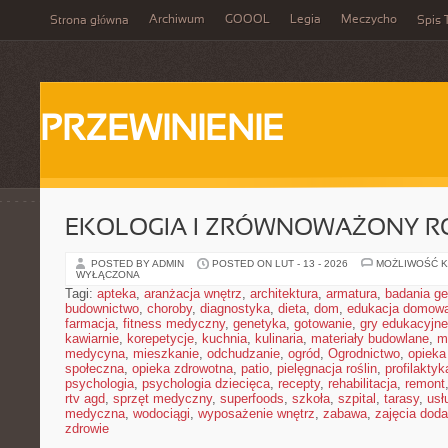
Archiwum
GOOOL
Legia
Meczycho
Strona główna
Spis 
PRZEWINIENIE
EKOLOGIA I ZRÓWNOWAŻONY R
POSTED BY ADMIN
POSTED ON LUT - 13 - 2026
MOŻLIWOŚĆ 
WYŁĄCZONA
Tagi:
apteka
,
aranżacja wnętrz
,
architektura
,
armatura
,
badania g
budownictwo
,
choroby
,
diagnostyka
,
dieta
,
dom
,
edukacja domow
farmacja
,
fitness medyczny
,
genetyka
,
gotowanie
,
gry edukacyjne
kawiarnie
,
korepetycje
,
kuchnia
,
kulinaria
,
materiały budowlane
,
m
medycyna
,
mieszkanie
,
odchudzanie
,
ogród
,
Ogrodnictwo
,
opieka
społeczna
,
opieka zdrowotna
,
patio
,
pielęgnacja roślin
,
profilaktyk
psychologia
,
psychologia dziecięca
,
recepty
,
rehabilitacja
,
remont
rtv agd
,
sprzęt medyczny
,
superfoods
,
szkoła
,
szpital
,
tarasy
,
usł
medyczna
,
wodociągi
,
wyposażenie wnętrz
,
zabawa
,
zajęcia dod
zdrowie