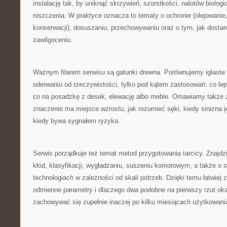
instalację tak, by uniknąć skrzywień, szorstkości, nalotów biol
niszczenia. W praktyce oznacza to tematy o ochronie (olejowanie,
konserwacji), dosuszaniu, przechowywaniu oraz o tym, jak dostarc
zawilgoceniu.
Ważnym filarem serwisu są gatunki drewna. Porównujemy iglaste 
oderwaniu od rzeczywistości, tylko pod kątem zastosowań: co lepi
co na posadzkę z desek, elewację albo meble. Omawiamy także ź
znaczenie ma miejsce wzrostu, jak rozumieć sęki, kiedy sinizna je
kiedy bywa sygnałem ryzyka.
Serwis porządkuje też temat metod przygotowania tarcicy. Znajdzi
kłód, klasyfikacji, wygładzaniu, suszeniu komorowym, a także o 
technologiach w zależności od skali potrzeb. Dzięki temu łatwiej 
odmienne parametry i dlaczego dwa podobne na pierwszy rzut o
zachowywać się zupełnie inaczej po kilku miesiącach użytkowani