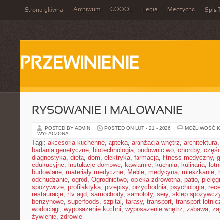
Archiwum
GOOOL
Legia
Meczycho
Strona główna
Spis 
PRZEWINIENIE
RYSOWANIE I MALOWANIE
POSTED BY ADMIN
POSTED ON LUT - 21 - 2026
MOŻLIWOŚĆ 
WYŁĄCZONA
Tagi:
akcesoria kuchenne
,
apteka
,
aranżacja wnętrz
,
architektura
badania genetyczne
,
biotechnologia
,
budownictwo
,
choroby
,
częś
diagnostyka
,
dieta
,
dom
,
elektryka
,
farmacja
,
fitness medyczny
,
g
edukacyjne
,
instalacje domowe
,
kawiarnie
,
kuchnia
,
kulinaria
,
lot
budowlane
,
materiały medyczne
,
Meble
,
medycyna
,
mieszkanie
,
odchudzanie
,
ogród
,
Ogrodnictwo
,
opieka zdrowotna
,
patio
,
pielęg
spożywcze
,
profilaktyka
,
przepisy
,
przychodnia
,
psychologia
,
rece
restauracje
,
rtv agd
,
samochody
,
samoloty
,
sery
,
sklep spożywcz
benzynowe
,
superfoods
,
szpital
,
tarasy
,
transport
,
transport lotnic
wodociągi
,
wyposażenie kuchni
,
wyposażenie wnętrz
,
zabawa
,
za
żywienie
,
zdrowie