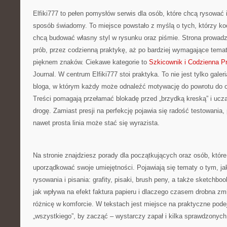
Elfiki777 to pełen pomysłów serwis dla osób, które chcą rysować 
sposób świadomy. To miejsce powstało z myślą o tych, którzy koc
chcą budować własny styl w rysunku oraz piśmie. Strona prowadz
prób, przez codzienną praktykę, aż po bardziej wymagające tema
pięknem znaków. Ciekawe kategorie to
Szkicownik i Codzienna P
Journal. W centrum Elfiki777 stoi praktyka. To nie jest tylko galer
bloga, w którym każdy może odnaleźć motywację do powrotu do o
Treści pomagają przełamać blokadę przed „brzydką kreską” i uczą
drogę. Zamiast presji na perfekcję pojawia się radość testowania,
nawet prosta linia może stać się wyrazista.
Na stronie znajdziesz porady dla początkujących oraz osób, które 
uporządkować swoje umiejętności. Pojawiają się tematy o tym, ja
rysowania i pisania: grafity, pisaki, brush peny, a także sketchboo
jak wpływa na efekt faktura papieru i dlaczego czasem drobna z
różnicę w komforcie. W tekstach jest miejsce na praktyczne podej
„wszystkiego”, by zacząć – wystarczy zapał i kilka sprawdzonyc