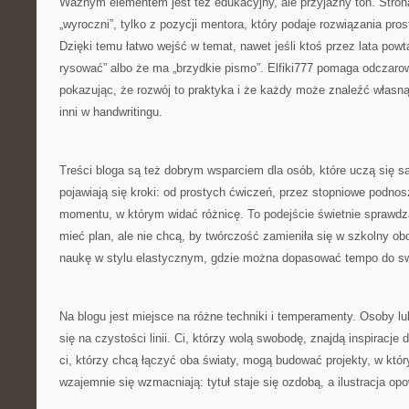
Ważnym elementem jest też edukacyjny, ale przyjazny ton. Stron
„wyroczni”, tylko z pozycji mentora, który podaje rozwiązania pro
Dzięki temu łatwo wejść w temat, nawet jeśli ktoś przez lata powta
rysować” albo że ma „brzydkie pismo”. Elfiki777 pomaga odczaro
pokazując, że rozwój to praktyka i że każdy może znaleźć własną
inni w handwritingu.
Treści bloga są też dobrym wsparciem dla osób, które uczą się s
pojawiają się kroki: od prostych ćwiczeń, przez stopniowe podnos
momentu, w którym widać różnicę. To podejście świetnie sprawdza 
mieć plan, ale nie chcą, by twórczość zamieniła się w szkolny ob
naukę w stylu elastycznym, gdzie można dopasować tempo do sw
Na blogu jest miejsce na różne techniki i temperamenty. Osoby l
się na czystości linii. Ci, którzy wolą swobodę, znajdą inspiracje
ci, którzy chcą łączyć oba światy, mogą budować projekty, w któ
wzajemnie się wzmacniają: tytuł staje się ozdobą, a ilustracja opo