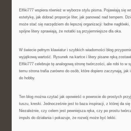
Elfiki777 wspiera również w wyborze stylu pisma. Pojawiają się 
estetykę, jak dobrać proporcje liter, jak panować nad tempem. D
może stać się narzędziem do lepszej organizacji: ładne nagłówki,
spójne litery sprawiają, że notatki są przyjemniejsze dla oka.
W świecie pełnym klawiatur i szybkich wiadomości blog przypomi
wyjątkową wartość. Rysunek na kartce i litery pisane ręką zostawi
Elfiki777 celebruje tę analogową stronę twórczości, ale robi to w
temu strona trafia zarówno do osób, które dopiero zaczynają, jak 
do hobby.
Ten blog można czytać jak opowieść o powrocie do prostych przy
tuszu, kreski. Jednocześnie jest to baza inspiracji, z której da si
Niezależnie, czy celem jest pewniejsza ręka, czy po prostu twórc
impuls do działania i pokazuje, że rozwój może być lekki.