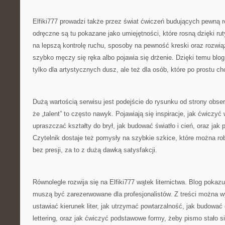
Elfiki777 prowadzi także przez świat ćwiczeń budujących pewną 
odręczne są tu pokazane jako umiejętności, które rosną dzięki ruty
na lepszą kontrolę ruchu, sposoby na pewność kreski oraz rozwią
szybko męczy się ręka albo pojawia się drżenie. Dzięki temu blog
tylko dla artystycznych dusz, ale też dla osób, które po prostu ch
Dużą wartością serwisu jest podejście do rysunku od strony obse
że „talent” to często nawyk. Pojawiają się inspiracje, jak ćwiczyć
upraszczać kształty do brył, jak budować światło i cień, oraz jak
Czytelnik dostaje też pomysły na szybkie szkice, które można r
bez presji, za to z dużą dawką satysfakcji.
Równolegle rozwija się na Elfiki777 wątek liternictwa. Blog pokazuj
muszą być zarezerwowane dla profesjonalistów. Z treści można w
ustawiać kierunek liter, jak utrzymać powtarzalność, jak budować g
lettering, oraz jak ćwiczyć podstawowe formy, żeby pismo stało s