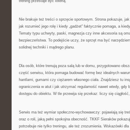
trening przestaje być loterią.
Nie brakuje też treści o sprzęcie sportowym. Strona pokazuje, jak
jak rozumieć jego rolę i kiedy „gadżet” faktycznie pomaga, a kiedy
Tematy typu uchwyty, paski, magnezja czy inne akcesoria są o
bezpieczeństwa. To podejście uczy, że sprzęt ma być narzędziem
solidnej techniki i mądrego planu.
Dla osób, które trenują poza salą lub w domu, przygotowano obs
część serwisu, która pomaga budować formę bez idealnych warun
hantlami, gumami czy ciężarem własnego ciała. Znajdziesz tu insp
ograniczenia w atut i jak utrzymać regularność nawet wtedy, gdy 
dostępu do obiektu. W tle przewija się przekaz: liczy się ciągłość,
Serwis ma też wymiar społeczno-wychowawczy: pojawiają się treś
oraz o roli, jaką pełni spokojna obecność. TKKF Sieraków pokazu
potrzebuje nie tylko treningu, ale też zrozumienia. Wskazówki dl