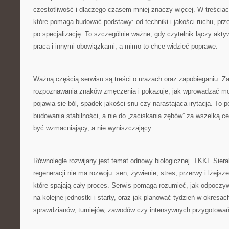
częstotliwość i dlaczego czasem mniej znaczy więcej. W treściac
które pomaga budować podstawy: od techniki i jakości ruchu, prz
po specjalizację. To szczególnie ważne, gdy czytelnik łączy akt
pracą i innymi obowiązkami, a mimo to chce widzieć poprawę.
Ważną częścią serwisu są treści o urazach oraz zapobieganiu. Za
rozpoznawania znaków zmęczenia i pokazuje, jak wprowadzać mod
pojawia się ból, spadek jakości snu czy narastająca irytacja. To 
budowania stabilności, a nie do „zaciskania zębów” za wszelką c
być wzmacniający, a nie wyniszczający.
Równolegle rozwijany jest temat odnowy biologicznej. TKKF Sier
regeneracji nie ma rozwoju: sen, żywienie, stres, przerwy i lżejs
które spajają cały proces. Serwis pomaga rozumieć, jak odpocz
na kolejne jednostki i starty, oraz jak planować tydzień w okresac
sprawdzianów, turniejów, zawodów czy intensywnych przygotowań