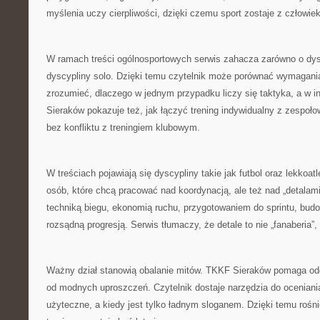
myślenia uczy cierpliwości, dzięki czemu sport zostaje z człowiek
W ramach treści ogólnosportowych serwis zahacza zarówno o dysc
dyscypliny solo. Dzięki temu czytelnik może porównać wymagani
zrozumieć, dlaczego w jednym przypadku liczy się taktyka, a w 
Sieraków pokazuje też, jak łączyć trening indywidualny z zespoł
bez konfliktu z treningiem klubowym.
W treściach pojawiają się dyscypliny takie jak futbol oraz lekkoatl
osób, które chcą pracować nad koordynacją, ale też nad „detalami”
techniką biegu, ekonomią ruchu, przygotowaniem do sprintu, bu
rozsądną progresją. Serwis tłumaczy, że detale to nie „fanaberia”,
Ważny dział stanowią obalanie mitów. TKKF Sieraków pomaga od
od modnych uproszczeń. Czytelnik dostaje narzędzia do oceniania 
użyteczne, a kiedy jest tylko ładnym sloganem. Dzięki temu rośni