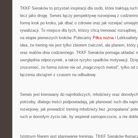
TKKF Sieraków to przystań inspiracji dla osób, które traktują ruc
lecz jako drogę. Serwis łączy perspektywę rozwojową z codzienn
formę krok po kroku, jak dbać o zdrowie oraz jak rozwijać umiej
rywalizacji. To miejsce dla tych, którzy chcą trenować rozsądniej,
na etapie pierwszych kroków. Polecamy
Piłka nożna
i Lekkoatlety
idea, że trening nie jest tylko zbiorem ćwiczeń, ale planem, któr
oraz realiów dnia codziennego. TKKF Sieraków pomaga układać m
uwzględnia odpoczynek, a także ryzyko spadków motywacji. Dzię
zrozumieć, że forma rośnie nie od „magicznych metod”, tylko od c
łączenia obciążeń z czasem na odbudowę.
Serwis jest kierowany do najmłodszych, młodzieży oraz dorosłyc
potrzeby, dlatego treści podpowiadają, jak planować ruch dla na
rozwojowy, jak prowadzić trening młodzieży bez „przepalania” pote
ruch w dorosłym życiu tak, by wspierał samopoczucie, a nie dokła
Istotnym filarem jest planowanie treningu. TKKF Sieraków tłumacz