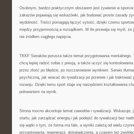
Osobnym, bardzo praktycznym obszarem jest żywienie w sporcie
zakazów pojawiają się wskazówki, jak budować proste zasady żyw
wydolność. Treści pomagają łączyć sytość, dzięki czemu sportow
między przyjemnością a rozsądkiem. W tle przewija się myśl, że 
nie źródłem ciągłego napięcia.
TKKF Sieraków porusza także temat przygotowania mentalnego. To
chcą lepiej radzić sobie z presją, a także uczyć się kontrolowania
przez złość po błędzie, po rozczarowanie wynikiem. Serwis tłum
psychiczną, jak wracać do rywalizacji po przerwie i jak traktować
rozwoju. Dzięki temu sport staje się narzędziem kształtowania cha
polowaniem na wynik.
Strona mocno akcentuje temat zawodów i rywalizacji. Wskazuje, 
startu, jak zarządzać energią i jak podejść do rywalizacji bez nadm
się wątki o tym, że forma ma fale, a wyniki zależą od wielu czynn
przygotowania, regeneracji, doświadczenia, a czasem też zwykłe