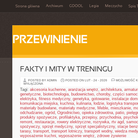
Archiwum
GOOOL
Legia
Meczycho
Strona główna
Spis 
PRZEWINIENIE
FAKTY I MITY W TRENINGU
POSTED BY ADMIN
POSTED ON LUT - 24 - 2026
MOŻLIWOŚĆ 
WYŁĄCZONA
Tagi:
akcesoria kuchenne
,
aranżacja wnętrz
,
architektura
,
armatur
genetyczne
,
biotechnologia
,
budownictwo
,
choroby
,
części samo
elektryka
,
fitness medyczny
,
genetyka
,
gotowanie
,
instalacje do
komunikacja miejska
,
kuchnia
,
kulinaria
,
łodzie
,
logistyka transpo
materiały budowlane
,
materiały medyczne
,
Meble
,
mieszkanie
,
mo
odchudzanie
,
ogród
,
Ogrodnictwo
,
opieka zdrowotna
,
patio
,
pielęg
produkty spożywcze
,
profilaktyka
,
przepisy
,
przychodnia
,
psychol
remont
,
restauracje
,
rowery elektryczne
,
rozrywka
,
rtv agd
,
samoc
spożywczy
,
sprzęt medyczny
,
sprzęt specjalistyczny
,
stacje ben
tarasy
,
transport
,
transport lotniczy
,
transport wodny
,
wiedza med
wyposażenie kuchni
,
wyposażenie wnętrz
,
zdrowe żywienie