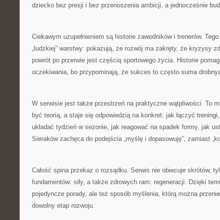
dziecko bez presji i bez przenoszenia ambicji, a jednocześnie b
Ciekawym uzupełnieniem są historie zawodników i trenerów. Tego 
„ludzkiej” warstwy: pokazują, że rozwój ma zakręty, że kryzysy z
powrót po przerwie jest częścią sportowego życia. Historie poma
oczekiwania, bo przypominają, że sukces to często suma drobnych 
W serwisie jest także przestrzeń na praktyczne wątpliwości. To mi
być teorią, a staje się odpowiedzią na konkret: jak łączyć treningi
układać tydzień w sezonie, jak reagować na spadek formy, jak us
Sieraków zachęca do podejścia „myślę i dopasowuję”, zamiast „kop
Całość spina przekaz o rozsądku. Serwis nie obiecuje skrótów, t
fundamentów: siły, a także zdrowych ram: regeneracji. Dzięki temu
pojedyncze porady, ale też sposób myślenia, którą można przenie
dowolny etap rozwoju.