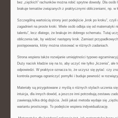
bez „ciężkich” rachunków można robić sprytne dowody. Dla osób 
brakuje tematów związanych z praktycznymi obliczeniami, np. w 
Szczególną wartością strony jest podejście „krok po kroku”, czyli 
zagadnień na proste kroki. Wiele osób odbija się od matematyki ni
talentu”, lecz dlatego, że brakuje im dobrego schematu. Tutaj ucz
obliczenia tak, by widzieć następny krok. Zamiast przypadkowych
postępowania, który można stosować w różnych zadaniach.
Strona wspiera także rozwijanie umiejętności typowo egzaminacyjn
Duży nacisk kładzie się na to, aby uczyć nie tylko „liczenia”, ale
odpowiedzi. W praktyce oznacza to, że uczysz się pytać: czy zn
kontrola pomaga ograniczyć pomyłki i buduje pewność w rozwiąz
Materiały są przygotowane z myślą o różnych stylach uczenia się
intuicja, dla innych dowód, a jeszcze inni potrzebują zestawu zad
zawierają kilka dróg dojścia. Jeśli jakaś metoda wydaje się „cię
wariantu prostszego. To podejście wspiera indywidualizację.