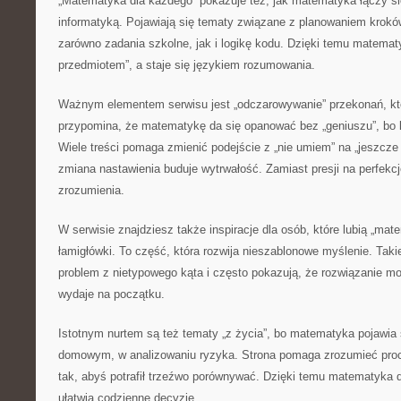
„Matematyka dla każdego” pokazuje też, jak matematyka łączy si
informatyką. Pojawiają się tematy związane z planowaniem krokó
zarówno zadania szkolne, jak i logikę kodu. Dzięki temu matema
przedmiotem”, a staje się językiem rozumowania.
Ważnym elementem serwisu jest „odczarowywanie” przekonań, któ
przypomina, że matematykę da się opanować bez „geniuszu”, bo li
Wiele treści pomaga zmienić podejście z „nie umiem” na „jeszcze
zmiana nastawienia buduje wytrwałość. Zamiast presji na perfekcj
zrozumienia.
W serwisie znajdziesz także inspiracje dla osób, które lubią „ma
łamigłówki. To część, która rozwija nieszablonowe myślenie. Taki
problem z nietypowego kąta i często pokazują, że rozwiązanie mo
wydaje na początku.
Istotnym nurtem są też tematy „z życia”, bo matematyka pojawia
domowym, w analizowaniu ryzyka. Strona pomaga zrozumieć procen
tak, abyś potrafił trzeźwo porównywać. Dzięki temu matematyka d
ułatwia codzienne decyzje.