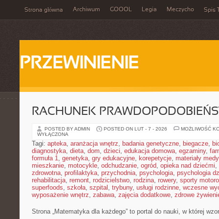
Archiwum
GOOOL
Legia
Meczycho
Strona główna
Spis 
PRZEWINIENIE
RACHUNEK PRAWDOPODOBIEŃ
POSTED BY ADMIN
POSTED ON LUT - 7 - 2026
MOŻLIWOŚĆ K
WYŁĄCZONA
Tagi:
apteka
,
aranżacja wnętrz
,
badania genetyczne
,
biegacze
,
bi
diagnostyka
,
dieta
,
dom
,
dzieci
,
edukacja domowa
,
egzaminy
,
far
formuła 1
,
genetyka
,
gry edukacyjne
,
korepetycje
,
materiały med
mieszkanie
,
motocykle
,
odchudzanie
,
ogród
,
opieka nad dziećmi
,
zdrowotna
,
profilaktyka
,
przychodnia
,
psychologia
,
psychologia dz
rehabilitacja
,
remont
,
rodzicielstwo
,
rodzina
,
rowery
,
sporty motor
superfoods
,
szkoła
,
szpital
,
trybuny
,
usługi rodzinne
,
wczesne wy
wyposażenie wnętrz
,
zabawa
,
zajęcia dodatkowe
,
zdrowe żywieni
Strona „Matematyka dla każdego” to portal do nauki, w której wzor