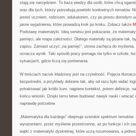
stają się narzędziem. To baza wiedzy dla osób, które chcą ogar
oraz dla tych, którzy potrzebują powtórki konkretnych tematów. N
jesteś uczniem, rodzicem, edukatorem, czy po prostu dorosłym u
jasne wyjaśnienia, które prowadzą krok po kroku. Zobacz także
M
Podstawy matematyki. Ideą serwisu jest pokazanie, że matematyka
pamięci, ale mapa zależności. Dlatego materiały są pisane tak, b
zapisu. Zamiast uczyć „na pamięć”, strona zachęca do myślenia,
oznacza wynik. Taki sposób pracy pomaga nie tylko w szkole, le
sytuacjach, gdzie liczą się porównania.
W treściach nacisk kładziony jest na czytelność. Pojęcia tłumac
bezpośredni, a przykłady dobrane tak, aby od razu było widać lo
potraktować jak krótki kurs: najpierw kontekst, potem definicje, n
końcu wnioski. Dzięki temu łatwo budować nawyk nauki i wracać 
naprawdę potrzebne.
„Matematyka dla każdego” obejmuje szerokie spektrum tematów: o
wyrażeniami, przez myślenie przestrzenne, aż po funkcje i ich za
wątki z matematyki dyskretnej, które uczą rozumowania, a jedno