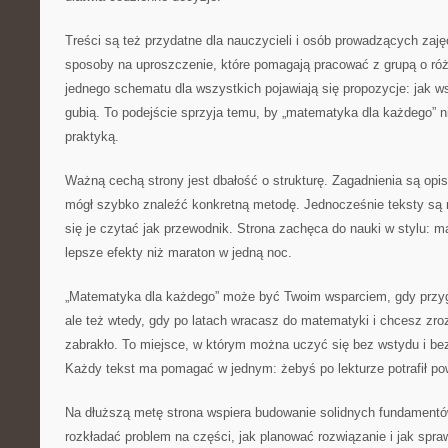
Treści są też przydatne dla nauczycieli i osób prowadzących zaj
sposoby na uproszczenie, które pomagają pracować z grupą o ró
jednego schematu dla wszystkich pojawiają się propozycje: jak ws
gubią. To podejście sprzyja temu, by „matematyka dla każdego” ni
praktyką.
Ważną cechą strony jest dbałość o strukturę. Zagadnienia są opi
mógł szybko znaleźć konkretną metodę. Jednocześnie teksty są 
się je czytać jak przewodnik. Strona zachęca do nauki w stylu: ma
lepsze efekty niż maraton w jedną noc.
„Matematyka dla każdego” może być Twoim wsparciem, gdy przyg
ale też wtedy, gdy po latach wracasz do matematyki i chcesz zro
zabrakło. To miejsce, w którym można uczyć się bez wstydu i bez 
Każdy tekst ma pomagać w jednym: żebyś po lekturze potrafił pow
Na dłuższą metę strona wspiera budowanie solidnych fundamentó
rozkładać problem na części, jak planować rozwiązanie i jak spr