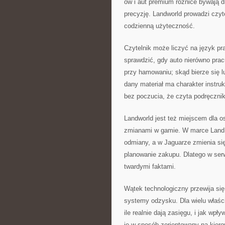
ów i aut premium różnice bywają d
precyzję. Landworld prowadzi czyt
codzienną użyteczność.
Czytelnik może liczyć na język pr
sprawdzić, gdy auto nierówno pracu
przy hamowaniu; skąd bierze się l
dany materiał ma charakter instru
bez poczucia, że czyta podręcznik
Landworld jest też miejscem dla o
zmianami w gamie. W marce Land R
odmiany, a w Jaguarze zmienia się
planowanie zakupu. Dlatego w serw
twardymi faktami.
Wątek technologiczny przewija się
systemy odzysku. Dla wielu właścic
ile realnie dają zasięgu, i jak wp
je w sposób zorientowany na kier