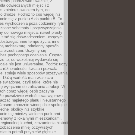
miemy podróżować uważnie, z
dla odwiedzanych miejsc i z
m zainteresowaniem tym, co
 drodze. Podróż to coś więcej niż
nie się z punktu A do punktu B. To
ces wychodzenia poza codzienny rytm,
 znane schematy i przyzwyczajenia.
my do nowego miejsca, nawet prosty
 stać się doświadczeniem uczącym.
ostrzegać inne tempo życia, inne
ną architekturę, odmienny sposób
a przestrzeni. Uczymy się
bez pochopnego oceniania. Często
 że to, co wcześniej wydawało się
cale nie jest uniwersalne. Podróż uczy
 różnorodności świata i pozwala
e istnieje wiele sposobów przeżywania
i. Dużą wartość ma zwłaszcza
 świadome, czyli takie, które nie
ę wyłącznie do zaliczania atrakcji. W
tach coraz więcej osób zaczyna
 że prawdziwie wartościowa wyprawa
aczać napiętego planu i nieustannego
Czasem znacznie więcej daje spokojne
ednej okolicy niż szybkie
anie się między wieloma punktami.
ozmowy z lokalnymi mieszkańcami,
regionalnej kuchni, zrozumienia historii
 zobaczenia mniej oczywistych
iasta potrafi przynieść głębsze