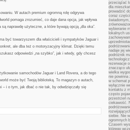
przeciążać l
dla mieszkań
prowadzić do
asowaniu. W autach premium ogromną rolę odgrywa
coraz części
dworld pomaga zrozumieć, co daje dana opcja, jak wpływa
świadomym, m
zrównoważon
a są naprawdę użyteczne, a które bywają opcją „dla oka”.
wybieranie m
lokalnych us
zachowywanie
 ma być towarzyszem dla właścicieli i sympatyków Jaguar i
uprzedmiotaw
podróżowania
onkret, ale dba też o motoryzacyjny klimat. Dzięki temu
nadaje jej 
szukasz odpowiedzi „na szybko”, jak i wtedy, gdy chcesz
podróżnik m
technologicz
rezerwacje o
znacząco uła
wielka wygod
 użytkowanie samochodów Jaguar i Land Rovera, a do tego
nie powinna
world może być Twoją biblioteką. To magazyn o autach,
w schemat p
wyłącznie we
i – i o tym, jak dbać o nie tak, by odwdzięczały się
kontaktu z 
często pojaw
przestrzeń n
ciekawość. 
podróżowanie
rozwijający
siebie. Nie 
ogromnych b
Czasem wyst
którego wcze