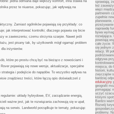
robne: jedna odmiana daje większy komfort, inna stawia na
sprawiają, 
też zauważy
elnika przez te niuanse, pokazując, jak wpływają na
więzi między
partnerem cz
zupełnie now
planowanie, 
aktyczny. Zamiast ogólników pojawiają się przykłady: co
przeżywanie 
naprawdę fu
je; jak interpretować kontrolki; dlaczego pojawia się bicie
bywa wymaga
rozwijająca.
uzy w zawieszeniu; czemu skrzynia szarpie. Nawet jeśli
powstają wsp
ktażu, jest pisany tak, by użytkownik mógł ogarnąć problem
całe życie.
się jednym 
 dla inżynierów.
relacji. W p
podróżowania
odgrywa prz
sób, które po prostu chcą być na bieżąco z nowościami i
kontrolowani
over pojawiają się nowe wersje, aktualizacje, specjalne
miejsca, do 
historii, ku
 strategia i podejście do napędów. To wszystko wpływa na
zwyczajów sp
bardziej od
isie znajdziesz treści, które łączą opis doświadczeń z
edukacyjny
p
geografii mo
pomagając ni
uczyć szacun
 regularnie: układy hybrydowe, EV, zarządzanie energią,
którymi spo
Bardzo ważny
ieli ważne jest, jak te rozwiązania zachowują się w upał,
Rozwój turys
ływają na serwis. Landworld porządkuje te tematy, pokazując
gospodarczyc
problemy. N
owcę.