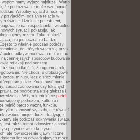
że wspominamy wyjazd najdłużej. Warto
ć, że podróżowanie może wzmacniać
ludzkie. Wspólny wyjazd z rodziną,
y przyjaciółmi odsłania relacje w
ym świetle. Dzielenie przestrzeni,
reagowanie na niespodzianki i wspólne
nowych sytuacji pokazują, jak
nkcjonujemy razem. Taka bliskość
jąca, ale jednocześnie bardzo
 Często to właśnie podczas podróży
omnienia, do których wraca się przez
 Wspólne odkrywanie świata może stać
z najcenniejszych sposobów budowania
ołowie refleksji nad sensem
 trzeba podkreślić, że ogromną rolę
ygotowanie. Nie chodzi o drobiazgowe
e każdej minuty, lecz o zrozumienie
którego się jedzie. Znajomość podstaw
ltury, zasad zachowania czy lokalnych
rawia, że podróż staje się głębsza i
powiedzialna. W tym kontekście
portal
oświęcony podróżom, kulturze i
że pełnić bardzo ważną funkcję,
e tylko planować wyjazdy, ale również
ku wobec miejsc, ludzi i tradycji, z
tykamy się podczas odkrywania świata.
 jest także temat odpowiedzialności.
tyki przyniósł wiele korzyści
h, ale równocześnie ujawnił liczne
admierna liczba odwiedzających może