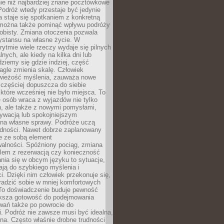
ie niż najbardziej znane pocztówkowe
 Podróż wtedy przestaje być jedynie
 a staje się spotkaniem z konkretną
e można także pominąć wpływu podróży
obisty. Zmiana otoczenia pozwala
ystansu na własne życie. W
ytmie wiele rzeczy wydaje się pilnych
lnych, ale kiedy na kilka dni lub
dziemy się gdzie indziej, część
agle zmienia skalę. Człowiek
wieżość myślenia, zauważa nowe
 częściej dopuszcza do siebie
a które wcześniej nie było miejsca. To
e osób wraca z wyjazdów nie tylko
, ale także z nowymi pomysłami,
ywacją lub spokojniejszym
 na własne sprawy. Podróże uczą
adności. Nawet dobrze zaplanowany
e ze sobą element
walności. Spóźniony pociąg, zmiana
blem z rezerwacją czy konieczność
nia się w obcym języku to sytuacje,
ją do szybkiego myślenia i
i. Dzięki nim człowiek przekonuje się,
oradzić sobie w mniej komfortowych
To doświadczenie buduje pewność
iększa gotowość do podejmowania
ań także po powrocie do
. Podróż nie zawsze musi być idealna,
na. Często właśnie drobne trudności