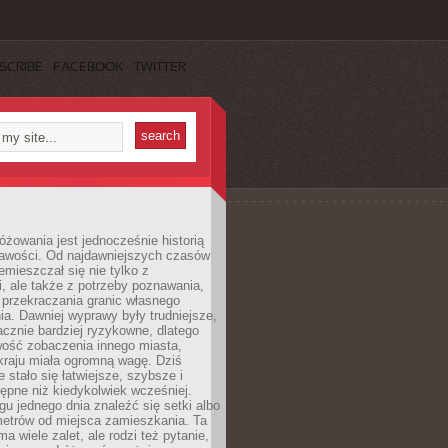
SCRIBE
FACEBOOK
TWITTER
różowania jest jednocześnie historią
ekawości. Od najdawniejszych czasów
emieszczał się nie tylko z
, ale także z potrzeby poznawania,
 przekraczania granic własnego
a. Dawniej wyprawy były trudniejsze,
acznie bardziej ryzykowne, dlatego
ość zobaczenia innego miasta,
kraju miała ogromną wagę. Dziś
 stało się łatwiejsze, szybsze i
tępne niż kiedykolwiek wcześniej.
u jednego dnia znaleźć się setki albo
metrów od miejsca zamieszkania. Ta
a wiele zalet, ale rodzi też pytanie,