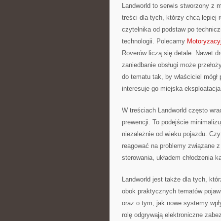
Landworld to serwis stworzony z 
treści dla tych, którzy chcą lepie
czytelnika od podstaw po technicz
technologii. Polecamy
Motoryzacy
Roverów liczą się detale. Nawet d
zaniedbanie obsługi może przełoży
do tematu tak, by właściciel mógł
interesuje go miejska eksploatacja
W treściach Landworld często wrac
prewencji. To podejście minimaliz
niezależnie od wieku pojazdu. Czyt
reagować na problemy związane 
sterowania, układem chłodzenia ka
Landworld jest także dla tych, któr
obok praktycznych tematów pojawi
oraz o tym, jak nowe systemy wpł
rolę odgrywają elektroniczne zabez