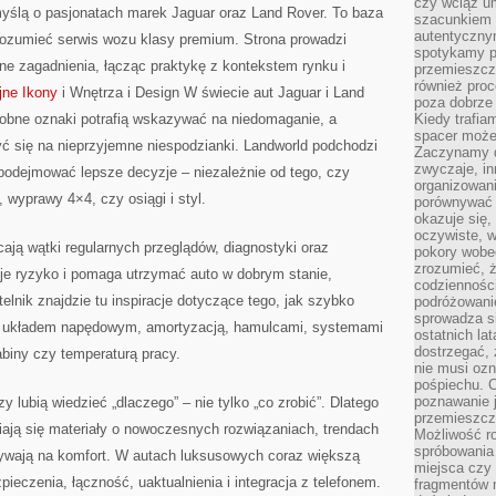
czy wciąż u
myślą o pasjonatach marek Jaguar oraz Land Rover. To baza
szacunkiem 
autentyczny
j rozumieć serwis wozu klasy premium. Strona prowadzi
spotykamy po
ne zagadnienia, łącząc praktykę z kontekstem rynku i
przemieszcza
również pro
jne Ikony
i Wnętrza i Design W świecie aut Jaguar i Land
poza dobrze
robne oznaki potrafią wskazywać na niedomaganie, a
Kiedy trafia
spacer może
ć się na nieprzyjemne niespodzianki. Landworld podchodzi
Zaczynamy d
zwyczaje, in
 podejmować lepsze decyzje – niezależnie od tego, czy
organizowani
, wyprawy 4×4, czy osiągi i styl.
porównywać 
okazuje się,
oczywiste, w
ają wątki regularnych przeglądów, diagnostyki oraz
pokory wobec
zrozumieć, ż
uje ryzyko i pomaga utrzymać auto w dobrym stanie,
codziennośc
elnik znajdzie tu inspiracje dotyczące tego, jak szybko
podróżowanie
sprowadza si
z układem napędowym, amortyzacją, hamulcami, systemami
ostatnich la
dostrzegać,
biny czy temperaturą pracy.
nie musi ozn
pośpiechu. 
poznawanie j
zy lubią wiedzieć „dlaczego” – nie tylko „co zrobić”. Dlatego
przemieszcz
ają się materiały o nowoczesnych rozwiązaniach, trendach
Możliwość r
spróbowania 
ywają na komfort. W autach luksusowych coraz większą
miejsca czy
pieczenia, łączność, uaktualnienia i integracja z telefonem.
fragmentów m