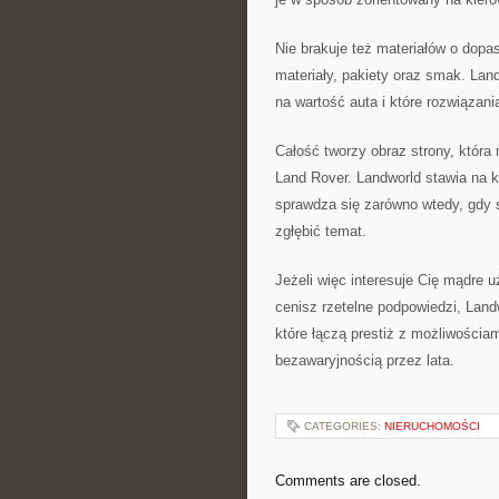
Nie brakuje też materiałów o dop
materiały, pakiety oraz smak. Lan
na wartość auta i które rozwiązani
Całość tworzy obraz strony, która
Land Rover. Landworld stawia na k
sprawdza się zarówno wtedy, gdy 
zgłębić temat.
Jeżeli więc interesuje Cię mądre
cenisz rzetelne podpowiedzi, Land
które łączą prestiż z możliwościam
bezawaryjnością przez lata.
CATEGORIES:
NIERUCHOMOŚCI
Comments are closed.