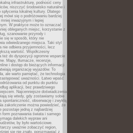
okalną infrastrukturę, podnosić ceny
ców, niszczyć środowisko naturalne i
 spłycenia lokalnej kultury. Dlatego
ej mówi się o podróżowaniu bardziej
niej inwazyjnym i lepiej
ym. W praktyce może to oznaczać
niej obleganych miejsc, korzystanie z
ług, szanowanie przyrody i
 się w sposób, który nie
ia odwiedzanego miejsca. Taki styl
 nie odbiera przyjemności, lecz
większą wartość. Współczesny
a też do dyspozycji ogromne wsparcie
ne. Mapy, tłumacze, recenzje,
nline i dostęp do bieżących informacji
twiają organizację wyjazdów. To
a, ale warto pamiętać, że technologia
 zastępować uważności. Łatwo wpaść
odróżowania od punktu do punktu
dług aplikacji, bez prawdziwego
miejscem. Najcenniejsze doświadczenia
iają się wtedy, gdy zostawiamy sobie
a spontaniczność, obserwację i zwykłą
Na zakończenie można powiedzieć, że
 pozostaje jedną z najbardziej
ch form poznawania świata i samego
wymaga dalekich wypraw ani
udżetów, by było wartościowe.
arczy uważnie zobaczyć region,
śniej się nie znało, porozmawiać z