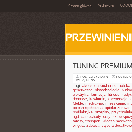
Archiwum
GOOO
Strona główna
PRZEWINIENI
TUNING PREMIU
POSTED BY ADMIN
POSTED ON
WYŁĄCZONA
Tagi:
akcesoria kuchenne
,
apteka
genetyczne
,
biotechnologia
,
budow
elektryka
,
farmacja
,
fitness medy
domowe
,
kawiarnie
,
korepetycje
,
k
Meble
,
medycyna
,
mieszkanie
,
mo
opieka społeczna
,
opieka zdrowot
profilaktyka
,
przepisy
,
przychodnia
agd
,
samochody
,
sery
,
sklep spoż
tarasy
,
transport
,
wiedza medyczn
wnętrz
,
zabawa
,
zajęcia dodatkow