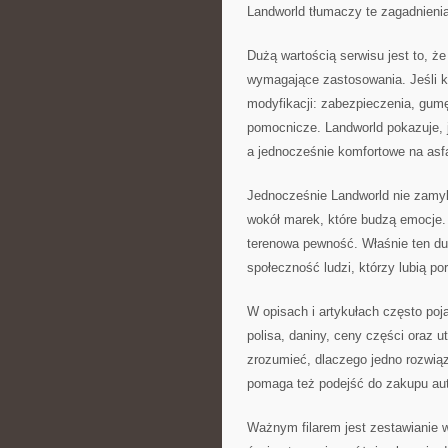
Landworld tłumaczy te zagadnienia
Dużą wartością serwisu jest to, że
wymagające zastosowania. Jeśli k
modyfikacji: zabezpieczenia, gumę 
pomocnicze. Landworld pokazuje, j
a jednocześnie komfortowe na asfa
Jednocześnie Landworld nie zamyka
wokół marek, które budzą emocje. 
terenowa pewność. Właśnie ten due
społeczność ludzi, którzy lubią p
W opisach i artykułach często poj
polisa, daniny, ceny części oraz 
zrozumieć, dlaczego jedno rozwią
pomaga też podejść do zakupu auta
Ważnym filarem jest zestawianie 