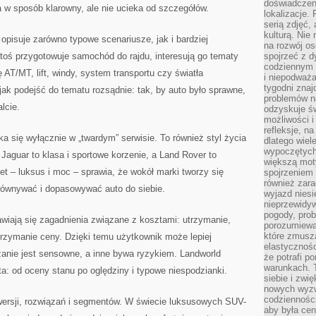
doświadczen
 w sposób klarowny, ale nie ucieka od szczegółów.
lokalizacje.
serią zdjęć,
kulturą. Ni
 opisuje zarówno typowe scenariusze, jak i bardziej
na rozwój os
toś przygotowuje samochód do rajdu, interesują go tematy
spojrzeć z d
codziennym r
AT/MT, lift, windy, system transportu czy światła
i niepodważa
tygodni znaj
ak podejść do tematu rozsądnie: tak, by auto było sprawne,
problemów n
lcie.
odzyskuje ś
możliwości i
refleksje, n
 się wyłącznie w „twardym” serwisie. To również styl życia
dlatego wiel
wypoczętych
Jaguar to klasa i sportowe korzenie, a Land Rover to
większą mot
t – luksus i moc – sprawia, że wokół marki tworzy się
spojrzeniem
również zar
orównywać i dopasowywać auto do siebie.
wyjazd niesi
nieprzewidy
pogody, pro
awiają się zagadnienia związane z kosztami: utrzymanie,
porozumiewa
które zmusza
utrzymanie ceny. Dzięki temu użytkownik może lepiej
elastycznośc
zanie jest sensowne, a inne bywa ryzykiem. Landworld
że potrafi p
warunkach. 
: od oceny stanu po oględziny i typowe niespodzianki.
siebie i zw
nowych wyzw
codzienności
wersji, rozwiązań i segmentów. W świecie luksusowych SUV-
aby była cen