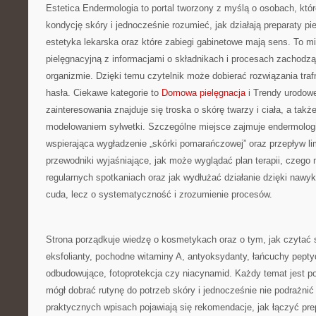
Estetica Endermologia to portal tworzony z myślą o osobach, kt
kondycję skóry i jednocześnie rozumieć, jak działają preparaty p
estetyka lekarska oraz które zabiegi gabinetowe mają sens. To m
pielęgnacyjną z informacjami o składnikach i procesach zachodz
organizmie. Dzięki temu czytelnik może dobierać rozwiązania tra
hasła. Ciekawe kategorie to
Domowa pielęgnacja
i Trendy urodow
zainteresowania znajduje się troska o skórę twarzy i ciała, a tak
modelowaniem sylwetki. Szczególne miejsce zajmuje endermologia
wspierająca wygładzenie „skórki pomarańczowej” oraz przepływ lim
przewodniki wyjaśniające, jak może wyglądać plan terapii, czeg
regularnych spotkaniach oraz jak wydłużać działanie dzięki nawy
cuda, lecz o systematyczność i zrozumienie procesów.
Strona porządkuje wiedzę o kosmetykach oraz o tym, jak czytać
eksfolianty, pochodne witaminy A, antyoksydanty, łańcuchy pepty
odbudowujące, fotoprotekcja czy niacynamid. Każdy temat jest po
mógł dobrać rutynę do potrzeb skóry i jednocześnie nie podrażnić 
praktycznych wpisach pojawiają się rekomendacje, jak łączyć pre