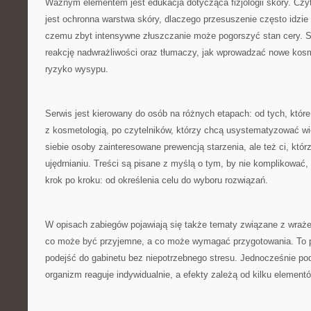
Ważnym elementem jest edukacja dotycząca fizjologii skóry. Czyt
jest ochronna warstwa skóry, dlaczego przesuszenie często idzie
czemu zbyt intensywne złuszczanie może pogorszyć stan cery. S
reakcję nadwrażliwości oraz tłumaczy, jak wprowadzać nowe kos
ryzyko wysypu.
Serwis jest kierowany do osób na różnych etapach: od tych, któr
z kosmetologią, po czytelników, którzy chcą usystematyzować wi
siebie osoby zainteresowane prewencją starzenia, ale też ci, któr
ujędrnianiu. Treści są pisane z myślą o tym, by nie komplikować, 
krok po kroku: od określenia celu do wyboru rozwiązań.
W opisach zabiegów pojawiają się także tematy związane z wraż
co może być przyjemne, a co może wymagać przygotowania. To 
podejść do gabinetu bez niepotrzebnego stresu. Jednocześnie pod
organizm reaguje indywidualnie, a efekty zależą od kilku element