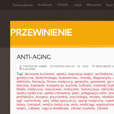
Archiwum
GOOOL
Legia
Meczycho
Strona główna
Spis 
PRZEWINIENIE
ANTI-AGING
POSTED BY ADMIN
POSTED ON LUT - 15 - 2026
MOŻLIWOŚĆ 
WYŁĄCZONA
Tagi:
akcesoria kuchenne
,
apteka
,
aranżacja wnętrz
,
architektura
genetyczne
,
biotechnologia
,
budownictwo
,
choroby
,
diagnostyka
,
elektryka
,
farmacja
,
fitness medyczny
,
genetyka
,
gotowanie
,
gry 
domowe
,
kawiarnie
,
korepetycje
,
kuchnia
,
kulinaria
,
materiały bud
Meble
,
medycyna
,
mieszkanie
,
motocykle
,
motoryzacja
,
odchudz
opieka społeczna
,
opieka zdrowotna
,
patio
,
pielęgnacja roślin
,
pro
profilaktyka
,
przepisy
,
przychodnia
,
psychologia
,
recepty
,
rehabili
agd
,
samochody
,
sery
,
sklep spożywczy
,
sprzęt medyczny
,
super
tarasy
,
transport
,
wiedza medyczna
,
wina
,
wodociągi
,
wyposażeni
wnętrz
,
zabawa
,
zajęcia dodatkowe
,
zdrowe żywienie
,
zdrowie