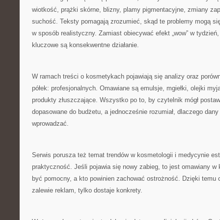
wiotkość, prążki skórne, blizny, plamy pigmentacyjne, zmiany za
suchość. Teksty pomagają zrozumieć, skąd te problemy mogą się b
w sposób realistyczny. Zamiast obiecywać efekt „wow” w tydzień,
kluczowe są konsekwentne działanie.
W ramach treści o kosmetykach pojawiają się analizy oraz porów
półek: profesjonalnych. Omawiane są emulsje, mgiełki, olejki my
produkty złuszczające. Wszystko po to, by czytelnik mógł postaw
dopasowane do budżetu, a jednocześnie rozumiał, dlaczego dany f
wprowadzać.
Serwis porusza też temat trendów w kosmetologii i medycynie estet
praktyczność. Jeśli pojawia się nowy zabieg, to jest omawiany w
być pomocny, a kto powinien zachować ostrożność. Dzięki temu cz
zalewie reklam, tylko dostaje konkrety.