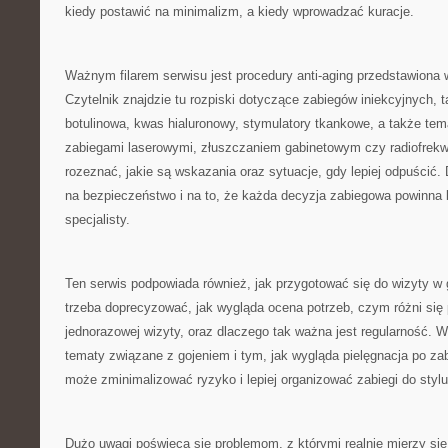
kiedy postawić na minimalizm, a kiedy wprowadzać kuracje.
Ważnym filarem serwisu jest procedury anti-aging przedstawiona 
Czytelnik znajdzie tu rozpiski dotyczące zabiegów iniekcyjnych, t
botulinowa, kwas hialuronowy, stymulatory tkankowe, a także te
zabiegami laserowymi, złuszczaniem gabinetowym czy radiofrek
rozeznać, jakie są wskazania oraz sytuacje, gdy lepiej odpuścić. 
na bezpieczeństwo i na to, że każda decyzja zabiegowa powinna
specjalisty.
Ten serwis podpowiada również, jak przygotować się do wizyty w g
trzeba doprecyzować, jak wygląda ocena potrzeb, czym różni się
jednorazowej wizyty, oraz dlaczego tak ważna jest regularność. W 
tematy związane z gojeniem i tym, jak wygląda pielęgnacja po zab
może zminimalizować ryzyko i lepiej organizować zabiegi do stylu
Dużo uwagi poświęca się problemom, z którymi realnie mierzy się w