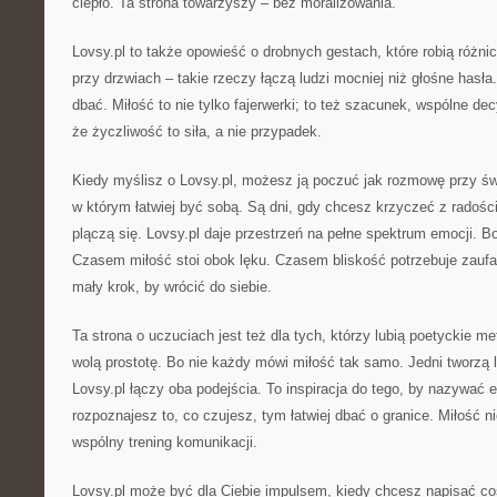
ciepło. Ta strona towarzyszy – bez moralizowania.
Lovsy.pl to także opowieść o drobnych gestach, które robią różni
przy drzwiach – takie rzeczy łączą ludzi mocniej niż głośne hasła
dbać. Miłość to nie tylko fajerwerki; to też szacunek, wspólne de
że życzliwość to siła, a nie przypadek.
Kiedy myślisz o Lovsy.pl, możesz ją poczuć jak rozmowę przy świ
w którym łatwiej być sobą. Są dni, gdy chcesz krzyczeć z radości
plączą się. Lovsy.pl daje przestrzeń na pełne spektrum emocji. Bo
Czasem miłość stoi obok lęku. Czasem bliskość potrzebuje zauf
mały krok, by wrócić do siebie.
Ta strona o uczuciach jest też dla tych, którzy lubią poetyckie meta
wolą prostotę. Bo nie każdy mówi miłość tak samo. Jedni tworzą li
Lovsy.pl łączy oba podejścia. To inspiracja do tego, by nazywać e
rozpoznajesz to, co czujesz, tym łatwiej dbać o granice. Miłość n
wspólny trening komunikacji.
Lovsy.pl może być dla Ciebie impulsem, kiedy chcesz napisać c