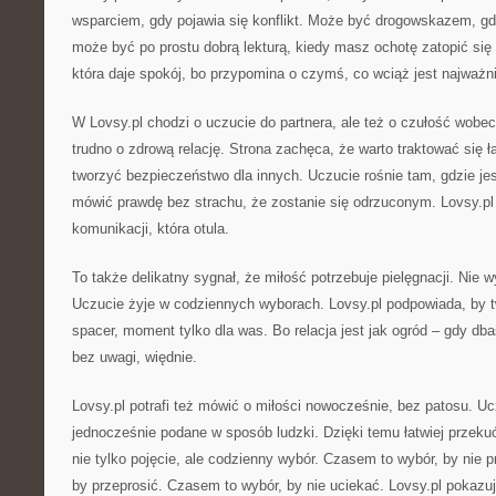
wsparciem, gdy pojawia się konflikt. Może być drogowskazem, gd
może być po prostu dobrą lekturą, kiedy masz ochotę zatopić się
która daje spokój, bo przypomina o czymś, co wciąż jest najważn
W Lovsy.pl chodzi o uczucie do partnera, ale też o czułość wobe
trudno o zdrową relację. Strona zachęca, że warto traktować się ł
tworzyć bezpieczeństwo dla innych. Uczucie rośnie tam, gdzie j
mówić prawdę bez strachu, że zostanie się odrzuconym. Lovsy.pl j
komunikacji, która otula.
To także delikatny sygnał, że miłość potrzebuje pielęgnacji. Nie 
Uczucie żyje w codziennych wyborach. Lovsy.pl podpowiada, by two
spacer, moment tylko dla was. Bo relacja jest jak ogród – gdy dba
bez uwagi, więdnie.
Lovsy.pl potrafi też mówić o miłości nowocześnie, bez patosu. 
jednocześnie podane w sposób ludzki. Dzięki temu łatwiej przekuć
nie tylko pojęcie, ale codzienny wybór. Czasem to wybór, by nie
by przeprosić. Czasem to wybór, by nie uciekać. Lovsy.pl pokazuj