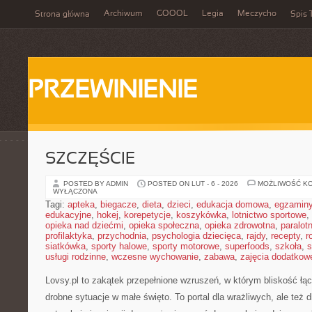
Archiwum
GOOOL
Legia
Meczycho
Strona główna
Spis 
PRZEWINIENIE
SZCZĘŚCIE
POSTED BY ADMIN
POSTED ON LUT - 6 - 2026
MOŻLIWOŚĆ K
WYŁĄCZONA
Tagi:
apteka
,
biegacze
,
dieta
,
dzieci
,
edukacja domowa
,
egzamin
edukacyjne
,
hokej
,
korepetycje
,
koszykówka
,
lotnictwo sportowe
,
opieka nad dziećmi
,
opieka społeczna
,
opieka zdrowotna
,
paralot
profilaktyka
,
przychodnia
,
psychologia dziecięca
,
rajdy
,
recepty
,
r
siatkówka
,
sporty halowe
,
sporty motorowe
,
superfoods
,
szkoła
,
s
usługi rodzinne
,
wczesne wychowanie
,
zabawa
,
zajęcia dodatkow
Lovsy.pl to zakątek przepełnione wzruszeń, w którym bliskość łąc
drobne sytuacje w małe święto. To portal dla wrażliwych, ale też 