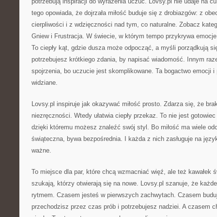
potrzebują inspiracji do wyrażenia uczuć. Lovsy.pl nie udaje na c
tego opowiada, że dojrzała miłość buduje się z drobiazgów: z obe
cierpliwości i z wdzięczności nad tym, co naturalne. Zobacz kate
Gniew i Frustracja. W świecie, w którym tempo przykrywa emocje,
To ciepły kąt, gdzie dusza może odpocząć, a myśli porządkują s
potrzebujesz krótkiego zdania, by napisać wiadomość. Innym ra
spojrzenia, bo uczucie jest skomplikowane. Ta bogactwo emocji i p
widziane.
Lovsy.pl inspiruje jak okazywać miłość prosto. Zdarza się, że brak
niezręczności. Wtedy ułatwia ciepły przekaz. To nie jest gotowiec
dzięki któremu możesz znaleźć swój styl. Bo miłość ma wiele odc
świąteczna, bywa bezpośrednia. I każda z nich zasługuje na język,
ważne.
To miejsce dla par, które chcą wzmacniać więź, ale też kawałek św
szukają, którzy otwierają się na nowe. Lovsy.pl szanuje, że każd
rytmem. Czasem jesteś w pierwszych zachwytach. Czasem buduj
przechodzisz przez czas prób i potrzebujesz nadziei. A czasem 