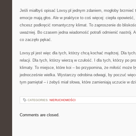
Jeśli miałbyś opisać Lovsy.pl jednym zdaniem, mogłoby brzmieć ta
emocje mają głos. Ale w praktyce to coś więcej: ciepła opowieść,
chcesz podkręcić romantyczny klimat. To zaproszenie do bliskośc
uważniej. Bo czasem jedna wiadomość potrafi odmienić nastrój. A
co zaczęło pękać.
Lovsy.pl jest więc dla tych, którzy chcą kochać mądrzej. Dla tyc
relacji. Dla tych, którzy wierzą w czułość. I dla tych, którzy po p
klimaty. To miejsce, które koi – bo przypomina, że miłość może 
jednocześnie wielka. Wystarczy odrobina odwagi, by poczuć więcej
tym pamiętał – i żebyś miał słowa, które zamieniają uczucie w dzi
CATEGORIES:
NIERUCHOMOŚCI
Comments are closed.