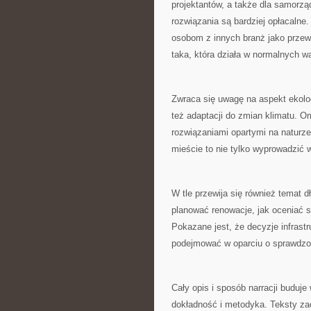
projektantów, a także dla samorzą
rozwiązania są bardziej opłacalne
osobom z innych branż jako przewo
taka, która działa w normalnych w
Zwraca się uwagę na aspekt ekolog
też adaptacji do zmian klimatu. Om
rozwiązaniami opartymi na naturz
mieście to nie tylko wyprowadzić w
W tle przewija się również temat dł
planować renowacje, jak oceniać s
Pokazane jest, że decyzje infrastr
podejmować w oparciu o sprawdzone
Cały opis i sposób narracji buduje 
dokładność i metodyka. Teksty za