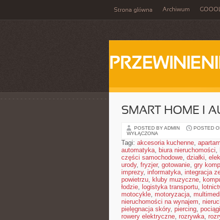
Archiwum
GOOO
Strona główna
PRZEWINIENI
SMART HOME I 
POSTED BY ADMIN
POSTED ON
WYŁĄCZONA
Tagi:
akcesoria kuchenne
,
aparta
automatyka
,
biura nieruchomości
,
części samochodowe
,
działki
,
elek
urody
,
fryzjer
,
gotowanie
,
gry komp
imprezy
,
informatyka
,
integracja z
powietrzu
,
kluby muzyczne
,
kompu
łodzie
,
logistyka transportu
,
lotnic
motocykle
,
motoryzacja
,
multimed
nieruchomości na wynajem
,
nieru
pielęgnacja skóry
,
piercing
,
pociąg
rowery elektryczne
,
rozrywka
,
roz