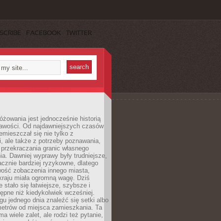
SCRIBE
FACEBOOK
TWITTER
różowania jest jednocześnie historią
ekawości. Od najdawniejszych czasów
emieszczał się nie tylko z
, ale także z potrzeby poznawania,
 przekraczania granic własnego
a. Dawniej wyprawy były trudniejsze,
acznie bardziej ryzykowne, dlatego
ość zobaczenia innego miasta,
kraju miała ogromną wagę. Dziś
 stało się łatwiejsze, szybsze i
tępne niż kiedykolwiek wcześniej.
u jednego dnia znaleźć się setki albo
metrów od miejsca zamieszkania. Ta
a wiele zalet, ale rodzi też pytanie,