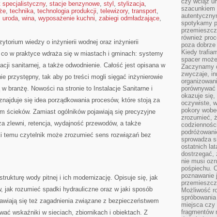
czy wciąż u
t specjalistyczny
,
stacje benzynowe
,
styl
,
stylizacja
,
szacunkiem 
że
,
technika
,
technologia produkcji
,
telewizory
,
transport
,
autentyczny
,
uroda
,
wina
,
wyposażenie kuchni
,
zabiegi odmładzające
,
spotykamy po
przemieszcza
również pro
torium wiedzy o inżynierii wodnej oraz inżynierii
poza dobrze
Kiedy trafia
, co w praktyce wdraża się w miastach i gminach: systemy
spacer może
acji sanitarnej, a także odwodnienie. Całość jest opisana w
Zaczynamy d
zwyczaje, in
ie przystępny, tak aby po treści mogli sięgać inżynierowie
organizowani
w branżę. Nowości na stronie to Instalacje Sanitarne i
porównywać 
okazuje się,
znajduje się idea porządkowania procesów, które stoją za
oczywiste, w
pokory wobec
 ścieków. Zamiast ogólników pojawiają się precyzyjne
zrozumieć, ż
iza zlewni, retencja, wydajność przewodów, a także
codziennośc
podróżowanie
ęki temu czytelnik może zrozumieć sens rozwiązań bez
sprowadza si
ostatnich la
dostrzegać,
nie musi ozn
pośpiechu. 
poznawanie j
trukturę wody pitnej i ich modernizację. Opisuje się, jak
przemieszcz
 jak rozumieć spadki hydrauliczne oraz w jaki sposób
Możliwość r
spróbowania 
jawiają się też zagadnienia związane z bezpieczeństwem
miejsca czy
fragmentów m
ować wskaźniki w sieciach, zbiornikach i obiektach. Z