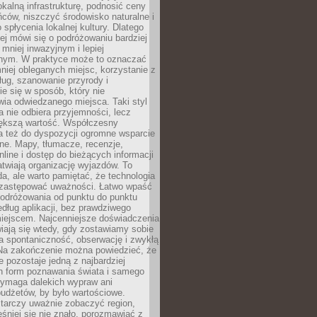
okalną infrastrukturę, podnosić ceny
ców, niszczyć środowisko naturalne i
 spłycenia lokalnej kultury. Dlatego
ej mówi się o podróżowaniu bardziej
niej inwazyjnym i lepiej
ym. W praktyce może to oznaczać
niej obleganych miejsc, korzystanie z
ług, szanowanie przyrody i
 się w sposób, który nie
ia odwiedzanego miejsca. Taki styl
 nie odbiera przyjemności, lecz
większą wartość. Współczesny
a też do dyspozycji ogromne wsparcie
ne. Mapy, tłumacze, recenzje,
nline i dostęp do bieżących informacji
twiają organizację wyjazdów. To
a, ale warto pamiętać, że technologia
 zastępować uważności. Łatwo wpaść
odróżowania od punktu do punktu
dług aplikacji, bez prawdziwego
miejscem. Najcenniejsze doświadczenia
iają się wtedy, gdy zostawiamy sobie
a spontaniczność, obserwację i zwykłą
Na zakończenie można powiedzieć, że
 pozostaje jedną z najbardziej
ch form poznawania świata i samego
wymaga dalekich wypraw ani
udżetów, by było wartościowe.
arczy uważnie zobaczyć region,
śniej się nie znało, porozmawiać z