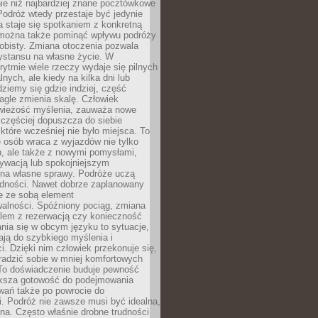
ie niż najbardziej znane pocztówkowe
 Podróż wtedy przestaje być jedynie
 a staje się spotkaniem z konkretną
e można także pominąć wpływu podróży
obisty. Zmiana otoczenia pozwala
ystansu na własne życie. W
ytmie wiele rzeczy wydaje się pilnych
lnych, ale kiedy na kilka dni lub
dziemy się gdzie indziej, część
agle zmienia skalę. Człowiek
wieżość myślenia, zauważa nowe
 częściej dopuszcza do siebie
a które wcześniej nie było miejsca. To
e osób wraca z wyjazdów nie tylko
, ale także z nowymi pomysłami,
ywacją lub spokojniejszym
 na własne sprawy. Podróże uczą
adności. Nawet dobrze zaplanowany
e ze sobą element
walności. Spóźniony pociąg, zmiana
blem z rezerwacją czy konieczność
nia się w obcym języku to sytuacje,
ją do szybkiego myślenia i
i. Dzięki nim człowiek przekonuje się,
oradzić sobie w mniej komfortowych
To doświadczenie buduje pewność
iększa gotowość do podejmowania
ań także po powrocie do
. Podróż nie zawsze musi być idealna,
na. Często właśnie drobne trudności