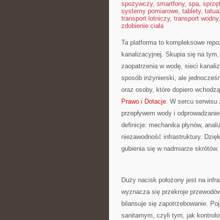
spożywczy
,
smartfony
,
spa
,
sprzę
systemy pomiarowe
,
tablety
,
tatua
transport lotniczy
,
transport wodny
zdobienie ciała
Ta platforma to kompleksowe repozy
kanalizacyjnej. Skupia się na tym
zaopatrzenia w wodę, sieci kanaliz
sposób inżynierski, ale jednocześn
oraz osoby, które dopiero wchodzą 
Prawo i Dotacje
. W sercu serwisu 
przepływem wody i odprowadzaniem
definicje: mechanika płynów, anal
niezawodność infrastruktury. Dzi
gubienia się w nadmiarze skrótów.
Duży nacisk położony jest na infras
wyznacza się przekroje przewodów,
bilansuje się zapotrzebowanie. Po
sanitarnym, czyli tym, jak kontrol