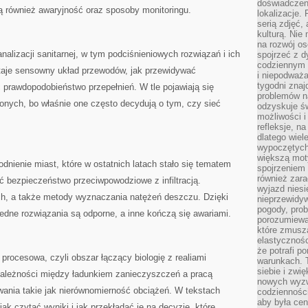
doświadczen
ą również awaryjność oraz sposoby monitoringu.
lokalizacje.
serią zdjęć,
kulturą. Ni
na rozwój os
nalizacji sanitarnej, w tym podciśnieniowych rozwiązań i ich
spojrzeć z d
codziennym r
taje sensowny układ przewodów, jak przewidywać
i niepodważa
tygodni znaj
 prawdopodobieństwo przepełnień. W tle pojawiają się
problemów n
onych, bo właśnie one często decydują o tym, czy sieć
odzyskuje ś
możliwości i
refleksje, n
dlatego wiel
wypoczętych
większą mot
dnienie miast, które w ostatnich latach stało się tematem
spojrzeniem
również zar
yć bezpieczeństwo przeciwpowodziowe z infiltracją.
wyjazd niesi
ich, a także metody wyznaczania natężeń deszczu. Dzięki
nieprzewidy
pogody, pro
jedne rozwiązania są odporne, a inne kończą się awariami.
porozumiewa
które zmusza
elastycznośc
że potrafi p
 procesowa, czyli obszar łączący biologię z realiami
warunkach. 
siebie i zw
zależności między ładunkiem zanieczyszczeń a pracą
nowych wyzw
wania takie jak nierównomierność obciążeń. W tekstach
codzienności
aby była cen
ak czytać wyniki i jak przekładać je na decyzje, które