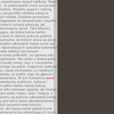
że wspominamy wyjazd najdłużej. Warto
ć, że podróżowanie może wzmacniać
ludzkie. Wspólny wyjazd z rodziną,
y przyjaciółmi odsłania relacje w
ym świetle. Dzielenie przestrzeni,
reagowanie na niespodzianki i wspólne
nowych sytuacji pokazują, jak
nkcjonujemy razem. Taka bliskość
jąca, ale jednocześnie bardzo
 Często to właśnie podczas podróży
omnienia, do których wraca się przez
 Wspólne odkrywanie świata może stać
z najcenniejszych sposobów budowania
ołowie refleksji nad sensem
 trzeba podkreślić, że ogromną rolę
ygotowanie. Nie chodzi o drobiazgowe
e każdej minuty, lecz o zrozumienie
którego się jedzie. Znajomość podstaw
ltury, zasad zachowania czy lokalnych
rawia, że podróż staje się głębsza i
powiedzialna. W tym kontekście
portal
oświęcony podróżom, kulturze i
że pełnić bardzo ważną funkcję,
e tylko planować wyjazdy, ale również
ku wobec miejsc, ludzi i tradycji, z
tykamy się podczas odkrywania świata.
 jest także temat odpowiedzialności.
tyki przyniósł wiele korzyści
h, ale równocześnie ujawnił liczne
admierna liczba odwiedzających może