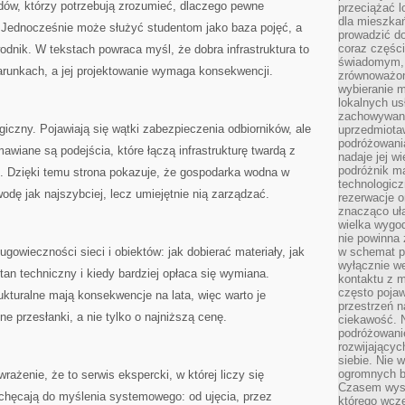
dów, którzy potrzebują zrozumieć, dlaczego pewne
przeciążać l
dla mieszkań
. Jednocześnie może służyć studentom jako baza pojęć, a
prowadzić do
coraz części
dnik. W tekstach powraca myśl, że dobra infrastruktura to
świadomym, m
arunkach, a jej projektowanie wymaga konsekwencji.
zrównoważon
wybieranie m
lokalnych us
zachowywanie
iczny. Pojawiają się wątki zabezpieczenia odbiorników, ale
uprzedmiotaw
podróżowania
awiane są podejścia, które łączą infrastrukturę twardą z
nadaje jej 
podróżnik m
e. Dzięki temu strona pokazuje, że gospodarka wodna w
technologicz
odę jak najszybciej, lecz umiejętnie nią zarządzać.
rezerwacje o
znacząco uła
wielka wygod
nie powinna
ugowieczności sieci i obiektów: jak dobierać materiały, jak
w schemat p
wyłącznie we
tan techniczny i kiedy bardziej opłaca się wymiana.
kontaktu z 
często pojaw
ukturalne mają konsekwencje na lata, więc warto je
przestrzeń n
 przesłanki, a nie tylko o najniższą cenę.
ciekawość. 
podróżowanie
rozwijający
siebie. Nie 
ogromnych b
wrażenie, że to serwis ekspercki, w której liczy się
Czasem wyst
chęcają do myślenia systemowego: od ujęcia, przez
którego wcze