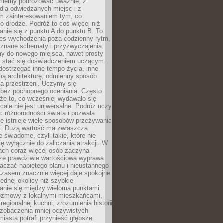
miemy podróżować uważnie, z
dla odwiedzanych miejsc i z
m zainteresowaniem tym, co
 drodze. Podróż to coś więcej niż
nie się z punktu A do punktu B. To
ces wychodzenia poza codzienny rytm,
 znane schematy i przyzwyczajenia.
my do nowego miejsca, nawet prosty
 stać się doświadczeniem uczącym.
ostrzegać inne tempo życia, inne
ną architekturę, odmienny sposób
a przestrzeni. Uczymy się
bez pochopnego oceniania. Często
 że to, co wcześniej wydawało się
cale nie jest uniwersalne. Podróż uczy
 różnorodności świata i pozwala
e istnieje wiele sposobów przeżywania
i. Dużą wartość ma zwłaszcza
 świadome, czyli takie, które nie
ę wyłącznie do zaliczania atrakcji. W
tach coraz więcej osób zaczyna
 że prawdziwie wartościowa wyprawa
aczać napiętego planu i nieustannego
Czasem znacznie więcej daje spokojne
ednej okolicy niż szybkie
anie się między wieloma punktami.
ozmowy z lokalnymi mieszkańcami,
regionalnej kuchni, zrozumienia historii
 zobaczenia mniej oczywistych
iasta potrafi przynieść głębsze