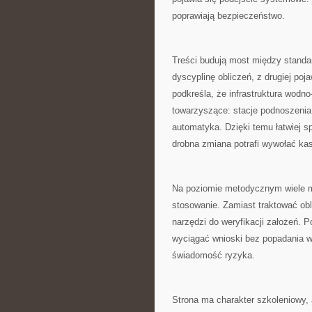
poprawiają bezpieczeństwo.
Treści budują most między standar
dyscyplinę obliczeń, z drugiej poj
podkreśla, że infrastruktura wodno
towarzyszące: stacje podnoszenia 
automatyka. Dzięki temu łatwiej s
drobna zmiana potrafi wywołać ka
Na poziomie metodycznym wiele m
stosowanie. Zamiast traktować obl
narzędzi do weryfikacji założeń. P
wyciągać wnioski bez popadania 
świadomość ryzyka.
Strona ma charakter szkoleniowy, a