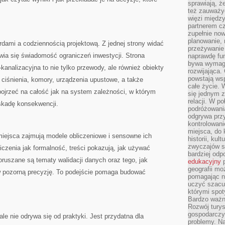
sprawiają, 
też zauważy
więzi między
partnerem cz
zupełnie now
planowanie, 
dami a codziennością projektową. Z jednej strony widać
przeżywanie 
awia się świadomość ograniczeń inwestycji. Strona
naprawdę fu
bywa wymaga
-kanalizacyjna to nie tylko przewody, ale również obiekty
rozwijająca.
powstają wsp
ciśnienia, komory, urządzenia upustowe, a także
całe życie.
pojrzeć na całość jak na system zależności, w którym
się jednym 
relacji. W p
skadę konsekwencji.
podróżowania
odgrywa prz
kontrolowani
miejsca, do 
iejsca zajmują modele obliczeniowe i sensowne ich
historii, ku
zwyczajów sp
iczenia jak formalność, treści pokazują, jak używać
bardziej od
oruszane są tematy walidacji danych oraz tego, jak
edukacyjny
p
geografii mo
w pozorną precyzję. To podejście pomaga budować
pomagając ni
uczyć szacun
którymi spo
Bardzo ważny
Rozwój turys
gospodarczyc
le nie odrywa się od praktyki. Jest przydatna dla
problemy. N