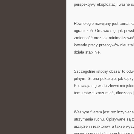
perspektywy eksploatacji ważne s
Równolegle rozwijany jest temat ka
ograniczeń. Omawia się, jak pows
zmienność oraz jak minimalizować
kwestie pracy przepływów nieustal
działa stabilnie.
Szczególnie istotny obszar to odwo
pilnym. Strona pokazuje, jak łącz
Pojawiają się wątki zlewni miejsk
temu łatwiej zrozumieć, dlaczego 
Ważnym filarem jest też inżynieria
utrzymania ruchu. Opisywane są 
urządzeń i reaktorów, a także wyz
pojawia się podejście systemowe: j