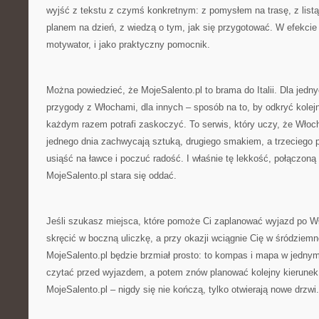
wyjść z tekstu z czymś konkretnym: z pomysłem na trasę, z listą
planem na dzień, z wiedzą o tym, jak się przygotować. W efekcie s
motywator, i jako praktyczny pomocnik.
Można powiedzieć, że MojeSalento.pl to brama do Italii. Dla jedn
przygody z Włochami, dla innych – sposób na to, by odkryć kolejn
każdym razem potrafi zaskoczyć. To serwis, który uczy, że Włoc
jednego dnia zachwycają sztuką, drugiego smakiem, a trzeciego 
usiąść na ławce i poczuć radość. I właśnie tę lekkość, połączoną
MojeSalento.pl stara się oddać.
Jeśli szukasz miejsca, które pomoże Ci zaplanować wyjazd po W
skręcić w boczną uliczkę, a przy okazji wciągnie Cię w śródziem
MojeSalento.pl będzie brzmiał prosto: to kompas i mapa w jedny
czytać przed wyjazdem, a potem znów planować kolejny kierunek
MojeSalento.pl – nigdy się nie kończą, tylko otwierają nowe drzwi.