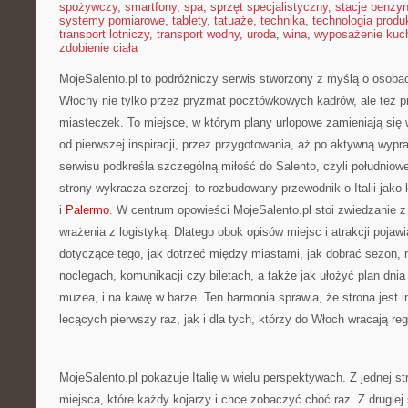
spożywczy
,
smartfony
,
spa
,
sprzęt specjalistyczny
,
stacje benzy
systemy pomiarowe
,
tablety
,
tatuaże
,
technika
,
technologia produk
transport lotniczy
,
transport wodny
,
uroda
,
wina
,
wyposażenie kuc
zdobienie ciała
MojeSalento.pl to podróżniczy serwis stworzony z myślą o osoba
Włochy nie tylko przez pryzmat pocztówkowych kadrów, ale też pr
miasteczek. To miejsce, w którym plany urlopowe zamieniają się
od pierwszej inspiracji, przez przygotowania, aż po aktywną wyp
serwisu podkreśla szczególną miłość do Salento, czyli południowe
strony wykracza szerzej: to rozbudowany przewodnik o Italii jako
i
Palermo
. W centrum opowieści MojeSalento.pl stoi zwiedzanie z 
wrażenia z logistyką. Dlatego obok opisów miejsc i atrakcji pojaw
dotyczące tego, jak dotrzeć między miastami, jak dobrać sezon,
noclegach, komunikacji czy biletach, a także jak ułożyć plan dnia
muzea, i na kawę w barze. Ten harmonia sprawia, że strona jest i
lecących pierwszy raz, jak i dla tych, którzy do Włoch wracają reg
MojeSalento.pl pokazuje Italię w wielu perspektywach. Z jednej str
miejsca, które każdy kojarzy i chce zobaczyć choć raz. Z drugiej