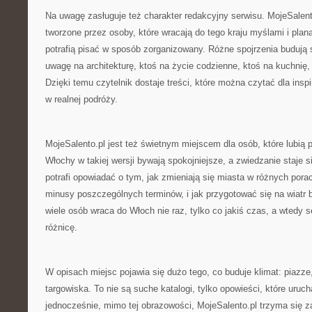
Na uwagę zasługuje też charakter redakcyjny serwisu. MojeSalent
tworzone przez osoby, które wracają do tego kraju myślami i plan
potrafią pisać w sposób zorganizowany. Różne spojrzenia budują 
uwagę na architekturę, ktoś na życie codzienne, ktoś na kuchnię, a
Dzięki temu czytelnik dostaje treści, które można czytać dla insp
w realnej podróży.
MojeSalento.pl jest też świetnym miejscem dla osób, które lubią 
Włochy w takiej wersji bywają spokojniejsze, a zwiedzanie staje s
potrafi opowiadać o tym, jak zmieniają się miasta w różnych porach
minusy poszczególnych terminów, i jak przygotować się na wiatr 
wiele osób wraca do Włoch nie raz, tylko co jakiś czas, a wtedy
różnicę.
W opisach miejsc pojawia się dużo tego, co buduje klimat: piazz
targowiska. To nie są suche katalogi, tylko opowieści, które uruc
jednocześnie, mimo tej obrazowości, MojeSalento.pl trzyma się z