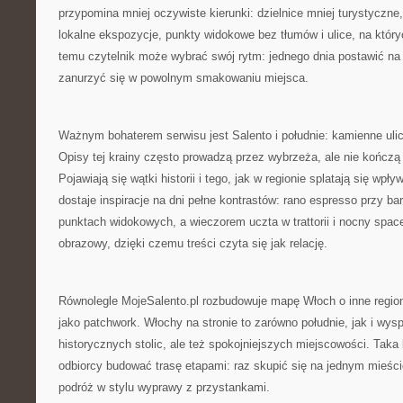
przypomina mniej oczywiste kierunki: dzielnice mniej turystyczne,
lokalne ekspozycje, punkty widokowe bez tłumów i ulice, na który
temu czytelnik może wybrać swój rytm: jednego dnia postawić na 
zanurzyć się w powolnym smakowaniu miejsca.
Ważnym bohaterem serwisu jest Salento i południe: kamienne uli
Opisy tej krainy często prowadzą przez wybrzeża, ale nie kończą 
Pojawiają się wątki historii i tego, jak w regionie splatają się wpł
dostaje inspiracje na dni pełne kontrastów: rano espresso przy b
punktach widokowych, a wieczorem uczta w trattorii i nocny spacer
obrazowy, dzięki czemu treści czyta się jak relację.
Równolegle MojeSalento.pl rozbudowuje mapę Włoch o inne region
jako patchwork. Włochy na stronie to zarówno południe, jak i wysp
historycznych stolic, ale też spokojniejszych miejscowości. Taka
odbiorcy budować trasę etapami: raz skupić się na jednym mieśc
podróż w stylu wyprawy z przystankami.