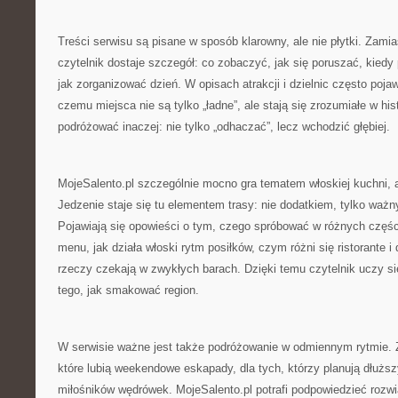
Treści serwisu są pisane w sposób klarowny, ale nie płytki. Zami
czytelnik dostaje szczegół: co zobaczyć, jak się poruszać, kiedy 
jak zorganizować dzień. W opisach atrakcji i dzielnic często pojaw
czemu miejsca nie są tylko „ładne”, ale stają się zrozumiałe w hist
podróżować inaczej: nie tylko „odhaczać”, lecz wchodzić głębiej.
MojeSalento.pl szczególnie mocno gra tematem włoskiej kuchni, 
Jedzenie staje się tu elementem trasy: nie dodatkiem, tylko wa
Pojawiają się opowieści o tym, czego spróbować w różnych częśc
menu, jak działa włoski rytm posiłków, czym różni się ristorante 
rzeczy czekają w zwykłych barach. Dzięki temu czytelnik uczy się
tego, jak smakować region.
W serwisie ważne jest także podróżowanie w odmiennym rytmie. Z
które lubią weekendowe eskapady, dla tych, którzy planują dłuższy
miłośników wędrówek. MojeSalento.pl potrafi podpowiedzieć rozwi