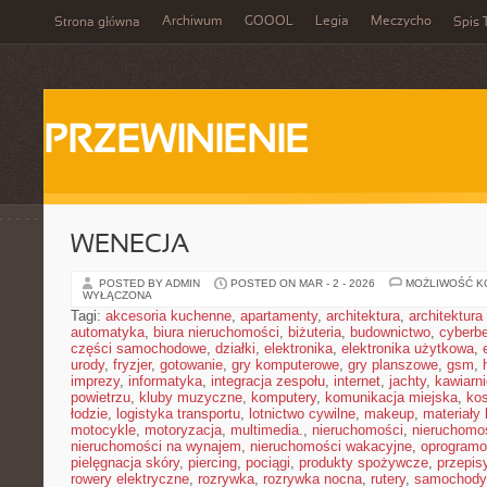
Archiwum
GOOOL
Legia
Meczycho
Strona główna
Spis 
PRZEWINIENIE
WENECJA
POSTED BY ADMIN
POSTED ON MAR - 2 - 2026
MOŻLIWOŚĆ 
WYŁĄCZONA
Tagi:
akcesoria kuchenne
,
apartamenty
,
architektura
,
architektura
automatyka
,
biura nieruchomości
,
biżuteria
,
budownictwo
,
cyberb
części samochodowe
,
działki
,
elektronika
,
elektronika użytkowa
,
urody
,
fryzjer
,
gotowanie
,
gry komputerowe
,
gry planszowe
,
gsm
,
imprezy
,
informatyka
,
integracja zespołu
,
internet
,
jachty
,
kawiarni
powietrzu
,
kluby muzyczne
,
komputery
,
komunikacja miejska
,
ko
łodzie
,
logistyka transportu
,
lotnictwo cywilne
,
makeup
,
materiały
motocykle
,
motoryzacja
,
multimedia.
,
nieruchomości
,
nieruchomo
nieruchomości na wynajem
,
nieruchomości wakacyjne
,
oprogramo
pielęgnacja skóry
,
piercing
,
pociągi
,
produkty spożywcze
,
przepis
rowery elektryczne
,
rozrywka
,
rozrywka nocna
,
rutery
,
samochody