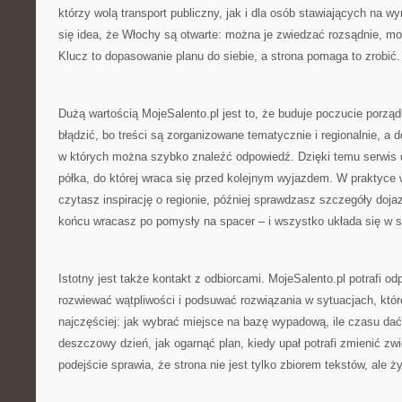
którzy wolą transport publiczny, jak i dla osób stawiających na w
się idea, że Włochy są otwarte: można je zwiedzać rozsądnie, m
Klucz to dopasowanie planu do siebie, a strona pomaga to zrobić.
Dużą wartością MojeSalento.pl jest to, że buduje poczucie porząd
błądzić, bo treści są zorganizowane tematycznie i regionalnie, a d
w których można szybko znaleźć odpowiedź. Dzięki temu serwis 
półka, do której wraca się przed kolejnym wyjazdem. W praktyce w
czytasz inspirację o regionie, później sprawdzasz szczegóły dojaz
końcu wracasz po pomysły na spacer – i wszystko układa się w s
Istotny jest także kontakt z odbiorcami. MojeSalento.pl potrafi o
rozwiewać wątpliwości i podsuwać rozwiązania w sytuacjach, któr
najczęściej: jak wybrać miejsce na bazę wypadową, ile czasu dać
deszczowy dzień, jak ogarnąć plan, kiedy upał potrafi zmienić z
podejście sprawia, że strona nie jest tylko zbiorem tekstów, ale 