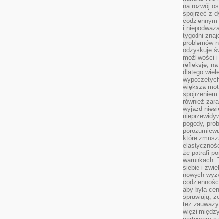
na rozwój os
spojrzeć z d
codziennym r
i niepodważa
tygodni znaj
problemów n
odzyskuje ś
możliwości i
refleksje, n
dlatego wiel
wypoczętych
większą mot
spojrzeniem
również zar
wyjazd niesi
nieprzewidy
pogody, pro
porozumiewa
które zmusza
elastycznośc
że potrafi p
warunkach. 
siebie i zw
nowych wyzw
codzienności
aby była cen
sprawiają, 
też zauważy
więzi między
partnerem cz