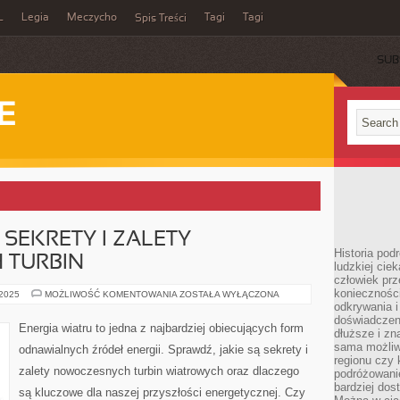
L
Legia
Meczycho
Tagi
Tagi
Spis Treści
SUB
E
 SEKRETY I ZALETY
Historia pod
 TURBIN
ludzkiej ci
człowiek prz
konieczności
ENERGIA
 2025
MOŻLIWOŚĆ KOMENTOWANIA
ZOSTAŁA WYŁĄCZONA
WIATRU:
odkrywania i
SEKRETY
doświadczeni
I
Energia wiatru to jedna z najbardziej obiecujących form
dłuższe i zn
ZALETY
NOWOCZESNYCH
sama możliw
odnawialnych źródeł energii. Sprawdź, jakie są sekrety i
TURBIN
regionu czy 
zalety nowoczesnych turbin wiatrowych oraz dlaczego
podróżowanie
bardziej dos
są kluczowe dla naszej przyszłości energetycznej. Czy