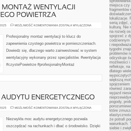
spróbowania 
miejsca czy
MONTAŻ WENTYLACJI –
fragmentów m
doświadczen
TEGO POWIETRZA
lokalizacje.
serią zdjęć,
PROFESJONALNY
 2025
MOŻLIWOŚĆ KOMENTOWANIA
ZOSTAŁA WYŁĄCZONA
kulturą. Ni
MONTAŻ
na rozwój os
WENTYLACJI
–
spojrzeć z d
Profesjonalny montaż wentylacji to klucz do
KLUCZ
codziennym r
DO
zapewnienia czystego powietrza w pomieszczeniach.
i niepodważa
CZYSTEGO
POWIETRZA
tygodni znaj
Dowiedz się, dlaczego warto zainwestować w system
problemów n
wentylacyjny wykonany przez specjalistów. #wentylacja
odzyskuje ś
możliwości i
#czystePowietrze #profesjonalnyMontaż
refleksje, n
dlatego wiel
wypoczętych
większą mot
spojrzeniem
również zar
wyjazd niesi
 AUDYTU ENERGETYCZNEGO
nieprzewidy
pogody, pro
porozumiewa
NIEZWYKŁA
 2025
MOŻLIWOŚĆ KOMENTOWANIA
ZOSTAŁA WYŁĄCZONA
które zmusza
MOC
AUDYTU
elastycznośc
ENERGETYCZNEGO
Niezwykła moc audytu energetycznego pozwala
że potrafi p
warunkach. 
oszczędzać na rachunkach i dbać o środowisko. Dzięki
siebie i zw