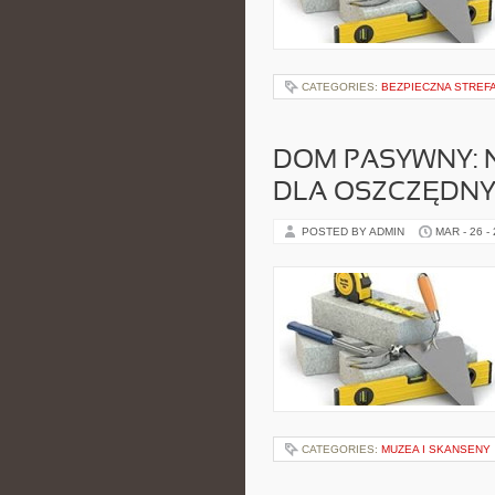
CATEGORIES:
BEZPIECZNA STREF
DOM PASYWNY: 
DLA OSZCZĘDN
POSTED BY ADMIN
MAR - 26 -
CATEGORIES:
MUZEA I SKANSENY