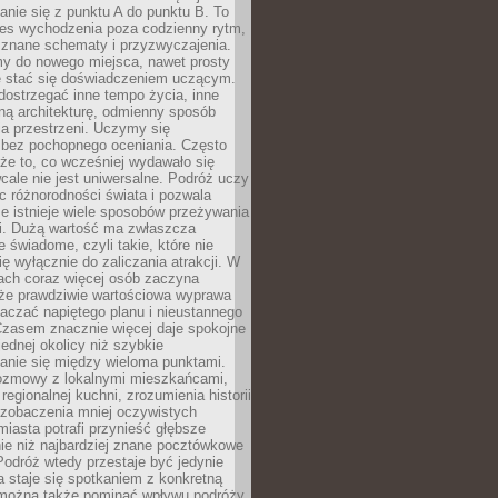
nie się z punktu A do punktu B. To
ces wychodzenia poza codzienny rytm,
 znane schematy i przyzwyczajenia.
my do nowego miejsca, nawet prosty
 stać się doświadczeniem uczącym.
ostrzegać inne tempo życia, inne
ną architekturę, odmienny sposób
a przestrzeni. Uczymy się
bez pochopnego oceniania. Często
 że to, co wcześniej wydawało się
cale nie jest uniwersalne. Podróż uczy
 różnorodności świata i pozwala
e istnieje wiele sposobów przeżywania
i. Dużą wartość ma zwłaszcza
 świadome, czyli takie, które nie
ę wyłącznie do zaliczania atrakcji. W
tach coraz więcej osób zaczyna
 że prawdziwie wartościowa wyprawa
aczać napiętego planu i nieustannego
Czasem znacznie więcej daje spokojne
ednej okolicy niż szybkie
anie się między wieloma punktami.
ozmowy z lokalnymi mieszkańcami,
regionalnej kuchni, zrozumienia historii
 zobaczenia mniej oczywistych
iasta potrafi przynieść głębsze
ie niż najbardziej znane pocztówkowe
 Podróż wtedy przestaje być jedynie
 a staje się spotkaniem z konkretną
e można także pominąć wpływu podróży