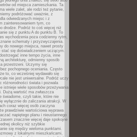
u jednego dnia znaleźć się setki albo
metrów od miejsca zamieszkania. Ta
a wiele zalet, ale rodzi też pytanie,
miemy podróżować uważnie, z
dla odwiedzanych miejsc i z
m zainteresowaniem tym, co
 drodze. Podróż to coś więcej niż
nie się z punktu A do punktu B. To
ces wychodzenia poza codzienny rytm,
 znane schematy i przyzwyczajenia.
my do nowego miejsca, nawet prosty
 stać się doświadczeniem uczącym.
ostrzegać inne tempo życia, inne
ną architekturę, odmienny sposób
a przestrzeni. Uczymy się
bez pochopnego oceniania. Często
 że to, co wcześniej wydawało się
cale nie jest uniwersalne. Podróż uczy
 różnorodności świata i pozwala
e istnieje wiele sposobów przeżywania
i. Dużą wartość ma zwłaszcza
 świadome, czyli takie, które nie
ę wyłącznie do zaliczania atrakcji. W
tach coraz więcej osób zaczyna
 że prawdziwie wartościowa wyprawa
aczać napiętego planu i nieustannego
Czasem znacznie więcej daje spokojne
ednej okolicy niż szybkie
anie się między wieloma punktami.
ozmowy z lokalnymi mieszkańcami,