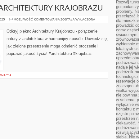
Rozwój turys
gospodarczyc
 ARCHITEKTURY KRAJOBRAZU
problemy. N
przeciążać l
ODKRYJ
2025
MOŻLIWOŚĆ KOMENTOWANIA
ZOSTAŁA WYŁĄCZONA
dla mieszkań
PIĘKNO
prowadzić do
ARCHITEKTURY
KRAJOBRAZU
coraz części
Odkryj piękno Architektury Krajobrazu - połączenie
świadomym, m
natury z architekturą w harmonijny sposób. Dowiedz się,
zrównoważon
wybieranie m
jak zielone przestrzenie mogą odmienić otoczenie i
lokalnych us
zachowywanie
poprawić jakość życia! #architektura #krajobraz
uprzedmiotaw
podróżowania
nadaje jej 
podróżnik m
ĘGNACJA
technologicz
rezerwacje o
znacząco uła
wielka wygod
nie powinna
w schemat p
wyłącznie we
kontaktu z 
często pojaw
przestrzeń n
ciekawość. 
podróżowanie
rozwijający
siebie. Nie 