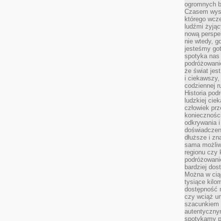
ogromnych b
Czasem wyst
którego wcze
ludźmi żyjąc
nową perspe
nie wtedy, g
jesteśmy go
spotyka nas 
podróżowanie
że świat jes
i ciekawszy,
codziennej r
Historia pod
ludzkiej ci
człowiek prz
konieczności
odkrywania i
doświadczeni
dłuższe i zn
sama możliw
regionu czy 
podróżowanie
bardziej dos
Można w ciąg
tysiące kilo
dostępność m
czy wciąż u
szacunkiem 
autentyczny
spotykamy po