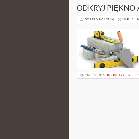
ODKRYJ PIĘKNO
POSTED BY ADMIN
MAR - 9 - 
CATEGORIES:
KOSMETYKI I PIEL