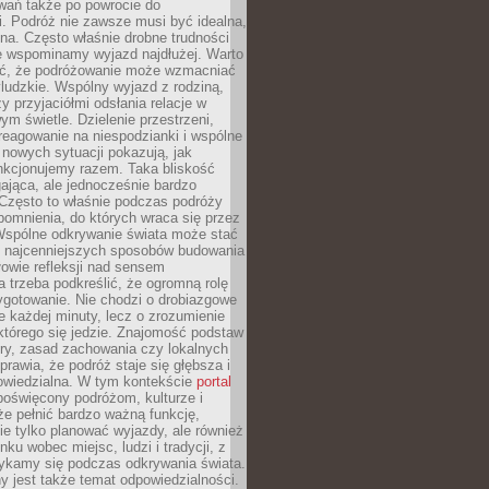
ań także po powrocie do
. Podróż nie zawsze musi być idealna,
na. Często właśnie drobne trudności
że wspominamy wyjazd najdłużej. Warto
ć, że podróżowanie może wzmacniać
ludzkie. Wspólny wyjazd z rodziną,
y przyjaciółmi odsłania relacje w
ym świetle. Dzielenie przestrzeni,
reagowanie na niespodzianki i wspólne
nowych sytuacji pokazują, jak
nkcjonujemy razem. Taka bliskość
jąca, ale jednocześnie bardzo
 Często to właśnie podczas podróży
omnienia, do których wraca się przez
 Wspólne odkrywanie świata może stać
z najcenniejszych sposobów budowania
ołowie refleksji nad sensem
 trzeba podkreślić, że ogromną rolę
ygotowanie. Nie chodzi o drobiazgowe
e każdej minuty, lecz o zrozumienie
którego się jedzie. Znajomość podstaw
ltury, zasad zachowania czy lokalnych
rawia, że podróż staje się głębsza i
powiedzialna. W tym kontekście
portal
oświęcony podróżom, kulturze i
że pełnić bardzo ważną funkcję,
e tylko planować wyjazdy, ale również
ku wobec miejsc, ludzi i tradycji, z
tykamy się podczas odkrywania świata.
 jest także temat odpowiedzialności.