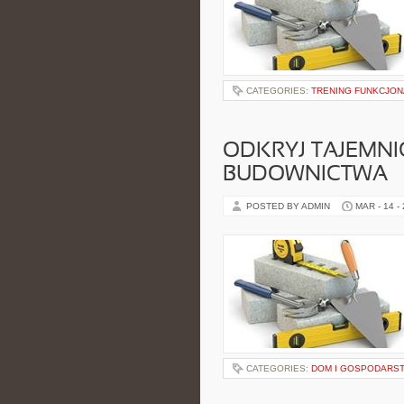
CATEGORIES:
TRENING FUNKCJO
ODKRYJ TAJEMN
BUDOWNICTWA
POSTED BY ADMIN
MAR - 14 -
CATEGORIES:
DOM I GOSPODARS