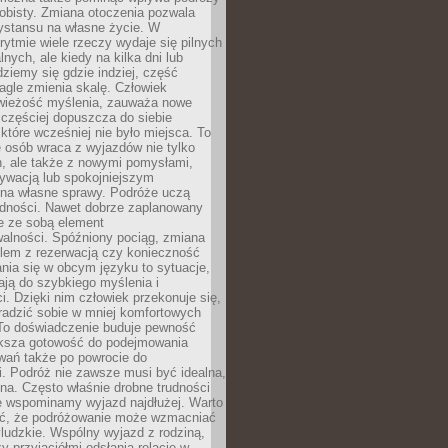
obisty. Zmiana otoczenia pozwala
ystansu na własne życie. W
ytmie wiele rzeczy wydaje się pilnych
lnych, ale kiedy na kilka dni lub
dziemy się gdzie indziej, część
agle zmienia skalę. Człowiek
wieżość myślenia, zauważa nowe
 częściej dopuszcza do siebie
a które wcześniej nie było miejsca. To
e osób wraca z wyjazdów nie tylko
, ale także z nowymi pomysłami,
ywacją lub spokojniejszym
 na własne sprawy. Podróże uczą
adności. Nawet dobrze zaplanowany
e ze sobą element
walności. Spóźniony pociąg, zmiana
blem z rezerwacją czy konieczność
nia się w obcym języku to sytuacje,
ją do szybkiego myślenia i
i. Dzięki nim człowiek przekonuje się,
oradzić sobie w mniej komfortowych
To doświadczenie buduje pewność
iększa gotowość do podejmowania
ań także po powrocie do
. Podróż nie zawsze musi być idealna,
na. Często właśnie drobne trudności
że wspominamy wyjazd najdłużej. Warto
ć, że podróżowanie może wzmacniać
ludzkie. Wspólny wyjazd z rodziną,
y przyjaciółmi odsłania relacje w