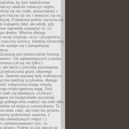
udżetów, by było wartościowe.
arczy uważnie zobaczyć region,
śniej się nie znało, porozmawiać z
ymi inaczej niż my i otworzyć się na
ktywę. Prawdziwa podróż zaczyna się
dy kupujemy bilet, ale wtedy, gdy
towi naprawdę zauważyć to, co
po drodze. Właśnie dlatego
 wciąż inspiruje, uczy i przypomina,
t znacznie szerszy, bardziej różnorodny
 niż wydaje się z perspektywy
utyny.
różowania jest jednocześnie historią
ekawości. Od najdawniejszych czasów
emieszczał się nie tylko z
, ale także z potrzeby poznawania,
 przekraczania granic własnego
a. Dawniej wyprawy były trudniejsze,
acznie bardziej ryzykowne, dlatego
ość zobaczenia innego miasta,
kraju miała ogromną wagę. Dziś
 stało się łatwiejsze, szybsze i
tępne niż kiedykolwiek wcześniej.
u jednego dnia znaleźć się setki albo
metrów od miejsca zamieszkania. Ta
a wiele zalet, ale rodzi też pytanie,
miemy podróżować uważnie, z
dla odwiedzanych miejsc i z
m zainteresowaniem tym, co
 drodze. Podróż to coś więcej niż