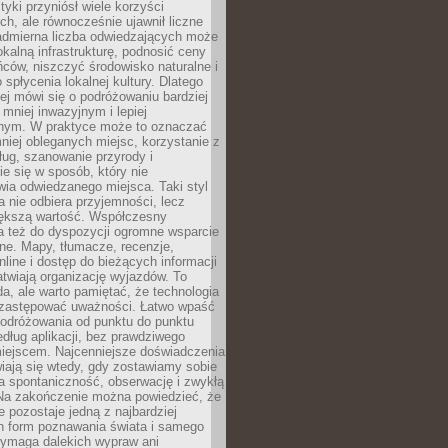
tyki przyniósł wiele korzyści
h, ale równocześnie ujawnił liczne
admierna liczba odwiedzających może
okalną infrastrukturę, podnosić ceny
ców, niszczyć środowisko naturalne i
 spłycenia lokalnej kultury. Dlatego
ej mówi się o podróżowaniu bardziej
niej inwazyjnym i lepiej
ym. W praktyce może to oznaczać
niej obleganych miejsc, korzystanie z
ług, szanowanie przyrody i
 się w sposób, który nie
ia odwiedzanego miejsca. Taki styl
 nie odbiera przyjemności, lecz
większą wartość. Współczesny
a też do dyspozycji ogromne wsparcie
ne. Mapy, tłumacze, recenzje,
nline i dostęp do bieżących informacji
twiają organizację wyjazdów. To
a, ale warto pamiętać, że technologia
 zastępować uważności. Łatwo wpaść
odróżowania od punktu do punktu
dług aplikacji, bez prawdziwego
miejscem. Najcenniejsze doświadczenia
iają się wtedy, gdy zostawiamy sobie
a spontaniczność, obserwację i zwykłą
Na zakończenie można powiedzieć, że
 pozostaje jedną z najbardziej
ch form poznawania świata i samego
wymaga dalekich wypraw ani