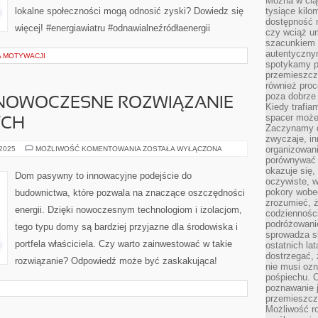
Można w ciąg
lokalne społeczności mogą odnosić zyski? Dowiedz się
tysiące kilo
dostępność m
więcej! #energiawiatru #odnawialneźródłaenergii
czy wciąż u
szacunkiem 
autentyczny
A MOTYWACJI
spotykamy po
przemieszcza
również pro
poza dobrze
NOWOCZESNE ROZWIĄZANIE
Kiedy trafia
spacer może
YCH
Zaczynamy d
zwyczaje, in
DOM
organizowani
 2025
MOŻLIWOŚĆ KOMENTOWANIA
ZOSTAŁA WYŁĄCZONA
PASYWNY:
porównywać 
NOWOCZESNE
okazuje się,
ROZWIĄZANIE
Dom pasywny to innowacyjne podejście do
DLA
oczywiste, w
OSZCZĘDNYCH
pokory wobec
budownictwa, które pozwala na znaczące oszczędności
zrozumieć, ż
energii. Dzięki nowoczesnym technologiom i izolacjom,
codziennośc
podróżowanie
tego typu domy są bardziej przyjazne dla środowiska i
sprowadza si
portfela właściciela. Czy warto zainwestować w takie
ostatnich la
dostrzegać,
rozwiązanie? Odpowiedź może być zaskakująca!
nie musi ozn
pośpiechu. 
poznawanie j
przemieszcz
Możliwość r