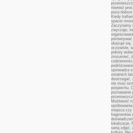
przemieszcza
również pro
poza dobrze
Kiedy trafia
spacer może
Zaczynamy d
zwyczaje, in
organizowani
porównywać 
okazuje się,
oczywiste, w
pokory wobec
zrozumieć, ż
codziennośc
podróżowanie
sprowadza si
ostatnich la
dostrzegać,
nie musi ozn
pośpiechu. 
poznawanie j
przemieszcz
Możliwość r
spróbowania 
miejsca czy
fragmentów m
doświadczen
lokalizacje.
serią zdjęć,
kulturą. Ni