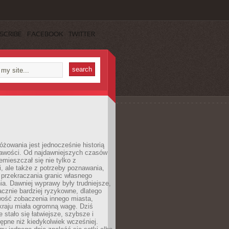
SCRIBE
FACEBOOK
TWITTER
różowania jest jednocześnie historią
ekawości. Od najdawniejszych czasów
emieszczał się nie tylko z
, ale także z potrzeby poznawania,
 przekraczania granic własnego
a. Dawniej wyprawy były trudniejsze,
acznie bardziej ryzykowne, dlatego
ość zobaczenia innego miasta,
kraju miała ogromną wagę. Dziś
 stało się łatwiejsze, szybsze i
tępne niż kiedykolwiek wcześniej.