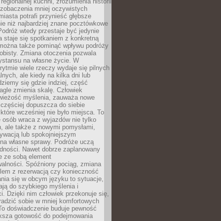
regionalnej kuchni, zrozumienia historii
 zobaczenia mniej oczywistych
iasta potrafi przynieść głębsze
ie niż najbardziej znane pocztówkowe
 Podróż wtedy przestaje być jedynie
 a staje się spotkaniem z konkretną
e można także pominąć wpływu podróży
obisty. Zmiana otoczenia pozwala
ystansu na własne życie. W
ytmie wiele rzeczy wydaje się pilnych
lnych, ale kiedy na kilka dni lub
dziemy się gdzie indziej, część
agle zmienia skalę. Człowiek
wieżość myślenia, zauważa nowe
 częściej dopuszcza do siebie
a które wcześniej nie było miejsca. To
e osób wraca z wyjazdów nie tylko
, ale także z nowymi pomysłami,
ywacją lub spokojniejszym
 na własne sprawy. Podróże uczą
adności. Nawet dobrze zaplanowany
e ze sobą element
walności. Spóźniony pociąg, zmiana
blem z rezerwacją czy konieczność
nia się w obcym języku to sytuacje,
ją do szybkiego myślenia i
i. Dzięki nim człowiek przekonuje się,
oradzić sobie w mniej komfortowych
To doświadczenie buduje pewność
iększa gotowość do podejmowania