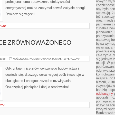
nowych wyzw
profesjonalnemu sprawdzeniu efektywności
codzienności
energetycznej można zoptymalizować zużycie energii.
aby była cen
sprawiają, 
Dowiedz się więcej!
też zauważy
więzi między
partnerem cz
NALNY
zupełnie now
planowanie, 
przeżywanie 
naprawdę fu
ICE ZRÓWNOWAŻONEGO
bywa wymaga
rozwijająca.
powstają wsp
całe życie.
ODKRYJ
się jednym 
 2025
MOŻLIWOŚĆ KOMENTOWANIA
ZOSTAŁA WYŁĄCZONA
TAJEMNICE
relacji. W p
ZRÓWNOWAŻONEGO
podróżowania
BUDOWNICTWA
Odkryj tajemnice zrównoważonego budownictwa i
odgrywa prz
kontrolowani
dowiedz się, dlaczego coraz więcej osób inwestuje w
miejsca, do 
ekologiczne i energooszczędne rozwiązania.
historii, ku
zwyczajów sp
Oszczędzaj pieniądze i dbaj o środowisko!
bardziej od
edukacyjny
p
geografii mo
pomagając ni
uczyć szacun
TWO
którymi spo
Bardzo ważny