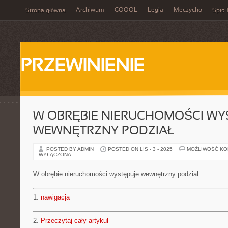
Archiwum
GOOOL
Legia
Meczycho
Strona główna
Spis 
PRZEWINIENIE
W OBRĘBIE NIERUCHOMOŚCI WY
WEWNĘTRZNY PODZIAŁ
POSTED BY ADMIN
POSTED ON LIS - 3 - 2025
MOŻLIWOŚĆ K
WYŁĄCZONA
W obrębie nieruchomości występuje wewnętrzny podział
1.
nawigacja
2.
Przeczytaj cały artykuł