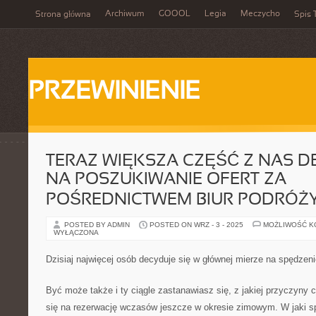
Archiwum
GOOOL
Legia
Meczycho
Strona główna
Spis 
PRZEWINIENIE
TERAZ WIĘKSZA CZĘŚĆ Z NAS D
NA POSZUKIWANIE OFERT ZA
POŚREDNICTWEM BIUR PODRÓŻ
POSTED BY ADMIN
POSTED ON WRZ - 3 - 2025
MOŻLIWOŚĆ 
WYŁĄCZONA
Dzisiaj najwięcej osób decyduje się w głównej mierze na spędze
Być może także i ty ciągle zastanawiasz się, z jakiej przyczyny 
się na rezerwację wczasów jeszcze w okresie zimowym. W jaki spo