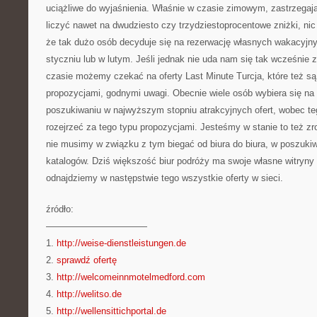
uciążliwe do wyjaśnienia. Właśnie w czasie zimowym, zastrzeg
liczyć nawet na dwudziesto czy trzydziestoprocentowe zniżki, nic
że tak dużo osób decyduje się na rezerwację własnych wakacyjn
styczniu lub w lutym. Jeśli jednak nie uda nam się tak wcześni
czasie możemy czekać na oferty Last Minute Turcja, które też s
propozycjami, godnymi uwagi. Obecnie wiele osób wybiera się na 
poszukiwaniu w najwyższym stopniu atrakcyjnych ofert, wobec te
rozejrzeć za tego typu propozycjami. Jesteśmy w stanie to też zr
nie musimy w związku z tym biegać od biura do biura, w poszuki
katalogów. Dziś większość biur podróży ma swoje własne witryny
odnajdziemy w następstwie tego wszystkie oferty w sieci.
źródło:
———————————
1.
http://weise-dienstleistungen.de
2.
sprawdź ofertę
3.
http://welcomeinnmotelmedford.com
4.
http://welitso.de
5.
http://wellensittichportal.de