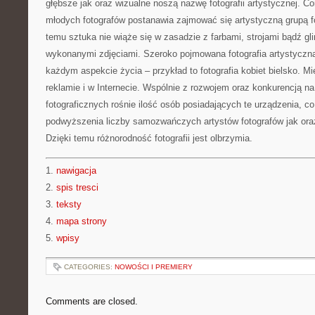
głębsze jak oraz wizualne noszą nazwę fotografii artystycznej. Co
młodych fotografów postanawia zajmować się artystyczną grupą foto
temu sztuka nie wiąże się w zasadzie z farbami, strojami bądź gli
wykonanymi zdjęciami. Szeroko pojmowana fotografia artystyczna
każdym aspekcie życia – przykład to fotografia kobiet bielsko. 
reklamie i w Internecie. Wspólnie z rozwojem oraz konkurencją n
fotograficznych rośnie ilość osób posiadających te urządzenia, co
podwyższenia liczby samozwańczych artystów fotografów jak oraz
Dzięki temu różnorodność fotografii jest olbrzymia.
1.
nawigacja
2.
spis tresci
3.
teksty
4.
mapa strony
5.
wpisy
CATEGORIES:
NOWOŚCI I PREMIERY
Comments are closed.