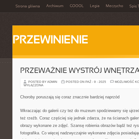
Archiwum
GOOOL
Legia
Meczycho
Strona główna
Spis 
PRZEWINIENIE
PRZEWAŻNIE WYSTRÓJ WNĘTRZ
POSTED BY ADMIN
POSTED ON PAŹ - 9 - 2025
MOŻLIWOŚĆ K
WYŁĄCZONA
Choroby poruszają się coraz znacznie bardziej naprzód
Wkraczając do galerii czy też do muzeum spodziewamy się ujrze
też rzeźb. Coraz częściej się jednak zdarza, że na ścianach galeri
obrazy wykonane ze zdjęć. Szansę robienia obrazów bądź też ry
fotografika. Co więcej nadzwyczajnie wykonane zdjęcia posiadają