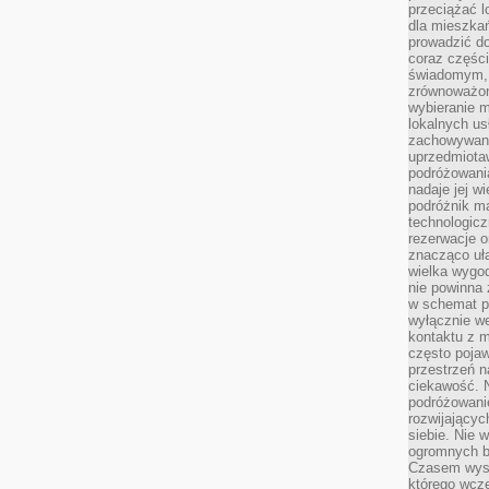
przeciążać l
dla mieszkań
prowadzić do
coraz części
świadomym, m
zrównoważon
wybieranie m
lokalnych us
zachowywanie
uprzedmiotaw
podróżowania
nadaje jej 
podróżnik m
technologicz
rezerwacje o
znacząco uła
wielka wygod
nie powinna
w schemat p
wyłącznie we
kontaktu z 
często pojaw
przestrzeń n
ciekawość. 
podróżowanie
rozwijający
siebie. Nie 
ogromnych b
Czasem wyst
którego wcze