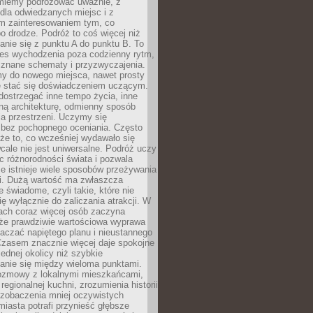
miemy podróżować uważnie, z
dla odwiedzanych miejsc i z
m zainteresowaniem tym, co
 drodze. Podróż to coś więcej niż
nie się z punktu A do punktu B. To
ces wychodzenia poza codzienny rytm,
 znane schematy i przyzwyczajenia.
my do nowego miejsca, nawet prosty
 stać się doświadczeniem uczącym.
ostrzegać inne tempo życia, inne
ną architekturę, odmienny sposób
a przestrzeni. Uczymy się
bez pochopnego oceniania. Często
 że to, co wcześniej wydawało się
cale nie jest uniwersalne. Podróż uczy
 różnorodności świata i pozwala
e istnieje wiele sposobów przeżywania
i. Dużą wartość ma zwłaszcza
 świadome, czyli takie, które nie
ę wyłącznie do zaliczania atrakcji. W
tach coraz więcej osób zaczyna
 że prawdziwie wartościowa wyprawa
aczać napiętego planu i nieustannego
Czasem znacznie więcej daje spokojne
ednej okolicy niż szybkie
anie się między wieloma punktami.
ozmowy z lokalnymi mieszkańcami,
regionalnej kuchni, zrozumienia historii
 zobaczenia mniej oczywistych
iasta potrafi przynieść głębsze