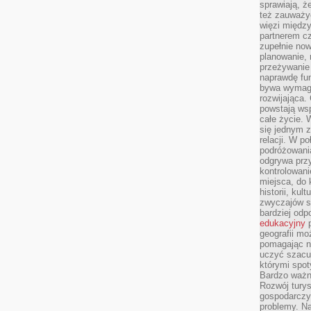
sprawiają, 
też zauważy
więzi między
partnerem cz
zupełnie now
planowanie, 
przeżywanie 
naprawdę fu
bywa wymaga
rozwijająca.
powstają wsp
całe życie.
się jednym 
relacji. W p
podróżowania
odgrywa prz
kontrolowani
miejsca, do 
historii, ku
zwyczajów sp
bardziej od
edukacyjny
p
geografii mo
pomagając ni
uczyć szacun
którymi spo
Bardzo ważny
Rozwój turys
gospodarczyc
problemy. N