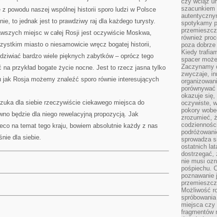
czy wciąż u
szacunkiem 
z powodu naszej wspólnej historii sporo ludzi w Polsce
autentyczny
e, to jednak jest to prawdziwy raj dla każdego turysty.
spotykamy po
przemieszcza
szych miejsc w całej Rosji jest oczywiście Moskwa,
również pro
zystkim miasto o niesamowicie wręcz bogatej historii,
poza dobrze
Kiedy trafia
dziwiać bardzo wiele pięknych zabytków – oprócz tego
spacer może
Zaczynamy d
na przykład bogate życie nocne. Jest to rzecz jasna tylko
zwyczaje, in
u jak Rosja możemy znaleźć sporo równie interesujących
organizowani
porównywać 
okazuje się,
 szuka dla siebie rzeczywiście ciekawego miejsca do
oczywiste, w
pokory wobec
wno będzie dla niego rewelacyjną propozycją. Jak
zrozumieć, ż
codziennośc
nieco na temat tego kraju, bowiem absolutnie każdy z nas
podróżowanie
nie dla siebie.
sprowadza si
ostatnich la
dostrzegać,
nie musi ozn
pośpiechu. 
poznawanie j
przemieszcz
Możliwość r
spróbowania 
miejsca czy
fragmentów m