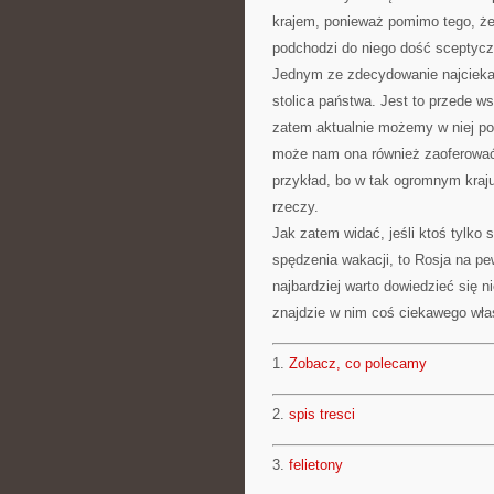
krajem, ponieważ pomimo tego, że 
podchodzi do niego dość sceptyczni
Jednym ze zdecydowanie najciekaw
stolica państwa. Jest to przede ws
zatem aktualnie możemy w niej po
może nam ona również zaoferować 
przykład, bo w tak ogromnym kraj
rzeczy.
Jak zatem widać, jeśli ktoś tylko
spędzenia wakacji, to Rosja na pe
najbardziej warto dowiedzieć się 
znajdzie w nim coś ciekawego właś
1.
Zobacz, co polecamy
2.
spis tresci
3.
felietony