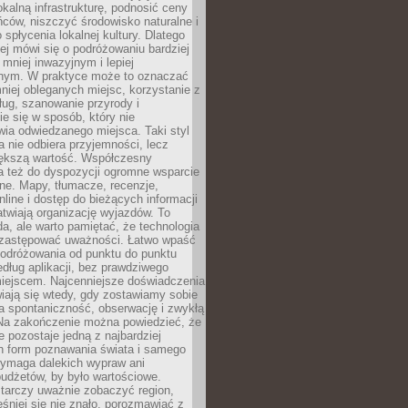
okalną infrastrukturę, podnosić ceny
ców, niszczyć środowisko naturalne i
 spłycenia lokalnej kultury. Dlatego
ej mówi się o podróżowaniu bardziej
niej inwazyjnym i lepiej
ym. W praktyce może to oznaczać
niej obleganych miejsc, korzystanie z
ług, szanowanie przyrody i
 się w sposób, który nie
ia odwiedzanego miejsca. Taki styl
 nie odbiera przyjemności, lecz
większą wartość. Współczesny
a też do dyspozycji ogromne wsparcie
ne. Mapy, tłumacze, recenzje,
nline i dostęp do bieżących informacji
twiają organizację wyjazdów. To
a, ale warto pamiętać, że technologia
 zastępować uważności. Łatwo wpaść
odróżowania od punktu do punktu
dług aplikacji, bez prawdziwego
miejscem. Najcenniejsze doświadczenia
iają się wtedy, gdy zostawiamy sobie
a spontaniczność, obserwację i zwykłą
Na zakończenie można powiedzieć, że
 pozostaje jedną z najbardziej
ch form poznawania świata i samego
wymaga dalekich wypraw ani
udżetów, by było wartościowe.
arczy uważnie zobaczyć region,
śniej się nie znało, porozmawiać z