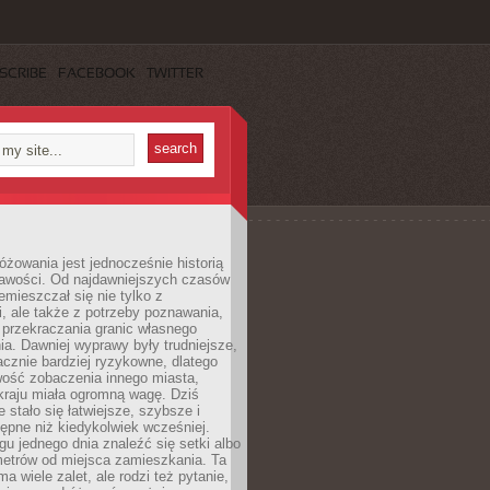
SCRIBE
FACEBOOK
TWITTER
różowania jest jednocześnie historią
ekawości. Od najdawniejszych czasów
emieszczał się nie tylko z
, ale także z potrzeby poznawania,
 przekraczania granic własnego
a. Dawniej wyprawy były trudniejsze,
acznie bardziej ryzykowne, dlatego
ość zobaczenia innego miasta,
kraju miała ogromną wagę. Dziś
 stało się łatwiejsze, szybsze i
tępne niż kiedykolwiek wcześniej.
u jednego dnia znaleźć się setki albo
metrów od miejsca zamieszkania. Ta
a wiele zalet, ale rodzi też pytanie,