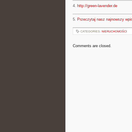
4.
http://green-lavender.de
5.
Przeczytaj nasz najnowszy wpi
CATEGORIES:
NIERUCHOMOŚCI
Comments are closed.