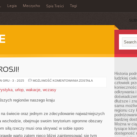
L
Legia
Meczycho
Tagi
Spis Treści
SUB
E
OSJI!
Historia pod
ludzkiej ci
ODKRYJ
 GRU - 3 - 2025
MOŻLIWOŚĆ KOMENTOWANIA
ZOSTAŁA
człowiek prz
PIĘKNO
konieczności
ROSJI!
rystyka
,
urlop
,
wakacje
,
wczasy
odkrywania i
doświadczeni
alszych regionów naszego kraju
dłuższe i zn
sama możliw
regionu czy 
 na świecie oraz jednym ze zdecydowanie najważniejszych
podróżowanie
bardziej dos
na wschodzie, obejmuje swoim terytorium ogromne obszary
Można w ciąg
em siłą rzeczy musi ona skrywać w sobie sporo
tysiące kilo
dostępność m
rawdę warto zatem nieco bliżej zainteresować się tym