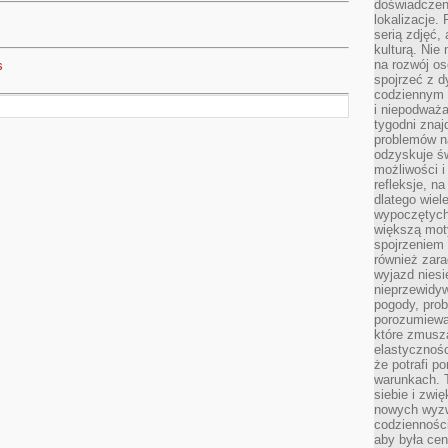
doświadczen
lokalizacje.
serią zdjęć,
kulturą. Ni
na rozwój os
s
spojrzeć z d
codziennym r
i niepodważa
tygodni znaj
problemów n
odzyskuje ś
możliwości i
refleksje, n
dlatego wiel
wypoczętych
większą mot
spojrzeniem
również zar
wyjazd niesi
nieprzewidy
pogody, pro
porozumiewa
które zmusza
elastycznośc
że potrafi p
warunkach. 
siebie i zw
nowych wyzw
codzienności
aby była cen