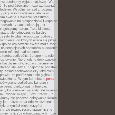
że wspominamy wyjazd najdłużej. Warto
ć, że podróżowanie może wzmacniać
ludzkie. Wspólny wyjazd z rodziną,
y przyjaciółmi odsłania relacje w
ym świetle. Dzielenie przestrzeni,
reagowanie na niespodzianki i wspólne
nowych sytuacji pokazują, jak
nkcjonujemy razem. Taka bliskość
jąca, ale jednocześnie bardzo
 Często to właśnie podczas podróży
omnienia, do których wraca się przez
 Wspólne odkrywanie świata może stać
z najcenniejszych sposobów budowania
ołowie refleksji nad sensem
 trzeba podkreślić, że ogromną rolę
ygotowanie. Nie chodzi o drobiazgowe
e każdej minuty, lecz o zrozumienie
którego się jedzie. Znajomość podstaw
ltury, zasad zachowania czy lokalnych
rawia, że podróż staje się głębsza i
powiedzialna. W tym kontekście
portal
oświęcony podróżom, kulturze i
że pełnić bardzo ważną funkcję,
e tylko planować wyjazdy, ale również
ku wobec miejsc, ludzi i tradycji, z
tykamy się podczas odkrywania świata.
 jest także temat odpowiedzialności.
tyki przyniósł wiele korzyści
h, ale równocześnie ujawnił liczne
admierna liczba odwiedzających może