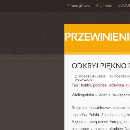
Archiwum
GOOO
Strona główna
PRZEWINIENI
ODKRYJ PIĘKNO R
POSTED BY ADMIN
POSTED ON
WYŁĄCZONA
Tagi:
hobby
,
podróże
,
rozrywka
,
tu
Wielkopolska – jeden z najwspani
Rosja jest największym państwem
sąsiadów Polski. Znajdująca się 
Azji oraz sporą część Europy, zat
niesamowitych wręcz skarbów. Nap