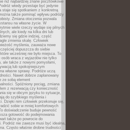
ie niż najbardziej znane pocztówkowe
 Podróż wtedy przestaje być jedynie
 a staje się spotkaniem z konkretną
e można także pominąć wpływu podróży
obisty. Zmiana otoczenia pozwala
ystansu na własne życie. W
ytmie wiele rzeczy wydaje się pilnych
lnych, ale kiedy na kilka dni lub
dziemy się gdzie indziej, część
agle zmienia skalę. Człowiek
wieżość myślenia, zauważa nowe
 częściej dopuszcza do siebie
a które wcześniej nie było miejsca. To
e osób wraca z wyjazdów nie tylko
, ale także z nowymi pomysłami,
ywacją lub spokojniejszym
 na własne sprawy. Podróże uczą
adności. Nawet dobrze zaplanowany
e ze sobą element
walności. Spóźniony pociąg, zmiana
blem z rezerwacją czy konieczność
nia się w obcym języku to sytuacje,
ją do szybkiego myślenia i
i. Dzięki nim człowiek przekonuje się,
oradzić sobie w mniej komfortowych
To doświadczenie buduje pewność
iększa gotowość do podejmowania
ań także po powrocie do
. Podróż nie zawsze musi być idealna,
na. Często właśnie drobne trudności