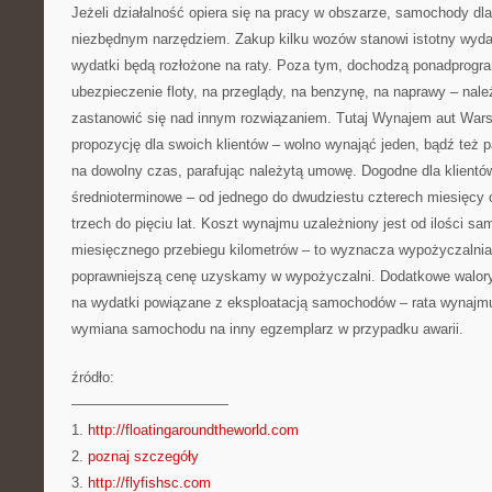
Jeżeli działalność opiera się na pracy w obszarze, samochody dl
niezbędnym narzędziem. Zakup kilku wozów stanowi istotny wydate
wydatki będą rozłożone na raty. Poza tym, dochodzą ponadprogr
ubezpieczenie floty, na przeglądy, na benzynę, na naprawy – nal
zastanowić się nad innym rozwiązaniem. Tutaj Wynajem aut Wa
propozycję dla swoich klientów – wolno wynająć jeden, bądź te
na dowolny czas, parafując należytą umowę. Dogodne dla klient
średnioterminowe – od jednego do dwudziestu czterech miesięcy 
trzech do pięciu lat. Koszt wynajmu uzależniony jest od ilości 
miesięcznego przebiegu kilometrów – to wyznacza wypożyczalnia
poprawniejszą cenę uzyskamy w wypożyczalni. Dodatkowe walory,
na wydatki powiązane z eksploatacją samochodów – rata wynajmu
wymiana samochodu na inny egzemplarz w przypadku awarii.
źródło:
———————————
1.
http://floatingaroundtheworld.com
2.
poznaj szczegóły
3.
http://flyfishsc.com