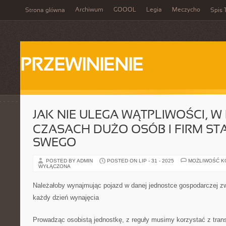
Archiwum
GOOOL
Legia
Meczycho
Strona główna
Spis 
PRZEWINIENIE
JAK NIE ULEGA WĄTPLIWOŚCI, W
CZASACH DUŻO OSÓB I FIRM ST
SWEGO
POSTED BY ADMIN
POSTED ON LIP - 31 - 2025
MOŻLIWOŚĆ 
WYŁĄCZONA
Należałoby wynajmując pojazd w danej jednostce gospodarczej z
każdy dzień wynajęcia
Prowadząc osobistą jednostkę, z reguły musimy korzystać z tra