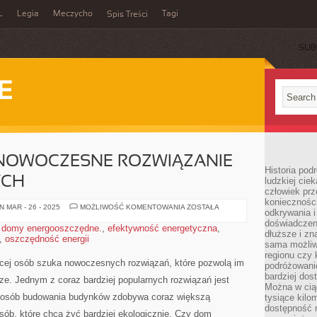
L
Legia
Meczycho
Tagi
Spis Treści
SUB
E
NOWOCZESNE ROZWIĄZANIE
Historia pod
YCH
ludzkiej ci
człowiek prz
konieczności
DOM
 MAR - 26 - 2025
MOŻLIWOŚĆ KOMENTOWANIA
ZOSTAŁA
odkrywania i
PASYWNY:
NOWOCZESNE
doświadczeni
,
domy energooszczędne.
,
efektywność energetyczna
,
ROZWIĄZANIE
dłuższe i zn
,
oszczędność energii
DLA
sama możliw
OSZCZĘDNYCH
regionu czy 
ięcej osób szuka nowoczesnych rozwiązań,⁤ które ⁣pozwolą im
podróżowanie
bardziej dos
ze. Jednym ⁢z coraz bardziej popularnych rozwiązań jest
Można w ciąg
posób budowania ⁢budynków zdobywa coraz ​większą
tysiące kilo
dostępność m
ób, które chcą żyć bardziej ​ekologicznie. Czy dom​