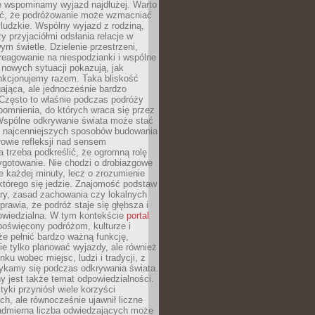
że wspominamy wyjazd najdłużej. Warto
ć, że podróżowanie może wzmacniać
ludzkie. Wspólny wyjazd z rodziną,
y przyjaciółmi odsłania relacje w
ym świetle. Dzielenie przestrzeni,
reagowanie na niespodzianki i wspólne
nowych sytuacji pokazują, jak
nkcjonujemy razem. Taka bliskość
jąca, ale jednocześnie bardzo
 Często to właśnie podczas podróży
omnienia, do których wraca się przez
 Wspólne odkrywanie świata może stać
z najcenniejszych sposobów budowania
ołowie refleksji nad sensem
 trzeba podkreślić, że ogromną rolę
ygotowanie. Nie chodzi o drobiazgowe
e każdej minuty, lecz o zrozumienie
którego się jedzie. Znajomość podstaw
ltury, zasad zachowania czy lokalnych
rawia, że podróż staje się głębsza i
powiedzialna. W tym kontekście
portal
oświęcony podróżom, kulturze i
że pełnić bardzo ważną funkcję,
e tylko planować wyjazdy, ale również
ku wobec miejsc, ludzi i tradycji, z
tykamy się podczas odkrywania świata.
 jest także temat odpowiedzialności.
tyki przyniósł wiele korzyści
h, ale równocześnie ujawnił liczne
admierna liczba odwiedzających może