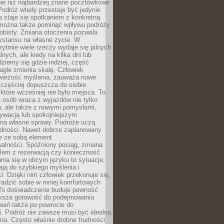
ie niż najbardziej znane pocztówkowe
 Podróż wtedy przestaje być jedynie
 a staje się spotkaniem z konkretną
e można także pominąć wpływu podróży
obisty. Zmiana otoczenia pozwala
ystansu na własne życie. W
ytmie wiele rzeczy wydaje się pilnych
lnych, ale kiedy na kilka dni lub
dziemy się gdzie indziej, część
agle zmienia skalę. Człowiek
wieżość myślenia, zauważa nowe
 częściej dopuszcza do siebie
a które wcześniej nie było miejsca. To
e osób wraca z wyjazdów nie tylko
, ale także z nowymi pomysłami,
ywacją lub spokojniejszym
 na własne sprawy. Podróże uczą
adności. Nawet dobrze zaplanowany
e ze sobą element
walności. Spóźniony pociąg, zmiana
blem z rezerwacją czy konieczność
nia się w obcym języku to sytuacje,
ją do szybkiego myślenia i
i. Dzięki nim człowiek przekonuje się,
oradzić sobie w mniej komfortowych
To doświadczenie buduje pewność
iększa gotowość do podejmowania
ań także po powrocie do
. Podróż nie zawsze musi być idealna,
na. Często właśnie drobne trudności