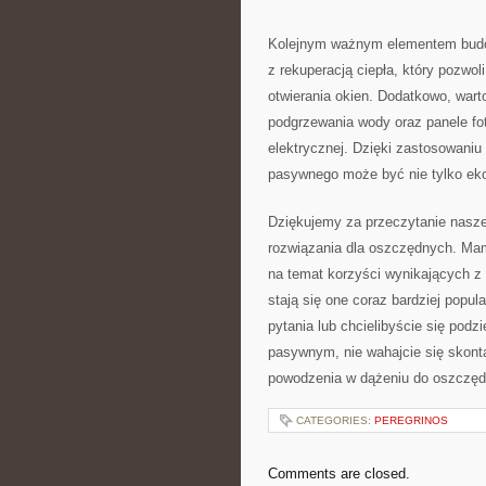
Kolejnym ważnym ⁤elementem budo
z rekuperacją ciepła, ⁣który pozwo
otwierania okien. Dodatkowo,⁤ war
podgrzewania wody oraz panele foto
elektrycznej. Dzięki zastosowan
pasywnego może być nie tylko eko
Dziękujemy za przeczytanie nasz
rozwiązania dla oszczędnych. Mam 
⁢na temat ⁢korzyści wynikających⁣ 
stają się one⁤ coraz bardziej popul
pytania lub ‍chcielibyście się pod
pasywnym,⁤ nie wahajcie się skont
powodzenia w dążeniu ‍do oszczędn
CATEGORIES:
PEREGRINOS
Comments are closed.