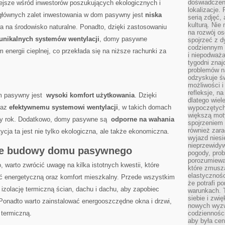
doświadczen
jsze⁣ wśród inwestorów poszukujących ⁣ekologicznych i
lokalizacje.
głównych zalet⁢ inwestowania w dom ⁢pasywny jest
niska
serią zdjęć,
kulturą. Ni
a na środowisko⁤ naturalne. Ponadto,​ dzięki zastosowaniu
na rozwój os
unikalnych systemów ‌wentylacji
, domy pasywne
spojrzeć z d
codziennym r
 energii cieplnej, ‌co⁤ przekłada‍ się na niższe ‍rachunki ‌za
i niepodważa
tygodni znaj
problemów n
odzyskuje ś
możliwości i
refleksje, n
m pasywny‍ jest ‌
wysoki komfort użytkowania
.⁢ Dzięki
dlatego wiel
raz
efektywnemu systemowi wentylacji
, ​w takich domach
wypoczętych
większą mot
ły⁤ rok. Dodatkowo,⁢ domy pasywne ​są ​
odporne na ⁢wahania
spojrzeniem
również zar
tycja ta jest⁤ nie tylko⁣ ekologiczna,⁢ ale⁢ także ekonomiczna.
wyjazd niesi
nieprzewidy
ce budowy domu⁢ pasywnego
pogody, pro
porozumiewa
warto zwrócić uwagę na kilka istotnych kwestii, które
które zmusza
elastycznośc
ć energetyczną⁢ oraz ⁢komfort mieszkalny.‍ Przede‌ wszystkim
że potrafi p
 izolację termiczną ścian, dachu i ⁤dachu, aby zapobiec
warunkach. 
siebie i zw
Ponadto ‌warto zainstalować ​energooszczędne okna i drzwi,
nowych wyzw
 termiczną.
codzienności
aby była cen