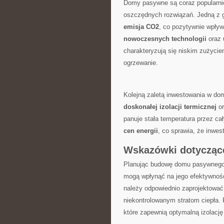
Domy pasywne są coraz popularnie
⁣oszczędnych rozwiązań. Jedną z​ 
emisja CO2
, co ‍pozytywnie wpływ
nowoczesnych technologii
oraz
charakteryzują się⁢ niskim ‍zużyciem⁢
ogrzewanie.
Kolejną zaletą⁢ inwestowania w ⁤do
doskonałej⁢ izolacji termicznej
o
panuje stała temperatura ⁣przez ca
cen energii
, co ‍sprawia, ⁤że inwes
Wskazówki‌ dotyczą
Planując budowę domu pasywnego, ⁣
mogą ‍wpłynąć na ⁣jego⁣ efektywnoś
należy ‌odpowiednio zaprojektować⁤
niekontrolowanym stratom ciepła. 
które ⁣zapewnią optymalną izolację