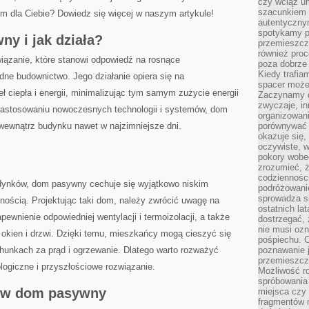
czy wciąż u
szacunkiem 
 dla ‌Ciebie? ‍Dowiedz się⁢ więcej ​w naszym artykule!
autentyczny
spotykamy po
y ⁤i jak działa?
przemieszcza
również pro
iązanie, które stanowi‍ odpowiedź na rosnące
poza dobrze
Kiedy trafia
e budownictwo.⁤ Jego⁤ działanie opiera‌ się na
spacer może
⁢ciepła i energii,⁤ minimalizując​ tym samym‍ zużycie energii‍
Zaczynamy d
zwyczaje, in
i zastosowaniu⁤ nowoczesnych technologii i systemów, dom
organizowani
o wewnątrz budynku nawet w najzimniejsze dni.
porównywać 
okazuje się,
oczywiste, w
pokory wobec
zrozumieć, ż
codziennośc
udynków, dom pasywny cechuje się wyjątkowo niskim
podróżowanie
sprowadza si
yjnością. Projektując taki dom, ‌należy zwrócić uwagę na
ostatnich la
nienie odpowiedniej⁢ wentylacji​ i termoizolacji, a także​
dostrzegać,
nie musi ozn
en i drzwi.‌ Dzięki⁢ temu, ‍mieszkańcy mogą cieszyć⁢ się​
pośpiechu. 
hunkach ‍za prąd i ‍ogrzewanie.‌ Dlatego warto ‌rozważyć
poznawanie j
przemieszcz
ogiczne i​ przyszłościowe rozwiązanie.
Możliwość r
spróbowania 
a w dom ​pasywny
miejsca czy
fragmentów m