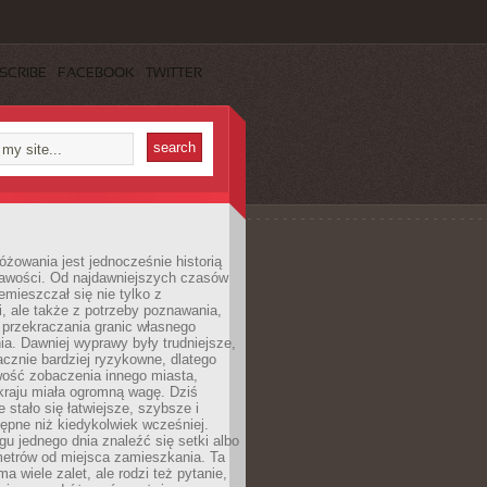
SCRIBE
FACEBOOK
TWITTER
różowania jest jednocześnie historią
ekawości. Od najdawniejszych czasów
emieszczał się nie tylko z
, ale także z potrzeby poznawania,
 przekraczania granic własnego
a. Dawniej wyprawy były trudniejsze,
acznie bardziej ryzykowne, dlatego
ość zobaczenia innego miasta,
kraju miała ogromną wagę. Dziś
 stało się łatwiejsze, szybsze i
tępne niż kiedykolwiek wcześniej.
u jednego dnia znaleźć się setki albo
metrów od miejsca zamieszkania. Ta
a wiele zalet, ale rodzi też pytanie,