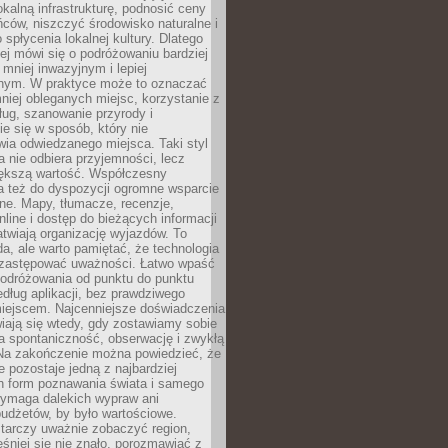
okalną infrastrukturę, podnosić ceny
ców, niszczyć środowisko naturalne i
 spłycenia lokalnej kultury. Dlatego
ej mówi się o podróżowaniu bardziej
niej inwazyjnym i lepiej
ym. W praktyce może to oznaczać
niej obleganych miejsc, korzystanie z
ług, szanowanie przyrody i
 się w sposób, który nie
ia odwiedzanego miejsca. Taki styl
 nie odbiera przyjemności, lecz
większą wartość. Współczesny
a też do dyspozycji ogromne wsparcie
ne. Mapy, tłumacze, recenzje,
nline i dostęp do bieżących informacji
twiają organizację wyjazdów. To
a, ale warto pamiętać, że technologia
 zastępować uważności. Łatwo wpaść
odróżowania od punktu do punktu
dług aplikacji, bez prawdziwego
miejscem. Najcenniejsze doświadczenia
iają się wtedy, gdy zostawiamy sobie
a spontaniczność, obserwację i zwykłą
Na zakończenie można powiedzieć, że
 pozostaje jedną z najbardziej
ch form poznawania świata i samego
wymaga dalekich wypraw ani
udżetów, by było wartościowe.
arczy uważnie zobaczyć region,
śniej się nie znało, porozmawiać z