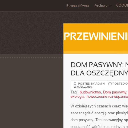
Archiwum
GOOO
Strona główna
PRZEWINIENI
DOM PASYWNY: 
DLA OSZCZĘDN
POSTED BY ADMIN
POSTED ON
WYŁĄCZONA
Tagi:
budownictwo
,
Dom pasywny
ekologia
,
nowoczesne rozwiązania
W‍ dzisiejszych⁤ czasach ⁣coraz w
zaoszczędzić energię oraz pieniąd
dom pasywny. Ten ⁢innowacyjny s
popularność ⁤wśród oszczędnych os