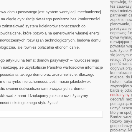
sprawiają, 
też zauważy
więzi między
wy domu pasywnego jest system wentylacji⁣ mechanicznej
partnerem cz
li na ciągłą cyrkulację‍ świeżego powietrza bez konieczności
zupełnie now
planowanie, 
to zainstalować system kolektorów słonecznych do
przeżywanie 
naprawdę fu
woltaiczne,⁤ które pozwolą ⁢na generowanie własnej energii
bywa wymaga
iu nowoczesnych rozwiązań technologicznych, budowa domu
rozwijająca.
powstają wsp
logiczna, ale również opłacalna ekonomicznie.
całe życie.
się jednym 
relacji. W p
ego artykułu na ​temat domów pasywnych – nowoczesnego
podróżowania
nadzieję, ‌że‌ uzyskaliście Państwo ⁣wartościowe ‌informacje
odgrywa prz
kontrolowani
z posiadania takiego domu oraz zrozumieliście, dlaczego
miejsca, do 
arne ​na rynku nieruchomości. Jeśli‍ macie jakiekolwiek
historii, ku
zwyczajów sp
zielić swoimi doświadczeniami⁢ związanych ​z domem⁤
bardziej od
edukacyjny
p
aktować z nami. ⁢Dziękujemy jeszcze raz i życzymy⁤
geografii mo
ości i⁢ ekologicznego stylu życia!
pomagając ni
uczyć szacun
którymi spo
Bardzo ważny
Rozwój turys
gospodarczyc
problemy. N