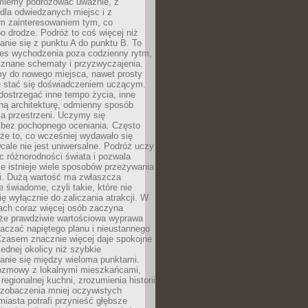
miemy podróżować uważnie, z
dla odwiedzanych miejsc i z
m zainteresowaniem tym, co
 drodze. Podróż to coś więcej niż
nie się z punktu A do punktu B. To
ces wychodzenia poza codzienny rytm,
 znane schematy i przyzwyczajenia.
my do nowego miejsca, nawet prosty
 stać się doświadczeniem uczącym.
ostrzegać inne tempo życia, inne
ną architekturę, odmienny sposób
a przestrzeni. Uczymy się
bez pochopnego oceniania. Często
 że to, co wcześniej wydawało się
cale nie jest uniwersalne. Podróż uczy
 różnorodności świata i pozwala
e istnieje wiele sposobów przeżywania
i. Dużą wartość ma zwłaszcza
 świadome, czyli takie, które nie
ę wyłącznie do zaliczania atrakcji. W
tach coraz więcej osób zaczyna
 że prawdziwie wartościowa wyprawa
aczać napiętego planu i nieustannego
Czasem znacznie więcej daje spokojne
ednej okolicy niż szybkie
anie się między wieloma punktami.
ozmowy z lokalnymi mieszkańcami,
regionalnej kuchni, zrozumienia historii
 zobaczenia mniej oczywistych
iasta potrafi przynieść głębsze