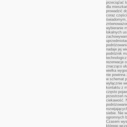
przeciążać l
dla mieszkań
prowadzić do
coraz części
świadomym, m
zrównoważon
wybieranie m
lokalnych us
zachowywanie
uprzedmiotaw
podróżowania
nadaje jej 
podróżnik m
technologicz
rezerwacje o
znacząco uła
wielka wygod
nie powinna
w schemat p
wyłącznie we
kontaktu z 
często pojaw
przestrzeń n
ciekawość. 
podróżowanie
rozwijający
siebie. Nie 
ogromnych b
Czasem wyst
którego wcze