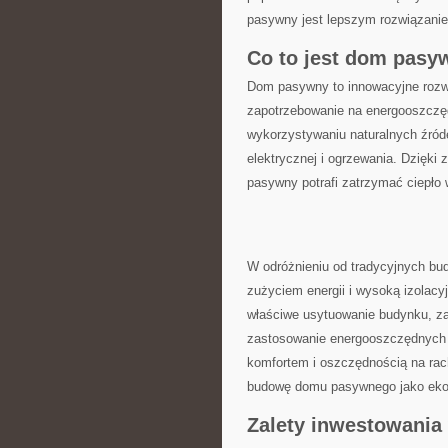
pasywny jest lepszym​ rozwiązaniem
Co to jest dom pasywn
Dom pasywny⁢ to​ innowacyjne rozw
zapotrzebowanie na​ energooszczędn
wykorzystywaniu naturalnych źródeł 
elektrycznej i‌ ogrzewania.‌ Dzięk
⁢pasywny‍ potrafi zatrzymać ‌ciepł
W ⁢odróżnieniu od tradycyjnych b
zużyciem energii i ​wysoką‌ izolac
właściwe usytuowanie budynku, zapew
zastosowanie energooszczędnych oki
komfortem i‌ oszczędnością⁣ na rac
budowę‍ domu pasywnego jako ‍ekol
Zalety​ inwestowani