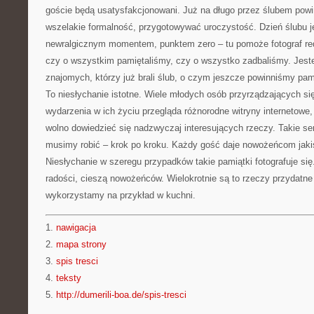
goście będą usatysfakcjonowani. Już na długo przez ślubem pow
wszelakie formalność, przygotowywać uroczystość. Dzień ślubu 
newralgicznym momentem, punktem zero – tu pomoże fotograf red
czy o wszystkim pamiętaliśmy, czy o wszystko zadbaliśmy. Jest
znajomych, którzy już brali ślub, o czym jeszcze powinniśmy pam
To niesłychanie istotne. Wiele młodych osób przyrządzających się
wydarzenia w ich życiu przegląda różnorodne witryny internetowe, 
wolno dowiedzieć się nadzwyczaj interesujących rzeczy. Takie s
musimy robić – krok po kroku. Każdy gość daje nowożeńcom jaki
Niesłychanie w szeregu przypadków takie pamiątki fotografuje si
radości, cieszą nowożeńców. Wielokrotnie są to rzeczy przydatne
wykorzystamy na przykład w kuchni.
1.
nawigacja
2.
mapa strony
3.
spis tresci
4.
teksty
5.
http://dumerili-boa.de/spis-tresci