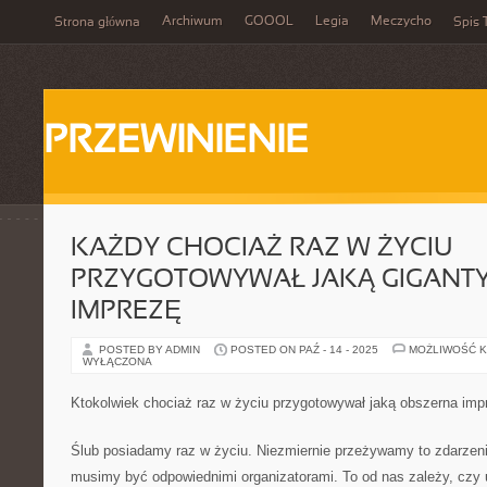
Archiwum
GOOOL
Legia
Meczycho
Strona główna
Spis 
PRZEWINIENIE
KAŻDY CHOCIAŻ RAZ W ŻYCIU
PRZYGOTOWYWAŁ JAKĄ GIGANT
IMPREZĘ
POSTED BY ADMIN
POSTED ON PAŹ - 14 - 2025
MOŻLIWOŚĆ 
WYŁĄCZONA
Ktokolwiek chociaż raz w życiu przygotowywał jaką obszerna imp
Ślub posiadamy raz w życiu. Niezmiernie przeżywamy to zdarzenie
musimy być odpowiednimi organizatorami. To od nas zależy, czy 