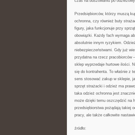
czas na buszowaniu po odzieżowy
Przedsiębiorców, którzy muszą kup
ochronna, czy również buty straża
figury, jaka funkcjonuje przy sprz
obowiązki. Każdy fach wymaga abs
absolutnie innym ryzykiem. Odzie
niebezpieczeństwami. Gdy już wiem
przydatna na rzecz pracobiorców 
sklep wyprzedaje hurtowe ilości. N
się do kontrahenta. To właśnie z t
sens stosować zakup w sklepie, j
sprzęt strażacki i odzież ma praw
taka odzież ochronna jest znacznie
może dzięki temu oszczędzić na h
przedsiębiorstwa pożądają takiej 
pracy, ale także całkowite nastaw
źródło: