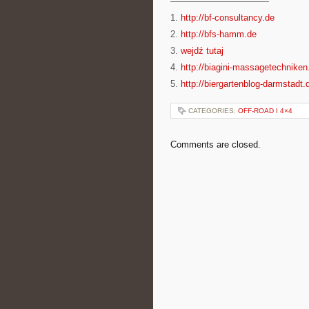
———————————
1.
http://bf-consultancy.de
2.
http://bfs-hamm.de
3.
wejdź tutaj
4.
http://biagini-massagetechniken
5.
http://biergartenblog-darmstadt.
CATEGORIES:
OFF-ROAD I 4×4
Comments are closed.