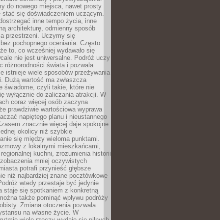
my do nowego miejsca, nawet prosty
 stać się doświadczeniem uczącym.
ostrzegać inne tempo życia, inne
ną architekturę, odmienny sposób
a przestrzeni. Uczymy się
bez pochopnego oceniania. Często
 że to, co wcześniej wydawało się
cale nie jest uniwersalne. Podróż uczy
 różnorodności świata i pozwala
e istnieje wiele sposobów przeżywania
i. Dużą wartość ma zwłaszcza
 świadome, czyli takie, które nie
ę wyłącznie do zaliczania atrakcji. W
tach coraz więcej osób zaczyna
 że prawdziwie wartościowa wyprawa
aczać napiętego planu i nieustannego
Czasem znacznie więcej daje spokojne
ednej okolicy niż szybkie
anie się między wieloma punktami.
ozmowy z lokalnymi mieszkańcami,
regionalnej kuchni, zrozumienia historii
 zobaczenia mniej oczywistych
iasta potrafi przynieść głębsze
ie niż najbardziej znane pocztówkowe
 Podróż wtedy przestaje być jedynie
 a staje się spotkaniem z konkretną
e można także pominąć wpływu podróży
obisty. Zmiana otoczenia pozwala
ystansu na własne życie. W
ytmie wiele rzeczy wydaje się pilnych