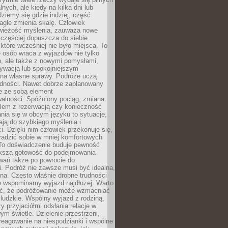
lnych, ale kiedy na kilka dni lub
dziemy się gdzie indziej, część
agle zmienia skalę. Człowiek
wieżość myślenia, zauważa nowe
 częściej dopuszcza do siebie
a które wcześniej nie było miejsca. To
e osób wraca z wyjazdów nie tylko
, ale także z nowymi pomysłami,
ywacją lub spokojniejszym
 na własne sprawy. Podróże uczą
adności. Nawet dobrze zaplanowany
e ze sobą element
walności. Spóźniony pociąg, zmiana
blem z rezerwacją czy konieczność
nia się w obcym języku to sytuacje,
ją do szybkiego myślenia i
i. Dzięki nim człowiek przekonuje się,
oradzić sobie w mniej komfortowych
To doświadczenie buduje pewność
iększa gotowość do podejmowania
ań także po powrocie do
. Podróż nie zawsze musi być idealna,
na. Często właśnie drobne trudności
że wspominamy wyjazd najdłużej. Warto
ć, że podróżowanie może wzmacniać
ludzkie. Wspólny wyjazd z rodziną,
y przyjaciółmi odsłania relacje w
ym świetle. Dzielenie przestrzeni,
reagowanie na niespodzianki i wspólne