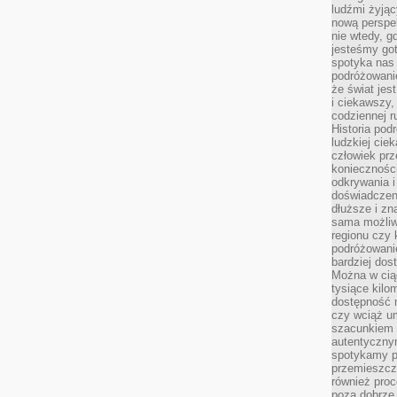
ludźmi żyjąc
nową perspe
nie wtedy, g
jesteśmy go
spotyka nas 
podróżowanie
że świat jes
i ciekawszy,
codziennej r
Historia pod
ludzkiej ci
człowiek prz
konieczności
odkrywania i
doświadczeni
dłuższe i zn
sama możliw
regionu czy 
podróżowanie
bardziej dos
Można w ciąg
tysiące kilo
dostępność m
czy wciąż u
szacunkiem 
autentyczny
spotykamy po
przemieszcza
również pro
poza dobrze