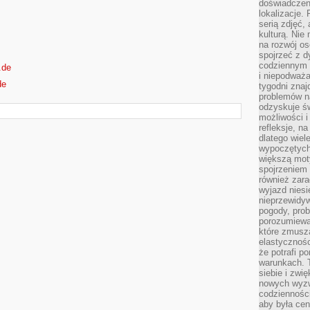
doświadczen
lokalizacje.
serią zdjęć,
kulturą. Ni
na rozwój os
spojrzeć z d
codziennym r
.de
i niepodważa
de
tygodni znaj
problemów n
odzyskuje ś
możliwości i
refleksje, n
dlatego wiel
wypoczętych
większą mot
spojrzeniem
również zar
wyjazd niesi
nieprzewidy
pogody, pro
porozumiewa
które zmusza
elastycznośc
że potrafi p
warunkach. 
siebie i zw
nowych wyzw
codzienności
aby była cen