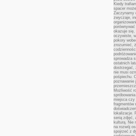
Kiedy trafia
spacer może
Zaczynamy d
zwyczaje, in
organizowani
porównywać 
okazuje się,
oczywiste, w
pokory wobec
zrozumieć, ż
codziennośc
podróżowanie
sprowadza si
ostatnich la
dostrzegać,
nie musi ozn
pośpiechu. 
poznawanie j
przemieszcz
Możliwość r
spróbowania 
miejsca czy
fragmentów m
doświadczen
lokalizacje.
serią zdjęć,
kulturą. Ni
na rozwój os
spojrzeć z d
codziennym r