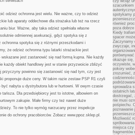
ch serwisach
czy wciąż u
NIEJEDNEMU
Z
szacunkiem 
NAS.
autentyczny
PREFERUJEMY
ić odzież ochronna jest wielu. Nie ważne, czy to odzież
spotykamy po
SPĘDZIĆ
CZAS
przemieszcza
ckie lub aparaty oddechowe dla strażaka lub też na rzecz
NA
również pro
SURFOWANIU
poza dobrze
ątaniu biur. Ważne, aby taka odzież spełniała własne
PO
ODZIEŻOWYCH
Kiedy trafia
SERWISACH
olutnie odmiennej asekuracji, gdyż spotyka się z
spacer może
Zaczynamy d
ż ochronna spotyka się z różnymi przeszkodami i
zwyczaje, in
y, że odzież ochronna typu latarki strażackie jest
organizowani
porównywać 
– wskazane jest zastanowić się nad formą kupna. Nie każdy
okazuje się,
oczywiste, w
ie każdy obiekt handlowy jest w stanie przyzwoicie zbliżyć
pokory wobec
ej przyczyny powinno się zastanowić się nad tym, czy jest
zrozumieć, ż
codziennośc
aki proponuje duże ceny. W takim razie zestaw PSP R1 czyli
podróżowanie
o być nabyta u dystrybutora lub w hurtowni. W owym czasie
sprowadza si
ostatnich la
 tańsza. Dla przedsiębiorcy jest to istotne, albowiem on
dostrzegać,
nie musi ozn
urtowym zakupie. Małe firmy czy też nawet duże
pośpiechu. 
odzieży. To nie tylko wymóg narzucany przez inspekcje
poznawanie j
przemieszcz
ienie do ochrony pracobiorców. Zobacz www.ppoz.sklep.pl.
Możliwość r
spróbowania 
miejsca czy
fragmentów m