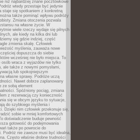
ie niż najbardziej znane pocztówkowe
 Podróż wtedy przestaje być jedynie
 a staje się spotkaniem z konkretną
e można także pominąć wpływu podróży
obisty. Zmiana otoczenia pozwala
ystansu na własne życie. W
ytmie wiele rzeczy wydaje się pilnych
lnych, ale kiedy na kilka dni lub
dziemy się gdzie indziej, część
agle zmienia skalę. Człowiek
wieżość myślenia, zauważa nowe
 częściej dopuszcza do siebie
a które wcześniej nie było miejsca. To
e osób wraca z wyjazdów nie tylko
, ale także z nowymi pomysłami,
ywacją lub spokojniejszym
 na własne sprawy. Podróże uczą
adności. Nawet dobrze zaplanowany
e ze sobą element
walności. Spóźniony pociąg, zmiana
blem z rezerwacją czy konieczność
nia się w obcym języku to sytuacje,
ją do szybkiego myślenia i
i. Dzięki nim człowiek przekonuje się,
oradzić sobie w mniej komfortowych
To doświadczenie buduje pewność
iększa gotowość do podejmowania
ań także po powrocie do
. Podróż nie zawsze musi być idealna,
na. Często właśnie drobne trudności