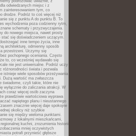
miemy podróżować uważnie, z
dla odwiedzanych miejsc i z
m zainteresowaniem tym, co
 drodze. Podróż to coś więcej niż
nie się z punktu A do punktu B. To
ces wychodzenia poza codzienny rytm,
 znane schematy i przyzwyczajenia.
my do nowego miejsca, nawet prosty
 stać się doświadczeniem uczącym.
ostrzegać inne tempo życia, inne
ną architekturę, odmienny sposób
a przestrzeni. Uczymy się
bez pochopnego oceniania. Często
 że to, co wcześniej wydawało się
cale nie jest uniwersalne. Podróż uczy
 różnorodności świata i pozwala
e istnieje wiele sposobów przeżywania
i. Dużą wartość ma zwłaszcza
 świadome, czyli takie, które nie
ę wyłącznie do zaliczania atrakcji. W
tach coraz więcej osób zaczyna
 że prawdziwie wartościowa wyprawa
aczać napiętego planu i nieustannego
Czasem znacznie więcej daje spokojne
ednej okolicy niż szybkie
anie się między wieloma punktami.
ozmowy z lokalnymi mieszkańcami,
regionalnej kuchni, zrozumienia historii
 zobaczenia mniej oczywistych
iasta potrafi przynieść głębsze