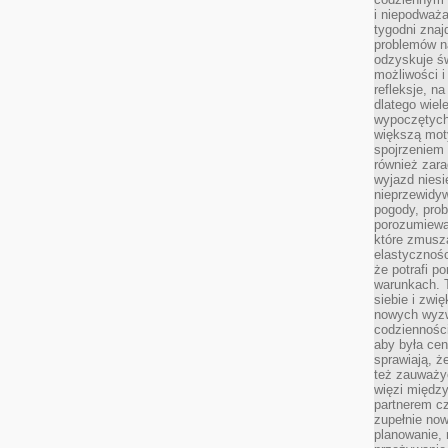
i niepodważa
tygodni znaj
problemów n
odzyskuje ś
możliwości i
refleksje, n
dlatego wiel
wypoczętych
większą mot
spojrzeniem
również zar
wyjazd niesi
nieprzewidy
pogody, pro
porozumiewa
które zmusza
elastycznośc
że potrafi p
warunkach. 
siebie i zw
nowych wyzw
codzienności
aby była cen
sprawiają, 
też zauważy
więzi między
partnerem cz
zupełnie now
planowanie, 