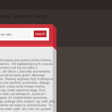
SCRIBE
FACEBOOK
TWITTER
różowania jest jednocześnie historią
ekawości. Od najdawniejszych czasów
emieszczał się nie tylko z
, ale także z potrzeby poznawania,
 przekraczania granic własnego
a. Dawniej wyprawy były trudniejsze,
acznie bardziej ryzykowne, dlatego
ość zobaczenia innego miasta,
kraju miała ogromną wagę. Dziś
 stało się łatwiejsze, szybsze i
tępne niż kiedykolwiek wcześniej.
u jednego dnia znaleźć się setki albo
metrów od miejsca zamieszkania. Ta
a wiele zalet, ale rodzi też pytanie,