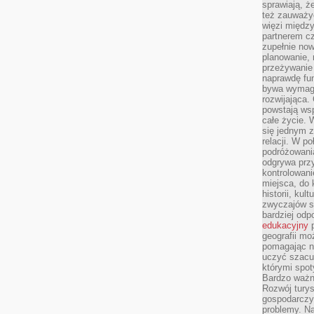
sprawiają, 
też zauważy
więzi między
partnerem cz
zupełnie now
planowanie, 
przeżywanie 
naprawdę fu
bywa wymaga
rozwijająca.
powstają wsp
całe życie.
się jednym 
relacji. W p
podróżowania
odgrywa prz
kontrolowani
miejsca, do 
historii, ku
zwyczajów sp
bardziej od
edukacyjny
p
geografii mo
pomagając ni
uczyć szacun
którymi spo
Bardzo ważny
Rozwój turys
gospodarczyc
problemy. N