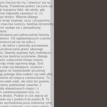
ymi inaczej niż my i otworzyć się na
ktywę. Prawdziwa podróż zaczyna się
dy kupujemy bilet, ale wtedy, gdy
towi naprawdę zauważyć to, co
po drodze. Właśnie dlatego
 wciąż inspiruje, uczy i przypomina,
t znacznie szerszy, bardziej różnorodny
 niż wydaje się z perspektywy
utyny.
różowania jest jednocześnie historią
ekawości. Od najdawniejszych czasów
emieszczał się nie tylko z
, ale także z potrzeby poznawania,
 przekraczania granic własnego
a. Dawniej wyprawy były trudniejsze,
acznie bardziej ryzykowne, dlatego
ość zobaczenia innego miasta,
kraju miała ogromną wagę. Dziś
 stało się łatwiejsze, szybsze i
tępne niż kiedykolwiek wcześniej.
u jednego dnia znaleźć się setki albo
metrów od miejsca zamieszkania. Ta
a wiele zalet, ale rodzi też pytanie,
miemy podróżować uważnie, z
dla odwiedzanych miejsc i z
m zainteresowaniem tym, co
 drodze. Podróż to coś więcej niż
nie się z punktu A do punktu B. To
ces wychodzenia poza codzienny rytm,
 znane schematy i przyzwyczajenia.