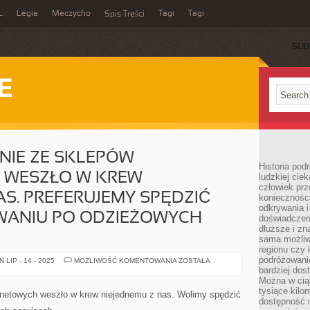
L
Legia
Meczycho
Tagi
Tagi
Spis Treści
SUB
E
IE ZE SKLEPÓW
Historia pod
 WESZŁO W KREW
ludzkiej ci
człowiek prz
AS. PREFERUJEMY SPĘDZIĆ
konieczności
odkrywania i
WANIU PO ODZIEŻOWYCH
doświadczeni
dłuższe i zn
sama możliw
regionu czy 
podróżowanie
WYKORZYSTYWANIE
LIP - 14 - 2025
MOŻLIWOŚĆ KOMENTOWANIA
ZOSTAŁA
ZE
bardziej dos
SKLEPÓW
Można w ciąg
INTERNETOWYCH
tysiące kilo
WESZŁO
rnetowych weszło w krew niejednemu z nas. Wolimy spędzić
W
dostępność m
KREW