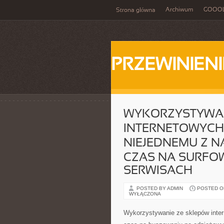
Archiwum
GOOO
Strona główna
PRZEWINIENI
WYKORZYSTYWAN
INTERNETOWYCH
NIEJEDNEMU Z N
CZAS NA SURFO
SERWISACH
POSTED BY ADMIN
POSTED ON 
WYŁĄCZONA
Wykorzystywanie ze sklepów inte