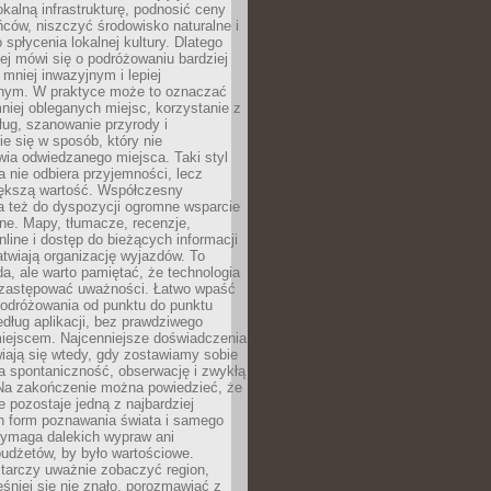
okalną infrastrukturę, podnosić ceny
ców, niszczyć środowisko naturalne i
 spłycenia lokalnej kultury. Dlatego
ej mówi się o podróżowaniu bardziej
niej inwazyjnym i lepiej
ym. W praktyce może to oznaczać
niej obleganych miejsc, korzystanie z
ług, szanowanie przyrody i
 się w sposób, który nie
ia odwiedzanego miejsca. Taki styl
 nie odbiera przyjemności, lecz
większą wartość. Współczesny
a też do dyspozycji ogromne wsparcie
ne. Mapy, tłumacze, recenzje,
nline i dostęp do bieżących informacji
twiają organizację wyjazdów. To
a, ale warto pamiętać, że technologia
 zastępować uważności. Łatwo wpaść
odróżowania od punktu do punktu
dług aplikacji, bez prawdziwego
miejscem. Najcenniejsze doświadczenia
iają się wtedy, gdy zostawiamy sobie
a spontaniczność, obserwację i zwykłą
Na zakończenie można powiedzieć, że
 pozostaje jedną z najbardziej
ch form poznawania świata i samego
wymaga dalekich wypraw ani
udżetów, by było wartościowe.
arczy uważnie zobaczyć region,
śniej się nie znało, porozmawiać z