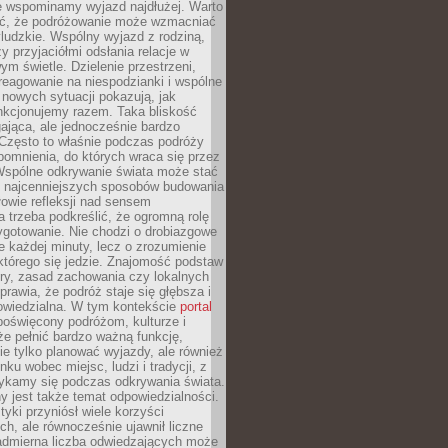
że wspominamy wyjazd najdłużej. Warto
ć, że podróżowanie może wzmacniać
ludzkie. Wspólny wyjazd z rodziną,
y przyjaciółmi odsłania relacje w
ym świetle. Dzielenie przestrzeni,
reagowanie na niespodzianki i wspólne
nowych sytuacji pokazują, jak
nkcjonujemy razem. Taka bliskość
jąca, ale jednocześnie bardzo
 Często to właśnie podczas podróży
omnienia, do których wraca się przez
 Wspólne odkrywanie świata może stać
z najcenniejszych sposobów budowania
ołowie refleksji nad sensem
 trzeba podkreślić, że ogromną rolę
ygotowanie. Nie chodzi o drobiazgowe
e każdej minuty, lecz o zrozumienie
którego się jedzie. Znajomość podstaw
ltury, zasad zachowania czy lokalnych
rawia, że podróż staje się głębsza i
powiedzialna. W tym kontekście
portal
oświęcony podróżom, kulturze i
że pełnić bardzo ważną funkcję,
e tylko planować wyjazdy, ale również
ku wobec miejsc, ludzi i tradycji, z
tykamy się podczas odkrywania świata.
 jest także temat odpowiedzialności.
tyki przyniósł wiele korzyści
h, ale równocześnie ujawnił liczne
admierna liczba odwiedzających może