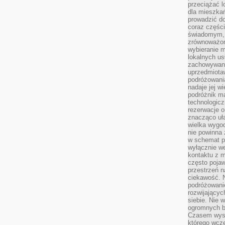
przeciążać l
dla mieszkań
prowadzić do
coraz części
świadomym, m
zrównoważon
wybieranie m
lokalnych us
zachowywanie
uprzedmiotaw
podróżowania
nadaje jej 
podróżnik m
technologicz
rezerwacje o
znacząco uła
wielka wygod
nie powinna
w schemat p
wyłącznie we
kontaktu z 
często pojaw
przestrzeń n
ciekawość. 
podróżowanie
rozwijający
siebie. Nie 
ogromnych b
Czasem wyst
którego wcze