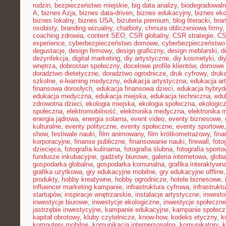
rodzin
,
bezpieczeństwo miejskie
,
big data analizy
,
biodegradowaln
A
,
biznes Azja
,
biznes data-driven
,
biznes edukacyjny
,
biznes eko
biznes lokalny
,
biznes USA
,
biżuteria premium
,
blog literacki
,
bra
osobisty
,
branding wizualny
,
chatboty
,
chmura obliczeniowa firmy
coaching zdrowia
,
content SEO
,
CSR globalny
,
CSR strategie
,
CS
experience
,
cyberbezpieczeństwo domowe
,
cyberbezpieczeństwo
degustacje
,
design firmowy
,
design graficzny
,
design meblarski
,
d
dezynfekcja
,
digital marketing
,
diy artystyczne
,
diy kosmetyki
,
di
wnętrza
,
dobrostan społeczny
,
docelowe profile klientów
,
domowe 
doradztwo dietetyczne
,
doradztwo ogrodnicze
,
druk cyfrowy
,
druka
szkolne
,
e-learning medyczny
,
edukacja artystyczna
,
edukacja ar
finansowa dorosłych
,
edukacja finansowa dzieci
,
edukacja hybry
edukacja medyczna
,
edukacja miejska
,
edukacja techniczna
,
edu
zdrowotna dzieci
,
ekologia miejska
,
ekologia społeczna
,
ekologic
społeczna
,
elektromobilność
,
elektronika medyczna
,
elektronika 
energia jądrowa
,
energia solarna
,
event video
,
eventy biznesowe
,
kulturalne
,
eventy polityczne
,
eventy społeczne
,
eventy sportowe
show
,
festiwale nauki
,
film animowany
,
film krótkometrażowy
,
fin
korporacyjne
,
finanse publiczne
,
finansowanie nauki
,
firewall
,
foto
dziecięca
,
fotografia kulinarna
,
fotografia ślubna
,
fotografia sport
fundusze inkubacyjne
,
gadżety biurowe
,
galeria internetowa
,
globa
gospodarka globalna
,
gospodarka komunalna
,
grafika interaktywn
grafika użytkowa
,
gry edukacyjne mobilne
,
gry edukacyjne offline
produkty
,
hobby kreatywne
,
hobby ogrodnicze
,
hotele biznesowe
,
influencer marketing kampanie
,
infrastruktura cyfrowa
,
infrastrukt
startupów
,
inspiracje wnętrzarskie
,
instalacje artystyczne
,
inwesto
inwestycje biurowe
,
inwestycje ekologiczne
,
inwestycje społeczne
jastrzębie inwestycyjne
,
kampanie edukacyjne
,
kampanie społecz
kapitał obrotowy
,
kluby czytelnicze
,
know-how
,
kodeks etyczny
,
k
komputery mobilne
,
komunikacja interpersonalna
,
komunikatory
,
k