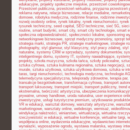
edukacyjne
,
projekty społeczne miejskie
,
przestrzeń coworkingow
Przestrzeń publiczna
,
przestrzeń wirtualna
,
przyjazna przestrzeń 
reklama natywna
,
relacje biznesowe
,
relacje medialne
,
remarketin
domowe
,
robotyka medyczna
,
rodzinne finanse
,
rodzinne inwestyc
rozwój osobisty online
,
rynek lokalny
,
rynek nieruchomości
,
rynek
rysunek techniczny
,
seed capital
,
SEO techniczne
,
sieć 5G
,
siec
routine
,
smart budynki
,
smart city
,
smart city technologie
,
smart e
społeczna odpowiedzialność
,
społeczności lokalne
,
sponsoring w
networkingowe biznesowe
,
sprzęt medyczny przenośny
,
sprzęt te
strategia marki
,
strategia PR
,
strategie marketingowe
,
strategie r
photography
,
styl glamour
,
styl klasyczny
,
styl pracy zdalnej
,
styl
naturalne
,
systemy CRM w sprzedaży
,
systemy dokumentów
,
sys
inteligentnego domu
,
systemy IT
,
systemy nawadniające
,
systemy
projekty
,
szkoła muzyczna
,
szkoła tańca
,
szkoły policealne
,
sztuc
sztuka cyfrowa
,
sztuka kulinarna regionalna
,
sztuka negocjacji
,
sz
murale
,
sztuka użytkowa
,
sztuka użytkowa domowa
,
sztuka w int
taras
,
targi nieruchomości
,
technologia medyczna
,
technologie A
telemedycyna specjalistyczna
,
teleporady zdrowotne
,
terapia par
,
transakcje bezgotówkowe
,
transformacja cyfrowa
,
transport auto
transport luksusowy
,
transport miejski
,
transport publiczny
,
trend 
ekstremalna
,
twórczość artystyczna
,
ubezpieczenia komunikacyj
prywatne
,
umowy handlowe
,
uroda naturalna
,
user experience onli
inwestycyjne
,
usługi turystyczne premium
,
użytkowanie produktó
VR w edukacji
,
warsztat domowy
,
warsztaty artystyczne
,
warsztat
marketingowe
,
warsztaty online
,
webdesign
,
wernisaż
,
wideofilmo
windykacja należności
,
winiarstwo
,
wirtualizacja
,
wirtualna rzeczy
rzeczywistość w edukacji
,
wirtualne konferencje
,
wirtualne targi
,
w
współpraca online
,
wydarzenia edukacyjne
,
wydawnictwo internet
wynalazki
,
wyposażenie ogrodu
,
wystawa malarska
,
wystawy inte