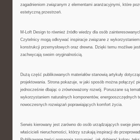
zagadnieniom związanym z elementami aranżacyjnymi, które pozw
estetyczną przestrzeń.
M-Loft Design to również źródło wiedzy dla osób zainteresowanyc
Czytelnicy mogą odkrywać inspiracje związane z wykorzystaniem 
konstrukcji przemysłowych oraz drewna. Dzięki temu możliwe jest
zachwycają swoim oryginalnością.
Dużą część publikowanych materiałów stanowią artykuły dotycz
projektowania. Strona pokazuje, w jaki sposób można połączyć p
jednocześnie dbając o zrównoważony rozwój. Poruszane są tema
wykorzystaniem naturalnych komponentów, energooszczędnych te
nowoczesnych rozwiązań poprawiających komfort życia.
Serwis kierowany jest zarówno do osób urządzających swoje pierw
właścicieli nieruchomości, którzy szukają inspiracji do przeprowa
Publikowane treści pomagają zrozumieć, jak dobierać kolory, tekst