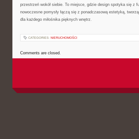
przestrzeń wokół siebie. To miejsce, gdzie design spotyka się z f
nowoczesne pomysły łączą się z ponadczasową estetyką, tworząc
dla każdego miłośnika pięknych wnętrz.
CATEGORIES:
NIERUCHOMOŚCI
Comments are closed.