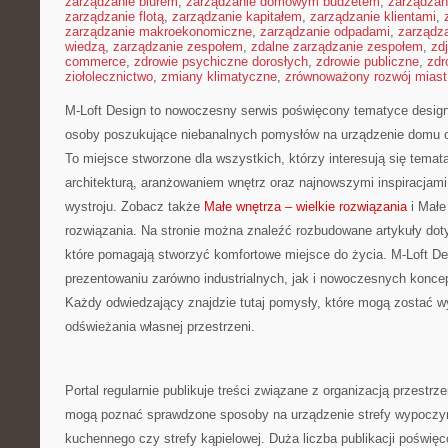
zarządzanie biurem
,
zarządzanie domowym budżetem
,
zarządzan
zarządzanie flotą
,
zarządzanie kapitałem
,
zarządzanie klientami
,
zarządzanie makroekonomiczne
,
zarządzanie odpadami
,
zarządz
wiedzą
,
zarządzanie zespołem
,
zdalne zarządzanie zespołem
,
zd
commerce
,
zdrowie psychiczne dorosłych
,
zdrowie publiczne
,
zdr
ziołolecznictwo
,
zmiany klimatyczne
,
zrównoważony rozwój miast
M-Loft Design to nowoczesny serwis poświęcony tematyce designu
osoby poszukujące niebanalnych pomysłów na urządzenie domu 
To miejsce stworzone dla wszystkich, którzy interesują się tema
architekturą, aranżowaniem wnętrz oraz najnowszymi inspiracjami
wystroju. Zobacz także
Małe wnętrza – wielkie rozwiązania
i Małe
rozwiązania. Na stronie można znaleźć rozbudowane artykuły dot
które pomagają stworzyć komfortowe miejsce do życia. M-Loft De
prezentowaniu zarówno industrialnych, jak i nowoczesnych koncep
Każdy odwiedzający znajdzie tutaj pomysły, które mogą zostać 
odświeżania własnej przestrzeni.
Portal regularnie publikuje treści związane z organizacją przestrze
mogą poznać sprawdzone sposoby na urządzenie strefy wypoczyn
kuchennego czy strefy kąpielowej. Duża liczba publikacji poświęc