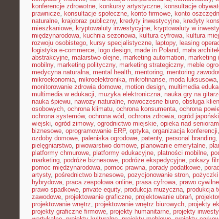
konferencje zdrowotne
,
konkursy artystyczne
,
konsultacje obywat
prawnicze
,
konsultacje społeczne
,
konto firmowe
,
konto oszczęd
naturalne
,
krajobraz publiczny
,
kredyty inwestycyjne
,
kredyty kon
mieszkaniowe
,
kryptowaluty inwestycyjne
,
kryptowaluty w inwest
międzynarodowa
,
kuchnia sezonowa
,
kultura cyfrowa
,
kultura mie
rozwoju osobistego
,
kursy specjalistyczne
,
laptopy
,
leasing opera
logistyka e-commerce
,
logo design
,
made in Poland
,
mała archite
abstrakcyjne
,
malarstwo olejne
,
marketing automation
,
marketing 
mobilny
,
marketing polityczny
,
marketing strategiczny
,
meble ogr
medycyna naturalna
,
mental health
,
mentoring
,
mentoring zawodo
mikroekonomia
,
mikroelektronika
,
mikrofinanse
,
moda luksusowa
monitorowanie zdrowia domowe
,
motion design
,
multimedia eduka
multimedia w edukacji
,
muzyka elektroniczna
,
nauka gry na gitar
nauka śpiewu
,
nawozy naturalne
,
nowoczesne biuro
,
obsługa klien
osobowych
,
ochrona klimatu
,
ochrona konsumenta
,
ochrona powie
ochrona systemów
,
ochrona wód
,
ochrona zdrowia
,
ogród japoński
wiejski
,
ogród zimowy
,
ogrodnictwo miejskie
,
opieka nad senioram
biznesowe
,
oprogramowanie ERP
,
optyka
,
organizacja konferencji
ozdoby domowe
,
paleniska ogrodowe
,
patenty
,
personal branding
pielęgniarstwo
,
piwowarstwo domowe
,
planowanie emerytalne
,
pla
platformy chmurowe
,
platformy edukacyjne
,
płatności mobilne
,
po
marketing
,
podróże biznesowe
,
podróże ekspedycyjne
,
pokazy fi
pomoc międzynarodowa
,
pomoc prawna
,
porady podatkowe
,
pora
artysty
,
pośrednictwo biznesowe
,
pozycjonowanie stron
,
pożyczki
hybrydowa
,
praca zespołowa online
,
prasa cyfrowa
,
prawo cywiln
prawo spadkowe
,
private equity
,
produkcja muzyczna
,
produkcja t
zawodowe
,
projektowanie graficzne
,
projektowanie ubrań
,
projekto
projektowanie wnętrz
,
projektowanie wnętrz biurowych
,
projekty e
projekty graficzne firmowe
,
projekty humanitarne
,
projekty inwest
wertykalne
,
projekty kulturalne
,
projekty meblowe
,
projekty parko