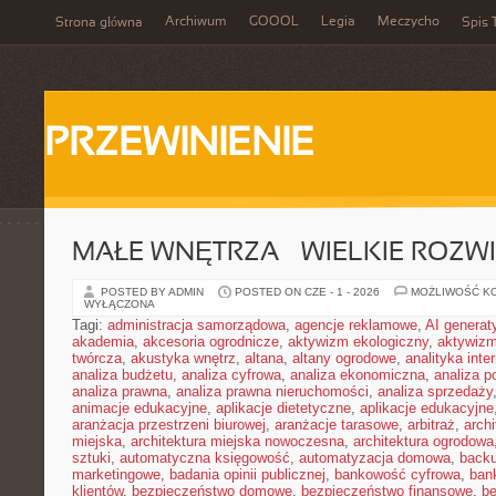
Archiwum
GOOOL
Legia
Meczycho
Strona główna
Spis 
PRZEWINIENIE
MAŁE WNĘTRZA – WIELKIE ROZW
POSTED BY ADMIN
POSTED ON CZE - 1 - 2026
MOŻLIWOŚĆ K
WYŁĄCZONA
Tagi:
administracja samorządowa
,
agencje reklamowe
,
AI genera
akademia
,
akcesoria ogrodnicze
,
aktywizm ekologiczny
,
aktywizm
twórcza
,
akustyka wnętrz
,
altana
,
altany ogrodowe
,
analityka inte
analiza budżetu
,
analiza cyfrowa
,
analiza ekonomiczna
,
analiza p
analiza prawna
,
analiza prawna nieruchomości
,
analiza sprzedaży
animacje edukacyjne
,
aplikacje dietetyczne
,
aplikacje edukacyjne
aranżacja przestrzeni biurowej
,
aranżacje tarasowe
,
arbitraż
,
archi
miejska
,
architektura miejska nowoczesna
,
architektura ogrodowa
sztuki
,
automatyczna księgowość
,
automatyzacja domowa
,
back
marketingowe
,
badania opinii publicznej
,
bankowość cyfrowa
,
ban
klientów
,
bezpieczeństwo domowe
,
bezpieczeństwo finansowe
,
be