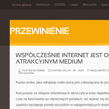
Archiwum
GOOOL
Legia
Meczycho
Strona główna
Spis 
PRZEWINIENIE
WSPÓŁCZEŚNIE INTERNET JEST 
ATRAKCYJNYM MEDIUM
POSTED BY ADMIN
POSTED ON LIP - 29 - 2025
MOŻLIWOŚĆ 
WYŁĄCZONA
Każda osoba, jaka odnajduje sobie pracę jest zobowiązana do prz
Korzystanie ze sklepów internetowych wkroczyło w krew niejedn
czas na buszowaniu po odzieżowych portalach, niż wybrać się do 
zjawisko występuje przede wszystkim w najogromniejszych miast