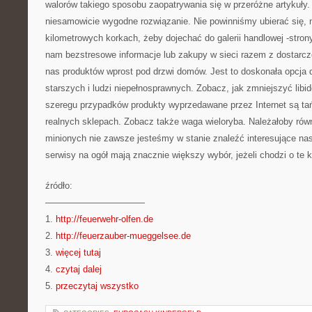
walorów takiego sposobu zaopatrywania się w przeróżne artykuły. 
niesamowicie wygodne rozwiązanie. Nie powinniśmy ubierać się, 
kilometrowych korkach, żeby dojechać do galerii handlowej -stro
nam bezstresowe informacje lub zakupy w sieci razem z dostarc
nas produktów wprost pod drzwi domów. Jest to doskonała opcja d
starszych i ludzi niepełnosprawnych. Zobacz, jak zmniejszyć libid
szeregu przypadków produkty wyprzedawane przez Internet są ta
realnych sklepach. Zobacz także waga wieloryba. Należałoby równ
minionych nie zawsze jesteśmy w stanie znaleźć interesujące nas
serwisy na ogół mają znacznie większy wybór, jeżeli chodzi o te kr
źródło:
———————————
1.
http://feuerwehr-olfen.de
2.
http://feuerzauber-mueggelsee.de
3.
więcej tutaj
4.
czytaj dalej
5.
przeczytaj wszystko