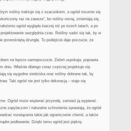
tórym rośliny traktuje się z szacunkiem, a ogród rozumie się
„skończony raz na zawsze”, bo rośliny rosną, zmieniają się,
ałożeniu ogród wygląda inaczej niż po trzech latach, a po
e projektowanie uwzględnia czas. Rośliny sadzi się tak, by w
ie przerośniętą dżunglę. To podejście daje poczucie, że
osobem na lepsze samopoczucie. Zieleń uspokaja, poprawia
m dniu. Właśnie dlatego coraz częściej projektuje się
iają się wygodne siedziska oraz rośliny dobrane tak, by
traw. Taki ogród nie jest tylko dekoracją – staje się
zne. Ogród może wspierać przyrodę, zamiast ją wypierać.
azne zapylaczom i naturalne schronienia sprawiają, że ogród
wadzać rozwiązania takie jak ograniczenie chemii, a także
ądre podlewanie. Dzięki temu ogród jest piękny.