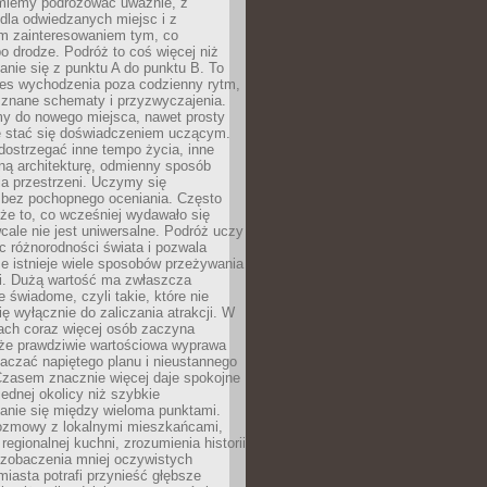
miemy podróżować uważnie, z
dla odwiedzanych miejsc i z
m zainteresowaniem tym, co
 drodze. Podróż to coś więcej niż
nie się z punktu A do punktu B. To
ces wychodzenia poza codzienny rytm,
 znane schematy i przyzwyczajenia.
my do nowego miejsca, nawet prosty
 stać się doświadczeniem uczącym.
ostrzegać inne tempo życia, inne
ną architekturę, odmienny sposób
a przestrzeni. Uczymy się
bez pochopnego oceniania. Często
 że to, co wcześniej wydawało się
cale nie jest uniwersalne. Podróż uczy
 różnorodności świata i pozwala
e istnieje wiele sposobów przeżywania
i. Dużą wartość ma zwłaszcza
 świadome, czyli takie, które nie
ę wyłącznie do zaliczania atrakcji. W
tach coraz więcej osób zaczyna
 że prawdziwie wartościowa wyprawa
aczać napiętego planu i nieustannego
Czasem znacznie więcej daje spokojne
ednej okolicy niż szybkie
anie się między wieloma punktami.
ozmowy z lokalnymi mieszkańcami,
regionalnej kuchni, zrozumienia historii
 zobaczenia mniej oczywistych
iasta potrafi przynieść głębsze