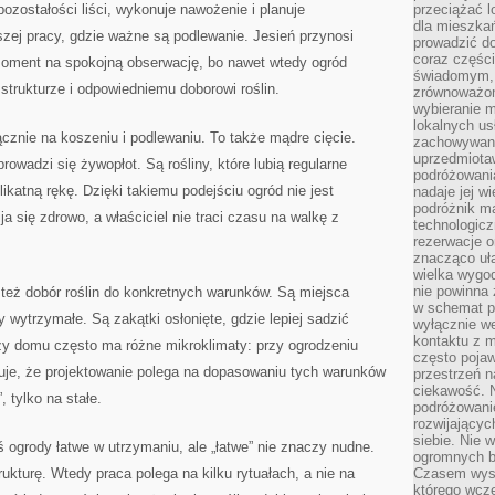
ozostałości liści, wykonuje nawożenie i planuje
przeciążać l
dla mieszkań
szej pracy, gdzie ważne są podlewanie. Jesień przynosi
prowadzić do
coraz części
 moment na spokojną obserwację, bo nawet wtedy ogród
świadomym, m
strukturze i odpowiedniemu doborowi roślin.
zrównoważon
wybieranie m
lokalnych us
ącznie na koszeniu i podlewaniu. To także mądre cięcie.
zachowywanie
uprzedmiotaw
 prowadzi się żywopłot. Są rośliny, które lubią regularne
podróżowania
likatną rękę. Dzięki takiemu podejściu ogród nie jest
nadaje jej 
podróżnik m
ija się zdrowo, a właściciel nie traci czasu na walkę z
technologicz
rezerwacje o
znacząco uła
wielka wygod
nie powinna
też dobór roślin do konkretnych warunków. Są miejsca
w schemat p
y wytrzymałe. Są zakątki osłonięte, gdzie lepiej sadzić
wyłącznie we
kontaktu z 
przy domu często ma różne mikroklimaty: przy ogrodzeniu
często pojaw
zuje, że projektowanie polega na dopasowaniu tych warunków
przestrzeń n
ciekawość. 
, tylko na stałe.
podróżowanie
rozwijający
siebie. Nie 
ś ogrody łatwe w utrzymaniu, ale „łatwe” nie znaczy nudne.
ogromnych b
rukturę. Wtedy praca polega na kilku rytuałach, a nie na
Czasem wyst
którego wcze