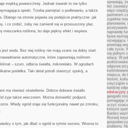
sprawiają, 
aje miękką powierzchnię. Jednak trawnik to nie tylko
też zauważy
 wymagająca opieki. Trzeba pamiętać o podlewaniu, a także
więzi między
partnerem cz
a. Dlatego na stronie pojawia się podejście praktyczne: jak
zupełnie now
planowanie, 
ny, i co zrobić, żeby nie zamienił się w przesuszony plac.
przeżywanie 
ię mieszanka roślinna, bo daje piękny efekt i wspiera
naprawdę fu
bywa wymaga
rozwijająca.
powstają wsp
całe życie.
st woda. Bez niej rośliny nie mają szans na dobry start.
się jednym 
 nawadnianie automatyczne, które zapewniają roślinom
relacji. W p
podróżowania
klimat – szum, odbicia światła, mikrorelaks. W ogrodach
odgrywa prz
kontrolowani
ikatne poidełka. Taki detal potrafi stworzyć spokój, a
miejsca, do 
historii, ku
zwyczajów sp
bardziej od
ni ma również oświetlenie. Dobrze dobrane światło
edukacyjny
p
geografii mo
gród żyje także wieczorem. Można doświetlić podjazd,
pomagając ni
orze. Wtedy ogród staje się funkcjonalny nawet po zmroku,
uczyć szacun
którymi spo
.
Bardzo ważny
Rozwój turys
gospodarczyc
ń wiedzy o tym, jak dbać o ogród w rytmie sezonu. Wiosna to
problemy. N