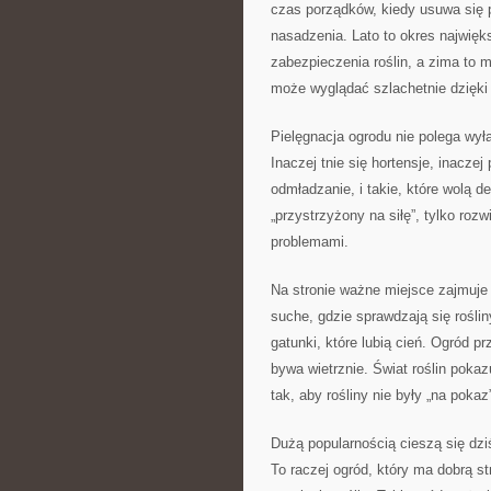
czas porządków, kiedy usuwa się p
nasadzenia. Lato to okres najwięk
zabezpieczenia roślin, a zima to
może wyglądać szlachetnie dzięki 
Pielęgnacja ogrodu nie polega wył
Inaczej tnie się hortensje, inaczej
odmładzanie, i takie, które wolą de
„przystrzyżony na siłę”, tylko rozw
problemami.
Na stronie ważne miejsce zajmuje 
suche, gdzie sprawdzają się roślin
gatunki, które lubią cień. Ogród 
bywa wietrznie. Świat roślin poka
tak, aby rośliny nie były „na pokaz”
Dużą popularnością cieszą się dzi
To raczej ogród, który ma dobrą st