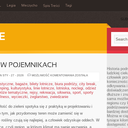
L
Legia
Meczycho
Tagi
Spis Treści
SUB
E
 W POJEMNIKACH
Historia pod
ludzkiej ci
UPRAWA
 STY - 27 - 2026
MOŻLIWOŚĆ KOMENTOWANIA
ZOSTAŁA
człowiek prz
ROŚLIN
konieczności
W
ystyczne
,
bagaże
,
bilety lotnicze
,
biura podróży
,
city break
,
POJEMNIKACH
odkrywania i
mping
,
kulturystyka
,
linie lotnicze
,
lotniska
,
noclegi
,
odzież
doświadczeni
róże tematyczne
,
rejsy
,
rekreacja
,
siłownia
,
sport
,
sporty
dłuższe i zn
llness
,
wycieczki
,
żeglarstwo
,
zwiedzanie
sama możliw
regionu czy 
iłość do zieleni spotyka się z praktyką w projektowaniu i
podróżowanie
bardziej dos
 o tym, jak przydomowy teren może zamienić się w
Można w ciąg
 rośliny czują się najlepiej, a człowiek odzyskuje oddech. W
tysiące kilo
dostępność m
lice, czyli region, w którym klimat ma swoje wyzwania, a