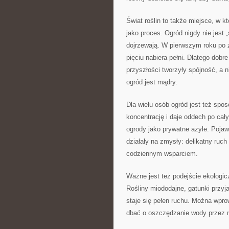
Świat roślin to także miejsce, w k
jako proces. Ogród nigdy nie jest 
dojrzewają. W pierwszym roku po z
pięciu nabiera pełni. Dlatego dobr
przyszłości tworzyły spójność, a n
ogród jest mądry.
Dla wielu osób ogród jest też sp
koncentrację i daje oddech po cały
ogrody jako prywatne azyle. Pojaw
działały na zmysły: delikatny ruch 
codziennym wsparciem.
Ważne jest też podejście ekologic
Rośliny miododajne, gatunki przyj
staje się pełen ruchu. Można wpro
dbać o oszczędzanie wody przez m