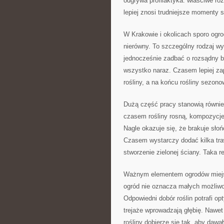
odgrywa profilaktyka: właściwe rozs
lepiej znosi trudniejsze momenty 
W Krakowie i okolicach sporo ogr
nierówny. To szczególny rodzaj wy
jednocześnie zadbać o rozsądny bu
wszystko naraz. Czasem lepiej za
rośliny, a na końcu rośliny sezon
Dużą część pracy stanowią również
czasem rośliny rosną, kompozycje
Nagle okazuje się, że brakuje słoń
Czasem wystarczy dodać kilka tra
stworzenie zielonej ściany. Taka r
Ważnym elementem ogrodów miejski
ogród nie oznacza małych możliwo
Odpowiedni dobór roślin potrafi op
trejaże wprowadzają głębię. Nawet
rośliny dobierze się tak, aby dawa