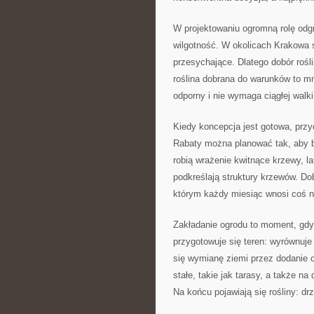
W projektowaniu ogromną rolę odgr
wilgotność. W okolicach Krakowa s
przesychające. Dlatego dobór rośl
roślina dobrana do warunków to mni
odporny i nie wymaga ciągłej walki
Kiedy koncepcja jest gotowa, przyc
Rabaty można planować tak, aby by
robią wrażenie kwitnące krzewy, la
podkreślają struktury krzewów. Do
którym każdy miesiąc wnosi coś 
Zakładanie ogrodu to moment, gdy 
przygotowuje się teren: wyrównuje
się wymianę ziemi przez dodanie o
stałe, takie jak tarasy, a także na
Na końcu pojawiają się rośliny: d