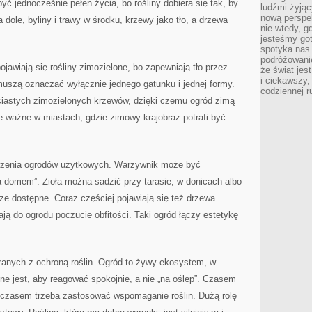
yć jednocześnie pełen życia, bo rośliny dobiera się tak, by
ludźmi żyjąc
nową perspe
dole, byliny i trawy w środku, krzewy jako tło, a drzewa
nie wtedy, g
jesteśmy go
spotyka nas 
podróżowanie
ojawiają się rośliny zimozielone, bo zapewniają tło przez
że świat jes
i ciekawszy,
muszą oznaczać wyłącznie jednego gatunku i jednej formy.
codziennej r
iastych zimozielonych krzewów, dzięki czemu ogród zimą
e ważne w miastach, gdzie zimowy krajobraz potrafi być
tworzenia ogrodów użytkowych. Warzywnik może być
za domem”. Zioła można sadzić przy tarasie, w donicach albo
e dostępne. Coraz częściej pojawiają się też drzewa
ją do ogrodu poczucie obfitości. Taki ogród łączy estetykę
zanych z ochroną roślin. Ogród to żywy ekosystem, w
ne jest, aby reagować spokojnie, a nie „na oślep”. Czasem
 czasem trzeba zastosować wspomaganie roślin. Dużą rolę