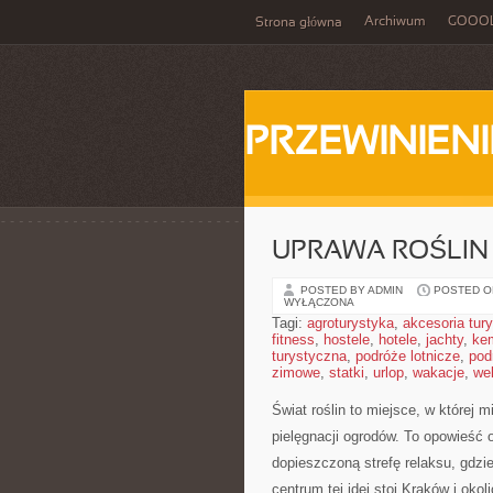
Archiwum
GOOO
Strona główna
PRZEWINIENI
UPRAWA ROŚLIN
POSTED BY ADMIN
POSTED ON
WYŁĄCZONA
Tagi:
agroturystyka
,
akcesoria tur
fitness
,
hostele
,
hotele
,
jachty
,
ke
turystyczna
,
podróże lotnicze
,
pod
zimowe
,
statki
,
urlop
,
wakacje
,
we
Świat roślin to miejsce, w której m
pielęgnacji ogrodów. To opowieść
dopieszczoną strefę relaksu, gdzie
centrum tej idei stoi Kraków i oko