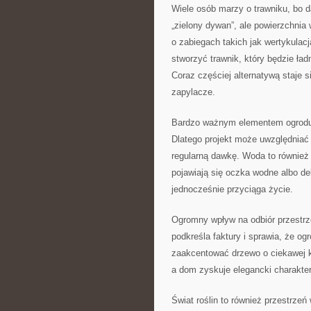
Wiele osób marzy o trawniku, bo d
„zielony dywan”, ale powierzchnia
o zabiegach takich jak wertykulacj
stworzyć trawnik, który będzie ład
Coraz częściej alternatywą staje s
zapylacze.
Bardzo ważnym elementem ogrodu je
Dlatego projekt może uwzględniać
regularną dawkę. Woda to również 
pojawiają się oczka wodne albo del
jednocześnie przyciąga życie.
Ogromny wpływ na odbiór przestrze
podkreśla faktury i sprawia, że o
zaakcentować drzewo o ciekawej k
a dom zyskuje elegancki charakter
Świat roślin to również przestrze