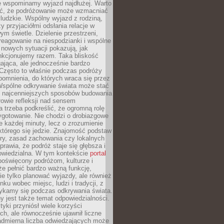
że wspominamy wyjazd najdłużej. Warto
ć, że podróżowanie może wzmacniać
ludzkie. Wspólny wyjazd z rodziną,
y przyjaciółmi odsłania relacje w
ym świetle. Dzielenie przestrzeni,
reagowanie na niespodzianki i wspólne
nowych sytuacji pokazują, jak
nkcjonujemy razem. Taka bliskość
jąca, ale jednocześnie bardzo
 Często to właśnie podczas podróży
omnienia, do których wraca się przez
 Wspólne odkrywanie świata może stać
z najcenniejszych sposobów budowania
ołowie refleksji nad sensem
 trzeba podkreślić, że ogromną rolę
ygotowanie. Nie chodzi o drobiazgowe
e każdej minuty, lecz o zrozumienie
którego się jedzie. Znajomość podstaw
ltury, zasad zachowania czy lokalnych
rawia, że podróż staje się głębsza i
powiedzialna. W tym kontekście
portal
oświęcony podróżom, kulturze i
że pełnić bardzo ważną funkcję,
e tylko planować wyjazdy, ale również
ku wobec miejsc, ludzi i tradycji, z
tykamy się podczas odkrywania świata.
 jest także temat odpowiedzialności.
tyki przyniósł wiele korzyści
h, ale równocześnie ujawnił liczne
admierna liczba odwiedzających może