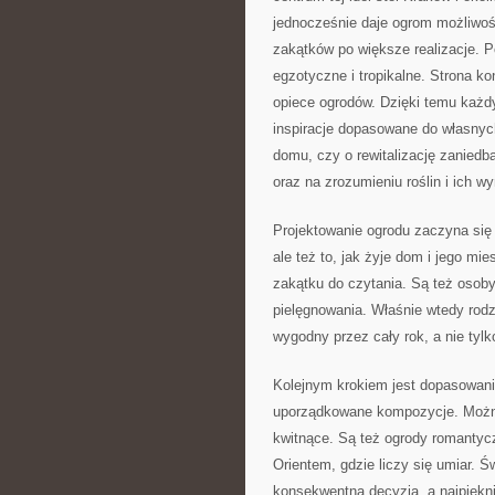
jednocześnie daje ogrom możliwoś
zakątków po większe realizacje.
egzotyczne i tropikalne. Strona kon
opiece ogrodów. Dzięki temu każdy
inspiracje dopasowane do własnych
domu, czy o rewitalizację zaniedba
oraz na zrozumieniu roślin i ich 
Projektowanie ogrodu zaczyna się o
ale też to, jak żyje dom i jego mi
zakątku do czytania. Są też osoby,
pielęgnowania. Właśnie wtedy rodzi
wygodny przez cały rok, a nie tylk
Kolejnym krokiem jest dopasowani
uporządkowane kompozycje. Można 
kwitnące. Są też ogrody romantycz
Orientem, gdzie liczy się umiar. Św
konsekwentna decyzja, a najpiękni