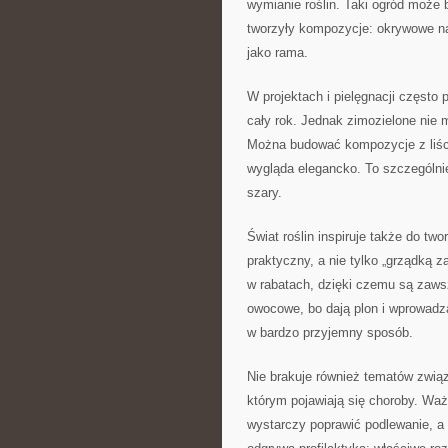
wymianie roślin. Taki ogród może b
tworzyły kompozycje: okrywowe na 
jako rama.
W projektach i pielęgnacji często p
cały rok. Jednak zimozielone nie 
Można budować kompozycje z liśc
wygląda elegancko. To szczególni
szary.
Świat roślin inspiruje także do 
praktyczny, a nie tylko „grządką 
w rabatach, dzięki czemu są zawsz
owocowe, bo dają plon i wprowadza
w bardzo przyjemny sposób.
Nie brakuje również tematów zwią
którym pojawiają się choroby. Waż
wystarczy poprawić podlewanie, a