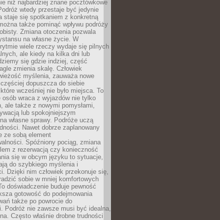
ie niż najbardziej znane pocztówkowe
 Podróż wtedy przestaje być jedynie
 a staje się spotkaniem z konkretną
e można także pominąć wpływu podróży
obisty. Zmiana otoczenia pozwala
ystansu na własne życie. W
ytmie wiele rzeczy wydaje się pilnych
lnych, ale kiedy na kilka dni lub
dziemy się gdzie indziej, część
agle zmienia skalę. Człowiek
wieżość myślenia, zauważa nowe
 częściej dopuszcza do siebie
a które wcześniej nie było miejsca. To
e osób wraca z wyjazdów nie tylko
, ale także z nowymi pomysłami,
ywacją lub spokojniejszym
 na własne sprawy. Podróże uczą
adności. Nawet dobrze zaplanowany
e ze sobą element
walności. Spóźniony pociąg, zmiana
blem z rezerwacją czy konieczność
nia się w obcym języku to sytuacje,
ją do szybkiego myślenia i
i. Dzięki nim człowiek przekonuje się,
oradzić sobie w mniej komfortowych
To doświadczenie buduje pewność
iększa gotowość do podejmowania
ań także po powrocie do
. Podróż nie zawsze musi być idealna,
na. Często właśnie drobne trudności