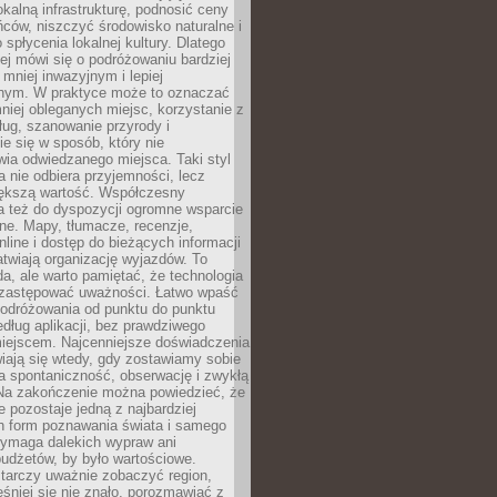
okalną infrastrukturę, podnosić ceny
ców, niszczyć środowisko naturalne i
 spłycenia lokalnej kultury. Dlatego
ej mówi się o podróżowaniu bardziej
niej inwazyjnym i lepiej
ym. W praktyce może to oznaczać
niej obleganych miejsc, korzystanie z
ług, szanowanie przyrody i
 się w sposób, który nie
ia odwiedzanego miejsca. Taki styl
 nie odbiera przyjemności, lecz
większą wartość. Współczesny
a też do dyspozycji ogromne wsparcie
ne. Mapy, tłumacze, recenzje,
nline i dostęp do bieżących informacji
twiają organizację wyjazdów. To
a, ale warto pamiętać, że technologia
 zastępować uważności. Łatwo wpaść
odróżowania od punktu do punktu
dług aplikacji, bez prawdziwego
miejscem. Najcenniejsze doświadczenia
iają się wtedy, gdy zostawiamy sobie
a spontaniczność, obserwację i zwykłą
Na zakończenie można powiedzieć, że
 pozostaje jedną z najbardziej
ch form poznawania świata i samego
wymaga dalekich wypraw ani
udżetów, by było wartościowe.
arczy uważnie zobaczyć region,
śniej się nie znało, porozmawiać z