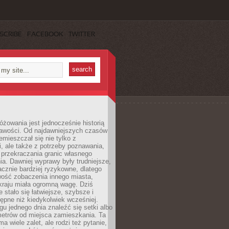
SCRIBE
FACEBOOK
TWITTER
różowania jest jednocześnie historią
ekawości. Od najdawniejszych czasów
emieszczał się nie tylko z
, ale także z potrzeby poznawania,
 przekraczania granic własnego
a. Dawniej wyprawy były trudniejsze,
acznie bardziej ryzykowne, dlatego
ość zobaczenia innego miasta,
kraju miała ogromną wagę. Dziś
 stało się łatwiejsze, szybsze i
tępne niż kiedykolwiek wcześniej.
u jednego dnia znaleźć się setki albo
metrów od miejsca zamieszkania. Ta
a wiele zalet, ale rodzi też pytanie,