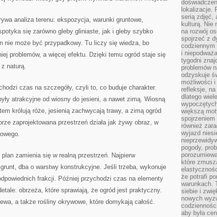
doświadczen
lokalizacje.
serią zdjęć,
ywa analiza terenu: ekspozycja, warunki gruntowe,
kulturą. Ni
potyka się zarówno gleby gliniaste, jak i gleby szybko
na rozwój os
spojrzeć z d
in nie może być przypadkowy. Tu liczy się wiedza, bo
codziennym r
i niepodważa
ej problemów, a więcej efektu. Dzięki temu ogród staje się
tygodni znaj
 z naturą.
problemów n
odzyskuje ś
możliwości i
hodzi czas na szczegóły, czyli to, co buduje charakter.
refleksje, n
dlatego wiel
ły atrakcyjne od wiosny do jesieni, a nawet zimą. Wiosną
wypoczętych
tem królują róże, jesienią zachwycają trawy, a zimą ogród
większą mot
spojrzeniem
brze zaprojektowana przestrzeń działa jak żywy obraz, w
również zar
wyjazd niesi
nowego.
nieprzewidy
pogody, pro
porozumiewa
plan zamienia się w realną przestrzeń. Najpierw
które zmusza
 grunt, dba o warstwy konstrukcyjne. Jeśli trzeba, wykonuje
elastycznośc
że potrafi p
dpowiednich frakcji. Później przychodzi czas na elementy
warunkach. 
 detale: obrzeża, które sprawiają, że ogród jest praktyczny.
siebie i zw
nowych wyzw
rzewa, a także rośliny okrywowe, które domykają całość.
codzienności
aby była cen