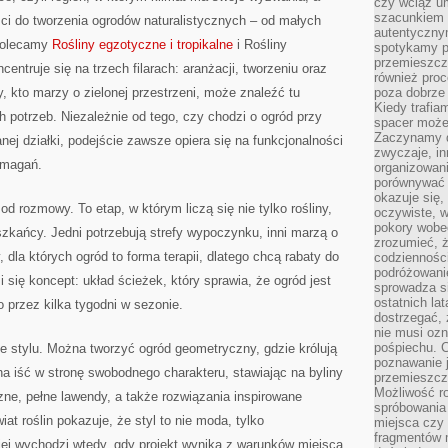
czy wciąż u
szacunkiem 
ci do tworzenia ogrodów naturalistycznych – od małych
autentyczny
 Polecamy
Rośliny egzotyczne i tropikalne
i Rośliny
spotykamy po
przemieszcza
centruje się na trzech filarach: aranżacji, tworzeniu oraz
również pro
, kto marzy o zielonej przestrzeni, może znaleźć tu
poza dobrze
Kiedy trafia
 potrzeb. Niezależnie od tego, czy chodzi o ogród przy
spacer może
Zaczynamy d
nej działki, podejście zawsze opiera się na funkcjonalności
zwyczaje, in
wymagań.
organizowani
porównywać 
okazuje się,
d rozmowy. To etap, w którym liczą się nie tylko rośliny,
oczywiste, w
pokory wobec
eszkańcy. Jedni potrzebują strefy wypoczynku, inni marzą o
zrozumieć, ż
 dla których ogród to forma terapii, dlatego chcą rabaty do
codziennośc
podróżowanie
 się koncept: układ ścieżek, który sprawia, że ogród jest
sprowadza si
ostatnich la
o przez kilka tygodni w sezonie.
dostrzegać,
nie musi ozn
pośpiechu. 
e stylu. Można tworzyć ogród geometryczny, gdzie królują
poznawanie j
iść w stronę swobodnego charakteru, stawiając na byliny
przemieszcz
Możliwość r
ne, pełne lawendy, a także rozwiązania inspirowane
spróbowania 
iat roślin pokazuje, że styl to nie moda, tylko
miejsca czy
fragmentów m
ej wychodzi wtedy, gdy projekt wynika z warunków miejsca.