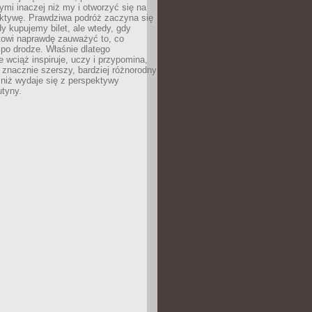
ymi inaczej niż my i otworzyć się na
ktywę. Prawdziwa podróż zaczyna się
dy kupujemy bilet, ale wtedy, gdy
towi naprawdę zauważyć to, co
po drodze. Właśnie dlatego
 wciąż inspiruje, uczy i przypomina,
t znacznie szerszy, bardziej różnorodny
 niż wydaje się z perspektywy
utyny.