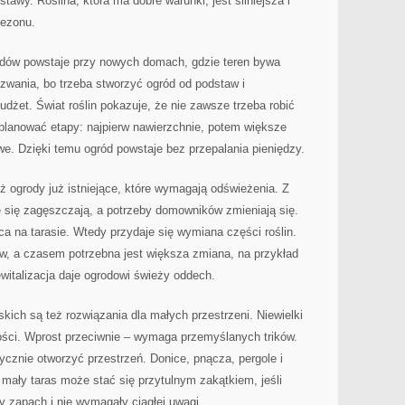
tawy. Roślina, która ma dobre warunki, jest silniejsza i
sezonu.
odów powstaje przy nowych domach, gdzie teren bywa
zwania, bo trzeba stworzyć ogród od podstaw i
dżet. Świat roślin pokazuje, że nie zawsze trzeba robić
planować etapy: najpierw nawierzchnie, potem większe
owe. Dzięki temu ogród powstaje bez przepalania pieniędzy.
 ogrody już istniejące, które wymagają odświeżenia. Z
 się zagęszczają, a potrzeby domowników zmieniają się.
ca na tarasie. Wtedy przydaje się wymiana części roślin.
w, a czasem potrzebna jest większa zmiana, na przykład
ewitalizacja daje ogrodowi świeży oddech.
ch są też rozwiązania dla małych przestrzeni. Niewielki
ści. Wprost przeciwnie – wymaga przemyślanych trików.
tycznie otworzyć przestrzeń. Donice, pnącza, pergole i
 mały taras może stać się przytulnym zakątkiem, jeśli
ły zapach i nie wymagały ciągłej uwagi.