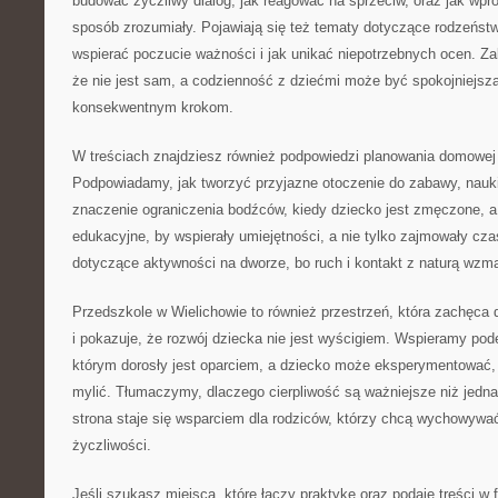
budować życzliwy dialog, jak reagować na sprzeciw, oraz jak wpr
sposób zrozumiały. Pojawiają się też tematy dotyczące rodzeńst
wspierać poczucie ważności i jak unikać niepotrzebnych ocen. Za
że nie jest sam, a codzienność z dziećmi może być spokojniejsz
konsekwentnym krokom.
W treściach znajdziesz również podpowiedzi planowania domowej i
Podpowiadamy, jak tworzyć przyjazne otoczenie do zabawy, nau
znaczenie ograniczenia bodźców, kiedy dziecko jest zmęczone, a
edukacyjne, by wspierały umiejętności, a nie tylko zajmowały cz
dotyczące aktywności na dworze, bo ruch i kontakt z naturą wzma
Przedszkole w Wielichowie to również przestrzeń, która zachęca
i pokazuje, że rozwój dziecka nie jest wyścigiem. Wspieramy pod
którym dorosły jest oparciem, a dziecko może eksperymentować,
mylić. Tłumaczymy, dlaczego cierpliwość są ważniejsze niż jedna 
strona staje się wsparciem dla rodziców, którzy chcą wychowywa
życzliwości.
Jeśli szukasz miejsca, które łączy praktykę oraz podaje treści w f