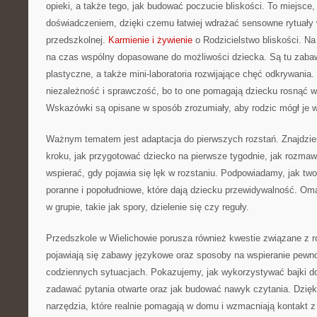
opieki, a także tego, jak budować poczucie bliskości. To miejsce
doświadczeniem, dzięki czemu łatwiej wdrażać sensowne rytuały
przedszkolnej.
Karmienie i żywienie
o Rodzicielstwo bliskości. Na
na czas wspólny dopasowane do możliwości dziecka. Są tu zaba
plastyczne, a także mini-laboratoria rozwijające chęć odkrywania
niezależność i sprawczość, bo to one pomagają dziecku rosnąć w
Wskazówki są opisane w sposób zrozumiały, aby rodzic mógł je w
Ważnym tematem jest adaptacja do pierwszych rozstań. Znajdzies
kroku, jak przygotować dziecko na pierwsze tygodnie, jak rozmawi
wspierać, gdy pojawia się lęk w rozstaniu. Podpowiadamy, jak tw
poranne i popołudniowe, które dają dziecku przewidywalność. O
w grupie, takie jak spory, dzielenie się czy reguły.
Przedszkole w Wielichowie porusza również kwestie związane z
pojawiają się zabawy językowe oraz sposoby na wspieranie pewn
codziennych sytuacjach. Pokazujemy, jak wykorzystywać bajki d
zadawać pytania otwarte oraz jak budować nawyk czytania. Dzięki
narzędzia, które realnie pomagają w domu i wzmacniają kontakt z