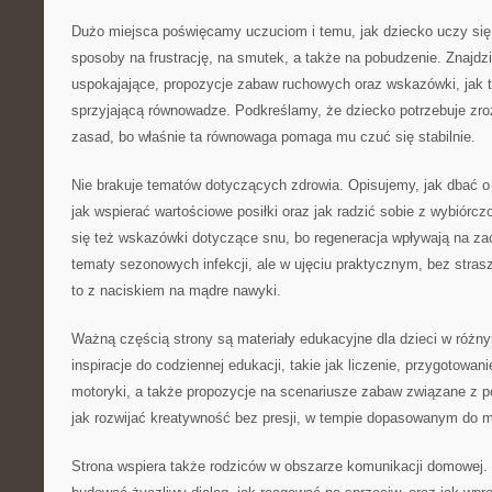
Dużo miejsca poświęcamy uczuciom i temu, jak dziecko uczy si
sposoby na frustrację, na smutek, a także na pobudzenie. Znajdzi
uspokajające, propozycje zabaw ruchowych oraz wskazówki, jak 
sprzyjającą równowadze. Podkreślamy, że dziecko potrzebuje zro
zasad, bo właśnie ta równowaga pomaga mu czuć się stabilnie.
Nie brakuje tematów dotyczących zdrowia. Opisujemy, jak dbać o
jak wspierać wartościowe posiłki oraz jak radzić sobie z wybiórc
się też wskazówki dotyczące snu, bo regeneracja wpływają na z
tematy sezonowych infekcji, ale w ujęciu praktycznym, bez strasz
to z naciskiem na mądre nawyki.
Ważną częścią strony są materiały edukacyjne dla dzieci w różny
inspiracje do codziennej edukacji, takie jak liczenie, przygotowani
motoryki, a także propozycje na scenariusze zabaw związane z 
jak rozwijać kreatywność bez presji, w tempie dopasowanym do 
Strona wspiera także rodziców w obszarze komunikacji domowej.