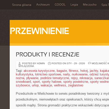
Archiwum
GOOOL
Legia
Meczycho
Strona główna
Spis 
PRZEWINIENIE
PRODUKTY I RECENZJE
POSTED BY ADMIN
POSTED ON STY - 29 - 2026
MOŻLIWOŚĆ 
WYŁĄCZONA
Tagi:
akcesoria turystyczne
,
bagaże
,
fitness
,
hokej
,
jachty
,
kajak
kulturystyka
,
lotnictwo sportowe
,
narty
,
nurkowanie
,
odzież turyst
nożna
,
pływanie
,
podróże tematyczne
,
rejsy
,
rekreacja
,
saneczka
snowboard
,
sport
,
sporty halowe
,
sporty powietrzne
,
sporty wodne
szybowce
,
urlop
,
wakacje
,
wellness
,
żeglarstwo
Przedszkole w Wielichowie to serwis poradnikowy tworzony z my
przedszkolnym, niemowlętach oraz opiekunach, którzy chcą wspi
sposób mądry. Strona gromadzi praktyczne wskazówki dotyczące