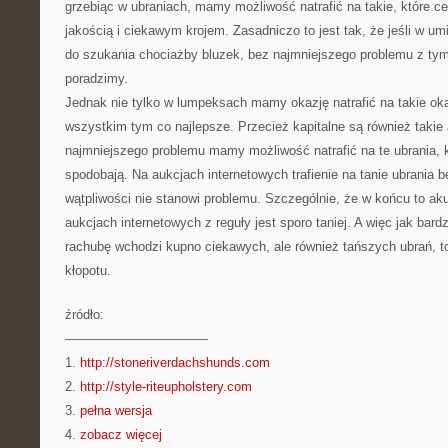
grzebiąc w ubraniach, mamy możliwość natrafić na takie, które ce
jakością i ciekawym krojem. Zasadniczo to jest tak, że jeśli w u
do szukania chociażby bluzek, bez najmniejszego problemu z ty
poradzimy.
Jednak nie tylko w lumpeksach mamy okazję natrafić na takie oka
wszystkim tym co najlepsze. Przecież kapitalne są również takie
najmniejszego problemu mamy możliwość natrafić na te ubrania,
spodobają. Na aukcjach internetowych trafienie na tanie ubrania 
wątpliwości nie stanowi problemu. Szczególnie, że w końcu to aku
aukcjach internetowych z reguły jest sporo taniej. A więc jak bard
rachubę wchodzi kupno ciekawych, ale również tańszych ubrań, t
kłopotu.
źródło:
———————————
1.
http://stoneriverdachshunds.com
2.
http://style-riteupholstery.com
3.
pełna wersja
4.
zobacz więcej