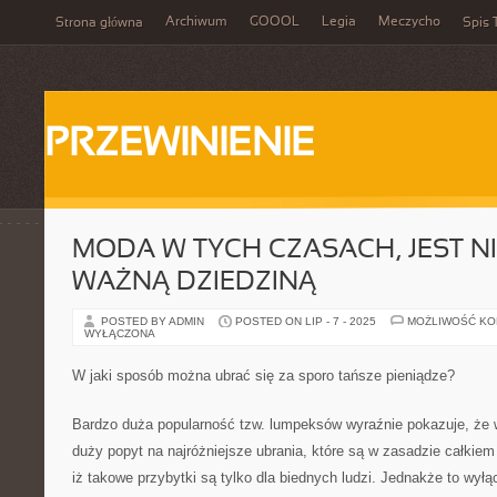
Archiwum
GOOOL
Legia
Meczycho
Strona główna
Spis 
PRZEWINIENIE
MODA W TYCH CZASACH, JEST N
WAŻNĄ DZIEDZINĄ
POSTED BY ADMIN
POSTED ON LIP - 7 - 2025
MOŻLIWOŚĆ K
WYŁĄCZONA
W jaki sposób można ubrać się za sporo tańsze pieniądze?
Bardzo duża popularność tzw. lumpeksów wyraźnie pokazuje, że 
duży popyt na najróżniejsze ubrania, które są w zasadzie całkiem
iż takowe przybytki są tylko dla biednych ludzi. Jednakże to wył