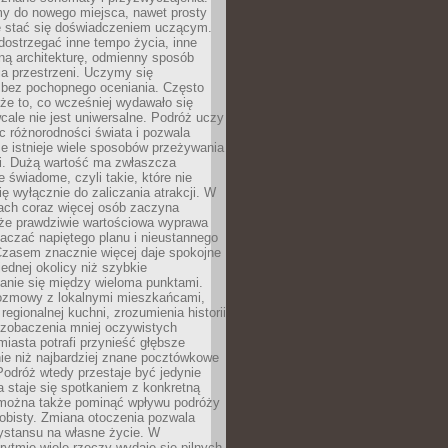
my do nowego miejsca, nawet prosty
 stać się doświadczeniem uczącym.
ostrzegać inne tempo życia, inne
ną architekturę, odmienny sposób
a przestrzeni. Uczymy się
bez pochopnego oceniania. Często
 że to, co wcześniej wydawało się
cale nie jest uniwersalne. Podróż uczy
 różnorodności świata i pozwala
e istnieje wiele sposobów przeżywania
i. Dużą wartość ma zwłaszcza
 świadome, czyli takie, które nie
ę wyłącznie do zaliczania atrakcji. W
tach coraz więcej osób zaczyna
 że prawdziwie wartościowa wyprawa
aczać napiętego planu i nieustannego
Czasem znacznie więcej daje spokojne
ednej okolicy niż szybkie
anie się między wieloma punktami.
ozmowy z lokalnymi mieszkańcami,
regionalnej kuchni, zrozumienia historii
 zobaczenia mniej oczywistych
iasta potrafi przynieść głębsze
ie niż najbardziej znane pocztówkowe
 Podróż wtedy przestaje być jedynie
 a staje się spotkaniem z konkretną
e można także pominąć wpływu podróży
obisty. Zmiana otoczenia pozwala
ystansu na własne życie. W
ytmie wiele rzeczy wydaje się pilnych