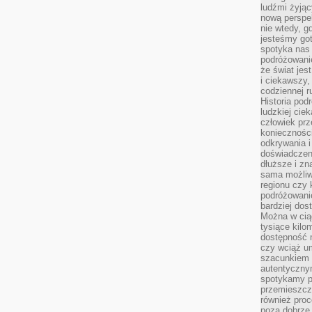
ludźmi żyjąc
nową perspe
nie wtedy, g
jesteśmy go
spotyka nas 
podróżowanie
że świat jes
i ciekawszy,
codziennej r
Historia pod
ludzkiej ci
człowiek prz
konieczności
odkrywania i
doświadczeni
dłuższe i zn
sama możliw
regionu czy 
podróżowanie
bardziej dos
Można w ciąg
tysiące kilo
dostępność m
czy wciąż u
szacunkiem 
autentyczny
spotykamy po
przemieszcza
również pro
poza dobrze