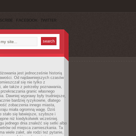
SCRIBE
FACEBOOK
TWITTER
różowania jest jednocześnie historią
ekawości. Od najdawniejszych czasów
emieszczał się nie tylko z
, ale także z potrzeby poznawania,
 przekraczania granic własnego
a. Dawniej wyprawy były trudniejsze,
acznie bardziej ryzykowne, dlatego
ość zobaczenia innego miasta,
kraju miała ogromną wagę. Dziś
 stało się łatwiejsze, szybsze i
tępne niż kiedykolwiek wcześniej.
u jednego dnia znaleźć się setki albo
metrów od miejsca zamieszkania. Ta
a wiele zalet, ale rodzi też pytanie,