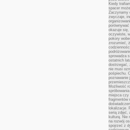
Kiedy trafia
spacer może
Zaczynamy d
zwyczaje, in
organizowani
porównywać 
okazuje się,
oczywiste, w
pokory wobec
zrozumieć, ż
codziennośc
podróżowanie
sprowadza si
ostatnich la
dostrzegać,
nie musi ozn
pośpiechu. 
poznawanie j
przemieszcz
Możliwość r
spróbowania 
miejsca czy
fragmentów m
doświadczen
lokalizacje.
serią zdjęć,
kulturą. Ni
na rozwój os
spojrzeć z d
codziennym r