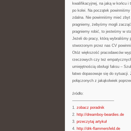
kwalifikacyjnej, na jaką w końcu 
po kolei. Na początek powinniśmy
zdalna. Nie powinniśmy mieć zbyt
pragniemy, żebyśmy mogli zacząć 
pragniemy robić, to jesteśmy w s
Jeżeli do pracy, którą wybraliśmy
stworzonym przez nas CV powinniś
Otóż większość pracodawców wypat
rzeczowych czy też empatycznych,
umiejętnością obsługi faksu – Sz
łatwo dopasowuje się do sytuacji
połączonych z jakąkolwiek poprze
źródło:
———————————
1.
zobacz poradnik
2.
http://dreamboy-beardies.de
3.
przeczytaj artykuł
4.
http://drk-flammersfeld.de