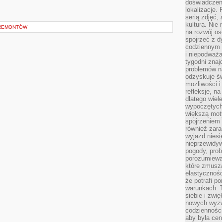
doświadczen
lokalizacje.
serią zdjęć,
kulturą. Ni
 REMONTÓW
na rozwój os
spojrzeć z d
codziennym r
i niepodważa
tygodni znaj
problemów n
odzyskuje ś
możliwości i
refleksje, n
dlatego wiel
wypoczętych
większą mot
spojrzeniem
również zar
wyjazd niesi
nieprzewidy
pogody, pro
porozumiewa
które zmusza
elastycznośc
że potrafi p
warunkach. 
siebie i zw
nowych wyzw
codzienności
aby była cen