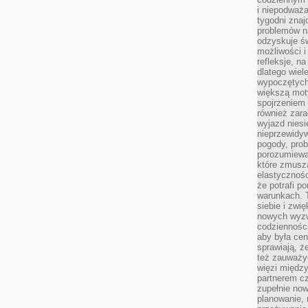
i niepodważa
tygodni znaj
problemów n
odzyskuje ś
możliwości i
refleksje, n
dlatego wiel
wypoczętych
większą mot
spojrzeniem
również zar
wyjazd niesi
nieprzewidy
pogody, pro
porozumiewa
które zmusza
elastycznośc
że potrafi p
warunkach. 
siebie i zw
nowych wyzw
codzienności
aby była cen
sprawiają, 
też zauważy
więzi między
partnerem cz
zupełnie now
planowanie, 