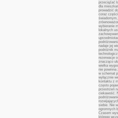
przeciążać l
dla mieszkań
prowadzić do
coraz części
świadomym, m
zrównoważon
wybieranie m
lokalnych us
zachowywanie
uprzedmiotaw
podróżowania
nadaje jej 
podróżnik m
technologicz
rezerwacje o
znacząco uła
wielka wygod
nie powinna
w schemat p
wyłącznie we
kontaktu z 
często pojaw
przestrzeń n
ciekawość. 
podróżowanie
rozwijający
siebie. Nie 
ogromnych b
Czasem wyst
którego wcze