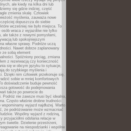
lnych, ale kiedy na kilka dni lub
dziemy się gdzie indziej, część
agle zmienia skalę. Człowiek
wieżość myślenia, zauważa nowe
 częściej dopuszcza do siebie
a które wcześniej nie było miejsca. To
e osób wraca z wyjazdów nie tylko
, ale także z nowymi pomysłami,
ywacją lub spokojniejszym
 na własne sprawy. Podróże uczą
adności. Nawet dobrze zaplanowany
e ze sobą element
walności. Spóźniony pociąg, zmiana
blem z rezerwacją czy konieczność
nia się w obcym języku to sytuacje,
ją do szybkiego myślenia i
i. Dzięki nim człowiek przekonuje się,
oradzić sobie w mniej komfortowych
To doświadczenie buduje pewność
iększa gotowość do podejmowania
ań także po powrocie do
. Podróż nie zawsze musi być idealna,
na. Często właśnie drobne trudności
że wspominamy wyjazd najdłużej. Warto
ć, że podróżowanie może wzmacniać
ludzkie. Wspólny wyjazd z rodziną,
y przyjaciółmi odsłania relacje w
ym świetle. Dzielenie przestrzeni,
reagowanie na niespodzianki i wspólne