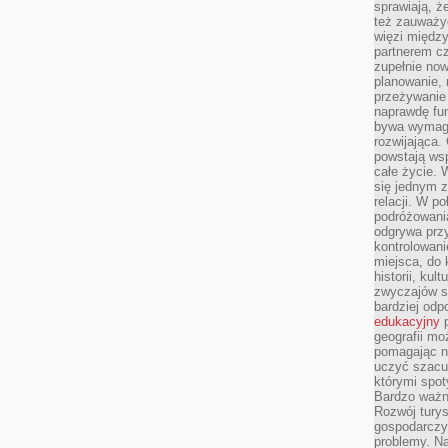
sprawiają, 
też zauważy
więzi między
partnerem cz
zupełnie now
planowanie, 
przeżywanie 
naprawdę fu
bywa wymaga
rozwijająca.
powstają wsp
całe życie.
się jednym 
relacji. W p
podróżowania
odgrywa prz
kontrolowani
miejsca, do 
historii, ku
zwyczajów sp
bardziej od
edukacyjny
p
geografii mo
pomagając ni
uczyć szacun
którymi spo
Bardzo ważny
Rozwój turys
gospodarczyc
problemy. N