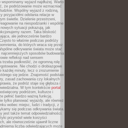
że wspominamy wyjazd najdłużej. Warto
ć, że podróżowanie może wzmacniać
ludzkie. Wspólny wyjazd z rodziną,
y przyjaciółmi odsłania relacje w
ym świetle. Dzielenie przestrzeni,
reagowanie na niespodzianki i wspólne
nowych sytuacji pokazują, jak
nkcjonujemy razem. Taka bliskość
jąca, ale jednocześnie bardzo
 Często to właśnie podczas podróży
omnienia, do których wraca się przez
 Wspólne odkrywanie świata może stać
z najcenniejszych sposobów budowania
ołowie refleksji nad sensem
 trzeba podkreślić, że ogromną rolę
ygotowanie. Nie chodzi o drobiazgowe
e każdej minuty, lecz o zrozumienie
którego się jedzie. Znajomość podstaw
ltury, zasad zachowania czy lokalnych
rawia, że podróż staje się głębsza i
powiedzialna. W tym kontekście
portal
oświęcony podróżom, kulturze i
że pełnić bardzo ważną funkcję,
e tylko planować wyjazdy, ale również
ku wobec miejsc, ludzi i tradycji, z
tykamy się podczas odkrywania świata.
 jest także temat odpowiedzialności.
tyki przyniósł wiele korzyści
h, ale równocześnie ujawnił liczne
admierna liczba odwiedzających może