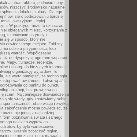
okalną infrastrukturę, podnosić ceny
ców, niszczyć środowisko naturalne i
 spłycenia lokalnej kultury. Dlatego
ej mówi się o podróżowaniu bardziej
niej inwazyjnym i lepiej
ym. W praktyce może to oznaczać
niej obleganych miejsc, korzystanie z
ług, szanowanie przyrody i
 się w sposób, który nie
ia odwiedzanego miejsca. Taki styl
 nie odbiera przyjemności, lecz
większą wartość. Współczesny
a też do dyspozycji ogromne wsparcie
ne. Mapy, tłumacze, recenzje,
nline i dostęp do bieżących informacji
twiają organizację wyjazdów. To
a, ale warto pamiętać, że technologia
 zastępować uważności. Łatwo wpaść
odróżowania od punktu do punktu
dług aplikacji, bez prawdziwego
miejscem. Najcenniejsze doświadczenia
iają się wtedy, gdy zostawiamy sobie
a spontaniczność, obserwację i zwykłą
Na zakończenie można powiedzieć, że
 pozostaje jedną z najbardziej
ch form poznawania świata i samego
wymaga dalekich wypraw ani
udżetów, by było wartościowe.
arczy uważnie zobaczyć region,
śniej się nie znało, porozmawiać z