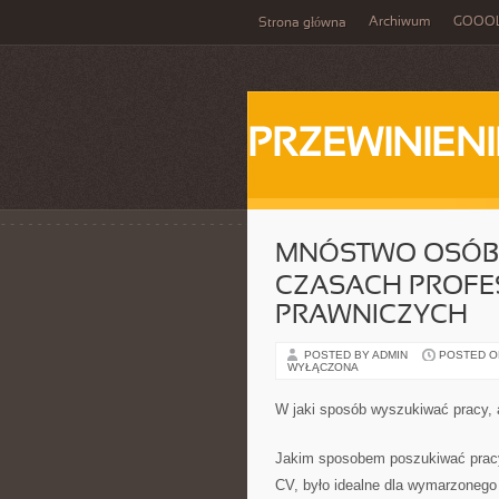
Archiwum
GOOO
Strona główna
PRZEWINIENI
MNÓSTWO OSÓB 
CZASACH PROFE
PRAWNICZYCH
POSTED BY ADMIN
POSTED ON 
WYŁĄCZONA
W jaki sposób wyszukiwać pracy,
Jakim sposobem poszukiwać pracy
CV, było idealne dla wymarzonego