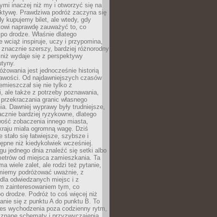
ymi inaczej niż my i otworzyć się na
ktywę. Prawdziwa podróż zaczyna się
dy kupujemy bilet, ale wtedy, gdy
towi naprawdę zauważyć to, co
po drodze. Właśnie dlatego
 wciąż inspiruje, uczy i przypomina,
t znacznie szerszy, bardziej różnorodny
 niż wydaje się z perspektywy
utyny.
różowania jest jednocześnie historią
ekawości. Od najdawniejszych czasów
emieszczał się nie tylko z
, ale także z potrzeby poznawania,
 przekraczania granic własnego
a. Dawniej wyprawy były trudniejsze,
acznie bardziej ryzykowne, dlatego
ość zobaczenia innego miasta,
kraju miała ogromną wagę. Dziś
 stało się łatwiejsze, szybsze i
tępne niż kiedykolwiek wcześniej.
u jednego dnia znaleźć się setki albo
metrów od miejsca zamieszkania. Ta
a wiele zalet, ale rodzi też pytanie,
miemy podróżować uważnie, z
dla odwiedzanych miejsc i z
m zainteresowaniem tym, co
 drodze. Podróż to coś więcej niż
nie się z punktu A do punktu B. To
ces wychodzenia poza codzienny rytm,
 znane schematy i przyzwyczajenia.