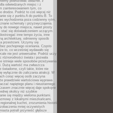
miemy podróżować uważnie, z
dla odwiedzanych miejsc i z
m zainteresowaniem tym, co
 drodze. Podróż to coś więcej niż
nie się z punktu A do punktu B. To
ces wychodzenia poza codzienny rytm,
 znane schematy i przyzwyczajenia.
my do nowego miejsca, nawet prosty
 stać się doświadczeniem uczącym.
ostrzegać inne tempo życia, inne
ną architekturę, odmienny sposób
a przestrzeni. Uczymy się
bez pochopnego oceniania. Często
 że to, co wcześniej wydawało się
cale nie jest uniwersalne. Podróż uczy
 różnorodności świata i pozwala
e istnieje wiele sposobów przeżywania
i. Dużą wartość ma zwłaszcza
 świadome, czyli takie, które nie
ę wyłącznie do zaliczania atrakcji. W
tach coraz więcej osób zaczyna
 że prawdziwie wartościowa wyprawa
aczać napiętego planu i nieustannego
Czasem znacznie więcej daje spokojne
ednej okolicy niż szybkie
anie się między wieloma punktami.
ozmowy z lokalnymi mieszkańcami,
regionalnej kuchni, zrozumienia historii
 zobaczenia mniej oczywistych
iasta potrafi przynieść głębsze