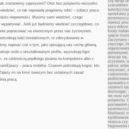
czy wciąż u
i tak zostaniemy zaproszeni? Otóż bez pośpiechu wszystko
szacunkiem 
autentyczny
 wiedzieć, co tak naprawdę pragniemy robić – zobacz praca
spotykamy po
 dużo niepewności. Musimy sami wiedzieć, czego
przemieszcza
również pro
wypatrywać. Jeśli już będziemy wiedzieć szczegółowo, co
poza dobrze
tanie popracować na stworzonym przez nas życiorysem.
Kiedy trafia
spacer może
 potrzebują ludzi kontaktowych, to zdecydowanie w
Zaczynamy d
zwyczaje, in
my napisać coś o tym, jako opisującą nas cechę główną.
organizowani
ruje osób o ukształtowanym profilu, wyszukują figur
porównywać 
okazuje się,
 ze zdolnością prędkiego pisania na komputerze albo z
oczywiste, w
ukamEpracy – praca mobilna. Czasem potrzebują kogoś, kto
pokory wobec
zrozumieć, ż
. Zależy im na kimś świeżym bez ustalonych zasad
codziennośc
podróżowanie
dnią pracą.
sprowadza si
ostatnich la
dostrzegać,
nie musi ozn
pośpiechu. 
poznawanie j
przemieszcz
Możliwość r
spróbowania 
miejsca czy
fragmentów m