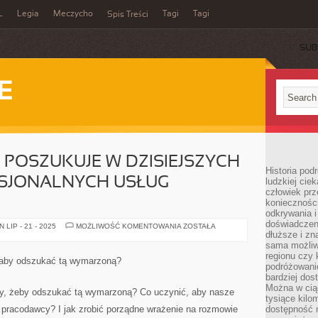
L
Legia
Meczycho
Tagi
Tagi
Spis Treści
SUB
E
POSZUKUJE W DZISIEJSZYCH
Historia pod
SJONALNYCH USŁUG
ludzkiej ci
człowiek prz
konieczności
odkrywania i
doświadczeni
MNÓSTWO
LIP - 21 - 2025
MOŻLIWOŚĆ KOMENTOWANIA
ZOSTAŁA
OSÓB
dłuższe i zn
POSZUKUJE
sama możliw
W
regionu czy 
DZISIEJSZYCH
 aby odszukać tą wymarzoną?
CZASACH
podróżowanie
PROFESJONALNYCH
bardziej dos
USŁUG
Można w ciąg
PRAWNICZYCH
, żeby odszukać tą wymarzoną? Co uczynić, aby nasze
tysiące kilo
 pracodawcy? I jak zrobić porządne wrażenie na rozmowie
dostępność m