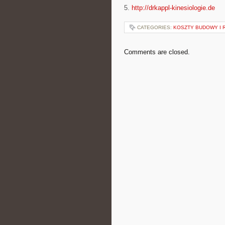
5.
http://drkappl-kinesiologie.de
CATEGORIES:
KOSZTY BUDOWY I
Comments are closed.