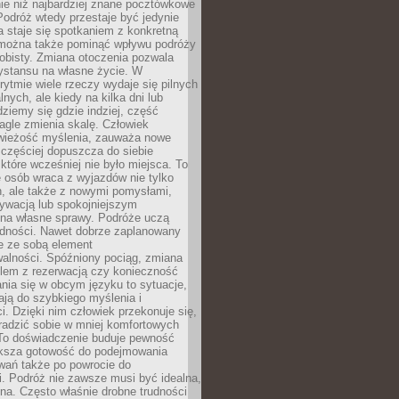
ie niż najbardziej znane pocztówkowe
 Podróż wtedy przestaje być jedynie
 a staje się spotkaniem z konkretną
e można także pominąć wpływu podróży
obisty. Zmiana otoczenia pozwala
ystansu na własne życie. W
ytmie wiele rzeczy wydaje się pilnych
lnych, ale kiedy na kilka dni lub
dziemy się gdzie indziej, część
agle zmienia skalę. Człowiek
wieżość myślenia, zauważa nowe
 częściej dopuszcza do siebie
a które wcześniej nie było miejsca. To
e osób wraca z wyjazdów nie tylko
, ale także z nowymi pomysłami,
ywacją lub spokojniejszym
 na własne sprawy. Podróże uczą
adności. Nawet dobrze zaplanowany
e ze sobą element
walności. Spóźniony pociąg, zmiana
blem z rezerwacją czy konieczność
nia się w obcym języku to sytuacje,
ją do szybkiego myślenia i
i. Dzięki nim człowiek przekonuje się,
oradzić sobie w mniej komfortowych
To doświadczenie buduje pewność
iększa gotowość do podejmowania
ań także po powrocie do
. Podróż nie zawsze musi być idealna,
na. Często właśnie drobne trudności