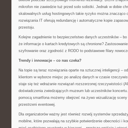
mikrofon nie zawiedzie tuż przed solo solistki. Jednak w dobie ch
skalowalnych usług hostingowych takie ryzyko można znacząco o
rozwiązania IT oferują redundancję i automatyczne kopie zapasow
przestoju.
Kolejne zagadnienie to bezpieczeństwo danych uczestników – bo 
że informacje o kartach kredytowych są chronione? Zastosowanie
szyfrowanie oraz zgodność z RODO to podstawowe filary nowoczes
Trendy i innowacje – co nas czeka?
Na topie są teraz rozwiązania oparte na sztucznej inteligencji –
klientom w wyborze miejsc po analizę danych w czasie rzeczywis
staje się też wdrażanie rozwiązań rozszerzonej rzeczywistości (
doświadczenia zwiedzających muzeum lub uczestników koncertu
pomocą smartfona możemy obejrzeć na żywo wizualizację sceny 
przestrzeni eventowej.
Dla organizatorów ważny jest również rozwój systemów sprzedaży 
mobilne, które pozwalają na szybkie potwierdzenie obecności i kon
mieć osobistego asystenta w kieszeni – prostsze wejście i więcej