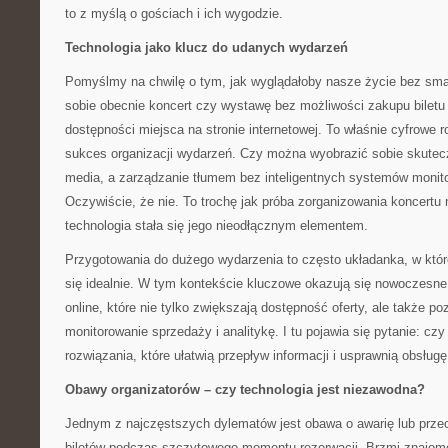
to z myślą o gościach i ich wygodzie.
Technologia jako klucz do udanych wydarzeń
Pomyślmy na chwilę o tym, jak wyglądałoby nasze życie bez sma
sobie obecnie koncert czy wystawę bez możliwości zakupu biletu
dostępności miejsca na stronie internetowej. To właśnie cyfrowe r
sukces organizacji wydarzeń. Czy można wyobrazić sobie skutec
media, a zarządzanie tłumem bez inteligentnych systemów monitor
Oczywiście, że nie. To trochę jak próba zorganizowania koncertu
technologia stała się jego nieodłącznym elementem.
Przygotowania do dużego wydarzenia to często układanka, w któr
się idealnie. W tym kontekście kluczowe okazują się nowoczesn
online, które nie tylko zwiększają dostępność oferty, ale także p
monitorowanie sprzedaży i analitykę. I tu pojawia się pytanie: cz
rozwiązania, które ułatwią przepływ informacji i usprawnią obsługę
Obawy organizatorów – czy technologia jest niezawodna?
Jednym z najczęstszych dylematów jest obawa o awarię lub prze
biletów podczas szczytowego momentu rezerwacji. Brzmi znajomo