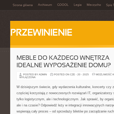
Archiwum
GOOOL
Legia
Meczycho
Strona główna
Spis 
PRZEWINIENIE
MEBLE DO KAŻDEGO WNĘTRZA –
IDEALNE WYPOSAŻENIE DOMU?
POSTED BY ADMIN
POSTED ON CZE - 20 - 2025
MOŻLIWOŚĆ 
WYŁĄCZONA
W dzisiejszym świecie, gdy wydarzenia kulturalne, koncerty czy
częściej korzystają z nowoczesnych rozwiązań IT, organizatorzy
tylko logistycznym, ale i technologicznym. Jak sprawić, by organi
ale i na czasie? Odpowiedź leży w integracji innowacyjnych narzę
wspierają cały proces – od sprzedaży biletów po zarządzanie ru