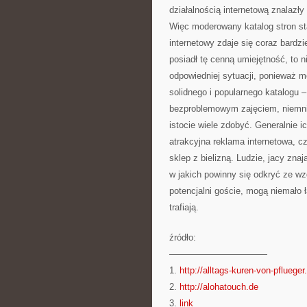
działalnością internetową znalazł
Więc moderowany katalog stron sta
internetowy zdaje się coraz bardzie
posiadł tę cenną umiejętność, to n
odpowiedniej sytuacji, ponieważ m
solidnego i popularnego katalogu –
bezproblemowym zajęciem, niemni
istocie wiele zdobyć. Generalnie ic
atrakcyjna reklama internetowa, 
sklep z bielizną. Ludzie, jacy znaj
w jakich powinny się odkryć ze wz
potencjalni goście, mogą niemało ł
trafiają.
źródło:
———————————
1.
http://alltags-kuren-von-pflueger
2.
http://alohatouch.de
3.
link