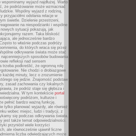
że wspominamy wyjazd najdłużej. Warto
ć, że podróżowanie może wzmacniać
ludzkie. Wspólny wyjazd z rodziną,
y przyjaciółmi odsłania relacje w
ym świetle. Dzielenie przestrzeni,
reagowanie na niespodzianki i wspólne
nowych sytuacji pokazują, jak
nkcjonujemy razem. Taka bliskość
jąca, ale jednocześnie bardzo
 Często to właśnie podczas podróży
omnienia, do których wraca się przez
 Wspólne odkrywanie świata może stać
z najcenniejszych sposobów budowania
ołowie refleksji nad sensem
 trzeba podkreślić, że ogromną rolę
ygotowanie. Nie chodzi o drobiazgowe
e każdej minuty, lecz o zrozumienie
którego się jedzie. Znajomość podstaw
ltury, zasad zachowania czy lokalnych
rawia, że podróż staje się głębsza i
powiedzialna. W tym kontekście
portal
oświęcony podróżom, kulturze i
że pełnić bardzo ważną funkcję,
e tylko planować wyjazdy, ale również
ku wobec miejsc, ludzi i tradycji, z
tykamy się podczas odkrywania świata.
 jest także temat odpowiedzialności.
tyki przyniósł wiele korzyści
h, ale równocześnie ujawnił liczne
admierna liczba odwiedzających może