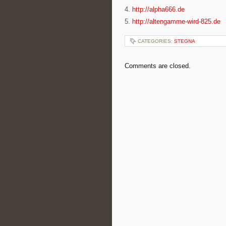
4.
http://alpha666.de
5.
http://altengamme-wird-825.de
CATEGORIES:
STEGNA
Comments are closed.