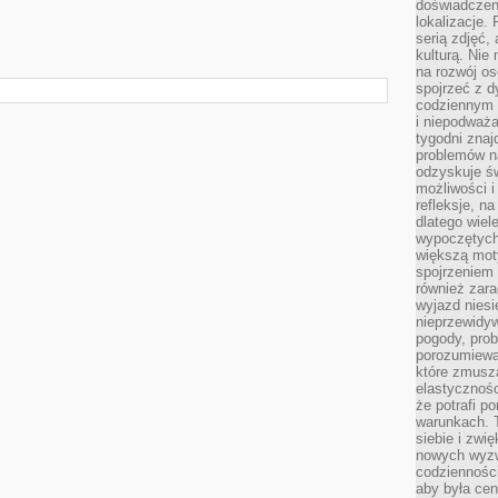
doświadczen
lokalizacje.
serią zdjęć,
kulturą. Ni
na rozwój os
spojrzeć z d
codziennym r
i niepodważa
tygodni znaj
problemów n
odzyskuje ś
możliwości i
refleksje, n
dlatego wiel
wypoczętych
większą mot
spojrzeniem
również zar
wyjazd niesi
nieprzewidy
pogody, pro
porozumiewa
które zmusza
elastycznośc
że potrafi p
warunkach. 
siebie i zw
nowych wyzw
codzienności
aby była cen