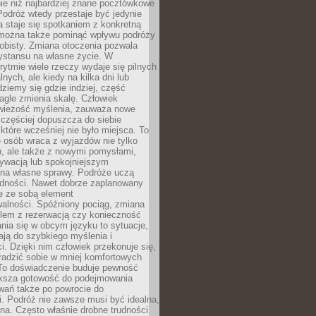
ie niż najbardziej znane pocztówkowe
 Podróż wtedy przestaje być jedynie
 a staje się spotkaniem z konkretną
e można także pominąć wpływu podróży
obisty. Zmiana otoczenia pozwala
ystansu na własne życie. W
ytmie wiele rzeczy wydaje się pilnych
lnych, ale kiedy na kilka dni lub
dziemy się gdzie indziej, część
agle zmienia skalę. Człowiek
wieżość myślenia, zauważa nowe
 częściej dopuszcza do siebie
a które wcześniej nie było miejsca. To
e osób wraca z wyjazdów nie tylko
, ale także z nowymi pomysłami,
ywacją lub spokojniejszym
 na własne sprawy. Podróże uczą
adności. Nawet dobrze zaplanowany
e ze sobą element
walności. Spóźniony pociąg, zmiana
blem z rezerwacją czy konieczność
nia się w obcym języku to sytuacje,
ją do szybkiego myślenia i
i. Dzięki nim człowiek przekonuje się,
oradzić sobie w mniej komfortowych
To doświadczenie buduje pewność
iększa gotowość do podejmowania
ań także po powrocie do
. Podróż nie zawsze musi być idealna,
na. Często właśnie drobne trudności