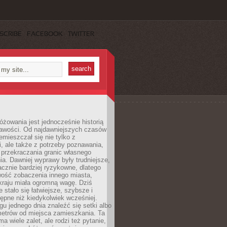
SCRIBE
FACEBOOK
TWITTER
różowania jest jednocześnie historią
ekawości. Od najdawniejszych czasów
emieszczał się nie tylko z
, ale także z potrzeby poznawania,
 przekraczania granic własnego
a. Dawniej wyprawy były trudniejsze,
acznie bardziej ryzykowne, dlatego
ość zobaczenia innego miasta,
kraju miała ogromną wagę. Dziś
 stało się łatwiejsze, szybsze i
tępne niż kiedykolwiek wcześniej.
u jednego dnia znaleźć się setki albo
metrów od miejsca zamieszkania. Ta
a wiele zalet, ale rodzi też pytanie,