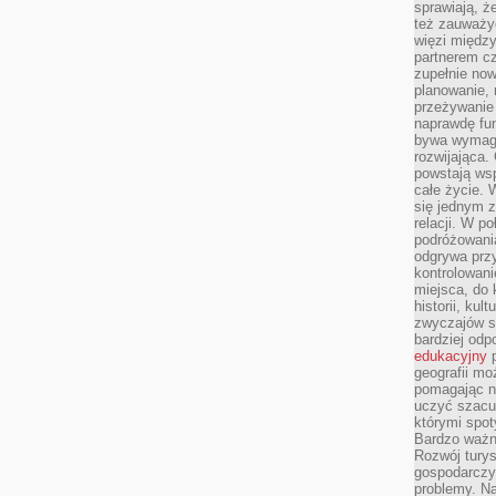
sprawiają, 
też zauważy
więzi między
partnerem cz
zupełnie now
planowanie, 
przeżywanie 
naprawdę fu
bywa wymaga
rozwijająca.
powstają wsp
całe życie.
się jednym 
relacji. W p
podróżowania
odgrywa prz
kontrolowani
miejsca, do 
historii, ku
zwyczajów sp
bardziej od
edukacyjny
p
geografii mo
pomagając ni
uczyć szacun
którymi spo
Bardzo ważny
Rozwój turys
gospodarczyc
problemy. N