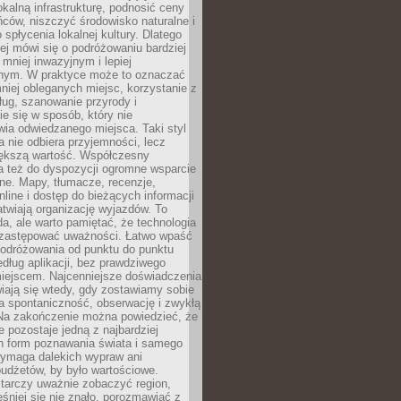
okalną infrastrukturę, podnosić ceny
ców, niszczyć środowisko naturalne i
 spłycenia lokalnej kultury. Dlatego
ej mówi się o podróżowaniu bardziej
niej inwazyjnym i lepiej
ym. W praktyce może to oznaczać
niej obleganych miejsc, korzystanie z
ług, szanowanie przyrody i
 się w sposób, który nie
ia odwiedzanego miejsca. Taki styl
 nie odbiera przyjemności, lecz
większą wartość. Współczesny
a też do dyspozycji ogromne wsparcie
ne. Mapy, tłumacze, recenzje,
nline i dostęp do bieżących informacji
twiają organizację wyjazdów. To
a, ale warto pamiętać, że technologia
 zastępować uważności. Łatwo wpaść
odróżowania od punktu do punktu
dług aplikacji, bez prawdziwego
miejscem. Najcenniejsze doświadczenia
iają się wtedy, gdy zostawiamy sobie
a spontaniczność, obserwację i zwykłą
Na zakończenie można powiedzieć, że
 pozostaje jedną z najbardziej
ch form poznawania świata i samego
wymaga dalekich wypraw ani
udżetów, by było wartościowe.
arczy uważnie zobaczyć region,
śniej się nie znało, porozmawiać z