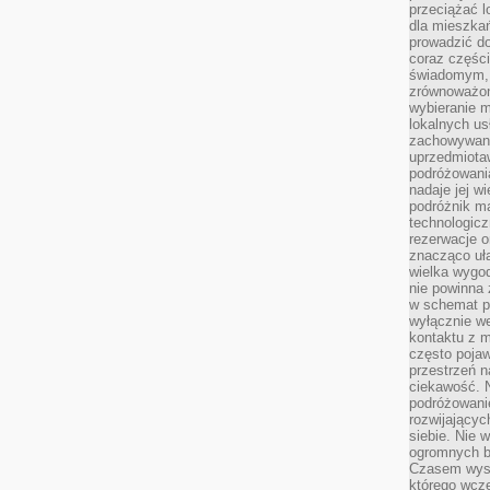
przeciążać l
dla mieszkań
prowadzić do
coraz części
świadomym, m
zrównoważon
wybieranie m
lokalnych us
zachowywanie
uprzedmiotaw
podróżowania
nadaje jej 
podróżnik m
technologicz
rezerwacje o
znacząco uła
wielka wygod
nie powinna
w schemat p
wyłącznie we
kontaktu z 
często pojaw
przestrzeń n
ciekawość. 
podróżowanie
rozwijający
siebie. Nie 
ogromnych b
Czasem wyst
którego wcze