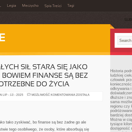
L
Legia
Meczycho
Tagi
Spis Treści
SUB
E
ŁYCH SIŁ STARA SIĘ JAKO
Historia pod
 BOWIEM FINANSE SĄ BEZ
ludzkiej ci
człowiek prz
OTRZEBNE DO ŻYCIA
konieczności
odkrywania i
doświadczeni
KAŻDY
LIP - 13 - 2025
MOŻLIWOŚĆ KOMENTOWANIA
ZOSTAŁA
dłuższe i zn
DZIŚ
Z
sama możliw
CAŁYCH
regionu czy 
SIŁ
podróżowanie
STARA
SIĘ
bardziej dos
JAKO
Można w ciąg
TAKO
jako tako zyskiwać, bo finanse są bez żadne go ale
tysiące kilo
ZYSKIWAĆ,
BOWIEM
dostępność m
wie tego osobliwego, że osoby, które absorbują się
FINANSE