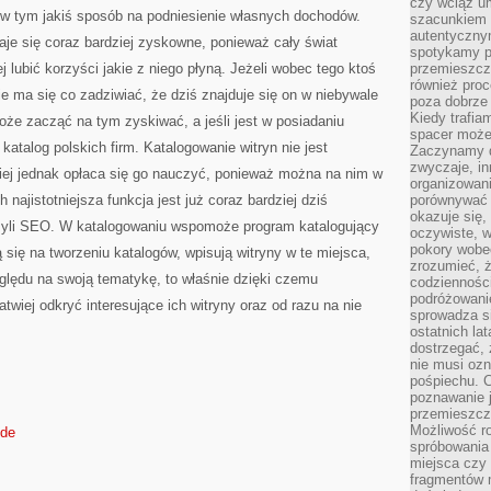
czy wciąż u
SĄ
y w tym jakiś sposób na podniesienie własnych dochodów.
BEZ
szacunkiem 
ŻADNE
autentyczny
je się coraz bardziej zyskowne, ponieważ cały świat
GO
spotykamy po
ALE
POTRZEBNE
j lubić korzyści jakie z niego płyną. Jeżeli wobec tego ktoś
przemieszcza
DO
również pro
ŻYCIA
ie ma się co zadziwiać, że dziś znajduje się on w niebywale
poza dobrze
Kiedy trafia
oże zacząć na tym zyskiwać, a jeśli jest w posiadaniu
spacer może
 katalog polskich firm. Katalogowanie witryn nie jest
Zaczynamy d
zwyczaje, in
ej jednak opłaca się go nauczyć, ponieważ można na nim w
organizowani
h najistotniejsza funkcja jest już coraz bardziej dziś
porównywać 
okazuje się,
czyli SEO. W katalogowaniu wspomoże program katalogujący
oczywiste, w
pokory wobec
ą się na tworzeniu katalogów, wpisują witryny w te miejsca,
zrozumieć, ż
ględu na swoją tematykę, to właśnie dzięki czemu
codziennośc
podróżowanie
atwiej odkryć interesujące ich witryny oraz od razu na nie
sprowadza si
ostatnich la
dostrzegać,
nie musi ozn
pośpiechu. 
poznawanie j
przemieszcz
Możliwość r
.de
spróbowania 
miejsca czy
fragmentów m