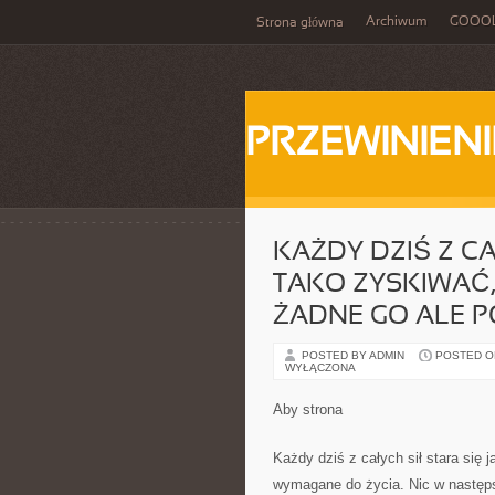
Archiwum
GOOO
Strona główna
PRZEWINIENI
KAŻDY DZIŚ Z CA
TAKO ZYSKIWAĆ,
ŻADNE GO ALE P
POSTED BY ADMIN
POSTED ON 
WYŁĄCZONA
Aby strona
Każdy dziś z całych sił stara się 
wymagane do życia. Nic w następst