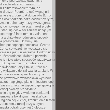
miemy podróżować uważnie, z
dla odwiedzanych miejsc i z
m zainteresowaniem tym, co
 drodze. Podróż to coś więcej niż
nie się z punktu A do punktu B. To
ces wychodzenia poza codzienny rytm,
 znane schematy i przyzwyczajenia.
my do nowego miejsca, nawet prosty
 stać się doświadczeniem uczącym.
ostrzegać inne tempo życia, inne
ną architekturę, odmienny sposób
a przestrzeni. Uczymy się
bez pochopnego oceniania. Często
 że to, co wcześniej wydawało się
cale nie jest uniwersalne. Podróż uczy
 różnorodności świata i pozwala
e istnieje wiele sposobów przeżywania
i. Dużą wartość ma zwłaszcza
 świadome, czyli takie, które nie
ę wyłącznie do zaliczania atrakcji. W
tach coraz więcej osób zaczyna
 że prawdziwie wartościowa wyprawa
aczać napiętego planu i nieustannego
Czasem znacznie więcej daje spokojne
ednej okolicy niż szybkie
anie się między wieloma punktami.
ozmowy z lokalnymi mieszkańcami,
regionalnej kuchni, zrozumienia historii
 zobaczenia mniej oczywistych
iasta potrafi przynieść głębsze