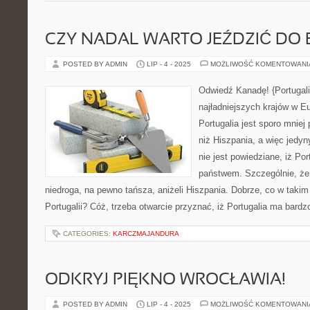
CZY NADAL WARTO JEŹDZIĆ DO 
POSTED BY ADMIN
LIP - 4 - 2025
MOŻLIWOŚĆ KOMENTOWAN
Odwiedź Kanadę! {Portugali
najładniejszych krajów w Eu
Portugalia jest sporo mniej
niż Hiszpania, a więc jedyny
nie jest powiedziane, iż Po
państwem. Szczególnie, że P
niedroga, na pewno tańsza, aniżeli Hiszpania. Dobrze, co w taki
Portugalii? Cóż, trzeba otwarcie przyznać, iż Portugalia ma bard
CATEGORIES:
KARCZMAJANDURA
ODKRYJ PIĘKNO WROCŁAWIA!
POSTED BY ADMIN
LIP - 4 - 2025
MOŻLIWOŚĆ KOMENTOWAN