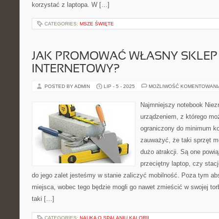
korzystać z laptopa. W […]
CATEGORIES:
MSZE ŚWIĘTE
JAK PROMOWAĆ WŁASNY SKLEP
INTERNETOWY?
POSTED BY ADMIN
LIP - 5 - 2025
MOŻLIWOŚĆ KOMENTOWAN
Najmniejszy notebook Niez
urządzeniem, z którego mo
ograniczony do minimum ko
zauważyć, że taki sprzęt
dużo atrakcji. Są one powią
przeciętny laptop, czy sta
do jego zalet jesteśmy w stanie zaliczyć mobilność. Poza tym ab
miejsca, wobec tego będzie mogli go nawet zmieścić w swojej tor
taki […]
CATEGORIES:
NAUKA O SPALANIU KALORII