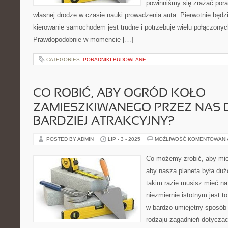
powinniśmy się zrażać por
własnej drodze w czasie nauki prowadzenia auta. Pierwotnie będ
kierowanie samochodem jest trudne i potrzebuje wielu połączony
Prawdopodobnie w momencie […]
CATEGORIES:
PORADNIKI BUDOWLANE
CO ROBIĆ, ABY OGRÓD KOŁO
ZAMIESZKIWANEGO PRZEZ NAS 
BARDZIEJ ATRAKCYJNY?
POSTED BY ADMIN
LIP - 3 - 2025
MOŻLIWOŚĆ KOMENTOWAN
Co możemy zrobić, aby mie
aby nasza planeta była d
takim razie musisz mieć n
niezmiernie istotnym jest 
w bardzo umiejętny sposób
rodzaju zagadnień dotyczą