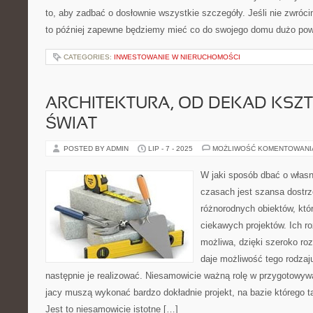
to, aby zadbać o dosłownie wszystkie szczegóły. Jeśli nie zwróci
to później zapewne będziemy mieć co do swojego domu dużo po
CATEGORIES:
INWESTOWANIE W NIERUCHOMOŚCI
ARCHITEKTURA, OD DEKAD KSZ
ŚWIAT
POSTED BY ADMIN
LIP - 7 - 2025
MOŻLIWOŚĆ KOMENTOWAN
W jaki sposób dbać o włas
czasach jest szansa dostrz
różnorodnych obiektów, któ
ciekawych projektów. Ich ro
możliwa, dzięki szeroko rozw
daje możliwość tego rodzaju
następnie je realizować. Niesamowicie ważną rolę w przygotowywan
jacy muszą wykonać bardzo dokładnie projekt, na bazie którego t
Jest to niesamowicie istotne […]