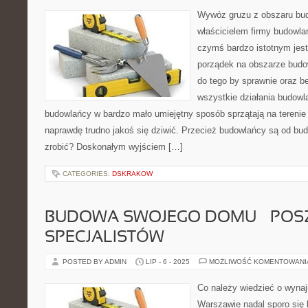
Wywóz gruzu z obszaru bud
właścicielem firmy budowlan
czymś bardzo istotnym jest
porządek na obszarze bud
do tego by sprawnie oraz b
wszystkie działania budowl
budowlańcy w bardzo mało umiejętny sposób sprzątają na tereni
naprawdę trudno jakoś się dziwić. Przecież budowlańcy są od b
zrobić? Doskonałym wyjściem […]
CATEGORIES:
DSKRAKOW
BUDOWA SWOJEGO DOMU – POS
SPECJALISTÓW
POSTED BY ADMIN
LIP - 6 - 2025
MOŻLIWOŚĆ KOMENTOWAN
Co należy wiedzieć o wyn
Warszawie nadal sporo się 