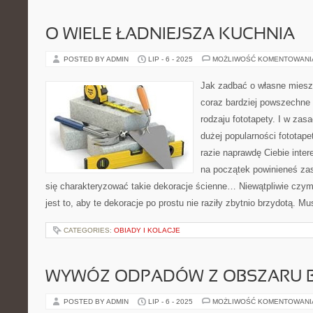
O WIELE ŁADNIEJSZA KUCHNIA
POSTED BY ADMIN
LIP - 6 - 2025
MOŻLIWOŚĆ KOMENTOWAN
Jak zadbać o własne miesz
coraz bardziej powszechne
rodzaju fototapety. I w zasa
dużej popularności fototape
razie naprawdę Ciebie inter
na początek powinieneś za
się charakteryzować takie dekoracje ścienne… Niewątpliwie czy
jest to, aby te dekoracje po prostu nie raziły zbytnio brzydotą. M
CATEGORIES:
OBIADY I KOLACJE
WYWÓZ ODPADÓW Z OBSZARU
POSTED BY ADMIN
LIP - 6 - 2025
MOŻLIWOŚĆ KOMENTOWAN