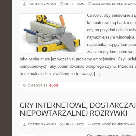
POSTED BY ADMIN
LIP - 1 - 2025
MOŻLIWOŚĆ KOMENTOWAN
Co robić, aby sensownie za
komputerowe są bardzo moc
gdy na przykład gdzieś usły
najważniejszym winowajcą,
napastnika, są gry kompu
zdaniem gry komputerowe n
taka osoba miała już wcześniej problemy emocjonalne. Czyli uciek
komputerowych, aby potem dokonać okropnego czynu. Przecież 
to normalni ludzie. Zwróćmy na to uwagę, […]
CATEGORIES:
BLOG
GRY INTERNETOWE, DOSTARCZA
NIEPOWTARZALNEJ ROZRYWKI
POSTED BY ADMIN
LIP - 1 - 2025
MOŻLIWOŚĆ KOMENTOWAN
Gry komputerowe, dostarcza