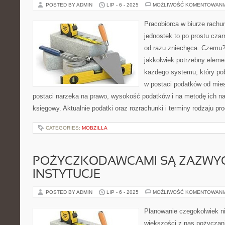
POSTED BY ADMIN
LIP - 6 - 2025
MOŻLIWOŚĆ KOMENTOWAN
Pracobiorca w biurze rach
jednostek to po prostu czar
od razu zniechęca. Czemu? 
jakkolwiek potrzebny elemen
każdego systemu, który pob
w postaci podatków od mie
postaci narzeka na prawo, wysokość podatków i na metodę ich na
księgowy. Aktualnie podatki oraz rozrachunki i terminy rodzaju pr
CATEGORIES:
MOBZILLA
POŻYCZKODAWCAMI SĄ ZAZWY
INSTYTUCJE
POSTED BY ADMIN
LIP - 6 - 2025
MOŻLIWOŚĆ KOMENTOWAN
Planowanie czegokolwiek ni
większości z nas pożyczani