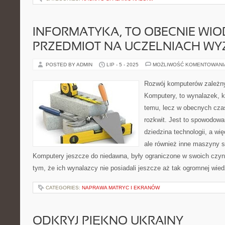
INFORMATYKA, TO OBECNIE WI
PRZEDMIOT NA UCZELNIACH WY
POSTED BY ADMIN
LIP - 5 - 2025
MOŻLIWOŚĆ KOMENTOWAN
Rozwój komputerów zależny 
Komputery, to wynalazek, kt
temu, lecz w obecnych cz
rozkwit. Jest to spowodowan
dziedzina technologii, a wi
ale również inne maszyny s
Komputery jeszcze do niedawna, były ograniczone w swoich czyn
tym, że ich wynalazcy nie posiadali jeszcze aż tak ogromnej wied
CATEGORIES:
NAPRAWA MATRYC I EKRANÓW
ODKRYJ PIĘKNO UKRAINY