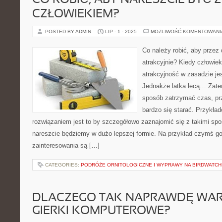
CO ROBIĆ, ABY NARESZCIE BYĆ
CZŁOWIEKIEM?
POSTED BY ADMIN
LIP - 1 - 2025
MOŻLIWOŚĆ KOMENTOWAN
Co należy robić, aby przez
atrakcyjnie? Kiedy człowiek
atrakcyjność w zasadzie je
Jednakże latka lecą… Zatem
sposób zatrzymać czas, p
bardzo się starać. Przykła
rozwiązaniem jest to by szczegółowo zaznajomić się z takimi spo
nareszcie będziemy w dużo lepszej formie. Na przykład czymś 
zainteresowania są […]
CATEGORIES:
PODRÓŻE ORNITOLOGICZNE I WYPRAWY NA BIRDWATCH
DLACZEGO TAK NAPRAWDĘ WAR
GIERKI KOMPUTEROWE?