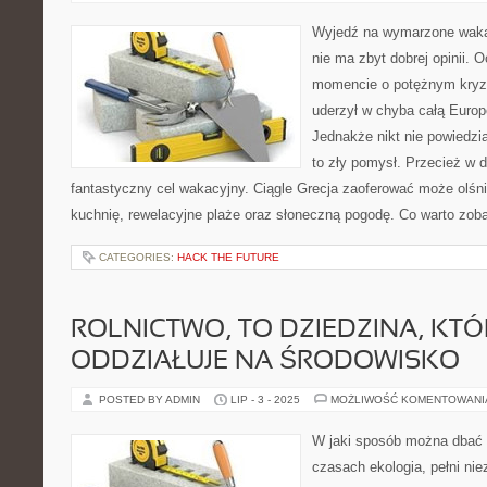
Wyjedź na wymarzone wakac
nie ma zbyt dobrej opinii.
momencie o potężnym kryz
uderzył w chyba całą Europ
Jednakże nikt nie powiedział
to zły pomysł. Przecież w 
fantastyczny cel wakacyjny. Ciągle Grecja zaoferować może olśn
kuchnię, rewelacyjne plaże oraz słoneczną pogodę. Co warto zob
CATEGORIES:
HACK THE FUTURE
ROLNICTWO, TO DZIEDZINA, KT
ODDZIAŁUJE NA ŚRODOWISKO
POSTED BY ADMIN
LIP - 3 - 2025
MOŻLIWOŚĆ KOMENTOWAN
W jaki sposób można dbać 
czasach ekologia, pełni nie