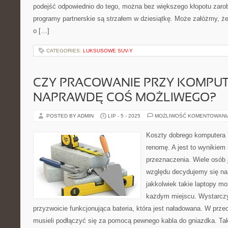
podejść odpowiednio do tego, można bez większego kłopotu zarob
programy partnerskie są strzałem w dziesiątkę. Może załóżmy, że
o […]
CATEGORIES:
LUKSUSOWE SUV-Y
CZY PRACOWANIE PRZY KOMPUT
NAPRAWDĘ COŚ MOŻLIWEGO?
POSTED BY ADMIN
LIP - 5 - 2025
MOŻLIWOŚĆ KOMENTOWAN
Koszty dobrego komputera 
renomę. A jest to wynikiem
przeznaczenia. Wiele osób j
względu decydujemy się na
jakkolwiek takie laptopy 
każdym miejscu. Wystarczy
przyzwoicie funkcjonująca bateria, która jest naładowana. W prz
musieli podłączyć się za pomocą pewnego kabla do gniazdka. Tak