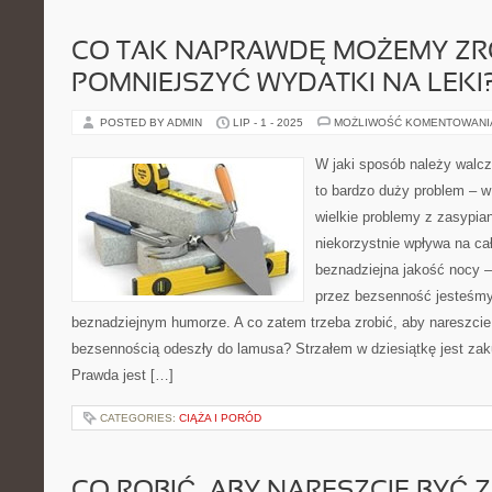
CO TAK NAPRAWDĘ MOŻEMY ZRO
POMNIEJSZYĆ WYDATKI NA LEKI
POSTED BY ADMIN
LIP - 1 - 2025
MOŻLIWOŚĆ KOMENTOWAN
W jaki sposób należy walc
to bardzo duży problem – 
wielkie problemy z zasypia
niekorzystnie wpływa na ca
beznadziejna jakość nocy –
przez bezsenność jesteśmy 
beznadziejnym humorze. A co zatem trzeba zrobić, aby nareszci
bezsennością odeszły do lamusa? Strzałem w dziesiątkę jest zak
Prawda jest […]
CATEGORIES:
CIĄŻA I PORÓD