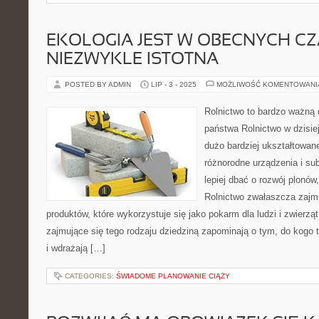
EKOLOGIA JEST W OBECNYCH C
NIEZWYKLE ISTOTNA
POSTED BY ADMIN
LIP - 3 - 2025
MOŻLIWOŚĆ KOMENTOWAN
Rolnictwo to bardzo ważną
państwa Rolnictwo w dzisie
dużo bardziej ukształtowan
różnorodne urządzenia i sub
lepiej dbać o rozwój plonów
Rolnictwo zwałaszcza zajmu
produktów, które wykorzystuje się jako pokarm dla ludzi i zwierz
zajmujące się tego rodzaju dziedziną zapominają o tym, do kogo te
i wdrażają […]
CATEGORIES:
ŚWIADOME PLANOWANIE CIĄŻY