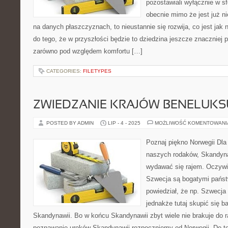
pozostawiali wyłącznie w s
obecnie mimo że jest już n
na danych płaszczyznach, to nieustannie się rozwija, co jest jak
do tego, że w przyszłości będzie to dziedzina jeszcze znaczniej 
zarówno pod względem komfortu […]
CATEGORIES:
FILETYPES
ZWIEDZANIE KRAJÓW BENELUKSU
POSTED BY ADMIN
LIP - 4 - 2025
MOŻLIWOŚĆ KOMENTOWAN
Poznaj piękno Norwegii Dla
naszych rodaków, Skandyn
wydawać się rajem. Oczywiś
Szwecja są bogatymi państw
powiedział, że np. Szwecja
jednakże tutaj skupić się b
Skandynawii. Bo w końcu Skandynawii zbyt wiele nie brakuje do
poznawanie uroków Skandynawii rozpoczniemy od Norwegii. Do teg