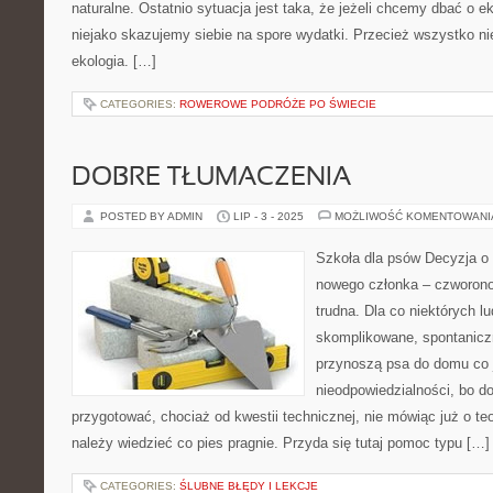
naturalne. Ostatnio sytuacja jest taka, że jeżeli chcemy dbać o ek
niejako skazujemy siebie na spore wydatki. Przecież wszystko ni
ekologia. […]
CATEGORIES:
ROWEROWE PODRÓŻE PO ŚWIECIE
DOBRE TŁUMACZENIA
POSTED BY ADMIN
LIP - 3 - 2025
MOŻLIWOŚĆ KOMENTOWAN
Szkoła dla psów Decyzja o 
nowego członka – czworono
trudna. Dla co niektórych lu
skomplikowane, spontanicz
przynoszą psa do domu co 
nieodpowiedzialności, bo do
przygotować, chociaż od kwestii technicznej, nie mówiąc już o teo
należy wiedzieć co pies pragnie. Przyda się tutaj pomoc typu […]
CATEGORIES:
ŚLUBNE BŁĘDY I LEKCJE