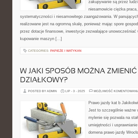
zakupywanie są przez ludzi.
niesamowicie ciężka praca
systematyczności i niesamowitego zaangażowania. W panujących
realizowane jest na ogromną skalę, ponieważ mając spore gosp
przez dotacje finansowe, inwestycje zezwalające unowocześniać
kupowanie maszyn […]
CATEGORIES:
PAPIEŻE I WATYKAN
W JAKI SPOSÓB MOŻNA ZMIENI
DZIAŁKOWY?
POSTED BY ADMIN
LIP - 3 - 2025
MOŻLIWOŚĆ KOMENTOWAN
Prawo jazdy kat b Jakikolwi
Jest to szczególnie ważne 
mylenie się pozwala na sta
umiejętności i usprawnianie
domena prawo jazdy Wrocła