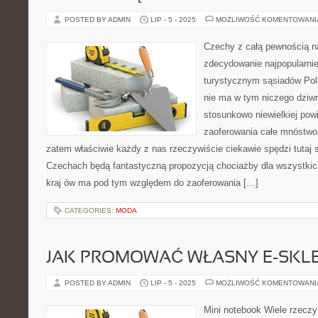
POSTED BY ADMIN
LIP - 5 - 2025
MOŻLIWOŚĆ KOMENTOWAN
Czechy z całą pewnością na
zdecydowanie najpopularni
turystycznym sąsiadów Pols
nie ma w tym niczego dziw
stosunkowo niewielkiej pow
zaoferowania całe mnóstwo
zatem właściwie każdy z nas rzeczywiście ciekawie spędzi tutaj
Czechach będą fantastyczną propozycją chociażby dla wszystkich
kraj ów ma pod tym względem do zaoferowania […]
CATEGORIES:
MODA
JAK PROMOWAĆ WŁASNY E-SKL
POSTED BY ADMIN
LIP - 5 - 2025
MOŻLIWOŚĆ KOMENTOWAN
Mini notebook Wiele rzeczy