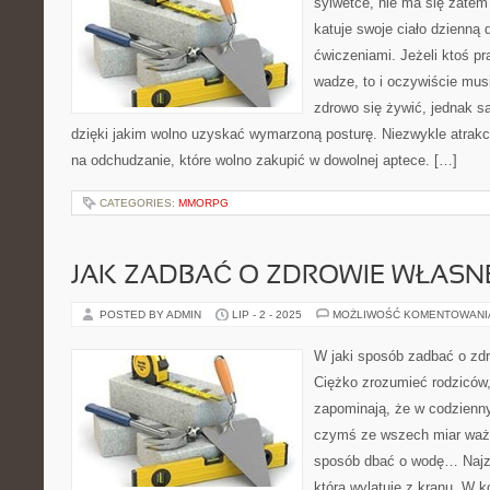
sylwetce, nie ma się zatem 
katuje swoje ciało dzienną 
ćwiczeniami. Jeżeli ktoś pr
wadze, to i oczywiście musi
zdrowo się żywić, jednak są
dzięki jakim wolno uzyskać wymarzoną posturę. Niezwykle atrakcyj
na odchudzanie, które wolno zakupić w dowolnej aptece. […]
CATEGORIES:
MMORPG
JAK ZADBAĆ O ZDROWIE WŁASN
POSTED BY ADMIN
LIP - 2 - 2025
MOŻLIWOŚĆ KOMENTOWAN
W jaki sposób zadbać o zd
Ciężko zrozumieć rodziców,
zapominają, że w codzienn
czymś ze wszech miar ważn
sposób dbać o wodę… Najz
która wylatuje z kranu. W 