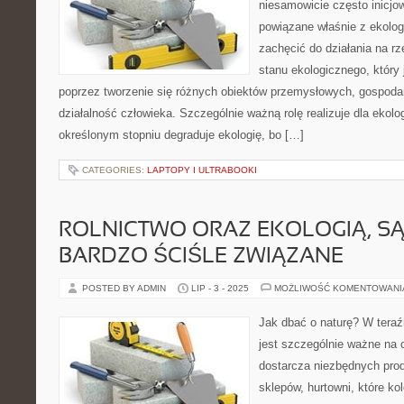
niesamowicie często inicjo
powiązane właśnie z ekolog
zachęcić do działania na r
stanu ekologicznego, który 
poprzez tworzenie się różnych obiektów przemysłowych, gospoda
działalność człowieka. Szczególnie ważną rolę realizuje dla ekolog
określonym stopniu degraduje ekologię, bo […]
CATEGORIES:
LAPTOPY I ULTRABOOKI
ROLNICTWO ORAZ EKOLOGIĄ, SĄ
BARDZO ŚCIŚLE ZWIĄZANE
POSTED BY ADMIN
LIP - 3 - 2025
MOŻLIWOŚĆ KOMENTOWAN
Jak dbać o naturę? W teraź
jest szczególnie ważne na 
dostarcza niezbędnych pro
sklepów, hurtowni, które kol