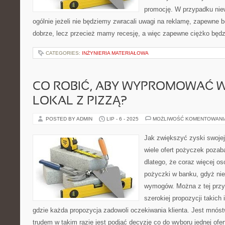
promocję. W przypadku niewi
ogólnie jeżeli nie będziemy zwracali uwagi na reklamę, zapewne 
dobrze, lecz przecież mamy recesję, a więc zapewne ciężko będ
CATEGORIES:
INŻYNIERIA MATERIAŁOWA
CO ROBIĆ, ABY WYPROMOWAĆ 
LOKAL Z PIZZĄ?
POSTED BY ADMIN
LIP - 6 - 2025
MOŻLIWOŚĆ KOMENTOWAN
Jak zwiększyć zyski swojej 
wiele ofert pożyczek pozab
dlatego, że coraz więcej o
pożyczki w banku, gdyż nie 
wymogów. Można z tej przy
szerokiej propozycji takich
gdzie każda propozycja zadowoli oczekiwania klienta. Jest mnóstw
trudem w takim razie jest podjąć decyzję co do wyboru jednej of