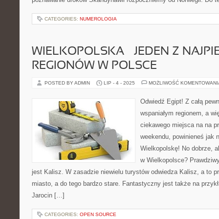
CATEGORIES:
NUMEROLOGIA
WIELKOPOLSKA – JEDEN Z NAJPI
REGIONÓW W POLSCE
POSTED BY ADMIN
LIP - 4 - 2025
MOŻLIWOŚĆ KOMENTOWAN
Odwiedź Egipt! Z całą pewn
wspaniałym regionem, a wię
ciekawego miejsca na na pr
weekendu, powinieneś jak n
Wielkopolskę! No dobrze, a
w Wielkopolsce? Prawdziwy
jest Kalisz. W zasadzie niewielu turystów odwiedza Kalisz, a to 
miasto, a do tego bardzo stare. Fantastyczny jest także na przyk
Jarocin […]
CATEGORIES:
OPEN SOURCE