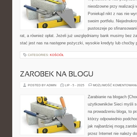
nieodzowne przy realizacji
Poniekąd nikt z nas nie wy
swoim portfelu. Niejednokr
pustoszeje po sfinansowan
rat, a również opłat. Jeżeli już uwzględniamy bank musimy bez ż
stać jest nas na następne pożyczki, wysokie kredyty lub choćby 
CATEGORIES:
KOŚCIÓŁ
ZAROBEK NA BLOGU
POSTED BY ADMIN
LIP - 5 - 2025
MOŻLIWOŚĆ KOMENTOWAN
Zarabianie na blogach {Cho
użytkowników Sieci myśli so
na prowadzeniu bloga, to pra
którzy odpowiednio podchod
jak najbardziej mogą zarobi
przez Internet nie należy do