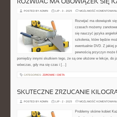
ROZWIJAĆ MA OBOWIĄZEK SIĘ K
POSTED BY ADMIN
LIP - 3 - 2025
MOŻLIWOŚĆ KOMENTOWAN
Rozwijać ma obowiązek się
czasach możemy zanotować,
się nauczyć języka angiels
szkolenia, które będzie mo
ewentualnie DVD. Z jakiej p
pewnością przyczyn może b
pomiędzy innymi skutkiem tego, że są one ułożone w lekcje, do 
wówczas, gdy ma się czas i […]
CATEGORIES:
ZDROWIE I DIETA
SKUTECZNE ZRZUCANIE KILOG
POSTED BY ADMIN
LIP - 2 - 2025
MOŻLIWOŚĆ KOMENTOWAN
Problemy skórne kobiet Każ