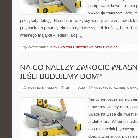
przeprowadzkowe. Trzeba po
wykonuje transport Łódź, m
pełną satysfakcję. No dobrze, wszyscy wiemy, że przeprowadzki
przypadkach powinny charakteryzować się solidnością, bo nikt ni
własnego majątku – jednak jak […]
CATEGORIES:
CIEKAWOSTKI I NIETYPOWE ODMIANY GIER
NA CO NALEŻY ZWRÓCIĆ WŁASN
JEŚLI BUDUJEMY DOM?
POSTED BY ADMIN
LIP - 7 - 2025
MOŻLIWOŚĆ KOMENTOWAN
Nieruchomości nad morzem
stawiamy własny dom, pow
uwagę na wszelkie kwestie
architekturą. W końcu jest
coś najzupełniej typowego,
dbać o własny dom, czymś