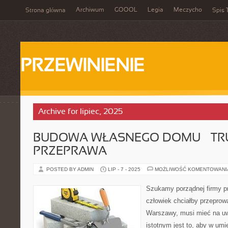
Archiwum
GOOOL
Legia
Meczycho
Strona główna
Spis 
PRZEWINIENIE
Archive for lipiec, 2025
BUDOWA WŁASNEGO DOMU – T
PRZEPRAWA
POSTED BY ADMIN
LIP - 7 - 2025
MOŻLIWOŚĆ KOMENTOWAN
Szukamy porządnej firmy p
człowiek chciałby przeprow
Warszawy, musi mieć na u
istotnym jest to, aby w umi