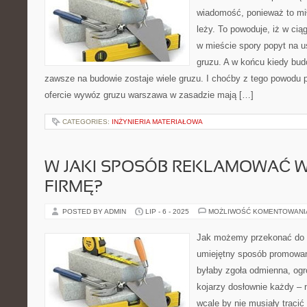
wiadomość, ponieważ to mił
leży. To powoduje, iż w ciąg
w mieście spory popyt na 
gruzu. A w końcu kiedy bud
zawsze na budowie zostaje wiele gruzu. I choćby z tego powodu 
ofercie wywóz gruzu warszawa w zasadzie mają […]
CATEGORIES:
INŻYNIERIA MATERIAŁOWA
W JAKI SPOSÓB REKLAMOWAĆ 
FIRMĘ?
POSTED BY ADMIN
LIP - 6 - 2025
MOŻLIWOŚĆ KOMENTOWAN
Jak możemy przekonać do n
umiejętny sposób promowan
byłaby zgoła odmienna, ogr
kojarzy dosłownie każdy – n
wcale by nie musiały tracić