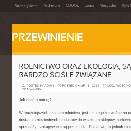
Archiwum
GOOOL
Legia
Meczycho
Strona główna
Spis 
PRZEWINIENIE
ROLNICTWO ORAZ EKOLOGIĄ, SĄ
BARDZO ŚCIŚLE ZWIĄZANE
POSTED BY ADMIN
POSTED ON LIP - 3 - 2025
MOŻLIWOŚĆ K
WYŁĄCZONA
Jak dbać o naturę?
W teraźniejszych czasach rolnictwo, jest szczególnie ważne na c
dostarcza niezbędnych produktów do wszelkich sklepów, hurtowni, 
sprzedaży i zakupywanie są przez ludzi. Rolnictwo, to jednak nie