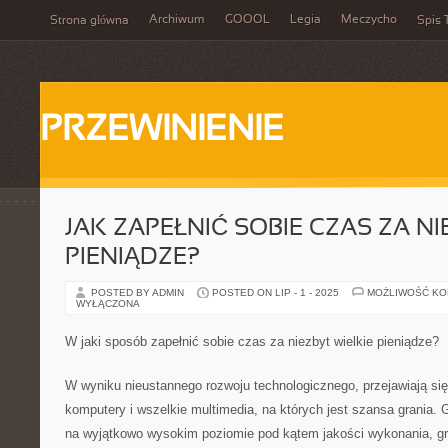
Archiwum
GOOOL
Legia
Meczycho
Strona główna
Spis 
PRZEWINIENIE
JAK ZAPEŁNIĆ SOBIE CZAS ZA N
PIENIĄDZE?
POSTED BY ADMIN
POSTED ON LIP - 1 - 2025
MOŻLIWOŚĆ K
WYŁĄCZONA
W jaki sposób zapełnić sobie czas za niezbyt wielkie pieniądze?
W wyniku nieustannego rozwoju technologicznego, przejawiają si
komputery i wszelkie multimedia, na których jest szansa grania.
na wyjątkowo wysokim poziomie pod kątem jakości wykonania, graf