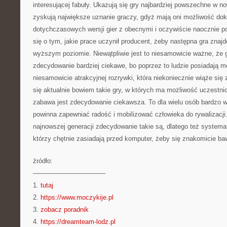
interesującej fabuły. Ukazują się gry najbardziej powszechne w n
zyskują największe uznanie graczy, gdyż mają oni możliwość do
dotychczasowych wersji gier z obecnymi i oczywiście naocznie p
się o tym, jakie prace uczynił producent, żeby następna gra znaj
wyższym poziomie. Niewątpliwie jest to niesamowicie ważne, że 
zdecydowanie bardziej ciekawe, bo poprzez to ludzie posiadają m
niesamowicie atrakcyjnej rozrywki, która niekoniecznie wiąże się 
się aktualnie bowiem takie gry, w których ma możliwość uczestni
zabawa jest zdecydowanie ciekawsza. To dla wielu osób bardzo 
powinna zapewniać radość i mobilizować człowieka do rywalizacj
najnowszej generacji zdecydowanie takie są, dlatego też system
którzy chętnie zasiadają przed komputer, żeby się znakomicie ba
źródło:
———————————
1.
tutaj
2.
https://www.moczykije.pl
3.
zobacz poradnik
4.
https://dreamteam-lodz.pl