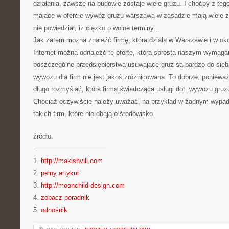
działania, zawsze na budowie zostaje wiele gruzu. I choćby z te
mające w ofercie wywóz gruzu warszawa w zasadzie mają wiele zl
nie powiedział, iż ciężko o wolne terminy…
Jak zatem można znaleźć firmę, która działa w Warszawie i w ok
Internet można odnaleźć tę ofertę, która sprosta naszym wymag
poszczególne przedsiębiorstwa usuwające gruz są bardzo do siebie
wywozu dla firm nie jest jakoś zróżnicowana. To dobrze, poniewa
długo rozmyślać, która firma świadcząca usługi dot. wywozu gruzu
Chociaż oczywiście należy uważać, na przykład w żadnym wypadk
takich firm, które nie dbają o środowisko.
źródło:
———————————
1.
http://makishvili.com
2.
pełny artykuł
3.
http://moonchild-design.com
4.
zobacz poradnik
5.
odnośnik