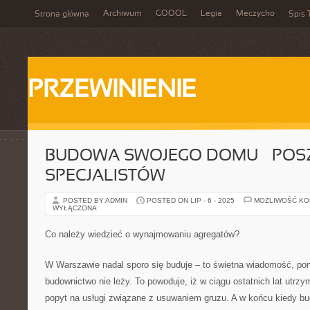
Archiwum
GOOOL
Legia
Meczycho
Strona główna
Spis 
PRZEWINIENIE
BUDOWA SWOJEGO DOMU – POS
SPECJALISTÓW
POSTED BY ADMIN
POSTED ON LIP - 6 - 2025
MOŻLIWOŚĆ K
WYŁĄCZONA
Co należy wiedzieć o wynajmowaniu agregatów?
W Warszawie nadal sporo się buduje – to świetna wiadomość, poni
budownictwo nie leży. To powoduje, iż w ciągu ostatnich lat utrzy
popyt na usługi związane z usuwaniem gruzu. A w końcu kiedy b