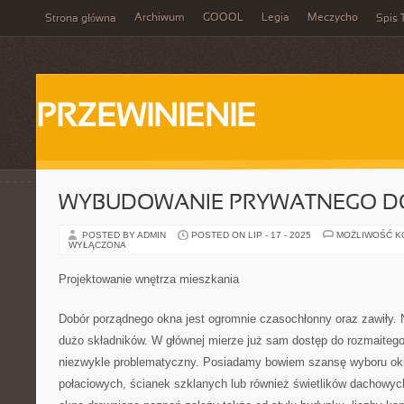
Archiwum
GOOOL
Legia
Meczycho
Strona główna
Spis 
PRZEWINIENIE
WYBUDOWANIE PRYWATNEGO 
POSTED BY ADMIN
POSTED ON LIP - 17 - 2025
MOŻLIWOŚĆ 
WYŁĄCZONA
Projektowanie wnętrza mieszkania
Dobór porządnego okna jest ogromnie czasochłonny oraz zawiły. 
dużo składników. W głównej mierze już sam dostęp do rozmaitego 
niezwykle problematyczny. Posiadamy bowiem szansę wyboru oki
połaciowych, ścianek szklanych lub również świetlików dachowyc