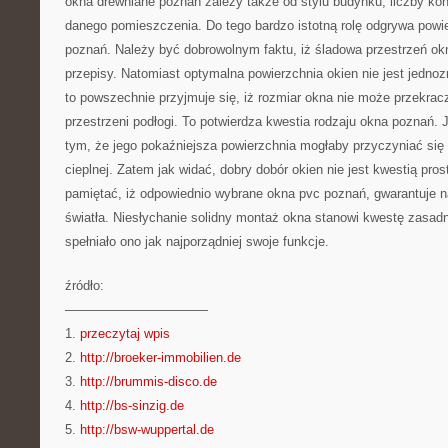
okna drewniane poznań zależy także od stylu budynku, liczby kon
danego pomieszczenia. Do tego bardzo istotną rolę odgrywa powie
poznań. Należy być dobrowolnym faktu, iż śladowa przestrzeń okn
przepisy. Natomiast optymalna powierzchnia okien nie jest jedno
to powszechnie przyjmuje się, iż rozmiar okna nie może przekracz
przestrzeni podłogi. To potwierdza kwestia rodzaju okna poznań.
tym, że jego pokaźniejsza powierzchnia mogłaby przyczyniać się d
cieplnej. Zatem jak widać, dobry dobór okien nie jest kwestią pro
pamiętać, iż odpowiednio wybrane okna pvc poznań, gwarantuje 
światła. Niesłychanie solidny montaż okna stanowi kwestę zasadn
spełniało ono jak najporządniej swoje funkcje.
źródło:
———————————
1.
przeczytaj wpis
2.
http://broeker-immobilien.de
3.
http://brummis-disco.de
4.
http://bs-sinzig.de
5.
http://bsw-wuppertal.de