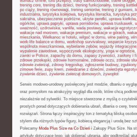
tłumacz offline
,
tofu przepisy
,
trasy samochodowe
,
travel blogger
trening core
,
trening dla dzieci
,
trening funkcjonalny
,
trening kettle
po ciąży
,
trening równowagi
,
trening seniorów
,
trening z gumami
,
t
industrialna
,
turystyka kolejowa
,
turystyka literacka
,
turystyka prz
sakralna
,
ubezpieczenie podróżne
,
ukryte perełki
,
uprawa kiełków
ogórków
,
uprawa papryki
,
uprawa pomidorów
,
uprawa truskawek
,
u
uważność
,
uzdrowiska
,
vanlife
,
wada postawy
,
wakacje egzotycz
wakacje nad morzem
,
wakacje premium
,
wakacje w górach
,
waka
mieszkania
,
Wielkanoc w hotelu
,
wilgoć w domu
,
wine pairing
,
win
work-life balance w domu
,
workshop survivalowy
,
wsparcie kryzy
wspólnota mieszkaniowa
,
wybielanie zębów
,
wyjazdy integracyjne
wypalenie zawodowe
,
wypoczynek ekologiczny
,
yoga w ogrodzie
,
zamki w Polsce
,
zapachy do domu
,
zapasy żywności
,
zasłony i f
zdrowe przekąski
,
zdrowie hormonalne
,
zdrowie oczu
,
zdrowie sł
zdrowie zwierząt
,
zdrowy kręgosłup
,
zgłoszenie budowy
,
zgubiony
zimowe ferie
,
zupy krem
,
zwiedzanie z dziećmi
,
zwierzęta egzoty
żywienie dzieci
,
żywienie zwierząt domowych
,
żywopłot
Serwis modowo-urodowy poświęcony jest modzie, dbaniu o wygl
oraz pomysłom na atrakcyjny wygląd dla osób, które chcą podkreś
niezależnie od sylwetki. To miejsce stworzone z myślą o czytelni
prostych porad dotyczących dobierania ubrań, dbania o cerę, tr
rozwiązań. Strona łączy inspiracyjny ton z tematyką bliską osobom
stylem dla różnych typów figury, kobiecą elegancją i urodą bez 
Polecamy
Moda Plus Size na Co Dzień
i Zakupy Plus Size. Na st
artykuły dotyczące tego, jak dobierać ubrania, aby podkreślać at