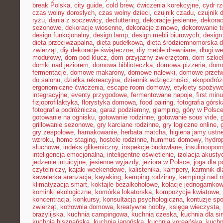
break Polska
,
city guide
,
cold brew
,
ćwiczenia korekcyjne
,
cydr r
czas wolny dorosłych
,
czas wolny dzieci
,
czujnik czadu
,
czujnik
ryżu
,
dania z soczewicy
,
decluttering
,
dekoracje jesienne
,
dekorac
sezonowe
,
dekoracje wiosenne
,
dekoracje zimowe
,
dekorowanie t
design funkcjonalny
,
design lamp
,
design mebli biurowych
,
design
dieta przeciwzapalna
,
dieta pudełkowa
,
dieta śródziemnomorska d
zwierząt
,
diy dekoracje świąteczne
,
diy meble drewniane
,
długi w
modułowy
,
dom pod klucz
,
dom przyjazny zwierzętom
,
dom szkie
domki nad jeziorem
,
domowa biblioteczka
,
domowa pizzeria
,
domo
fermentacje
,
domowe makarony
,
domowe nalewki
,
domowe przetw
do salonu
,
działka rekreacyjna
,
dziennik wdzięczności
,
ekopodróż
ergonomiczne ćwiczenia
,
escape room domowy
,
etykiety spożyw
integracyjne
,
eventy przygodowe
,
fermentowane napoje
,
first min
fizjoprofilaktyka
,
florystyka domowa
,
food pairing
,
fotografia górsk
fotografia podróżnicza
,
garaż podziemny
,
glamping
,
góry w Polsc
gotowanie na ognisku
,
gotowanie rodzinne
,
gotowanie sous vide
,
grillowanie sezonowe
,
gry karciane rodzinne
,
gry logiczne online
,
gry zespołowe
,
hamakowanie
,
herbata matcha
,
higiena jamy ustne
wzroku
,
home staging
,
hostele rodzinne
,
hummus domowy
,
hydro
słuchowe
,
indeks glikemiczny
,
inspekcje budowlane
,
insulinoopor
inteligencja emocjonalna
,
inteligentne oświetlenie
,
izolacja akusty
jedzenie intuicyjne
,
jesienne wyjazdy
,
jeziora w Polsce
,
joga dla 
czytelniczy
,
kajaki weekendowe
,
kalistenika
,
kampery
,
karmnik dl
kawalerka aranżacja
,
kayaking
,
kemping rodzinny
,
kempingi nad 
klimatyzacja smart
,
koktajle bezalkoholowe
,
kolacje jednogarnko
kominki ekologiczne
,
komórka lokatorska
,
kompozycje kwiatowe
,
koncentracja
,
konkursy
,
konsultacja psychologiczna
,
kontuzje sp
zwierząt
,
kotłownia domowa
,
kreatywne hobby
,
księga wieczysta
,
brazylijska
,
kuchnia campingowa
,
kuchnia czeska
,
kuchnia dla sin
kuchnia hiszpańska
,
kuchnia japońska
,
kuchnia koreańska
,
kuchn