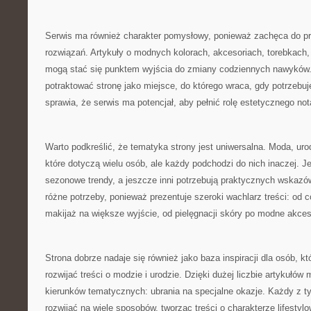
Serwis ma również charakter pomysłowy, ponieważ zachęca do p
rozwiązań. Artykuły o modnych kolorach, akcesoriach, torebkach,
mogą stać się punktem wyjścia do zmiany codziennych nawyków.
potraktować stronę jako miejsce, do którego wraca, gdy potrzebu
sprawia, że serwis ma potencjał, aby pełnić rolę estetycznego not
Warto podkreślić, że tematyka strony jest uniwersalna. Moda, urod
które dotyczą wielu osób, ale każdy podchodzi do nich inaczej. Je
sezonowe trendy, a jeszcze inni potrzebują praktycznych wskazó
różne potrzeby, ponieważ prezentuje szeroki wachlarz treści: od c
makijaż na większe wyjście, od pielęgnacji skóry po modne akces
Strona dobrze nadaje się również jako baza inspiracji dla osób, kt
rozwijać treści o modzie i urodzie. Dzięki dużej liczbie artykułów
kierunków tematycznych: ubrania na specjalne okazje. Każdy z 
rozwijać na wiele sposobów, tworząc treści o charakterze lifestyl