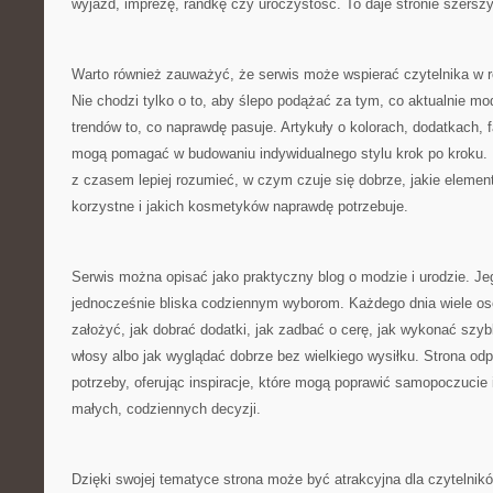
wyjazd, imprezę, randkę czy uroczystość. To daje stronie szersz
Warto również zauważyć, że serwis może wspierać czytelnika w r
Nie chodzi tylko o to, aby ślepo podążać za tym, co aktualnie mod
trendów to, co naprawdę pasuje. Artykuły o kolorach, dodatkach,
mogą pomagać w budowaniu indywidualnego stylu krok po kroku. 
z czasem lepiej rozumieć, w czym czuje się dobrze, jakie elemen
korzystne i jakich kosmetyków naprawdę potrzebuje.
Serwis można opisać jako praktyczny blog o modzie i urodzie. Jeg
jednocześnie bliska codziennym wyborom. Każdego dnia wiele os
założyć, jak dobrać dodatki, jak zadbać o cerę, jak wykonać szyb
włosy albo jak wyglądać dobrze bez wielkiego wysiłku. Strona odp
potrzeby, oferując inspiracje, które mogą poprawić samopoczucie
małych, codziennych decyzji.
Dzięki swojej tematyce strona może być atrakcyjna dla czytelni