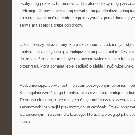
osoby mogą szukać tu trendów, a dojrzalsi odbiorcy mogą zwrac
stylizacje. Osoby o pełniejszej sylwetce mogą odnaleźć tu inspira
zainteresowane ogólną urodą mogą korzystać z porad dotyczącyc
serwis ma szeroką grupę odbiorców.
Całość tworzy obraz strony, która skupia się na codziennym styl
spotyka się z pielęgnacją, a makijaż z akceptacją siebie. Czyteln
do zmian. Strona nie musi być traktowana wyłącznie jako katalog 
przestrzeń, która pomaga lepiej zadbać o siebie i swój wizerunek.
Podsumowując, serwis jest miejscem poświęconym ubraniom, kos
Szczególnie wyróżnia go tematyka plus size, która nadaje mu bard
To strona dla osób, które chcą czuć się komfortowo, korzystając 
sezonowych inspiracji i praktycznych wskazówek. Dzięki połącze
wartościowym miejscem dla każdego, kto traktuje wygląd jako s
siebie.