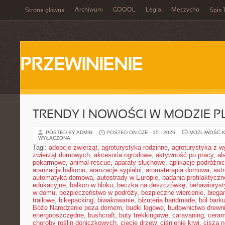
Archiwum
GOOOL
Legia
Meczycho
Strona główna
Spis 
PRZEWINIENIE
TRENDY I NOWOŚCI W MODZIE PL
POSTED BY ADMIN
POSTED ON CZE - 15 - 2026
MOŻLIWOŚĆ 
WYŁĄCZONA
Tagi:
adopcje zwierząt
,
agroturystyka rodzinne
,
agroturystyka z 
zwierząt domowych
,
akcesoria ogrodowe
,
aktywność po pracy
,
al
pokarmowe
,
animal rescue
,
aparaty słuchowe
,
aplikacje podróżni
aranżacja balkonu
,
aranżacje sypialni
,
aromaterapia domowa
,
ast
automatyka domowa
,
autostrady w Europie
,
badania profilaktyczn
edukacyjne
,
balkon w bloku
,
beczka na deszczówkę
,
behawioryst
w domu
,
bezpieczeństwo w podróży
,
bezpieczne wiercenie
,
biega
trailowe
,
bikepacking
,
biwakowanie
,
bizuteria handmade
,
ból bark
Boże Narodzenie poza domem
,
budki lęgowe
,
budownictwo drewn
energooszczędne
,
bushcraft
,
buty trekkingowe
,
caravaning
,
ceram
choroby roślin doniczkowych
,
cięcie drzew
,
ciśnienie krwi
,
cisza 