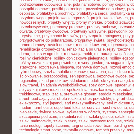
podróżowanie odpowiedzialne
,
pola namiotowe
,
pompy ciepła w 
porządki domowe
,
posiłki po treningu
,
pozwolenie na budowę
,
pra
osobista
,
profilaktyka próchnicy
,
profilaktyka serca
,
profilaktyka 
przydomowego
,
projektowanie ogrodzeń
,
projektowanie światła
,
pr
nowoczesnych
,
projekty wnętrz
,
promy morskie
,
protokół zdawczo
przechowywanie
,
przeprawy promowe
,
przerwy ruchowe
,
przesadz
otwarta
,
przetwory owocowe
,
przetwory warzywne
,
przewodnik po
turystyczne
,
przycinanie krzewów
,
przyczepa kempingowa
,
przyg
przygotowanie do półmaratonu
,
przyprawy świata
,
psychodietetyk
ramen domowy
,
ravioli domowe
,
recenzje kawiarni
,
regeneracja po
rehabilitacja ortopedyczna
,
rehabilitacja po urazie
,
rejsy rzeczne
,
domu
,
relaks w ogrodzie
,
renowacja mebli
,
restauracje wegańskie
rośliny cieniolubne
,
rośliny doniczkowe pielęgnacja
,
rośliny egzot
rośliny oczyszczające powietrze
,
rowery górskie
,
rozciąganie dy
statyczne
,
rozgrzewka biegowa
,
rozrywka domowa
,
rozwój emocj
rytm dobowy
,
rzeźba
,
sałatki sezonowe
,
sanatoria
,
sąsiedzkie rel
ściółkowanie
,
scrapbooking
,
sen sportowca
,
sezonowe owoce
,
se
regionalne
,
skład produktów
,
składanie modeli
,
skrzynka narzędzi
slow travel
,
śniadania wysokobiałkowe
,
sosy domowe
,
spacer w l
spływy kajakowe rodzinne
,
spółdzielnia mieszkaniowa
,
sprzedaż 
trekkingowy
,
stabilizacja
,
sterowanie głosem
,
stodoła mieszkalna
street food azjatycki
,
strefa relaksu
,
stres przewlekły
,
styl art dec
eklektyczny
,
styl japandi
,
styl maksymalistyczny
,
styl mid-centur
modern farmhouse
,
superfood lokalne
,
survival
,
sushi w domu
,
su
niebieskie
,
świece sojowe
,
sylwester w górach
,
systemy zabezpi
szczepienia podróżne
,
szkodniki roślin
,
szlaki górskie
,
szlaki his
szlaki nadmorskie
,
szlaki piesze
,
szlaki rowerowe rodzinne
,
szlak
tanie noclegi
,
tapety ścienne
,
targi śniadaniowe
,
team building ev
technologie smart home
,
tekstylia domowe
,
tempeh przepisy
,
tera