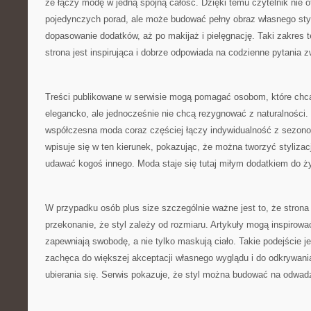
że łączy modę w jedną spójną całość. Dzięki temu czytelnik nie 
pojedynczych porad, ale może budować pełny obraz własnego styl
dopasowanie dodatków, aż po makijaż i pielęgnację. Taki zakres 
strona jest inspirująca i dobrze odpowiada na codzienne pytania
Treści publikowane w serwisie mogą pomagać osobom, które chcą
elegancko, ale jednocześnie nie chcą rezygnować z naturalności
współczesna moda coraz częściej łączy indywidualność z sezono
wpisuje się w ten kierunek, pokazując, że można tworzyć stylizacj
udawać kogoś innego. Moda staje się tutaj miłym dodatkiem do ży
W przypadku osób plus size szczególnie ważne jest to, że stro
przekonanie, że styl zależy od rozmiaru. Artykuły mogą inspirowa
zapewniają swobodę, a nie tylko maskują ciało. Takie podejście 
zachęca do większej akceptacji własnego wyglądu i do odkrywani
ubierania się. Serwis pokazuje, że styl można budować na odwa