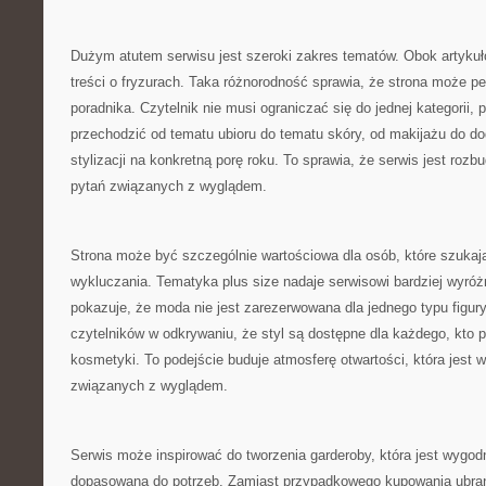
Dużym atutem serwisu jest szeroki zakres tematów. Obok artykułó
treści o fryzurach. Taka różnorodność sprawia, że strona może pe
poradnika. Czytelnik nie musi ograniczać się do jednej kategorii
przechodzić od tematu ubioru do tematu skóry, od makijażu do do
stylizacji na konkretną porę roku. To sprawia, że serwis jest roz
pytań związanych z wyglądem.
Strona może być szczególnie wartościowa dla osób, które szukaj
wykluczania. Tematyka plus size nadaje serwisowi bardziej wyróż
pokazuje, że moda nie jest zarezerwowana dla jednego typu figur
czytelników w odkrywaniu, że styl są dostępne dla każdego, kto p
kosmetyki. To podejście buduje atmosferę otwartości, która jest
związanych z wyglądem.
Serwis może inspirować do tworzenia garderoby, która jest wygod
dopasowana do potrzeb. Zamiast przypadkowego kupowania ubrań