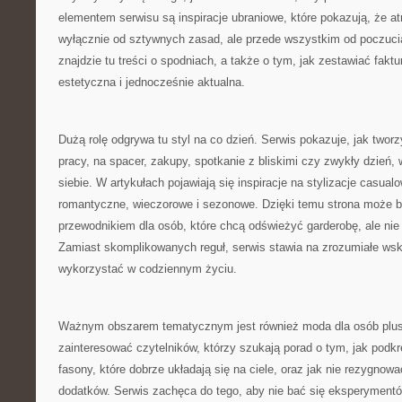
elementem serwisu są inspiracje ubraniowe, które pokazują, że at
wyłącznie od sztywnych zasad, ale przede wszystkim od poczuci
znajdzie tu treści o spodniach, a także o tym, jak zestawiać faktu
estetyczna i jednocześnie aktualna.
Dużą rolę odgrywa tu styl na co dzień. Serwis pokazuje, jak two
pracy, na spacer, zakupy, spotkanie z bliskimi czy zwykły dzień,
siebie. W artykułach pojawiają się inspiracje na stylizacje casual
romantyczne, wieczorowe i sezonowe. Dzięki temu strona może
przewodnikiem dla osób, które chcą odświeżyć garderobę, ale ni
Zamiast skomplikowanych reguł, serwis stawia na zrozumiałe ws
wykorzystać w codziennym życiu.
Ważnym obszarem tematycznym jest również moda dla osób plus
zainteresować czytelników, którzy szukają porad o tym, jak podkreś
fasony, które dobrze układają się na ciele, oraz jak nie rezygno
dodatków. Serwis zachęca do tego, aby nie bać się eksperymentó