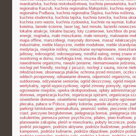
marokańska
,
kuchnia niskobudżetowa
,
kuchnia peruwiańska
,
kuch
regionalna Kaszub
,
kuchnia regionalna Małopolski
,
kuchnia region
regionalna Podlasia
,
kuchnia regionalna Śląska
,
kuchnia roślinna
,
kuchnia studencka
,
kuchnia tajska
,
kuchnia turecka
,
kuchnia ukr
kuchnia zero waste
,
kuchnia żydowska
,
kuchnie na wymiar
,
kultu
kwietna
,
lamele ścienne
,
laser tag
,
last minute
,
łazienki nowocze
lokalne atrakcje
,
lokalne bazary
,
loty czarterowe
,
lunchbox do pra
energii
,
majówka
,
małe mieszkanie
,
małe remonty
,
malowanie meb
mapa offline
,
marszobiegi
,
marynaty domowe
,
masaż relaksacyjn
industrialne
,
meble klasyczne
,
meble modułowe
,
meble skandyna
medytacja
,
miejskie rośliny
,
mieszkanie wynajmowane
,
mieszkani
jelitowy
,
mikroogród
,
mikrowyprawy
,
mindful eating
,
mniej znane m
monitoring w domu
,
morfologia krwi
,
muzea dla dzieci
,
naprawy d
nawodnienie organizmu
,
nawyki poranne
,
niemarnowanie jedzenia
noclegi pet friendly
,
noclegi z jacuzzi
,
noclegi z sauną
,
nocne nie
młodzieżowe
,
obserwacja ptaków
,
ochrona przed mrozem
,
oczko 
oddech przeponowy
,
odnawianie drewna
,
odporność organizmu
,
o
outdoorowa
,
odżywianie seniorów
,
ogród deszczowy
,
ogród miejsk
wertykalny
,
ogród wypoczynkowy
,
ogród zimowy pomysły
,
ogrzew
ogrzewanie miejskie
,
opieka okołoporodowa
,
opłaty administracyj
domowa
,
organizacja kuchni
,
organizacja spiżarni
,
organizacja sz
oświetlenie domowe
,
oświetlenie nastrojowe
,
oszczędne ogrzewan
plecaka
,
pałace w Polsce
,
palety kolorów
,
panele akustyczne
,
par
parkingi lotniskowe
,
permakultura
,
pewność siebie
,
pieczenie chl
ciast
,
pieczywo bezglutenowe
,
pielęgnacja bonsai
,
pielęgnacja st
sukulentów
,
pierwsza pomoc psychiczna
,
pilates
,
piwo kraftowe
,
planowanie zakupów
,
pleśń w mieszkaniu
,
pobyty lecznicze
,
poda
podróż pociągiem
,
podróże aktywne
,
podróże budżetowe
,
podróże
kamperem
,
podróże kulinarne
,
podróże objazdowe
,
podróże poślu
podróże senioralne
,
podróże solo
,
podróże z kotem
,
podróże z pr