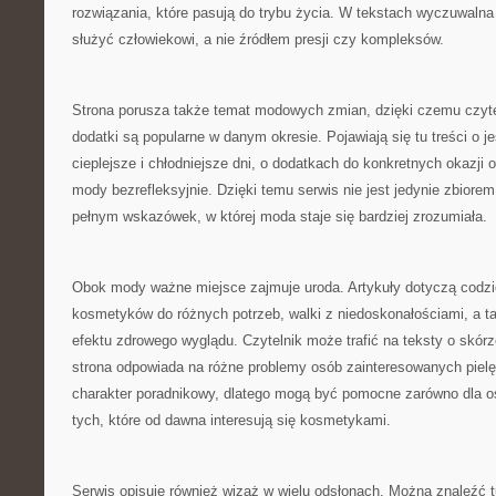
rozwiązania, które pasują do trybu życia. W tekstach wyczuwalna
służyć człowiekowi, a nie źródłem presji czy kompleksów.
Strona porusza także temat modowych zmian, dzięki czemu czyte
dodatki są popularne w danym okresie. Pojawiają się tu treści o je
cieplejsze i chłodniejsze dni, o dodatkach do konkretnych okazji 
mody bezrefleksyjnie. Dzięki temu serwis nie jest jedynie zbiore
pełnym wskazówek, w której moda staje się bardziej zrozumiała.
Obok mody ważne miejsce zajmuje uroda. Artykuły dotyczą codzi
kosmetyków do różnych potrzeb, walki z niedoskonałościami, a 
efektu zdrowego wyglądu. Czytelnik może trafić na teksty o skórz
strona odpowiada na różne problemy osób zainteresowanych pielę
charakter poradnikowy, dlatego mogą być pomocne zarówno dla os
tych, które od dawna interesują się kosmetykami.
Serwis opisuje również wizaż w wielu odsłonach. Można znaleźć tu