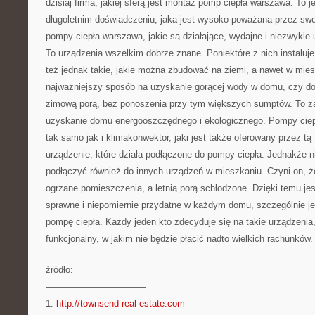
dzisiaj firma, jakiej sferą jest montaż pomp ciepła warszawa. To 
długoletnim doświadczeniu, jaka jest wysoko poważana przez swo
pompy ciepła warszawa, jakie są działające, wydajne i niezwykl
To urządzenia wszelkim dobrze znane. Poniektóre z nich instaluje
też jednak takie, jakie można zbudować na ziemi, a nawet w mie
najważniejszy sposób na uzyskanie gorącej wody w domu, czy d
zimową porą, bez ponoszenia przy tym większych sumptów. To 
uzyskanie domu energooszczędnego i ekologicznego. Pompy ciep
tak samo jak i klimakonwektor, jaki jest także oferowany przez tą
urządzenie, które działa podłączone do pompy ciepła. Jednakże ni
podłączyć również do innych urządzeń w mieszkaniu. Czyni on, ż
ogrzane pomieszczenia, a letnią porą schłodzone. Dzięki temu jes
sprawne i niepomiernie przydatne w każdym domu, szczególnie je
pompę ciepła. Każdy jeden kto zdecyduje się na takie urządzenia
funkcjonalny, w jakim nie będzie płacić nadto wielkich rachunków.
źródło:
———————————
1.
http://townsend-real-estate.com