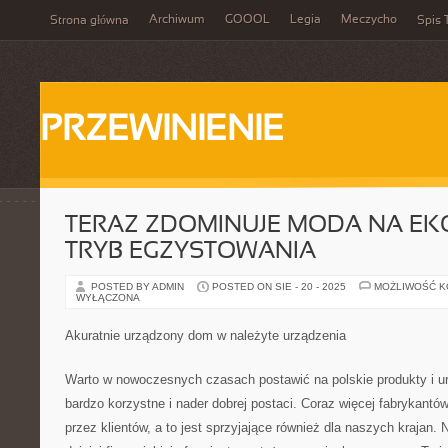
Archiwum
GOOOL
Legia
Meczycho
Strona główna
Spis 
PRZEWINIENIE
TERAZ ZDOMINUJE MODA NA EK
TRYB EGZYSTOWANIA
POSTED BY ADMIN
POSTED ON SIE - 20 - 2025
MOŻLIWOŚĆ 
WYŁĄCZONA
Akuratnie urządzony dom w należyte urządzenia
Warto w nowoczesnych czasach postawić na polskie produkty i ur
bardzo korzystne i nader dobrej postaci. Coraz więcej fabrykantów
przez klientów, a to jest sprzyjające również dla naszych krajan.