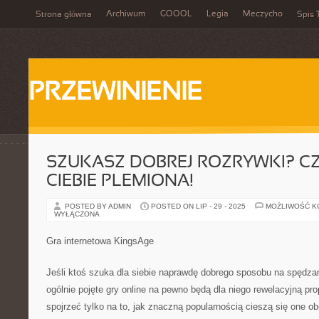
Archiwum
GOOOL
Legia
Meczycho
Strona główna
Spis 
PRZEWINIENIE
SZUKASZ DOBREJ ROZRYWKI? C
CIEBIE PLEMIONA!
POSTED BY ADMIN
POSTED ON LIP - 29 - 2025
MOŻLIWOŚĆ 
WYŁĄCZONA
Gra internetowa KingsAge
Jeśli ktoś szuka dla siebie naprawdę dobrego sposobu na spędza
ogólnie pojęte gry online na pewno będą dla niego rewelacyjną pr
spojrzeć tylko na to, jak znaczną popularnością cieszą się one o