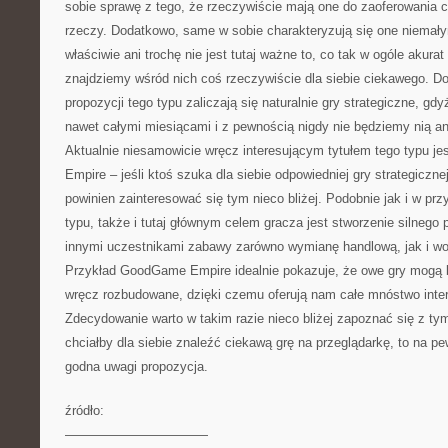
sobie sprawę z tego, że rzeczywiście mają one do zaoferowania 
rzeczy. Dodatkowo, same w sobie charakteryzują się one niemał
właściwie ani trochę nie jest tutaj ważne to, co tak w ogóle akura
znajdziemy wśród nich coś rzeczywiście dla siebie ciekawego. Do
propozycji tego typu zaliczają się naturalnie gry strategiczne, gdy
nawet całymi miesiącami i z pewnością nigdy nie będziemy nią an
Aktualnie niesamowicie wręcz interesującym tytułem tego typu j
Empire – jeśli ktoś szuka dla siebie odpowiedniej gry strategiczne
powinien zainteresować się tym nieco bliżej. Podobnie jak i w prz
typu, także i tutaj głównym celem gracza jest stworzenie silneg
innymi uczestnikami zabawy zarówno wymianę handlową, jak i wo
Przykład GoodGame Empire idealnie pokazuje, że owe gry mogą b
wręcz rozbudowane, dzięki czemu oferują nam całe mnóstwo inte
Zdecydowanie warto w takim razie nieco bliżej zapoznać się z tym
chciałby dla siebie znaleźć ciekawą grę na przeglądarkę, to na p
godna uwagi propozycja.
źródło:
———————————