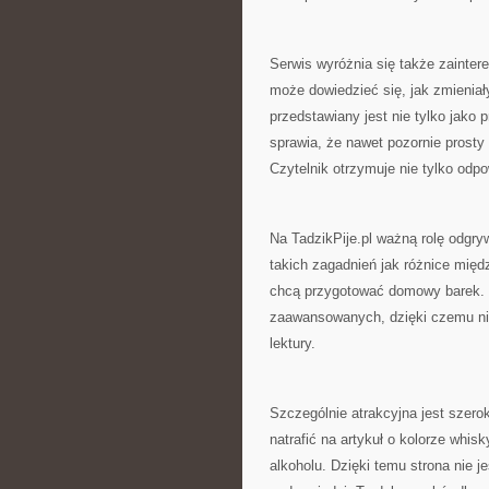
Serwis wyróżnia się także zainter
może dowiedzieć się, jak zmieniały
przedstawiany jest nie tylko jako 
sprawia, że nawet pozornie prost
Czytelnik otrzymuje nie tylko odpo
Na TadzikPije.pl ważną rolę odgr
takich zagadnień jak różnice międz
chcą przygotować domowy barek. S
zaawansowanych, dzięki czemu ni
lektury.
Szczególnie atrakcyjna jest szer
natrafić na artykuł o kolorze whis
alkoholu. Dzięki temu strona nie 