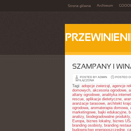
Archiwum
GOOO
Strona główna
PRZEWINIENI
SZAMPANY I WIN
POSTED BY ADMIN
POSTED ON
WYŁĄCZONA
Tagi:
adopcje zwierząt
,
agencje r
domowych
,
akcesoria ogrodowe
,
a
altany ogrodowe
,
analityka interne
rescue
,
aplikacje dietetyczne
,
ara
aranżacje tarasowe
,
architekt kraj
ogrodowa
,
aromaterapia domowa
,
marketingowe
,
bajki edukacyjne
,
b
analizy
,
biodegradowalne produkty
Europa
,
biznes lokalny
,
biznes U
branding osobisty
,
branding restaur
budownictwo energooszczędne
,
ca