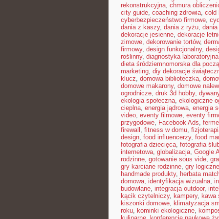
rekonstrukcyjna
,
chmura obliczeni
city guide
,
coaching zdrowia
,
cold
cyberbezpieczeństwo firmowe
,
cyd
dania z kaszy
,
dania z ryżu
,
dania
dekoracje jesienne
,
dekoracje letn
zimowe
,
dekorowanie tortów
,
derma
firmowy
,
design funkcjonalny
,
desi
roślinny
,
diagnostyka laboratoryjna
dieta śródziemnomorska dla pocz
marketing
,
diy dekoracje świątecz
klucz
,
domowa biblioteczka
,
domow
domowe makarony
,
domowe nalew
ogrodnicze
,
druk 3d hobby
,
dywany
ekologia społeczna
,
ekologiczne o
cieplna
,
energia jądrowa
,
energia s
video
,
eventy filmowe
,
eventy firm
przygodowe
,
Facebook Ads
,
ferme
firewall
,
fitness w domu
,
fizjoterap
design
,
food influencerzy
,
food ma
fotografia dziecięca
,
fotografia ślu
internetowa
,
globalizacja
,
Google 
rodzinne
,
gotowanie sous vide
,
gra
gry karciane rodzinne
,
gry logiczne
handmade produkty
,
herbata matc
domowa
,
identyfikacja wizualna
,
i
budowlane
,
integracja outdoor
,
int
kącik czytelniczy
,
kampery
,
kawa 
kiszonki domowe
,
klimatyzacja sm
roku
,
kominki ekologiczne
,
kompo
kulinarne
,
konferencje naukowe ży