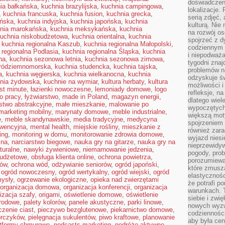
doświadczen
ia bałkańska
,
kuchnia brazylijska
,
kuchnia campingowa
,
lokalizacje.
,
kuchnia francuska
,
kuchnia fusion
,
kuchnia grecka
,
serią zdjęć,
ańska
,
kuchnia indyjska
,
kuchnia japońska
,
kuchnia
kulturą. Ni
nia marokańska
,
kuchnia meksykańska
,
kuchnia
na rozwój os
uchnia niskobudżetowa
,
kuchnia orientalna
,
kuchnia
spojrzeć z d
,
kuchnia regionalna Kaszub
,
kuchnia regionalna Małopolski
,
codziennym r
 regionalna Podlasia
,
kuchnia regionalna Śląska
,
kuchnia
i niepodważa
na
,
kuchnia sezonowa letnia
,
kuchnia sezonowa zimowa
,
tygodni znaj
śródziemnomorska
,
kuchnia studencka
,
kuchnia tajska
,
problemów n
a
,
kuchnia węgierska
,
kuchnia wielkanocna
,
kuchnia
odzyskuje ś
nia żydowska
,
kuchnie na wymiar
,
kultura herbaty
,
kultura
możliwości i
ast minute
,
łazienki nowoczesne
,
lemoniady domowe
,
logo
refleksje, n
o pracy
,
łyżwiarstwo
,
made in Poland
,
magazyn energii
,
dlatego wiel
stwo abstrakcyjne
,
małe mieszkanie
,
malowanie po
wypoczętych
marketing mobilny
,
marynaty domowe
,
meble industrialne
,
większą mot
e
,
meble skandynawskie
,
media tradycyjne
,
medycyna
spojrzeniem
wencyjna
,
mental health
,
miejskie rośliny
,
mieszkanie z
również zar
ing
,
monitoring w domu
,
monitorowanie zdrowia domowe
,
wyjazd niesi
zna
,
narciarstwo biegowe
,
nauka gry na gitarze
,
nauka gry na
nieprzewidy
turalne
,
nawyki żywieniowe
,
niemarnowanie jedzenia
,
pogody, pro
budżetowe
,
obsługa klienta online
,
ochrona powietrza
,
porozumiewa
mów
,
ochrona wód
,
odżywianie seniorów
,
ogród japoński
,
które zmusza
,
ogród nowoczesny
,
ogród wertykalny
,
ogród wiejski
,
ogród
elastycznośc
ysły
,
ogrzewanie ekologiczne
,
opieka nad zwierzętami
że potrafi p
organizacja domowa
,
organizacja konferencji
,
organizacja
warunkach. 
izacja szafy
,
origami
,
oświetlenie domowe
,
oświetlenie
siebie i zw
grodowe
,
palety kolorów
,
panele akustyczne
,
parki linowe
,
nowych wyzw
czenie ciast
,
pieczywo bezglutenowe
,
piekarnictwo domowe
,
codzienności
orczyków
,
pielęgnacja sukulentów
,
piwo kraftowe
,
planowanie
aby była cen
atformy chmurowe
,
podcasts marketing
,
podróże aktywne
,