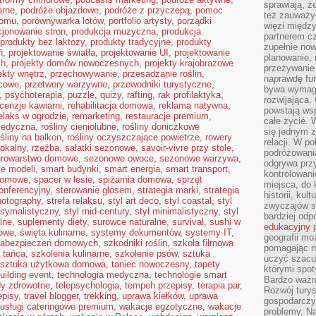
sprawiają, 
arne
,
podróże objazdowe
,
podróże z przyczepą
,
pomoc
też zauważy
domu
,
porównywarka lotów
,
portfolio artysty
,
porządki
więzi między
jonowanie stron
,
produkcja muzyczna
,
produkcja
partnerem cz
produkty bez laktozy
,
produkty tradycyjne
,
produkty
zupełnie now
ń
,
projektowanie światła
,
projektowanie UI
,
projektowanie
planowanie, 
ch
,
projekty domów nowoczesnych
,
projekty krajobrazowe
przeżywanie 
ekty wnętrz
,
przechowywanie
,
przesadzanie roślin
,
naprawdę fu
ocowe
,
przetwory warzywne
,
przewodniki turystyczne
,
bywa wymaga
,
psychoterapia
,
puzzle
,
quizy
,
rafting
,
rak profilaktyka
,
rozwijająca.
cenzje kawiarni
,
rehabilitacja domowa
,
reklama natywna
,
powstają wsp
elaks w ogrodzie
,
remarketing
,
restauracje premium
,
całe życie.
medyczna
,
rośliny cieniolubne
,
rośliny doniczkowe
się jednym 
ośliny na balkon
,
rośliny oczyszczające powietrze
,
rowery
relacji. W p
lokalny
,
rzeźba
,
sałatki sezonowe
,
savoir-vivre przy stole
,
podróżowania
erowarstwo domowe
,
sezonowe owoce
,
sezonowe warzywa
,
odgrywa prz
ie modeli
,
smart budynki
,
smart energia
,
smart transport
,
kontrolowani
domowe
,
spacer w lesie
,
spiżarnia domowa
,
sprzęt
miejsca, do 
konferencyjny
,
sterowanie głosem
,
strategia marki
,
strategia
historii, ku
hotography
,
strefa relaksu
,
styl art deco
,
styl coastal
,
styl
zwyczajów sp
ksymalistyczny
,
styl mid-century
,
styl minimalistyczny
,
styl
bardziej od
lne
,
suplementy diety
,
surowce naturalne
,
survival
,
sushi w
edukacyjny
p
jowe
,
święta kulinarne
,
systemy dokumentów
,
systemy IT
,
geografii mo
zabezpieczeń domowych
,
szkodniki roślin
,
szkoła filmowa
pomagając ni
 tańca
,
szkolenia kulinarne
,
szkolenie psów
,
sztuka
uczyć szacun
sztuka użytkowa domowa
,
taniec nowoczesny
,
tapety
którymi spo
uilding event
,
technologia medyczna
,
technologie smart
Bardzo ważny
dy zdrowotne
,
telepsychologia
,
tempeh przepisy
,
terapia par
,
Rozwój turys
episy
,
travel blogger
,
trekking
,
uprawa kiełków
,
uprawa
gospodarczyc
usługi cateringowe premium
,
wakacje egzotyczne
,
wakacje
problemy. N