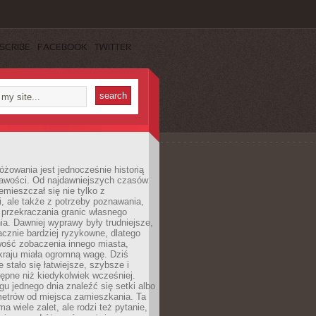
SCRIBE
FACEBOOK
TWITTER
różowania jest jednocześnie historią
ekawości. Od najdawniejszych czasów
emieszczał się nie tylko z
, ale także z potrzeby poznawania,
 przekraczania granic własnego
a. Dawniej wyprawy były trudniejsze,
acznie bardziej ryzykowne, dlatego
ość zobaczenia innego miasta,
kraju miała ogromną wagę. Dziś
 stało się łatwiejsze, szybsze i
tępne niż kiedykolwiek wcześniej.
u jednego dnia znaleźć się setki albo
metrów od miejsca zamieszkania. Ta
a wiele zalet, ale rodzi też pytanie,