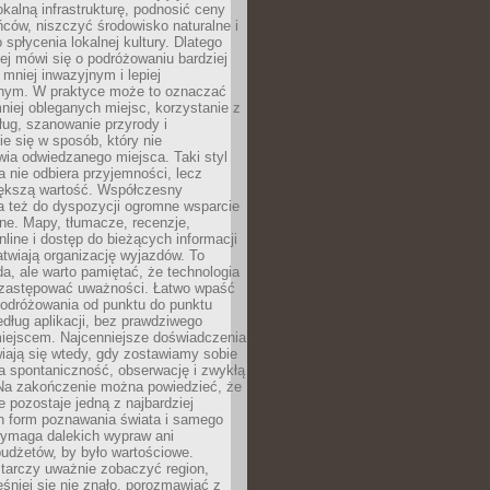
okalną infrastrukturę, podnosić ceny
ców, niszczyć środowisko naturalne i
 spłycenia lokalnej kultury. Dlatego
ej mówi się o podróżowaniu bardziej
niej inwazyjnym i lepiej
ym. W praktyce może to oznaczać
niej obleganych miejsc, korzystanie z
ług, szanowanie przyrody i
 się w sposób, który nie
ia odwiedzanego miejsca. Taki styl
 nie odbiera przyjemności, lecz
większą wartość. Współczesny
a też do dyspozycji ogromne wsparcie
ne. Mapy, tłumacze, recenzje,
nline i dostęp do bieżących informacji
twiają organizację wyjazdów. To
a, ale warto pamiętać, że technologia
 zastępować uważności. Łatwo wpaść
odróżowania od punktu do punktu
dług aplikacji, bez prawdziwego
miejscem. Najcenniejsze doświadczenia
iają się wtedy, gdy zostawiamy sobie
a spontaniczność, obserwację i zwykłą
Na zakończenie można powiedzieć, że
 pozostaje jedną z najbardziej
ch form poznawania świata i samego
wymaga dalekich wypraw ani
udżetów, by było wartościowe.
arczy uważnie zobaczyć region,
śniej się nie znało, porozmawiać z