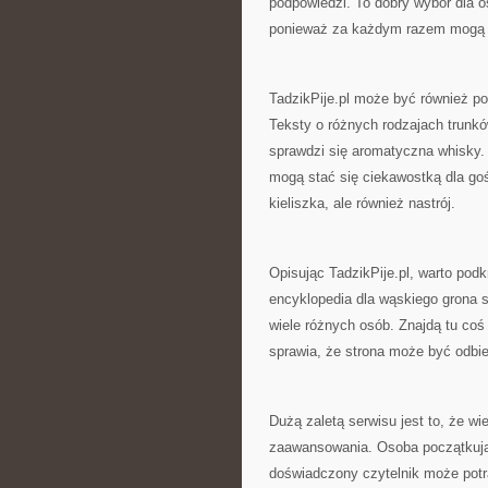
podpowiedzi. To dobry wybór dla o
ponieważ za każdym razem mogą 
TadzikPije.pl może być również po
Teksty o różnych rodzajach trunkó
sprawdzi się aromatyczna whisky. Z 
mogą stać się ciekawostką dla goś
kieliszka, ale również nastrój.
Opisując TadzikPije.pl, warto podk
encyklopedia dla wąskiego grona s
wiele różnych osób. Znajdą tu coś 
sprawia, że strona może być odbie
Dużą zaletą serwisu jest to, że w
zaawansowania. Osoba początkując
doświadczony czytelnik może potra