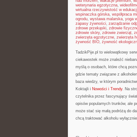
nad morzem
,
wakacje premium
,
w
weterynaria egzotyczna
,
wideofil
wirtualna rzeczywistość w edukacj
wspinaczka górska
,
współpraca m
ogrodu
,
wystawa malarska
,
yoga w
zapasy żywności
,
zarządzanie od
zdrowe przekąski
,
zdrowie fizyczn
zdrowie skóry
,
zdrowie zwierząt
,
z
zwierzęta egzotyczne
,
zwierzęta 
żywność BIO
,
żywność ekologiczn
TadzikPije.pl to wielowątkowy ser
ciekawostek może znaleźć niebana
myślą o osobach, które chcą pozn
gdzie tematy związane z alkohole
baza wiedzy, w którym poradnictw
Koktajli i
Nowości i Trendy
. Na str
czytelnika przez fascynujący świat
opisów popularnych trunków, ale p
może stać się małą podróżą do dal
chcą traktować alkoholu wyłącznie