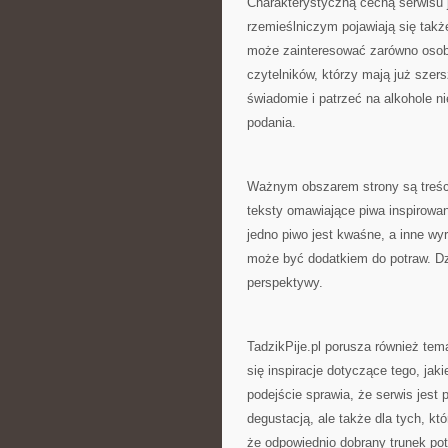
Charakterystyczną cechą serwisu je
rzemieślniczym pojawiają się takż
może zainteresować zarówno osoby,
czytelników, którzy mają już szer
świadomie i patrzeć na alkohole n
podania.
Ważnym obszarem strony są treści
teksty omawiające piwa inspirowan
jedno piwo jest kwaśne, a inne wy
może być dodatkiem do potraw. D
perspektywy.
TadzikPije.pl porusza również tem
się inspiracje dotyczące tego, jaki
podejście sprawia, że serwis jest
degustacją, ale także dla tych, kt
że odpowiednio dobrany trunek pot