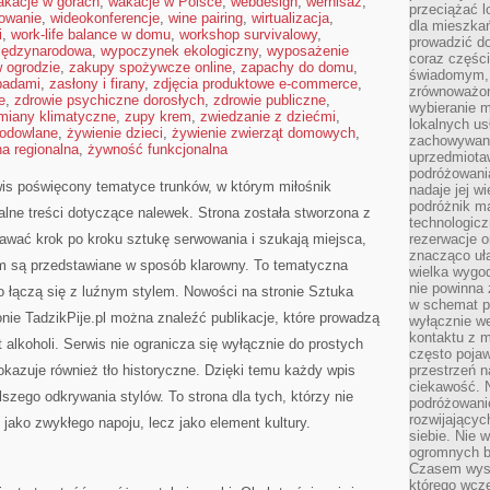
akacje w górach
,
wakacje w Polsce
,
webdesign
,
wernisaż
,
przeciążać l
mowanie
,
wideokonferencje
,
wine pairing
,
wirtualizacja
,
dla mieszkań
i
,
work-life balance w domu
,
workshop survivalowy
,
prowadzić do
iędzynarodowa
,
wypoczynek ekologiczny
,
wyposażenie
coraz części
 ogrodzie
,
zakupy spożywcze online
,
zapachy do domu
,
świadomym, m
padami
,
zasłony i firany
,
zdjęcia produktowe e-commerce
,
zrównoważon
e
,
zdrowie psychiczne dorosłych
,
zdrowie publiczne
,
wybieranie m
miany klimatyczne
,
zupy krem
,
zwiedzanie z dziećmi
,
lokalnych us
hodowlane
,
żywienie dzieci
,
żywienie zwierząt domowych
,
zachowywanie
a regionalna
,
żywność funkcjonalna
uprzedmiotaw
podróżowania
wis poświęcony tematyce trunków, w którym miłośnik
nadaje jej 
podróżnik m
lne treści dotyczące nalewek. Strona została stworzona z
technologicz
awać krok po kroku sztukę serwowania i szukają miejsca,
rezerwacje o
znacząco uła
m są przedstawiane w sposób klarowny. To tematyczna
wielka wygod
nie powinna
o łączą się z luźnym stylem. Nowości na stronie Sztuka
w schemat p
onie TadzikPije.pl można znaleźć publikacje, które prowadzą
wyłącznie we
kontaktu z 
 alkoholi. Serwis nie ogranicza się wyłącznie do prostych
często pojaw
okazuje również tło historyczne. Dzięki temu każdy wpis
przestrzeń n
ciekawość. 
szego odkrywania stylów. To strona dla tych, którzy nie
podróżowanie
rozwijający
 jako zwykłego napoju, lecz jako element kultury.
siebie. Nie 
ogromnych b
Czasem wyst
którego wcze