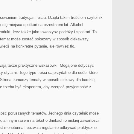
esowaniem tradycjami picia. Dzięki takim treściom czytelnik
 się miejsca spotkań na przestrzeni lat. Alkohol
produkt, lecz także jako towarzysz podróży i spotkań. To
y temat może zostać pokazany w sposób ciekawszy.
wiedź na konkretne pytanie, ale również tło.
ywają także praktyczne wskazówki. Mogą one dotyczyć
y stylami. Tego typu treści są przydatne dla osób, które
trona tłumaczy tematy w sposób ciekawy dla bardziej
e trzeba być ekspertem, aby czerpać przyjemność z
okość poruszanych tematów. Jednego dnia czytelnik może
ky, a innym razem na tekst o drinkach o niskiej zawartości
jest monotonna i pozwala regularnie odkrywać praktyczne