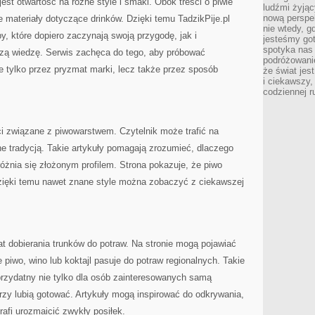
st otwartość na różne style i smaki. Obok treści o piwie
ludźmi żyjąc
nową perspe
e materiały dotyczące drinków. Dzięki temu TadzikPije.pl
nie wtedy, g
 które dopiero zaczynają swoją przygodę, jak i
jesteśmy go
spotyka nas 
szą wiedzę. Serwis zachęca do tego, aby próbować
podróżowanie
ie tylko przez pryzmat marki, lecz także przez sposób
że świat jes
i ciekawszy,
codziennej r
 związane z piwowarstwem. Czytelnik może trafić na
e tradycją. Takie artykuły pomagają zrozumieć, dlaczego
różnia się złożonym profilem. Strona pokazuje, że piwo
zięki temu nawet znane style można zobaczyć z ciekawszej
at dobierania trunków do potraw. Na stronie mogą pojawiać
e piwo, wino lub koktajl pasuje do potraw regionalnych. Takie
 przydatny nie tylko dla osób zainteresowanych samą
órzy lubią gotować. Artykuły mogą inspirować do odkrywania,
rafi urozmaicić zwykły posiłek.