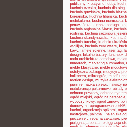
publiczny
,
kreatywne hobby
,
kuchn
kuchnia czeska
,
kuchnia dla singli
kuchnia gruzińska
,
kuchnia hiszp
koreańska
,
kuchnia libańska
,
kuch
molekularna
,
kuchnia niemiecka
,
k
peruwiańska
,
kuchnia portugalska
kuchnia regionalna Mazur
,
kuchnia
roślinna
,
kuchnia sezonowa jesien
kuchnia skandynawska
,
kuchnia 
kuchnia turecka
,
kuchnia ukraińsk
wigilijna
,
kuchnia zero waste
,
kuch
kawy
,
lamele ścienne
,
laser tag
,
l
design
,
lokalne bazary
,
lunchbox d
mała architektura ogrodowa
,
malar
numerach
,
marketing automation
,
meble klasyczne
,
meble modułow
estetyczna zabiegi
,
medycyna pre
balkonem
,
mikroogród
,
mindful eat
motion design
,
muzyka elektronic
pianinie
,
nauka śpiewu
,
nawozy na
nietolerancje pokarmowe
,
obiady 
ochrona przyrody
,
ochrona syste
ogród miejski
,
ogród na parapecie
wypoczynkowy
,
ogród zimowy pom
domowymi
,
oprogramowanie ERP
,
kuchni
,
organizacja spiżarni
,
organ
nastrojowe
,
paintball
,
paleniska o
pieczenie chleba na zakwasie
,
pie
pielęgnacja bonsai
,
pielęgnacja st
posiłków
,
planowanie zakupów
,
pl