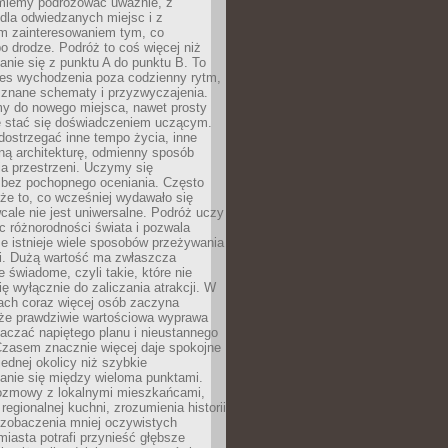
miemy podróżować uważnie, z
dla odwiedzanych miejsc i z
m zainteresowaniem tym, co
 drodze. Podróż to coś więcej niż
nie się z punktu A do punktu B. To
ces wychodzenia poza codzienny rytm,
 znane schematy i przyzwyczajenia.
my do nowego miejsca, nawet prosty
 stać się doświadczeniem uczącym.
ostrzegać inne tempo życia, inne
ną architekturę, odmienny sposób
a przestrzeni. Uczymy się
bez pochopnego oceniania. Często
 że to, co wcześniej wydawało się
cale nie jest uniwersalne. Podróż uczy
 różnorodności świata i pozwala
e istnieje wiele sposobów przeżywania
i. Dużą wartość ma zwłaszcza
 świadome, czyli takie, które nie
ę wyłącznie do zaliczania atrakcji. W
tach coraz więcej osób zaczyna
 że prawdziwie wartościowa wyprawa
aczać napiętego planu i nieustannego
Czasem znacznie więcej daje spokojne
ednej okolicy niż szybkie
anie się między wieloma punktami.
ozmowy z lokalnymi mieszkańcami,
regionalnej kuchni, zrozumienia historii
 zobaczenia mniej oczywistych
iasta potrafi przynieść głębsze