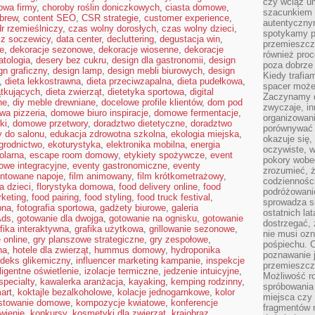
czy wciąż u
owa firmy
,
choroby roślin doniczkowych
,
ciasta domowe
,
szacunkiem 
 brew
,
content SEO
,
CSR strategie
,
customer experience
,
autentyczny
r rzemieślniczy
,
czas wolny dorosłych
,
czas wolny dzieci
,
spotykamy po
 z soczewicy
,
data center
,
decluttering
,
degustacja win
,
przemieszcza
ie
,
dekoracje sezonowe
,
dekoracje wiosenne
,
dekoracje
również pro
tologia
,
desery bez cukru
,
design dla gastronomii
,
design
poza dobrze
gn graficzny
,
design lamp
,
design mebli biurowych
,
design
Kiedy trafia
,
dieta lekkostrawna
,
dieta przeciwzapalna
,
dieta pudełkowa
,
spacer może
ątkujących
,
dieta zwierząt
,
dietetyka sportowa
,
digital
Zaczynamy d
ne
,
diy meble drewniane
,
docelowe profile klientów
,
dom pod
zwyczaje, in
a pizzeria
,
domowe biuro inspiracje
,
domowe fermentacje
,
organizowani
ki
,
domowe przetwory
,
doradztwo dietetyczne
,
doradztwo
porównywać 
 do salonu
,
edukacja zdrowotna szkolna
,
ekologia miejska
,
okazuje się,
grodnictwo
,
ekoturystyka
,
elektronika mobilna
,
energia
oczywiste, w
olarna
,
escape room domowy
,
etykiety spożywcze
,
event
pokory wobec
owe integracyjne
,
eventy gastronomiczne
,
eventy
zrozumieć, ż
ntowane napoje
,
film animowany
,
film krótkometrażowy
,
codziennośc
ia dzieci
,
florystyka domowa
,
food delivery online
,
food
podróżowanie
rketing
,
food pairing
,
food styling
,
food truck festival
,
sprowadza si
bna
,
fotografia sportowa
,
gadżety biurowe
,
galeria
ostatnich la
Ads
,
gotowanie dla dwojga
,
gotowanie na ognisku
,
gotowanie
dostrzegać,
fika interaktywna
,
grafika użytkowa
,
grillowanie sezonowe
,
nie musi ozn
 online
,
gry planszowe strategiczne
,
gry zespołowe
,
pośpiechu. 
ha
,
hotele dla zwierząt
,
hummus domowy
,
hydroponika
poznawanie j
ndeks glikemiczny
,
influencer marketing kampanie
,
inspekcje
przemieszcz
eligentne oświetlenie
,
izolacje termiczne
,
jedzenie intuicyjne
,
Możliwość r
specialty
,
kawalerka aranżacja
,
kayaking
,
kemping rodzinny
,
spróbowania 
art
,
koktajle bezalkoholowe
,
kolacje jednogarnkowe
,
kolor
miejsca czy
stowanie domowe
,
kompozycje kwiatowe
,
konferencje
fragmentów m
wienie
,
konkursy
,
kosmetyki dla zwierząt
,
krajobraz