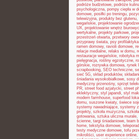
podróże budżetowe
,
podróże kulin
psychologiczna
,
pompy ciepła w 
domowe
,
posiłki po treningu
,
pozyc
telewizyjna
,
produkty bez glutenu
,
wegańskie
,
projektowanie ogrodze
UX
,
projektowanie wnętrz biurowy
wertykalne
,
projekty parkowe
,
proj
przestrzeń otwarta
,
przetwory ow
przyprawy świata
,
psy profilaktyka
ramen domowy
,
ravioli domowe
,
re
relacje medialne
,
relaks w domu
,
r
restauracje wegańskie
,
robotyka 
pielęgnacja
,
rośliny egzotyczne
,
r
górskie
,
rozrywka domowa
,
rynek 
scrapbooking
,
SEO techniczne
,
s
sieć 5G
,
skład produktów
,
składan
śniadania wysokobiałkowe
,
sosy 
medyczny przenośny
,
sprzęt tele
PR
,
street food azjatycki
,
street p
eklektyczny
,
styl japandi
,
styl ma
modern farmhouse
,
superfood loka
domu
,
suszone kwiaty
,
świece so
systemy nawadniające
,
systemy 
projekty
,
szkoła muzyczna
,
szkoła
gotowania
,
sztuka uliczna murale
,
ścienne
,
targi śniadaniowe
,
team b
home
,
tekstylia domowe
,
telepora
testy medyczne domowe
,
tofu prz
mikroliści
,
user experience online
,