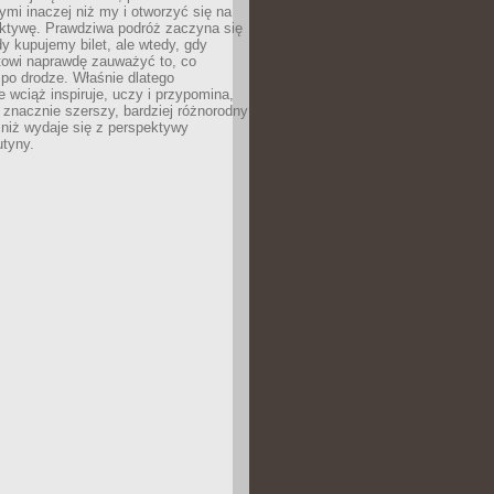
ymi inaczej niż my i otworzyć się na
ktywę. Prawdziwa podróż zaczyna się
dy kupujemy bilet, ale wtedy, gdy
towi naprawdę zauważyć to, co
po drodze. Właśnie dlatego
 wciąż inspiruje, uczy i przypomina,
t znacznie szerszy, bardziej różnorodny
 niż wydaje się z perspektywy
utyny.