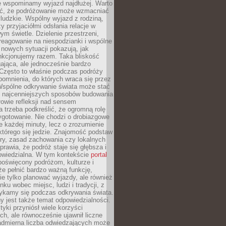
że wspominamy wyjazd najdłużej. Warto
ć, że podróżowanie może wzmacniać
ludzkie. Wspólny wyjazd z rodziną,
y przyjaciółmi odsłania relacje w
ym świetle. Dzielenie przestrzeni,
reagowanie na niespodzianki i wspólne
nowych sytuacji pokazują, jak
nkcjonujemy razem. Taka bliskość
jąca, ale jednocześnie bardzo
 Często to właśnie podczas podróży
omnienia, do których wraca się przez
 Wspólne odkrywanie świata może stać
z najcenniejszych sposobów budowania
ołowie refleksji nad sensem
 trzeba podkreślić, że ogromną rolę
ygotowanie. Nie chodzi o drobiazgowe
e każdej minuty, lecz o zrozumienie
którego się jedzie. Znajomość podstaw
ltury, zasad zachowania czy lokalnych
rawia, że podróż staje się głębsza i
powiedzialna. W tym kontekście
portal
oświęcony podróżom, kulturze i
że pełnić bardzo ważną funkcję,
e tylko planować wyjazdy, ale również
ku wobec miejsc, ludzi i tradycji, z
tykamy się podczas odkrywania świata.
 jest także temat odpowiedzialności.
tyki przyniósł wiele korzyści
h, ale równocześnie ujawnił liczne
admierna liczba odwiedzających może