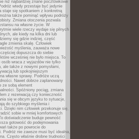
ie niż najbardziej znane pocztówkowe
 Podróż wtedy przestaje być jedynie
 a staje się spotkaniem z konkretną
e można także pominąć wpływu podróży
obisty. Zmiana otoczenia pozwala
ystansu na własne życie. W
ytmie wiele rzeczy wydaje się pilnych
lnych, ale kiedy na kilka dni lub
dziemy się gdzie indziej, część
agle zmienia skalę. Człowiek
wieżość myślenia, zauważa nowe
 częściej dopuszcza do siebie
a które wcześniej nie było miejsca. To
e osób wraca z wyjazdów nie tylko
, ale także z nowymi pomysłami,
ywacją lub spokojniejszym
 na własne sprawy. Podróże uczą
adności. Nawet dobrze zaplanowany
e ze sobą element
walności. Spóźniony pociąg, zmiana
blem z rezerwacją czy konieczność
nia się w obcym języku to sytuacje,
ją do szybkiego myślenia i
i. Dzięki nim człowiek przekonuje się,
oradzić sobie w mniej komfortowych
To doświadczenie buduje pewność
iększa gotowość do podejmowania
ań także po powrocie do
. Podróż nie zawsze musi być idealna,
na. Często właśnie drobne trudności