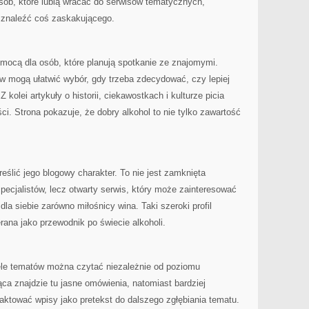
sób, które lubią wracać do serwisów tematycznych,
znaleźć coś zaskakującego.
mocą dla osób, które planują spotkanie ze znajomymi.
w mogą ułatwić wybór, gdy trzeba zdecydować, czy lepiej
kolei artykuły o historii, ciekawostkach i kulturze picia
ci. Strona pokazuje, że dobry alkohol to nie tylko zawartość
reślić jego blogowy charakter. To nie jest zamknięta
pecjalistów, lecz otwarty serwis, który może zainteresować
dla siebie zarówno miłośnicy wina. Taki szeroki profil
rana jako przewodnik po świecie alkoholi.
iele tematów można czytać niezależnie od poziomu
a znajdzie tu jasne omówienia, natomiast bardziej
ktować wpisy jako pretekst do dalszego zgłębiania tematu.