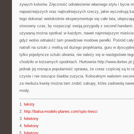
żywych kolorów. Zręczność odnalezienie własnego stylu i bycie m
najważniejszych oraz najtrudniejszych rzeczy, jakie wyczekują k
tego dokonać wielokrotnie eksperymentuje się całe lata, ulepsza
stosowny czas, by rozpocząć swoją przygodę z second handami.
używaną można spotkać w każdym, nawet najmniejszym mieście.
gdyż wolno odnaleźć tam prawdziwe modowe perełki. Pośród cał
natrafi na sztuki z metką od dużego projektanta, guru w dyscypl
tylko pojedyncze sztuki ubrania, nie należy się w następstwie teg
chodziło w tożsamych spodniach. Hurtownia http://www.dortex.pl j
jednak jej rosnąca popularność sprawia, że coraz częściej są to 
czyste i nie noszące śladów zużycia. Kolosalnym walorem second
za nieduża kwotę można tam zrobić zakupy, które zadowolą nawe
mody.
1.
teksty
2.
http://balsa-models-planes.com/spis-tresci
3.
felietony
4.
felietony
5.
felietony