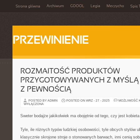
Archiwum
GOOOL
Legia
Meczycho
Strona główna
Spis 
PRZEWINIENIE
ROZMAITOŚĆ PRODUKTÓW
PRZYGOTOWYWANYCH Z MYŚLĄ 
Z PEWNOŚCIĄ
POSTED BY ADMIN
POSTED ON WRZ - 27 - 2025
MOŻLIWOŚĆ 
WYŁĄCZONA
Sweter bodajże jakikolwiek ma obojętnie od tego, czy jest kobie
Tyle, ile różnych typów ludzkiej osobowości, tyle obcych stylów ub
klasycznie skrojone stroje o stonowanych barwach, inni cenią sobi