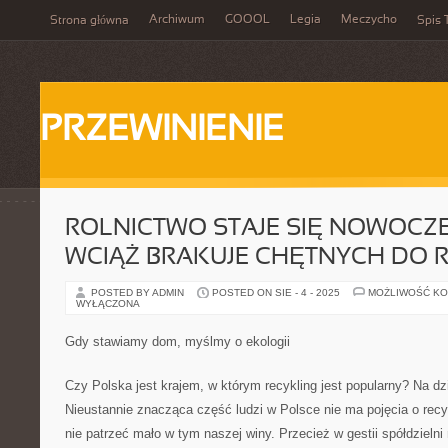
Archiwum
GOOOL
Legia
Meczycho
Strona główna
Spis 
PRZEWINIENIE
ROLNICTWO STAJE SIĘ NOWOCZE
WCIĄŻ BRAKUJE CHĘTNYCH DO 
POSTED BY ADMIN
POSTED ON SIE - 4 - 2025
MOŻLIWOŚĆ K
WYŁĄCZONA
Gdy stawiamy dom, myślmy o ekologii
Czy Polska jest krajem, w którym recykling jest popularny? Na dzi
Nieustannie znacząca część ludzi w Polsce nie ma pojęcia o rec
nie patrzeć mało w tym naszej winy. Przecież w gestii spółdzieln