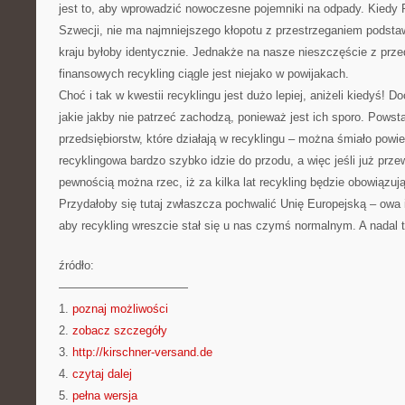
jest to, aby wprowadzić nowoczesne pojemniki na odpady. Kiedy 
Szwecji, nie ma najmniejszego kłopotu z przestrzeganiem pods
kraju byłoby identycznie. Jednakże na nasze nieszczęście z pr
finansowych recykling ciągle jest niejako w powijakach.
Choć i tak w kwestii recyklingu jest dużo lepiej, aniżeli kiedyś
jakie jakby nie patrzeć zachodzą, ponieważ jest ich sporo. Powsta
przedsiębiorstw, które działają w recyklingu – można śmiało powi
recyklingowa bardzo szybko idzie do przodu, a więc jeśli już prze
pewnością można rzec, iż za kilka lat recykling będzie obowiązu
Przydałoby się tutaj zwłaszcza pochwalić Unię Europejską – owa i
aby recykling wreszcie stał się u nas czymś normalnym. A nadal 
źródło:
———————————
1.
poznaj możliwości
2.
zobacz szczegóły
3.
http://kirschner-versand.de
4.
czytaj dalej
5.
pełna wersja