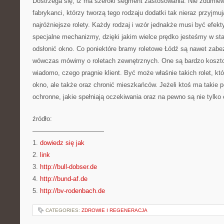
Dostrzega się, iż ma szeroki segment zastosowania. Nie zdumiewa
fabrykanci, którzy tworzą tego rodzaju dodatki tak nieraz przyjm
najróżniejsze rolety. Każdy rodzaj i wzór jednakże musi być efek
specjalne mechanizmy, dzięki jakim wielce prędko jesteśmy w sta
odsłonić okno. Co poniektóre bramy roletowe Łódź są nawet zabe
wówczas mówimy o roletach zewnętrznych. One są bardzo koszto
wiadomo, czego pragnie klient. Być może właśnie takich rolet, któ
okno, ale także oraz chronić mieszkańców. Jeżeli ktoś ma takie p
ochronne, jakie spełniają oczekiwania oraz na pewno są nie tylko 
źródło:
———————————
1.
dowiedz się jak
2.
link
3.
http://bull-dobser.de
4.
http://bund-af.de
5.
http://bv-rodenbach.de
CATEGORIES:
ZDROWIE I REGENERACJA