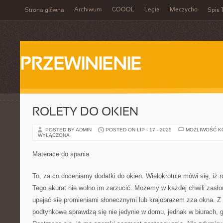
Archiwum
GOOOL
Legia
Meczycho
Strona główna
Spis 
PRZEWINIENIE
ROLETY DO OKIEN
POSTED BY ADMIN
POSTED ON LIP - 17 - 2025
MOŻLIWOŚĆ 
WYŁĄCZONA
Materace do spania
To, za co doceniamy dodatki do okien. Wielokrotnie mówi się, iż 
Tego akurat nie wolno im zarzucić. Możemy w każdej chwili zasłon
upajać się promieniami słonecznymi lub krajobrazem zza okna. Z 
podtynkowe sprawdzą się nie jedynie w domu, jednak w biurach, g