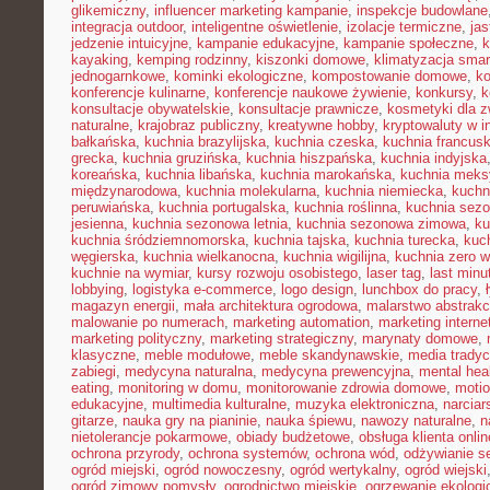
glikemiczny
,
influencer marketing kampanie
,
inspekcje budowlane
integracja outdoor
,
inteligentne oświetlenie
,
izolacje termiczne
,
jas
jedzenie intuicyjne
,
kampanie edukacyjne
,
kampanie społeczne
,
k
kayaking
,
kemping rodzinny
,
kiszonki domowe
,
klimatyzacja smar
jednogarnkowe
,
kominki ekologiczne
,
kompostowanie domowe
,
ko
konferencje kulinarne
,
konferencje naukowe żywienie
,
konkursy
,
k
konsultacje obywatelskie
,
konsultacje prawnicze
,
kosmetyki dla z
naturalne
,
krajobraz publiczny
,
kreatywne hobby
,
kryptowaluty w i
bałkańska
,
kuchnia brazylijska
,
kuchnia czeska
,
kuchnia francus
grecka
,
kuchnia gruzińska
,
kuchnia hiszpańska
,
kuchnia indyjska
koreańska
,
kuchnia libańska
,
kuchnia marokańska
,
kuchnia mek
międzynarodowa
,
kuchnia molekularna
,
kuchnia niemiecka
,
kuchni
peruwiańska
,
kuchnia portugalska
,
kuchnia roślinna
,
kuchnia sez
jesienna
,
kuchnia sezonowa letnia
,
kuchnia sezonowa zimowa
,
ku
kuchnia śródziemnomorska
,
kuchnia tajska
,
kuchnia turecka
,
kuc
węgierska
,
kuchnia wielkanocna
,
kuchnia wigilijna
,
kuchnia zero 
kuchnie na wymiar
,
kursy rozwoju osobistego
,
laser tag
,
last minu
lobbying
,
logistyka e-commerce
,
logo design
,
lunchbox do pracy
,
magazyn energii
,
mała architektura ogrodowa
,
malarstwo abstrakc
malowanie po numerach
,
marketing automation
,
marketing interne
marketing polityczny
,
marketing strategiczny
,
marynaty domowe
,
klasyczne
,
meble modułowe
,
meble skandynawskie
,
media tradyc
zabiegi
,
medycyna naturalna
,
medycyna prewencyjna
,
mental hea
eating
,
monitoring w domu
,
monitorowanie zdrowia domowe
,
motio
edukacyjne
,
multimedia kulturalne
,
muzyka elektroniczna
,
narcia
gitarze
,
nauka gry na pianinie
,
nauka śpiewu
,
nawozy naturalne
,
n
nietolerancje pokarmowe
,
obiady budżetowe
,
obsługa klienta onlin
ochrona przyrody
,
ochrona systemów
,
ochrona wód
,
odżywianie s
ogród miejski
,
ogród nowoczesny
,
ogród wertykalny
,
ogród wiejski
ogród zimowy pomysły
,
ogrodnictwo miejskie
,
ogrzewanie ekologi