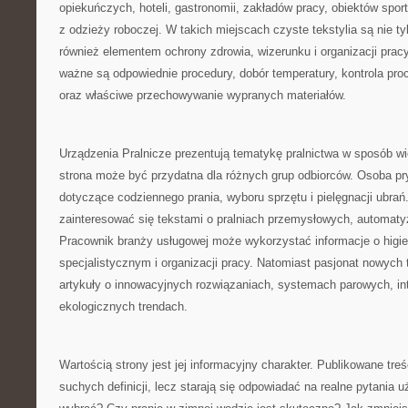
opiekuńczych, hoteli, gastronomii, zakładów pracy, obiektów spor
z odzieży roboczej. W takich miejscach czyste tekstylia są nie tyl
również elementem ochrony zdrowia, wizerunku i organizacji pracy
ważne są odpowiednie procedury, dobór temperatury, kontrola pro
oraz właściwe przechowywanie wypranych materiałów.
Urządzenia Pralnicze prezentują tematykę pralnictwa w sposób w
strona może być przydatna dla różnych grup odbiorców. Osoba pr
dotyczące codziennego prania, wyboru sprzętu i pielęgnacji ubra
zainteresować się tekstami o pralniach przemysłowych, automatyza
Pracownik branży usługowej może wykorzystać informacje o higie
specjalistycznym i organizacji pracy. Natomiast pasjonat nowych 
artykuły o innowacyjnych rozwiązaniach, systemach parowych, int
ekologicznych trendach.
Wartością strony jest jej informacyjny charakter. Publikowane treś
suchych definicji, lecz starają się odpowiadać na realne pytania 