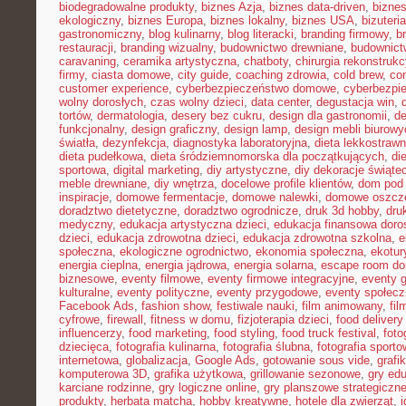
biodegradowalne produkty
,
biznes Azja
,
biznes data-driven
,
bizne
ekologiczny
,
biznes Europa
,
biznes lokalny
,
biznes USA
,
bizuter
gastronomiczny
,
blog kulinarny
,
blog literacki
,
branding firmowy
,
b
restauracji
,
branding wizualny
,
budownictwo drewniane
,
budownict
caravaning
,
ceramika artystyczna
,
chatboty
,
chirurgia rekonstrukc
firmy
,
ciasta domowe
,
city guide
,
coaching zdrowia
,
cold brew
,
co
customer experience
,
cyberbezpieczeństwo domowe
,
cyberbezpi
wolny dorosłych
,
czas wolny dzieci
,
data center
,
degustacja win
,
tortów
,
dermatologia
,
desery bez cukru
,
design dla gastronomii
,
de
funkcjonalny
,
design graficzny
,
design lamp
,
design mebli biurowy
światła
,
dezynfekcja
,
diagnostyka laboratoryjna
,
dieta lekkostraw
dieta pudełkowa
,
dieta śródziemnomorska dla początkujących
,
di
sportowa
,
digital marketing
,
diy artystyczne
,
diy dekoracje świąte
meble drewniane
,
diy wnętrza
,
docelowe profile klientów
,
dom pod 
inspiracje
,
domowe fermentacje
,
domowe nalewki
,
domowe oszcz
doradztwo dietetyczne
,
doradztwo ogrodnicze
,
druk 3d hobby
,
dru
medyczny
,
edukacja artystyczna dzieci
,
edukacja finansowa doro
dzieci
,
edukacja zdrowotna dzieci
,
edukacja zdrowotna szkolna
,
e
społeczna
,
ekologiczne ogrodnictwo
,
ekonomia społeczna
,
ekotur
energia cieplna
,
energia jądrowa
,
energia solarna
,
escape room d
biznesowe
,
eventy filmowe
,
eventy firmowe integracyjne
,
eventy 
kulturalne
,
eventy polityczne
,
eventy przygodowe
,
eventy społec
Facebook Ads
,
fashion show
,
festiwale nauki
,
film animowany
,
fi
cyfrowe
,
firewall
,
fitness w domu
,
fizjoterapia dzieci
,
food delivery
influencerzy
,
food marketing
,
food styling
,
food truck festival
,
foto
dziecięca
,
fotografia kulinarna
,
fotografia ślubna
,
fotografia sport
internetowa
,
globalizacja
,
Google Ads
,
gotowanie sous vide
,
grafi
komputerowa 3D
,
grafika użytkowa
,
grillowanie sezonowe
,
gry ed
karciane rodzinne
,
gry logiczne online
,
gry planszowe strategiczn
produkty
,
herbata matcha
,
hobby kreatywne
,
hotele dla zwierząt
,
i