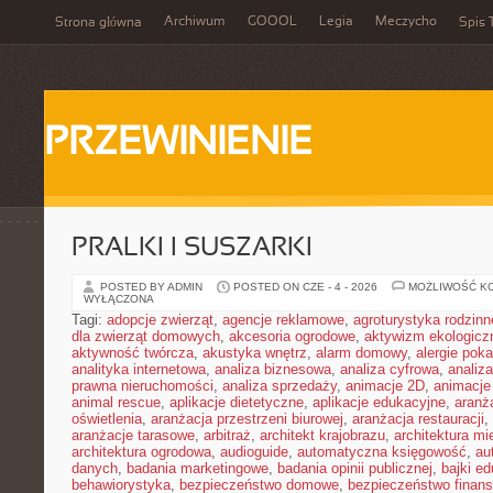
Archiwum
GOOOL
Legia
Meczycho
Strona główna
Spis 
PRZEWINIENIE
PRALKI I SUSZARKI
POSTED BY ADMIN
POSTED ON CZE - 4 - 2026
MOŻLIWOŚĆ K
WYŁĄCZONA
Tagi:
adopcje zwierząt
,
agencje reklamowe
,
agroturystyka rodzinn
dla zwierząt domowych
,
akcesoria ogrodowe
,
aktywizm ekologicz
aktywność twórcza
,
akustyka wnętrz
,
alarm domowy
,
alergie pok
analityka internetowa
,
analiza biznesowa
,
analiza cyfrowa
,
analiz
prawna nieruchomości
,
analiza sprzedaży
,
animacje 2D
,
animacje
animal rescue
,
aplikacje dietetyczne
,
aplikacje edukacyjne
,
aranż
oświetlenia
,
aranżacja przestrzeni biurowej
,
aranżacja restauracji
,
aranżacje tarasowe
,
arbitraż
,
architekt krajobrazu
,
architektura m
architektura ogrodowa
,
audioguide
,
automatyczna księgowość
,
au
danych
,
badania marketingowe
,
badania opinii publicznej
,
bajki e
behawiorystyka
,
bezpieczeństwo domowe
,
bezpieczeństwo finans