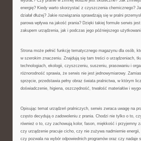
wybrać? Czy pranie w zimnej wodzie jest skuteczne? Jak zmniejs
energię? Kiedy warto skorzystać z czyszczenia chemicznego? Ja
działał dłużej? Jakie rozwiązania sprawdzają się w pralni przemys
parowa wpływa na jakość prania? Dzięki takiej formule serwis je
zakupem urządzenia, jak i podczas jego późniejszego użytkowani
Strona może pełnić funkcję tematycznego magazynu dla osób, któ
w szerokim znaczeniu. Znajdują się tam treści o urządzeniach, tk
technologiach, ekologii, czyszczeniu, suszeniu, prasowaniu i organ
różnorodność sprawia, że serwis nie jest jednowymiarowy. Zamias
sprzęcie, przedstawia pełny obraz świata pralnictwa, w którym licz
doświadczenie, higiena, oszczędność, trwałość materiałów i wyg
Opisując temat urządzeń pralniczych, serwis zwraca uwagę na pra
często decydują o zadowoleniu z prania. Chodzi nie tylko o to, cz
również o to, czy zachowują kolor, fason, miękkość i przyjemny 
czy urządzenie pracuje cicho, czy nie zużywa nadmiernie energii,
czy pozwala na wybór odpowiednich programów oraz czy nadaje s