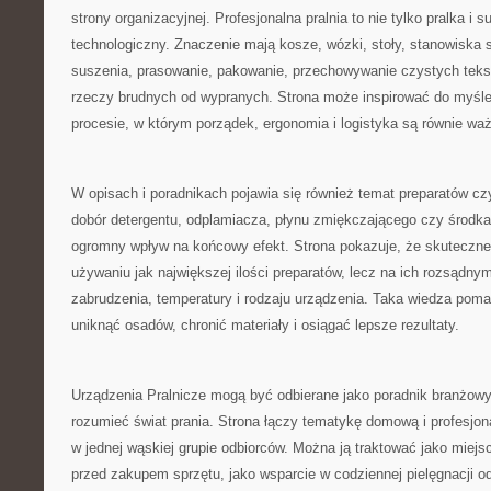
strony organizacyjnej. Profesjonalna pralnia to nie tylko pralka i s
technologiczny. Znaczenie mają kosze, wózki, stoły, stanowiska 
suszenia, prasowanie, pakowanie, przechowywanie czystych tekst
rzeczy brudnych od wypranych. Strona może inspirować do myśleni
procesie, w którym porządek, ergonomia i logistyka są równie w
W opisach i poradnikach pojawia się również temat preparatów c
dobór detergentu, odplamiacza, płynu zmiękczającego czy środk
ogromny wpływ na końcowy efekt. Strona pokazuje, że skuteczne 
używaniu jak największej ilości preparatów, lecz na ich rozsądny
zabrudzenia, temperatury i rodzaju urządzenia. Taka wiedza poma
uniknąć osadów, chronić materiały i osiągać lepsze rezultaty.
Urządzenia Pralnicze mogą być odbierane jako poradnik branżowy 
rozumieć świat prania. Strona łączy tematykę domową i profesjon
w jednej wąskiej grupie odbiorców. Można ją traktować jako miejs
przed zakupem sprzętu, jako wsparcie w codziennej pielęgnacji odz