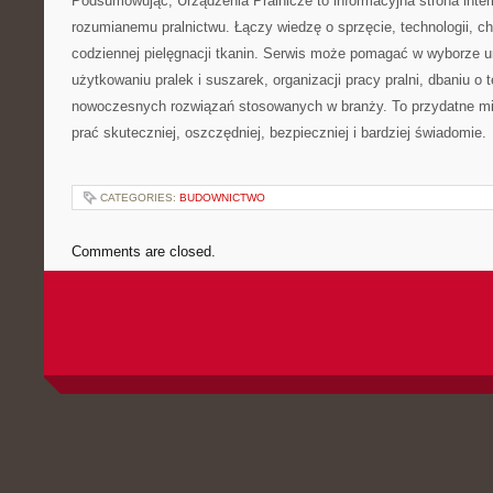
Podsumowując, Urządzenia Pralnicze to informacyjna strona int
rozumianemu pralnictwu. Łączy wiedzę o sprzęcie, technologii, chem
codziennej pielęgnacji tkanin. Serwis może pomagać w wyborze 
użytkowaniu pralek i suszarek, organizacji pracy pralni, dbaniu o 
nowoczesnych rozwiązań stosowanych w branży. To przydatne mi
prać skuteczniej, oszczędniej, bezpieczniej i bardziej świadomie.
CATEGORIES:
BUDOWNICTWO
Comments are closed.