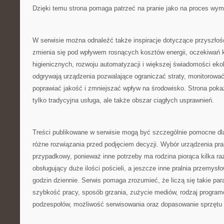
Dzięki temu strona pomaga patrzeć na pranie jako na proces wy
W serwisie można odnaleźć także inspiracje dotyczące przyszłośc
zmienia się pod wpływem rosnących kosztów energii, oczekiwań
higienicznych, rozwoju automatyzacji i większej świadomości ekol
odgrywają urządzenia pozwalające ograniczać straty, monitorować
poprawiać jakość i zmniejszać wpływ na środowisko. Strona pokazu
tylko tradycyjna usługa, ale także obszar ciągłych usprawnień.
Treści publikowane w serwisie mogą być szczególnie pomocne dl
różne rozwiązania przed podjęciem decyzji. Wybór urządzenia pra
przypadkowy, ponieważ inne potrzeby ma rodzina piorąca kilka raz
obsługujący duże ilości pościeli, a jeszcze inne pralnia przemysł
godzin dziennie. Serwis pomaga zrozumieć, że liczą się takie pa
szybkość pracy, sposób grzania, zużycie mediów, rodzaj progra
podzespołów, możliwość serwisowania oraz dopasowanie sprzętu do