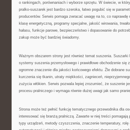
o rankingach, porównaniach i wyborze sprzętu. W świecie, w który
pralko-suszarek jest bardzo szeroka, łatwo pogubić się w paramet
producentów. Serwis pomaga zwracać uwagę na to, co naprawdę 
klasę energetyczną, programy specjalne, jakość wirowania, trwało
hałasu, funkcje parowe, bezpieczeństwo i dopasowanie do potrze
zakup może być bardziej świadomy.
Ważnym obszarem strony jest również temat suszenia. Suszarki 
systemy suszenia przemysłowego i prawidłowe obchodzenie się z
ogromne znaczenie dla jakości końcowego efektu. Źle dobrane s
kurczenia się tkanin, utraty miękkości, zagnieceń, nieprzyjemne
zużycia włókien. Serwis pozwala lepiej zrozumieć, że suszenie je
procesu pralniczego i wymaga równie dużej uwagi jak samo pranie
Strona może też pełnić funkcję tematycznego przewodnika dla osó
interesować się branżą pralniczą. Zawarte w niej treści pomagaj
typy urządzeń, metody czyszczenia, znaczenie temperatury, rolę 