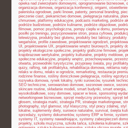
opieka nad zwierzętami domowymi
,
oprogramowanie biznesowe
,
organizacja domowa
,
organizacja konferencji
,
origami
,
oświetleni
paleniska ogrodowe
,
parki linowe
,
patenty
,
personal branding
,
piec
pieczenie ciast
,
piekarnictwo domowe
,
pielęgnacja naturalna
,
plan
chmurowe
,
platformy edukacyjne
,
podcasts marketing
,
podróże a
podróże budżetowe
,
podróże kulinarne
,
podróże objazdowe
,
podró
filmowe
,
pomoc psychologiczna
,
pompy ciepła w domu
,
porównyw
posiłki po treningu
,
pozycjonowanie stron
,
prasa cyfrowa
,
produkc
telewizyjna
,
produkty bez glutenu
,
produkty bez laktozy
,
produkty 
wegańskie
,
profile zawodowe
,
projektowanie ogrodzeń
,
projektowa
UI
,
projektowanie UX
,
projektowanie wnętrz biurowych
,
projekty 
projekty ekologiczne społeczne
,
projekty graficzne firmowe
,
proje
krajobrazowe wertykalne
,
projekty kulturalne
,
projekty meblowe
,
p
społeczne edukacyjne
,
projekty wnętrz
,
przechowywanie
,
przestr
otwarta
,
przewodniki turystyczne
,
przyprawy świata
,
psy profilakt
quizy
,
rafting
,
rak profilaktyka
,
rehabilitacja domowa
,
reklama nat
relaks w domu
,
relaks w ogrodzie
,
remarketing
,
restauracje premi
rodzinne finanse
,
rośliny doniczkowe pielęgnacja
,
rośliny egzotyc
rozrywka domowa
,
rynek lokalny
,
rynki surowców
,
rysunek techni
SEO techniczne
,
serowarstwo domowe
,
sezonowe owoce
,
sezon
skincare routine
,
składanie modeli
,
smart budynki
,
smart energia
,
wysokobiałkowe
,
sosy domowe
,
spacer w lesie
,
sponsoring wyda
networkingowe biznesowe
,
sprzęt medyczny przenośny
,
sprzęt te
głosem
,
strategia marki
,
strategia PR
,
strategie marketingowe
,
str
photography
,
styl glamour
,
styl klasyczny
,
styl pracy zdalnej
,
styl
lokalne
,
suplementy diety
,
surowce naturalne
,
survival
,
święta kul
sprzedaży
,
systemy dokumentów
,
systemy ERP w firmie
,
system
systemy IT
,
systemy nawadniające
,
systemy zabezpieczeń dom
projekty
,
szkoła muzyczna
,
szkoła tańca
,
szkolenia kulinarne
,
szk
gotowania
,
sztuka kulinarna regionalna
,
sztuka uliczna murale
,
sz