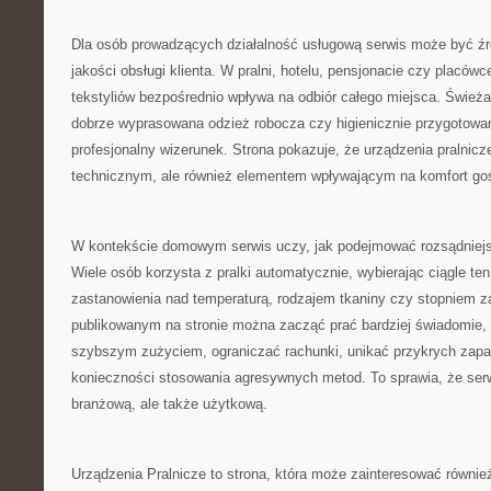
Dla osób prowadzących działalność usługową serwis może być źró
jakości obsługi klienta. W pralni, hotelu, pensjonacie czy placó
tekstyliów bezpośrednio wpływa na odbiór całego miejsca. Świeża 
dobrze wyprasowana odzież robocza czy higienicznie przygotowane
profesjonalny wizerunek. Strona pokazuje, że urządzenia pralnicz
technicznym, ale również elementem wpływającym na komfort goś
W kontekście domowym serwis uczy, jak podejmować rozsądniejs
Wiele osób korzysta z pralki automatycznie, wybierając ciągle t
zastanowienia nad temperaturą, rodzajem tkaniny czy stopniem z
publikowanym na stronie można zacząć prać bardziej świadomie, 
szybszym zużyciem, ograniczać rachunki, unikać przykrych zapa
konieczności stosowania agresywnych metod. To sprawia, że serw
branżową, ale także użytkową.
Urządzenia Pralnicze to strona, która może zainteresować równie