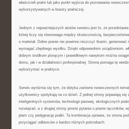
właścicieli pralni lub jako punkt wyjścia do poznawania nowoczes
wykorzystywanych w branży pralniczej.
Jednym z najważniejszych atutów serwisu jest to, że przedstawia 
której liczy się równowaga między skutecznością, bezpieczeństw
o materiał. Dobre pranie nie powinno niszczyć tkanin, generować
wymagać zbędnego wysiłku. Dzięki odpowiednim urządzeniom, 
dobrym środkom piorącym i prawidłowym nawykom można osiągną
domu, jak i w działalności profesjonalnej. Strona pomaga tę wied
wykorzystać w praktyce.
Serwis wyróżnia się tym, że dotyka zarówno nowoczesnych temató
użytkownicy spotykają na co dzień. Z jednej strony pojawiają się
inteligentnych systemów, technologii parowej, ekologicznych pral
rozwiązań, a z drugiej strony proste pytania o pranie ręczników,
plam czy pielęgnację pralki. Ta kombinacja sprawia, że strona jes
przyciągać odbiorców o bardzo różnych potrzebach.