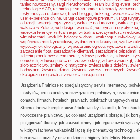
taniec nowoczesny
,
targi nieruchomości
,
team building event
,
tec
technologie AGD
,
technologie smart home
,
teleporady zdrowotne
,
testy medyczne domowe
,
travel blogger
,
trekking
,
twórczość arty
user experience online
,
usługi cateringowe premium
,
usługi turys
edukacji
,
wakacje egzotyczne
,
wakacje nad morzem
,
wakacje pr
wakacje w Polsce
,
webdesign
,
wernisaż
,
weterynaria egzotyczna
wideokonferencje
,
wirtualizacja
,
wirtualna rzeczywistość w edukac
wirtualne targi
,
work-life balance w domu
,
workshop survivalowy
,
w
współpraca międzynarodowa
,
wydarzenia edukacyjne
,
wydawnictw
wypoczynek ekologiczny
,
wyposażenie ogrodu
,
wystawa malarsk
zarządzanie flotą
,
zarządzanie klientami
,
zarządzanie odpadami
,
zdjęcia produktowe e-commerce
,
zdrowe przekąski
,
zdrowie fizyc
dorosłych
,
zdrowie publiczne
,
zdrowie skóry
,
zdrowie zwierząt
,
zd
ziołolecznictwo
,
zmiany klimatyczne
,
zwiedzanie z dziećmi
,
zwie
hodowlane
,
żywienie dzieci
,
żywienie zwierząt domowych
,
żywno
ekologiczna regionalna
,
żywność funkcjonalna
Urządzenia Pralnicze to specjalistyczny serwis internetowy pośw
tekstyliów, profesjonalnym rozwiązaniom pralniczym, urządzen
domach, firmach, hotelach, pralniach, obiektach usługowych ora
Strona stanowi kompleksowe źródło wiedzy dla osób, które chcą le
nowoczesne pralnictwo, jak dobierać urządzenia piorące, jak korz
pielęgnować tkaniny, jak usuwać plamy i jak organizować wydajny
w którym fachowe wskazówki łączą się z tematyką technologii, ekol
konserwacji odzieży oraz codziennej higieny tekstyliów. Nowości: