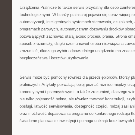
Urządzenia Pralnicze to także serwis przydatny dla osób zainte
technologicznymi. W branży pralniczej pojawia się coraz więcej r
automatyzacji, inteligentnych systemach sterowania, czujnikach, 
programach parowych, automatycznym dozowaniu środków piorąc
pozwalających zachować stałą jakość procesu prania. Strona oma
sposób zrozumiały, dzięki czemu nawet osoba niezwiązana zawod
zrozumieć, dlaczego wybór odpowiedniego urządzenia ma znaczen
bezpieczeństwa i kosztów użytkowania.
Serwis może być pomocny również dla przedsiębiorców, którzy pl
pralniczych. Artykuły pozwalają lepiej poznać różnice między u
komercyjnymi i przemysłowymi, a także zrozumieć, dlaczego w in
nie tylko pojemność bębna, ale również trwałość konstrukcji, szy
obsługi, łatwość serwisowania, dostępność części, rodzaj zasilan
oraz możliwość dopasowania programu do konkretnego rodzaju tka
świadome planowanie inwestycji i pomaga uniknąć kosztownych b