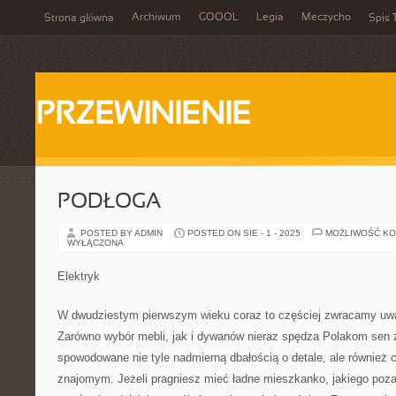
Archiwum
GOOOL
Legia
Meczycho
Strona główna
Spis 
PRZEWINIENIE
PODŁOGA
POSTED BY ADMIN
POSTED ON SIE - 1 - 2025
MOŻLIWOŚĆ K
WYŁĄCZONA
Elektryk
W dwudziestym pierwszym wieku coraz to częściej zwracamy uw
Zarówno wybór mebli, jak i dywanów nieraz spędza Polakom sen z
spowodowane nie tyle nadmierną dbałością o detale, ale również
znajomym. Jeżeli pragniesz mieć ładne mieszkanko, jakiego poza