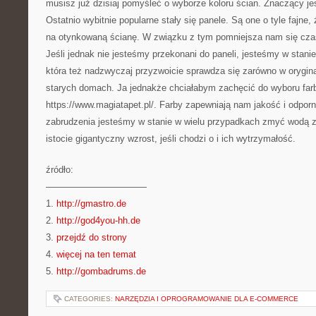
musisz już dzisiaj pomyśleć o wyborze koloru ścian. Znaczący jes
Ostatnio wybitnie popularne stały się panele. Są one o tyle fajne
na otynkowaną ścianę. W związku z tym pomniejsza nam się czas
Jeśli jednak nie jesteśmy przekonani do paneli, jesteśmy w stanie
która też nadzwyczaj przyzwoicie sprawdza się zarówno w orygin
starych domach. Ja jednakże chciałabym zachęcić do wyboru farb
https://www.magiatapet.pl/. Farby zapewniają nam jakość i odporn
zabrudzenia jesteśmy w stanie w wielu przypadkach zmyć wodą z
istocie gigantyczny wzrost, jeśli chodzi o i ich wytrzymałość.
źródło:
———————————
1.
http://gmastro.de
2.
http://god4you-hh.de
3.
przejdź do strony
4.
więcej na ten temat
5.
http://gombadrums.de
CATEGORIES:
NARZĘDZIA I OPROGRAMOWANIE DLA E-COMMERCE