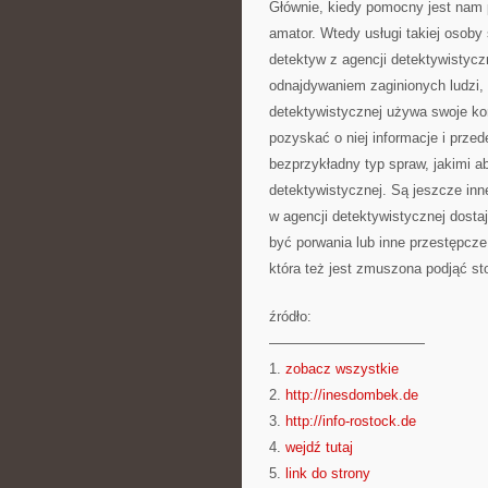
Głównie, kiedy pomocny jest nam pr
amator. Wtedy usługi takiej osoby
detektyw z agencji detektywistycz
odnajdywaniem zaginionych ludzi, 
detektywistycznej używa swoje ko
pozyskać o niej informacje i prze
bezprzykładny typ spraw, jakimi a
detektywistycznej. Są jeszcze inn
w agencji detektywistycznej dosta
być porwania lub inne przestępcze
która też jest zmuszona podjąć s
źródło:
———————————
1.
zobacz wszystkie
2.
http://inesdombek.de
3.
http://info-rostock.de
4.
wejdź tutaj
5.
link do strony