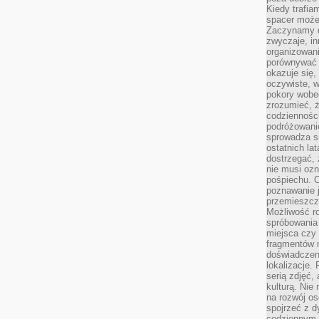
Kiedy trafia
spacer może
Zaczynamy d
zwyczaje, in
organizowani
porównywać 
okazuje się,
oczywiste, w
pokory wobec
zrozumieć, ż
codziennośc
podróżowanie
sprowadza si
ostatnich la
dostrzegać,
nie musi ozn
pośpiechu. 
poznawanie j
przemieszcz
Możliwość r
spróbowania 
miejsca czy
fragmentów m
doświadczen
lokalizacje.
serią zdjęć,
kulturą. Ni
na rozwój os
spojrzeć z d
codziennym r