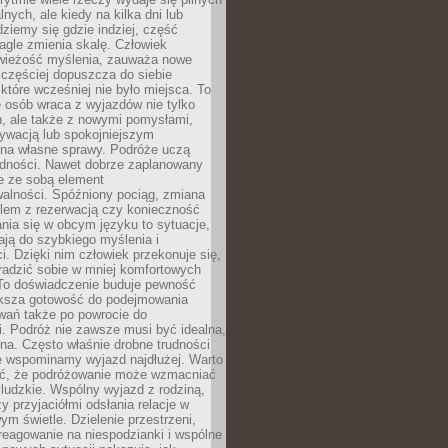
lnych, ale kiedy na kilka dni lub
dziemy się gdzie indziej, część
agle zmienia skalę. Człowiek
wieżość myślenia, zauważa nowe
 częściej dopuszcza do siebie
a które wcześniej nie było miejsca. To
e osób wraca z wyjazdów nie tylko
, ale także z nowymi pomysłami,
ywacją lub spokojniejszym
 na własne sprawy. Podróże uczą
adności. Nawet dobrze zaplanowany
e ze sobą element
walności. Spóźniony pociąg, zmiana
blem z rezerwacją czy konieczność
nia się w obcym języku to sytuacje,
ją do szybkiego myślenia i
i. Dzięki nim człowiek przekonuje się,
oradzić sobie w mniej komfortowych
To doświadczenie buduje pewność
iększa gotowość do podejmowania
ań także po powrocie do
. Podróż nie zawsze musi być idealna,
na. Często właśnie drobne trudności
że wspominamy wyjazd najdłużej. Warto
ć, że podróżowanie może wzmacniać
ludzkie. Wspólny wyjazd z rodziną,
y przyjaciółmi odsłania relacje w
ym świetle. Dzielenie przestrzeni,
reagowanie na niespodzianki i wspólne