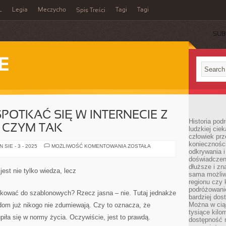
L
Legia
Meczycho
Tagi
Tagi
Spis Treści
SUB
E
POTKAĆ SIĘ W INTERNECIE Z
Historia pod
 CZYM TAK
ludzkiej ci
człowiek prz
konieczności
NIERAZ
SIE - 3 - 2025
MOŻLIWOŚĆ KOMENTOWANIA
ZOSTAŁA
odkrywania i
WOLNO
SPOTKAĆ
doświadczeni
SIĘ
dłuższe i zn
W
st nie tylko wiedza, lecz
INTERNECIE
sama możliw
Z
regionu czy 
TAKIM
podróżowanie
PYTANIEM
ikować do szablonowych? Rzecz jasna – nie. Tutaj jednakże
CZYM
bardziej dos
TAK
Można w ciąg
dom już nikogo nie zdumiewają. Czy to oznacza, że
tysiące kilo
piła się w normy życia. Oczywiście, jest to prawdą.
dostępność m