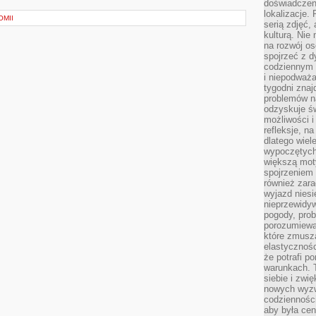
doświadczen
lokalizacje.
OMII
serią zdjęć,
kulturą. Ni
na rozwój os
spojrzeć z d
codziennym r
i niepodważa
tygodni znaj
problemów n
odzyskuje ś
możliwości i
refleksje, n
dlatego wiel
wypoczętych
większą mot
spojrzeniem
również zar
wyjazd niesi
nieprzewidy
pogody, pro
porozumiewa
które zmusza
elastycznośc
że potrafi p
warunkach. 
siebie i zw
nowych wyzw
codzienności
aby była cen