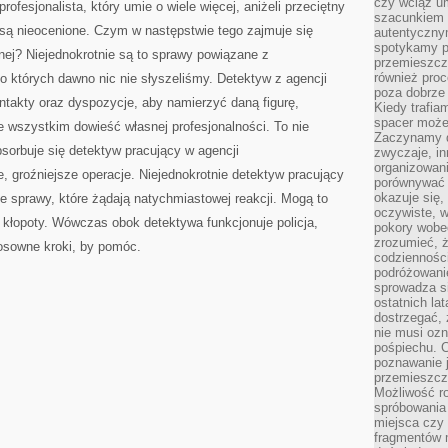
czy wciąż u
ofesjonalista, który umie o wiele więcej, aniżeli przeciętny
szacunkiem 
 są nieocenione. Czym w następstwie tego zajmuje się
autentyczny
spotykamy po
nej? Niejednokrotnie są to sprawy powiązane z
przemieszcza
również pro
o których dawno nic nie słyszeliśmy. Detektyw z agencji
poza dobrze
ntakty oraz dyspozycje, aby namierzyć daną figurę,
Kiedy trafia
spacer może
de wszystkim dowieść własnej profesjonalności. To nie
Zaczynamy d
bsorbuje się detektyw pracujący w agencji
zwyczaje, in
organizowani
e, groźniejsze operacje. Niejednokrotnie detektyw pracujący
porównywać 
okazuje się,
je sprawy, które żądają natychmiastowej reakcji. Mogą to
oczywiste, w
 kłopoty. Wówczas obok detektywa funkcjonuje policja,
pokory wobec
zrozumieć, ż
tosowne kroki, by pomóc.
codziennośc
podróżowanie
sprowadza si
ostatnich la
dostrzegać,
nie musi ozn
pośpiechu. 
poznawanie j
przemieszcz
Możliwość r
spróbowania 
miejsca czy
fragmentów m