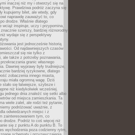
ymi inaczej niż my i otworzyć się na
ktywę. Prawdziwa podróż zaczyna się
dy kupujemy bilet, ale wtedy, gdy
towi naprawdę zauważyć to, co
po drodze. Właśnie dlatego
 wciąż inspiruje, uczy i przypomina,
t znacznie szerszy, bardziej różnorodny
 niż wydaje się z perspektywy
utyny.
różowania jest jednocześnie historią
ekawości. Od najdawniejszych czasów
emieszczał się nie tylko z
, ale także z potrzeby poznawania,
 przekraczania granic własnego
a. Dawniej wyprawy były trudniejsze,
acznie bardziej ryzykowne, dlatego
ość zobaczenia innego miasta,
kraju miała ogromną wagę. Dziś
 stało się łatwiejsze, szybsze i
tępne niż kiedykolwiek wcześniej.
u jednego dnia znaleźć się setki albo
metrów od miejsca zamieszkania. Ta
a wiele zalet, ale rodzi też pytanie,
miemy podróżować uważnie, z
dla odwiedzanych miejsc i z
m zainteresowaniem tym, co
 drodze. Podróż to coś więcej niż
nie się z punktu A do punktu B. To
ces wychodzenia poza codzienny rytm,
 znane schematy i przyzwyczajenia.