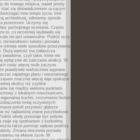
my do nowego miejsca, nawet prosty
 stać się doświadczeniem uczącym.
ostrzegać inne tempo życia, inne
ną architekturę, odmienny sposób
a przestrzeni. Uczymy się
bez pochopnego oceniania. Często
 że to, co wcześniej wydawało się
cale nie jest uniwersalne. Podróż uczy
 różnorodności świata i pozwala
e istnieje wiele sposobów przeżywania
i. Dużą wartość ma zwłaszcza
 świadome, czyli takie, które nie
ę wyłącznie do zaliczania atrakcji. W
tach coraz więcej osób zaczyna
 że prawdziwie wartościowa wyprawa
aczać napiętego planu i nieustannego
Czasem znacznie więcej daje spokojne
ednej okolicy niż szybkie
anie się między wieloma punktami.
ozmowy z lokalnymi mieszkańcami,
regionalnej kuchni, zrozumienia historii
 zobaczenia mniej oczywistych
iasta potrafi przynieść głębsze
ie niż najbardziej znane pocztówkowe
 Podróż wtedy przestaje być jedynie
 a staje się spotkaniem z konkretną
e można także pominąć wpływu podróży
obisty. Zmiana otoczenia pozwala
ystansu na własne życie. W
ytmie wiele rzeczy wydaje się pilnych