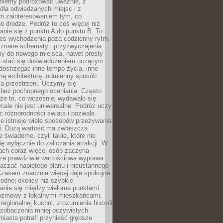
miemy podróżować uważnie, z
dla odwiedzanych miejsc i z
m zainteresowaniem tym, co
 drodze. Podróż to coś więcej niż
nie się z punktu A do punktu B. To
ces wychodzenia poza codzienny rytm,
 znane schematy i przyzwyczajenia.
my do nowego miejsca, nawet prosty
 stać się doświadczeniem uczącym.
ostrzegać inne tempo życia, inne
ną architekturę, odmienny sposób
a przestrzeni. Uczymy się
bez pochopnego oceniania. Często
 że to, co wcześniej wydawało się
cale nie jest uniwersalne. Podróż uczy
 różnorodności świata i pozwala
e istnieje wiele sposobów przeżywania
i. Dużą wartość ma zwłaszcza
 świadome, czyli takie, które nie
ę wyłącznie do zaliczania atrakcji. W
tach coraz więcej osób zaczyna
 że prawdziwie wartościowa wyprawa
aczać napiętego planu i nieustannego
Czasem znacznie więcej daje spokojne
ednej okolicy niż szybkie
anie się między wieloma punktami.
ozmowy z lokalnymi mieszkańcami,
regionalnej kuchni, zrozumienia historii
 zobaczenia mniej oczywistych
iasta potrafi przynieść głębsze