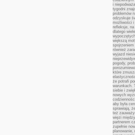
i niepodważa
tygodni znaj
problemów n
odzyskuje ś
możliwości i
refleksje, n
dlatego wiel
wypoczętych
większą mot
spojrzeniem
również zar
wyjazd niesi
nieprzewidy
pogody, pro
porozumiewa
które zmusza
elastycznośc
że potrafi p
warunkach. 
siebie i zw
nowych wyzw
codzienności
aby była cen
sprawiają, 
też zauważy
więzi między
partnerem cz
zupełnie now
planowanie, 