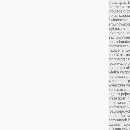
przeciążać l
dla mieszkań
prowadzić do
coraz części
świadomym, m
zrównoważon
wybieranie m
lokalnych us
zachowywanie
uprzedmiotaw
podróżowania
nadaje jej 
podróżnik m
technologicz
rezerwacje o
znacząco uła
wielka wygod
nie powinna
w schemat p
wyłącznie we
kontaktu z 
często pojaw
przestrzeń n
ciekawość. 
podróżowanie
rozwijający
siebie. Nie 
ogromnych b
Czasem wyst
którego wcze