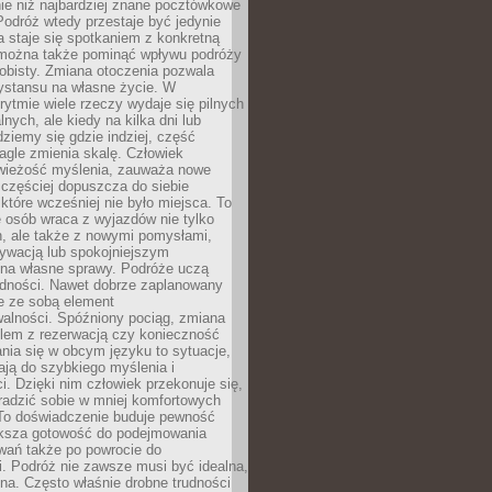
ie niż najbardziej znane pocztówkowe
 Podróż wtedy przestaje być jedynie
 a staje się spotkaniem z konkretną
e można także pominąć wpływu podróży
obisty. Zmiana otoczenia pozwala
ystansu na własne życie. W
ytmie wiele rzeczy wydaje się pilnych
lnych, ale kiedy na kilka dni lub
dziemy się gdzie indziej, część
agle zmienia skalę. Człowiek
wieżość myślenia, zauważa nowe
 częściej dopuszcza do siebie
a które wcześniej nie było miejsca. To
e osób wraca z wyjazdów nie tylko
, ale także z nowymi pomysłami,
ywacją lub spokojniejszym
 na własne sprawy. Podróże uczą
adności. Nawet dobrze zaplanowany
e ze sobą element
walności. Spóźniony pociąg, zmiana
blem z rezerwacją czy konieczność
nia się w obcym języku to sytuacje,
ją do szybkiego myślenia i
i. Dzięki nim człowiek przekonuje się,
oradzić sobie w mniej komfortowych
To doświadczenie buduje pewność
iększa gotowość do podejmowania
ań także po powrocie do
. Podróż nie zawsze musi być idealna,
na. Często właśnie drobne trudności