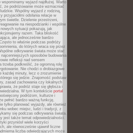
że wspominamy wyjazd najdłużej. Warto
ć, że podróżowanie może wzmacniać
ludzkie. Wspólny wyjazd z rodziną,
y przyjaciółmi odsłania relacje w
ym świetle. Dzielenie przestrzeni,
reagowanie na niespodzianki i wspólne
nowych sytuacji pokazują, jak
nkcjonujemy razem. Taka bliskość
jąca, ale jednocześnie bardzo
 Często to właśnie podczas podróży
omnienia, do których wraca się przez
 Wspólne odkrywanie świata może stać
z najcenniejszych sposobów budowania
ołowie refleksji nad sensem
 trzeba podkreślić, że ogromną rolę
ygotowanie. Nie chodzi o drobiazgowe
e każdej minuty, lecz o zrozumienie
którego się jedzie. Znajomość podstaw
ltury, zasad zachowania czy lokalnych
rawia, że podróż staje się głębsza i
powiedzialna. W tym kontekście
portal
oświęcony podróżom, kulturze i
że pełnić bardzo ważną funkcję,
e tylko planować wyjazdy, ale również
ku wobec miejsc, ludzi i tradycji, z
tykamy się podczas odkrywania świata.
 jest także temat odpowiedzialności.
tyki przyniósł wiele korzyści
h, ale równocześnie ujawnił liczne
admierna liczba odwiedzających może