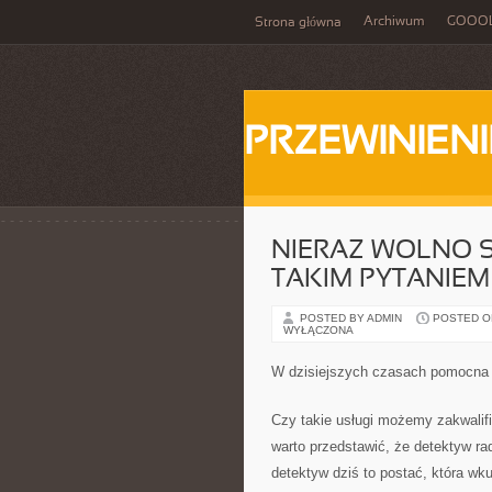
Archiwum
GOOO
Strona główna
PRZEWINIENI
NIERAZ WOLNO S
TAKIM PYTANIEM
POSTED BY ADMIN
POSTED ON 
WYŁĄCZONA
W dzisiejszych czasach pomocna je
Czy takie usługi możemy zakwalif
warto przedstawić, że detektyw ra
detektyw dziś to postać, która wku