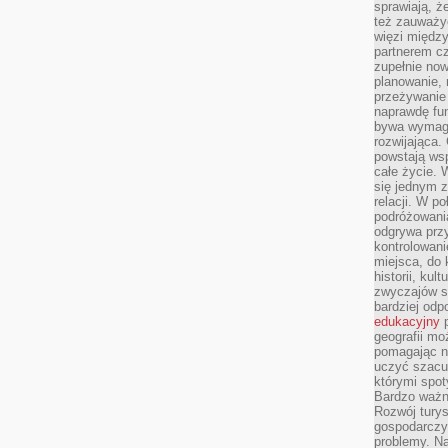
sprawiają, 
też zauważy
więzi między
partnerem cz
zupełnie now
planowanie, 
przeżywanie 
naprawdę fu
bywa wymaga
rozwijająca.
powstają wsp
całe życie.
się jednym 
relacji. W p
podróżowania
odgrywa prz
kontrolowani
miejsca, do 
historii, ku
zwyczajów sp
bardziej od
edukacyjny
p
geografii mo
pomagając ni
uczyć szacun
którymi spo
Bardzo ważny
Rozwój turys
gospodarczyc
problemy. N