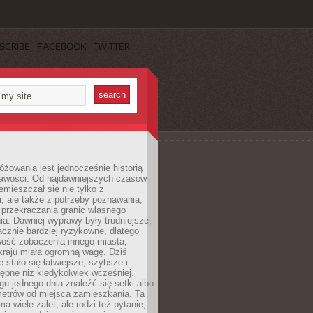
SCRIBE
FACEBOOK
TWITTER
różowania jest jednocześnie historią
ekawości. Od najdawniejszych czasów
emieszczał się nie tylko z
, ale także z potrzeby poznawania,
 przekraczania granic własnego
a. Dawniej wyprawy były trudniejsze,
acznie bardziej ryzykowne, dlatego
ość zobaczenia innego miasta,
kraju miała ogromną wagę. Dziś
 stało się łatwiejsze, szybsze i
tępne niż kiedykolwiek wcześniej.
u jednego dnia znaleźć się setki albo
metrów od miejsca zamieszkania. Ta
a wiele zalet, ale rodzi też pytanie,