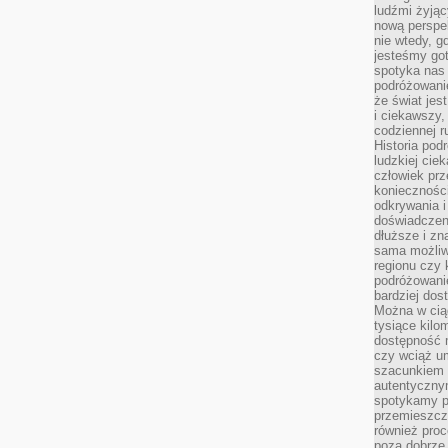
ludźmi żyjąc
nową perspe
nie wtedy, g
jesteśmy go
spotyka nas 
podróżowanie
że świat jes
i ciekawszy,
codziennej r
Historia pod
ludzkiej ci
człowiek prz
konieczności
odkrywania i
doświadczeni
dłuższe i zn
sama możliw
regionu czy 
podróżowanie
bardziej dos
Można w ciąg
tysiące kilo
dostępność m
czy wciąż u
szacunkiem 
autentyczny
spotykamy po
przemieszcza
również pro
poza dobrze