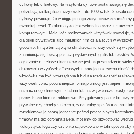
cyfrowy lub offsetowy. Na wizytówki cyfrowe postanawiają się dec
potrzebują wielkiej ilości wizytówek – do 1000 sztuk. Sposobnośc
cyfrowy powoduje, że w ciągu jednego zadysponowania możemy p
rozmaitej treści. Ta alternatywa jest wykonalna przez zestawienie 
komputerowymi. Mała ilość realizowanych wizytówek powoduje, że
dla osób prywatnych albo malutkich firm działających w wyższym s
globalnie. Inną alternatywą na sfinalizowanie wizytówek są wizytó
znamionują się lepszą postacią wydawanych grafik lub tekstów. 
ogłaszanie offsetowe ukierunkowane jest na przyrządzenie większ
drukowaniu wizytówek offsetowych mamy jednak ewentualność do
wizytówka ma być przyrządzona lub duża rozdzielczość realizowa
wizytówek coraz popularniejszą formą promocji jest papier firmo
naznaczonego firmowymi śladami lub nazwą w bardzo prosty sp
przewidziane kierunki reklamowe. Przygotowany papier firmowy n
prywatne czy choćby szkolenia, w naturalny sposób a co najistot
rozreklamowuje naszą jednostkę pośród potencjalnych kontrahen
firmowy ma też ogromną zaletę, możemy go przygotować według
Kolorystyka, loga czy czcionka są ulokowane w taki sposób aby
przypuszczalnego partnera się nad nimi sekundę zatrzymał i dał 