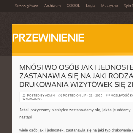
Archiwum
GOOOL
Legia
Meczycho
Strona główna
Spis 
PRZEWINIENIE
MNÓSTWO OSÓB JAK I JEDNOSTE
ZASTANAWIA SIĘ NA JAKI RODZA
DRUKOWANIA WIZYTÓWEK SIĘ 
POSTED BY ADMIN
POSTED ON LIP - 21 - 2025
MOŻLIWOŚĆ 
WYŁĄCZONA
Jeżeli pożyczamy pieniądze zastanawiamy się, jakże je oddamy, k
nastąpi
wiele osób jak i jednostek, zastanawia się na jaki typ drukowani