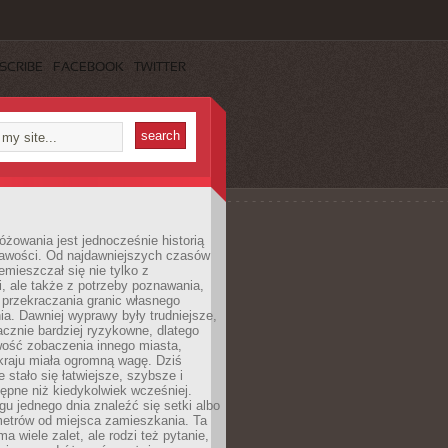
SCRIBE
FACEBOOK
TWITTER
różowania jest jednocześnie historią
ekawości. Od najdawniejszych czasów
emieszczał się nie tylko z
, ale także z potrzeby poznawania,
 przekraczania granic własnego
a. Dawniej wyprawy były trudniejsze,
acznie bardziej ryzykowne, dlatego
ość zobaczenia innego miasta,
kraju miała ogromną wagę. Dziś
 stało się łatwiejsze, szybsze i
tępne niż kiedykolwiek wcześniej.
u jednego dnia znaleźć się setki albo
metrów od miejsca zamieszkania. Ta
a wiele zalet, ale rodzi też pytanie,