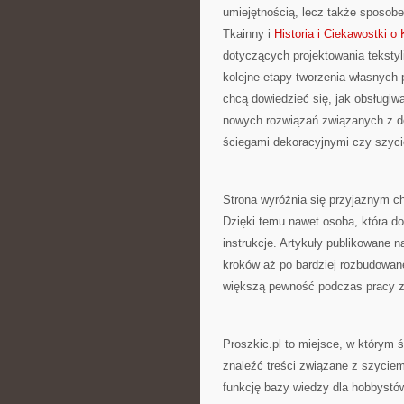
umiejętnością, lecz także sposob
Tkainny i
Historia i Ciekawostki o
dotyczących projektowania tekstyl
kolejne etapy tworzenia własnych 
chcą dowiedzieć się, jak obsługiw
nowych rozwiązań związanych z d
ściegami dekoracyjnymi czy szyc
Strona wyróżnia się przyjaznym c
Dzięki temu nawet osoba, która d
instrukcje. Artykuły publikowane 
kroków aż po bardziej rozbudowane
większą pewność podczas pracy z
Proszkic.pl to miejsce, w którym 
znaleźć treści związane z szyciem
funkcję bazy wiedzy dla hobbystó