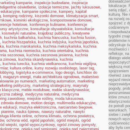
doświadczen
 marketing kampanie
,
inspekcje budowlane
,
inspiracje
lokalizacje.
nteligentne oświetlenie
,
izolacje termiczne
,
jachty luksusowe
,
serią zdjęć,
 edukacyjne
,
kampanie społeczne
,
kampery
,
kapitał
kulturą. Ni
g
,
kemping rodzinny
,
kiszonki domowe
,
klimatyzacja smart
,
na rozwój os
arnkowe
,
kominki ekologiczne
,
kompostowanie domowe
,
spojrzeć z d
erencje hotelowe
,
konferencje kulinarne
,
konferencje
codziennym r
ursy artystyczne
,
konsultacje obywatelskie
,
konsultacje
i niepodważa
,
kosmetyki naturalne
,
krajobraz publiczny
,
kreatywne
tygodni znaj
h
,
kuchnia bałkańska
,
kuchnia francuska
,
kuchnia fusion
,
problemów n
,
kuchnia hiszpańska
,
kuchnia indyjska
,
kuchnia japońska
,
odzyskuje ś
ska
,
kuchnia marokańska
,
kuchnia meksykańska
,
kuchnia
możliwości i
arna
,
kuchnia niemiecka
,
kuchnia orientalna
,
kuchnia
refleksje, n
hnia sezonowa
,
kuchnia sezonowa jesienna
,
kuchnia
dlatego wiel
wa zimowa
,
kuchnia skandynawska
,
kuchnia
wypoczętych
a
,
kuchnia turecka
,
kuchnia wielkanocna
,
kuchnia wigilijna
,
większą mot
ymiar
,
kultura online
,
kursy rozwoju osobistego
,
laser tag
,
spojrzeniem
lobbying
,
logistyka e-commerce
,
logo design
,
lunchbox do
również zar
d
,
magazyn energii
,
mała architektura ogrodowa
,
malarstwo
wyjazd niesi
lowanie po numerach
,
marketing automation
,
marketing
nieprzewidy
rketing polityczny
,
marketing strategiczny
,
marynaty
pogody, pro
e klasyczne
,
meble modułowe
,
meble skandynawskie
,
porozumiewa
yczna zabiegi
,
medycyna naturalna
,
medycyna
które zmusza
ring zawodowy
,
miejskie rośliny
,
moda luksusowa
,
elastycznośc
e zdrowia domowe
,
motion design
,
multimedia edukacyjne
,
że potrafi p
w edukacji
,
muzyka elektroniczna
,
narciarstwo biegowe
,
warunkach. 
 pianinie
,
nauka śpiewu
,
nawozy naturalne
,
nawyki
siebie i zw
sługa klienta online
,
ochrona klimatu
,
ochrona powietrza
,
nowych wyzw
mów
,
ochrona wód
,
ogród japoński
,
ogród miejski
,
ogród
codzienności
ród wiejski
,
ogród wypoczynkowy
,
ogród zimowy pomysły
,
aby była cen
ekologiczne
,
opieka nad seniorami
,
opieka nad zwierzętami