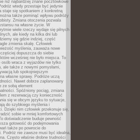
ie niż najbardziej znane pocztówkowe
 Podróż wtedy przestaje być jedynie
 a staje się spotkaniem z konkretną
e można także pominąć wpływu podróży
obisty. Zmiana otoczenia pozwala
ystansu na własne życie. W
ytmie wiele rzeczy wydaje się pilnych
lnych, ale kiedy na kilka dni lub
dziemy się gdzie indziej, część
agle zmienia skalę. Człowiek
wieżość myślenia, zauważa nowe
 częściej dopuszcza do siebie
a które wcześniej nie było miejsca. To
e osób wraca z wyjazdów nie tylko
, ale także z nowymi pomysłami,
ywacją lub spokojniejszym
 na własne sprawy. Podróże uczą
adności. Nawet dobrze zaplanowany
e ze sobą element
walności. Spóźniony pociąg, zmiana
blem z rezerwacją czy konieczność
nia się w obcym języku to sytuacje,
ją do szybkiego myślenia i
i. Dzięki nim człowiek przekonuje się,
oradzić sobie w mniej komfortowych
To doświadczenie buduje pewność
iększa gotowość do podejmowania
ań także po powrocie do
. Podróż nie zawsze musi być idealna,
na. Często właśnie drobne trudności