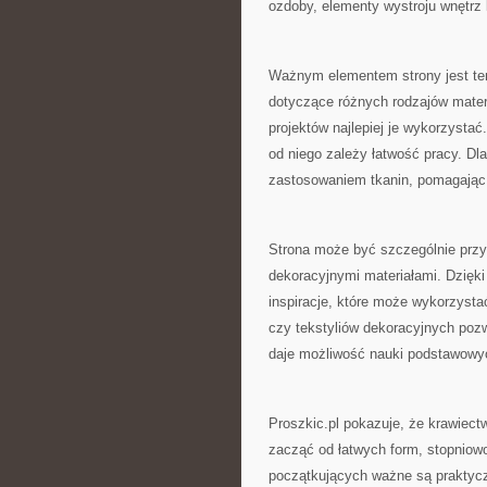
ozdoby, elementy wystroju wnętrz 
Ważnym elementem strony jest tem
dotyczące różnych rodzajów materi
projektów najlepiej je wykorzyst
od niego zależy łatwość pracy. Dl
zastosowaniem tkanin, pomagając
Strona może być szczególnie przy
dekoracyjnymi materiałami. Dzięk
inspiracje, które może wykorzys
czy tekstyliów dekoracyjnych pozw
daje możliwość nauki podstawowyc
Proszkic.pl pokazuje, że krawiect
zacząć od łatwych form, stopniow
początkujących ważne są praktycz