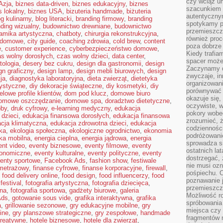
czy wciąż u
Azja
,
biznes data-driven
,
biznes edukacyjny
,
biznes
szacunkiem 
s lokalny
,
biznes USA
,
bizuteria handmade
,
biżuteria
autentyczny
og kulinarny
,
blog literacki
,
branding firmowy
,
branding
spotykamy po
ding wizualny
,
budownictwo drewniane
,
budownictwo
przemieszcza
amika artystyczna
,
chatboty
,
chirurgia rekonstrukcyjna
,
również pro
a domowe
,
city guide
,
coaching zdrowia
,
cold brew
,
content
poza dobrze
e
,
customer experience
,
cyberbezpieczeństwo domowe
,
Kiedy trafia
s wolny dorosłych
,
czas wolny dzieci
,
data center
,
spacer może
tologia
,
desery bez cukru
,
design dla gastronomii
,
design
Zaczynamy d
gn graficzny
,
design lamp
,
design mebli biurowych
,
design
zwyczaje, in
ja
,
diagnostyka laboratoryjna
,
dieta zwierząt
,
dietetyka
organizowani
tystyczne
,
diy dekoracje świąteczne
,
diy kosmetyki
,
diy
porównywać 
elowe profile klientów
,
dom pod klucz
,
domowe biuro
okazuje się,
omowe oszczędzanie
,
domowe spa
,
doradztwo dietetyczne
,
oczywiste, w
bby
,
druk cyfrowy
,
e-learning medyczny
,
edukacja
pokory wobec
 dzieci
,
edukacja finansowa dorosłych
,
edukacja finansowa
zrozumieć, ż
cja klimatyczna
,
edukacja zdrowotna dzieci
,
edukacja
codziennośc
ka
,
ekologia społeczna
,
ekologiczne ogrodnictwo
,
ekonomia
podróżowanie
ika mobilna
,
energia cieplna
,
energia jądrowa
,
energia
sprowadza si
ent video
,
eventy biznesowe
,
eventy filmowe
,
eventy
ostatnich la
ronomiczne
,
eventy kulturalne
,
eventy polityczne
,
eventy
dostrzegać,
enty sportowe
,
Facebook Ads
,
fashion show
,
festiwale
nie musi ozn
ometrażowy
,
finanse cyfrowe
,
finanse korporacyjne
,
firewall
,
pośpiechu. 
,
food delivery online
,
food design
,
food influencerzy
,
food
poznawanie j
festival
,
fotografia artystyczna
,
fotografia dziecięca
,
przemieszcz
bna
,
fotografia sportowa
,
gadżety biurowe
,
galeria
Możliwość r
Ads
,
gotowanie sous vide
,
grafika interaktywna
,
grafika
spróbowania 
a
,
grillowanie sezonowe
,
gry edukacyjne mobilne
,
gry
miejsca czy
ine
,
gry planszowe strategiczne
,
gry zespołowe
,
handmade
fragmentów m
reatywne
,
hotele biznesowe
,
hotele dla zwierząt
,