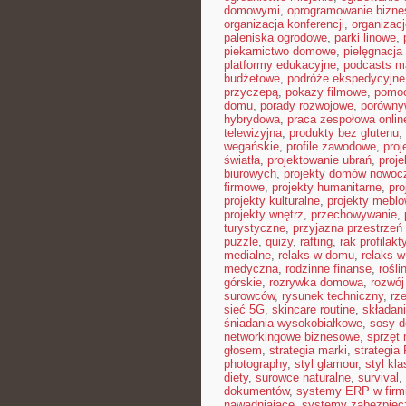
domowymi
,
oprogramowanie bizn
organizacja konferencji
,
organizac
paleniska ogrodowe
,
parki linowe
,
piekarnictwo domowe
,
pielęgnacja
platformy edukacyjne
,
podcasts m
budżetowe
,
podróże ekspedycyjne
przyczepą
,
pokazy filmowe
,
pomoc
domu
,
porady rozwojowe
,
porówny
hybrydowa
,
praca zespołowa onlin
telewizyjna
,
produkty bez glutenu
,
wegańskie
,
profile zawodowe
,
proj
światła
,
projektowanie ubrań
,
proje
biurowych
,
projekty domów nowoc
firmowe
,
projekty humanitarne
,
pro
projekty kulturalne
,
projekty mebl
projekty wnętrz
,
przechowywanie
,
turystyczne
,
przyjazna przestrzeń
puzzle
,
quizy
,
rafting
,
rak profilakt
medialne
,
relaks w domu
,
relaks w
medyczna
,
rodzinne finanse
,
rośli
górskie
,
rozrywka domowa
,
rozwój
surowców
,
rysunek techniczny
,
rz
sieć 5G
,
skincare routine
,
składan
śniadania wysokobiałkowe
,
sosy 
networkingowe biznesowe
,
sprzęt
głosem
,
strategia marki
,
strategia
photography
,
styl glamour
,
styl kl
diety
,
surowce naturalne
,
survival
,
dokumentów
,
systemy ERP w firm
nawadniające
,
systemy zabezpie