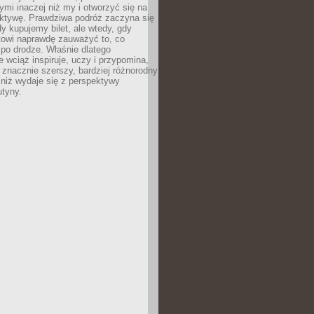
ymi inaczej niż my i otworzyć się na
ktywę. Prawdziwa podróż zaczyna się
dy kupujemy bilet, ale wtedy, gdy
towi naprawdę zauważyć to, co
po drodze. Właśnie dlatego
 wciąż inspiruje, uczy i przypomina,
t znacznie szerszy, bardziej różnorodny
 niż wydaje się z perspektywy
utyny.