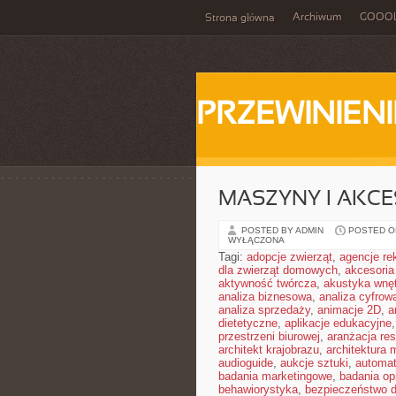
Archiwum
GOOO
Strona główna
PRZEWINIENI
MASZYNY I AKCE
POSTED BY ADMIN
POSTED ON
WYŁĄCZONA
Tagi:
adopcje zwierząt
,
agencje r
dla zwierząt domowych
,
akcesoria
aktywność twórcza
,
akustyka wnę
analiza biznesowa
,
analiza cyfrow
analiza sprzedaży
,
animacje 2D
,
a
dietetyczne
,
aplikacje edukacyjne
przestrzeni biurowej
,
aranżacja res
architekt krajobrazu
,
architektura
audioguide
,
aukcje sztuki
,
automa
badania marketingowe
,
badania opi
behawiorystyka
,
bezpieczeństwo