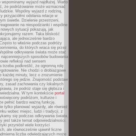
że wspominamy wyjazd najdłużej. Warto
ć, że podróżowanie może wzmacniać
ludzkie. Wspólny wyjazd z rodziną,
y przyjaciółmi odsłania relacje w
ym świetle. Dzielenie przestrzeni,
reagowanie na niespodzianki i wspólne
nowych sytuacji pokazują, jak
nkcjonujemy razem. Taka bliskość
jąca, ale jednocześnie bardzo
 Często to właśnie podczas podróży
omnienia, do których wraca się przez
 Wspólne odkrywanie świata może stać
z najcenniejszych sposobów budowania
ołowie refleksji nad sensem
 trzeba podkreślić, że ogromną rolę
ygotowanie. Nie chodzi o drobiazgowe
e każdej minuty, lecz o zrozumienie
którego się jedzie. Znajomość podstaw
ltury, zasad zachowania czy lokalnych
rawia, że podróż staje się głębsza i
powiedzialna. W tym kontekście
portal
oświęcony podróżom, kulturze i
że pełnić bardzo ważną funkcję,
e tylko planować wyjazdy, ale również
ku wobec miejsc, ludzi i tradycji, z
tykamy się podczas odkrywania świata.
 jest także temat odpowiedzialności.
tyki przyniósł wiele korzyści
h, ale równocześnie ujawnił liczne
admierna liczba odwiedzających może