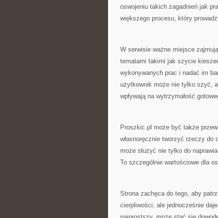
oswojeniu takich zagadnień jak pr
większego procesu, który prowadzi
W serwisie ważne miejsce zajmują
tematami takimi jak szycie kiesze
wykonywanych prac i nadać im bard
użytkownik może nie tylko szyć, a
wpływają na wytrzymałość gotoweg
Proszkic.pl może być także przewo
własnoręcznie tworzyć rzeczy do d
może służyć nie tylko do naprawia
To szczególnie wartościowe dla os
Strona zachęca do tego, aby patr
cierpliwości, ale jednocześnie da
najprostszy, może stać się dowod