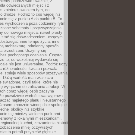
miemy podróżować uważnie, z
dla odwiedzanych miejsc i z
m zainteresowaniem tym, co
 drodze. Podróż to coś więcej niż
nie się z punktu A do punktu B. To
ces wychodzenia poza codzienny rytm,
 znane schematy i przyzwyczajenia.
my do nowego miejsca, nawet prosty
 stać się doświadczeniem uczącym.
ostrzegać inne tempo życia, inne
ną architekturę, odmienny sposób
a przestrzeni. Uczymy się
bez pochopnego oceniania. Często
 że to, co wcześniej wydawało się
cale nie jest uniwersalne. Podróż uczy
 różnorodności świata i pozwala
e istnieje wiele sposobów przeżywania
i. Dużą wartość ma zwłaszcza
 świadome, czyli takie, które nie
ę wyłącznie do zaliczania atrakcji. W
tach coraz więcej osób zaczyna
 że prawdziwie wartościowa wyprawa
aczać napiętego planu i nieustannego
Czasem znacznie więcej daje spokojne
ednej okolicy niż szybkie
anie się między wieloma punktami.
ozmowy z lokalnymi mieszkańcami,
regionalnej kuchni, zrozumienia historii
 zobaczenia mniej oczywistych
iasta potrafi przynieść głębsze