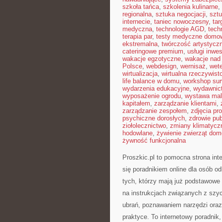
szkoła tańca
,
szkolenia kulinarne
,
regionalna
,
sztuka negocjacji
,
sztu
internecie
,
taniec nowoczesny
,
tar
medyczna
,
technologie AGD
,
tech
terapia par
,
testy medyczne domo
ekstremalna
,
twórczość artystycz
cateringowe premium
,
usługi inwe
wakacje egzotyczne
,
wakacje na
Polsce
,
webdesign
,
wernisaż
,
wete
wirtualizacja
,
wirtualna rzeczywist
life balance w domu
,
workshop sur
wydarzenia edukacyjne
,
wydawnict
wyposażenie ogrodu
,
wystawa mal
kapitałem
,
zarządzanie klientami
,
zarządzanie zespołem
,
zdjęcia p
psychiczne dorosłych
,
zdrowie pub
ziołolecznictwo
,
zmiany klimatycz
hodowlane
,
żywienie zwierząt do
żywność funkcjonalna
Proszkic.pl to pomocna strona int
się poradnikiem online dla osób o
tych, którzy mają już podstawowe 
na instrukcjach związanych z szy
ubrań, poznawaniem narzędzi oraz
praktyce. To internetowy poradnik