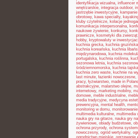
identyfikacja wizualna
,
influencer
wnętrzarskie
,
integracja outdoor
,
i
jastrzębie inwestycyjne
,
kampanie
obrotowy
,
kawa specialty
,
kayakin
kluby czytelnicze
,
kolacje jednog
komunikacja interpersonalna
,
konf
naukowe żywienie
,
konkursy
,
konk
prawnicze
,
kosmetyki dla zwierząt
hobby
,
kryptowaluty w inwestycjac
kuchnia grecka
,
kuchnia gruzińska
kuchnia koreańska
,
kuchnia libań
międzynarodowa
,
kuchnia molekul
portugalska
,
kuchnia roślinna
,
kuc
sezonowa letnia
,
kuchnia sezono
śródziemnomorska
,
kuchnia tajsk
kuchnia zero waste
,
kuchnie na w
last minute
,
łazienki nowoczesne
,
pracy
,
łyżwiarstwo
,
made in Polan
abstrakcyjne
,
malarstwo olejne
,
ma
internetowy
,
marketing mobilny
,
ma
domowe
,
meble industrialne
,
mebl
media tradycyjne
,
medycyna estet
prewencyjna
,
mental health
,
mento
monitoring w domu
,
monitorowani
multimedia kulturalne
,
multimedia 
nauka gry na gitarze
,
nauka gry na
żywieniowe
,
obiady budżetowe
,
ob
ochrona przyrody
,
ochrona syste
nowoczesny
,
ogród wertykalny
,
og
ogrodnictwo miejskie
,
ogrzewanie 