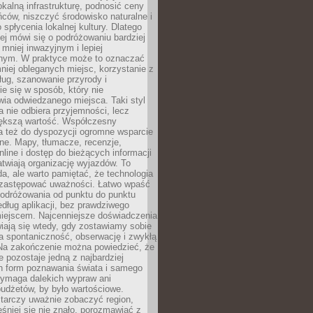
okalną infrastrukturę, podnosić ceny
ców, niszczyć środowisko naturalne i
 spłycenia lokalnej kultury. Dlatego
ej mówi się o podróżowaniu bardziej
niej inwazyjnym i lepiej
ym. W praktyce może to oznaczać
niej obleganych miejsc, korzystanie z
ług, szanowanie przyrody i
 się w sposób, który nie
ia odwiedzanego miejsca. Taki styl
 nie odbiera przyjemności, lecz
większą wartość. Współczesny
a też do dyspozycji ogromne wsparcie
ne. Mapy, tłumacze, recenzje,
nline i dostęp do bieżących informacji
twiają organizację wyjazdów. To
a, ale warto pamiętać, że technologia
 zastępować uważności. Łatwo wpaść
odróżowania od punktu do punktu
dług aplikacji, bez prawdziwego
miejscem. Najcenniejsze doświadczenia
iają się wtedy, gdy zostawiamy sobie
a spontaniczność, obserwację i zwykłą
Na zakończenie można powiedzieć, że
 pozostaje jedną z najbardziej
ch form poznawania świata i samego
wymaga dalekich wypraw ani
udżetów, by było wartościowe.
arczy uważnie zobaczyć region,
śniej się nie znało, porozmawiać z