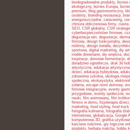
biodegradowalne produkty
,
biznes 
ekologiczny
,
biznes Europa
,
bizne
premium
,
blog gastronomiczny
,
bl
osobisty
,
branding restauracji
,
bran
energooszczędne
,
caravaning
,
cer
chmura obliczeniowa firmy
,
ciast
SEO
,
CSR globalny
,
CSR strategi
cyberbezpieczeństwo firmowe
,
cza
degustacja win
,
degustacje
,
derma
firmowy
,
design funkcjonalny
,
desi
roślinny
,
design światła
,
dezynfekc
sportowa
,
digital marketing
,
diy ar
meble drewniane
,
diy wnętrza
,
doc
inspiracje
,
domowe fermentacje
,
d
doradztwo ogrodnicze
,
druk 3d ho
artystyczna
,
edukacja artystyczna
dzieci
,
edukacja hybrydowa
,
eduka
zdrowotna szkolna
,
ekologia miejs
społeczna
,
ekoturystyka
,
elektron
solarna
,
escape room domowy
,
ev
firmowe integracyjne
,
eventy gast
przygodowe
,
eventy społeczne
,
ev
nauki
,
film animowany
,
film krótk
fitness w domu
,
fizjoterapia dzieci
marketing
,
food styling
,
food truck 
fotografia kulinarna
,
fotografia ślu
internetowa
,
globalizacja
,
Google 
komputerowa 3D
,
grafika użytkow
karciane rodzinne
,
gry logiczne onl
produkty
,
herbata matcha
,
hobby k