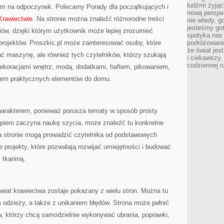
ludźmi żyjąc
em na odpoczynek. Polecamy Porady dla początkujących i
nową perspe
 Krawiectwie
. Na stronie można znaleźć różnorodne treści
nie wtedy, g
jesteśmy go
iów, dzięki którym użytkownik może lepiej zrozumieć
spotyka nas 
projektów. Proszkic.pl może zainteresować osoby, które
podróżowanie
że świat jes
ać maszynę, ale również tych czytelników, którzy szukają
i ciekawszy,
codziennej r
ekoracjami wnętrz, modą, dodatkami, haftem, pikowaniem,
iem praktycznych elementów do domu.
harakterem, ponieważ porusza tematy w sposób prosty.
opiero zaczyna naukę szycia, może znaleźć tu konkretne
na stronie mogą prowadzić czytelnika od podstawowych
 projekty, które pozwalają rozwijać umiejętności i budować
 tkaniną.
świat krawiectwa zostaje pokazany z wielu stron. Można tu
 odzieży, a także z unikaniem błędów. Strona może pełnić
w, którzy chcą samodzielnie wykonywać ubrania, poprawki,