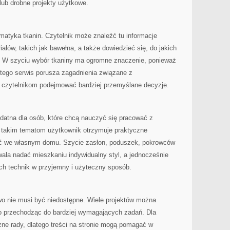
lub drobne projekty użytkowe.
atyka tkanin. Czytelnik może znaleźć tu informacje
ałów, takich jak bawełna, a także dowiedzieć się, do jakich
ać. W szyciu wybór tkaniny ma ogromne znaczenie, ponieważ
atego serwis porusza zagadnienia związane z
 czytelnikom podejmować bardziej przemyślane decyzje.
datna dla osób, które chcą nauczyć się pracować z
i takim tematom użytkownik otrzymuje praktyczne
tać we własnym domu. Szycie zasłon, poduszek, pokrowców
ala nadać mieszkaniu indywidualny styl, a jednocześnie
h technik w przyjemny i użyteczny sposób.
wo nie musi być niedostępne. Wiele projektów można
o przechodząc do bardziej wymagających zadań. Dla
ne rady, dlatego treści na stronie mogą pomagać w