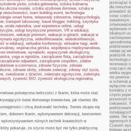
przeciążać l
szkolenie psów
,
sztuka gotowania
,
sztuka kulinarna
dla mieszkań
ka uliczna murale
,
sztuka użytkowa domowa
,
sztuka w
prowadzić do
gi nieruchomości
,
team building event
,
technologia
coraz części
nologie smart home
,
teleporady zdrowotne
,
telepsychologia
,
świadomym, m
we
,
transport luksusowy
,
travel blogger
,
trekking
,
turystyka
zrównoważon
na
,
uroda naturalna
,
user experience online
,
usługi
wybieranie m
stycyjne
,
usługi turystyczne premium
,
VR w edukacji
,
lokalnych us
d morzem
,
wakacje premium
,
wakacje w górach
,
wakacje w
zachowywanie
rynaria egzotyczna
,
wideofilmowanie
,
wideokonferencje
,
uprzedmiotaw
ość w edukacji
,
wirtualne konferencje
,
wirtualne targi
,
work-
podróżowania
vivalowy
,
wspinaczka górska
,
współpraca międzynarodowa
,
nadaje jej 
wo internetowe
,
wynalazki
,
wypoczynek ekologiczny
,
podróżnik m
arska
,
yoga w ogrodzie
,
zarządzanie flotą
,
zarządzanie
technologicz
zarządzanie odpadami
,
zarządzanie zespołem
,
zdalne
rezerwacje o
roduktowe e-commerce
,
zdrowie fizyczne
,
zdrowie
znacząco uła
liczne
,
zdrowie skóry
,
zdrowie zwierząt
,
zdrowy styl życia
,
wielka wygod
ne
,
zwiedzanie z dziećmi
,
zwierzęta egzotyczne
,
zwierzęta
nie powinna
mowych
,
żywność BIO
,
żywność ekologiczna regionalna
,
w schemat p
wyłącznie we
kontaktu z 
ernetowa poświęcona twórczości z tkanin, która może stać
często pojaw
przestrzeń n
dkrywających świat domowego krawiectwa, jak również dla
ciekawość. 
umiejętności i chcą doskonalić technikę. Serwis skupia się
podróżowanie
rozwijający
ciem, doborem tkanin, wykonywaniem dekoracji, tworzeniem
siebie. Nie 
 wykorzystywaniem różnych technik krawieckich w
ogromnych b
Czasem wyst
, który pokazuje, że szycie może być nie tylko praktyczną
którego wcze