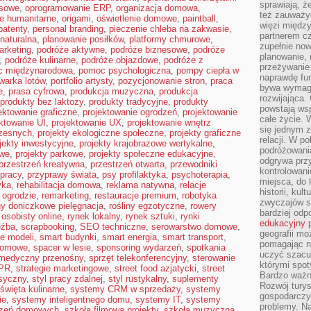
sprawiają, 
esowe
,
oprogramowanie ERP
,
organizacja domowa
,
też zauważy
je humanitarne
,
origami
,
oświetlenie domowe
,
paintball
,
więzi między
patenty
,
personal branding
,
pieczenie chleba na zakwasie
,
partnerem cz
 naturalna
,
planowanie posiłków
,
platformy chmurowe
,
zupełnie now
arketing
,
podróże aktywne
,
podróże biznesowe
,
podróże
planowanie, 
,
podróże kulinarne
,
podróże objazdowe
,
podróże z
przeżywanie 
 międzynarodowa
,
pomoc psychologiczna
,
pompy ciepła w
naprawdę fu
warka lotów
,
portfolio artysty
,
pozycjonowanie stron
,
praca
bywa wymaga
e
,
prasa cyfrowa
,
produkcja muzyczna
,
produkcja
rozwijająca.
produkty bez laktozy
,
produkty tradycyjne
,
produkty
powstają wsp
ektowanie graficzne
,
projektowanie ogrodzeń
,
projektowanie
całe życie.
ktowanie UI
,
projektowanie UX
,
projektowanie wnętrz
się jednym 
zesnych
,
projekty ekologiczne społeczne
,
projekty graficzne
relacji. W p
jekty inwestycyjne
,
projekty krajobrazowe wertykalne
,
podróżowania
owe
,
projekty parkowe
,
projekty społeczne edukacyjne
,
odgrywa prz
przestrzeń kreatywna
,
przestrzeń otwarta
,
przewodniki
kontrolowani
 pracy
,
przyprawy świata
,
psy profilaktyka
,
psychoterapia
,
miejsca, do 
yka
,
rehabilitacja domowa
,
reklama natywna
,
relacje
historii, ku
 ogrodzie
,
remarketing
,
restauracje premium
,
robotyka
zwyczajów sp
ny doniczkowe pielęgnacja
,
rośliny egzotyczne
,
rowery
bardziej od
 osobisty online
,
rynek lokalny
,
rynek sztuki
,
rynki
edukacyjny
p
eźba
,
scrapbooking
,
SEO techniczne
,
serowarstwo domowe
,
geografii mo
ie modeli
,
smart budynki
,
smart energia
,
smart transport
,
pomagając ni
domowe
,
spacer w lesie
,
sponsoring wydarzeń
,
spotkania
uczyć szacun
 medyczny przenośny
,
sprzęt telekonferencyjny
,
sterowanie
którymi spo
 PR
,
strategie marketingowe
,
street food azjatycki
,
street
Bardzo ważny
asyczny
,
styl pracy zdalnej
,
styl rustykalny
,
suplementy
Rozwój turys
święta kulinarne
,
systemy CRM w sprzedaży
,
systemy
gospodarczyc
ie
,
systemy inteligentnego domu
,
systemy IT
,
systemy
problemy. N
czeń domowych
,
szkoła filmowa projekty
,
szkoła muzyczna
,