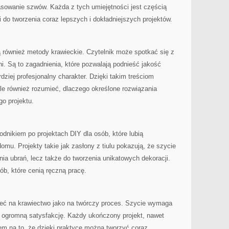
asowanie szwów. Każda z tych umiejętności jest częścią
 do tworzenia coraz lepszych i dokładniejszych projektów.
 również metody krawieckie. Czytelnik może spotkać się z
ni. Są to zagadnienia, które pozwalają podnieść jakość
ziej profesjonalny charakter. Dzięki takim treściom
le również rozumieć, dlaczego określone rozwiązania
o projektu.
dnikiem po projektach DIY dla osób, które lubią
omu. Projekty takie jak zasłony z tiulu pokazują, że szycie
nia ubrań, lecz także do tworzenia unikatowych dekoracji.
ób, które cenią ręczną pracę.
zeć na krawiectwo jako na twórczy proces. Szycie wymaga
je ogromną satysfakcję. Każdy ukończony projekt, nawet
em na to, że dzięki praktyce można tworzyć coraz