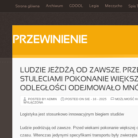
Archiwum
GOOOL
Legia
Meczycho
Strona główna
Spis 
PRZEWINIENIE
LUDZIE JEŻDŻĄ OD ZAWSZE. PRZ
STULECIAMI POKONANIE WIĘKSZ
ODLEGŁOŚCI ODEJMOWAŁO MNÓ
POSTED BY ADMIN
POSTED ON SIE - 16 - 2025
MOŻLIWOŚĆ 
WYŁĄCZONA
Logistyka jest stosunkowo innowacyjnym biegiem studiów
Ludzie podróżują od zawsze. Przed wiekami pokonanie większej 
czasu. Wtenczas jedynymi specyfikami transportu były zwierzęta