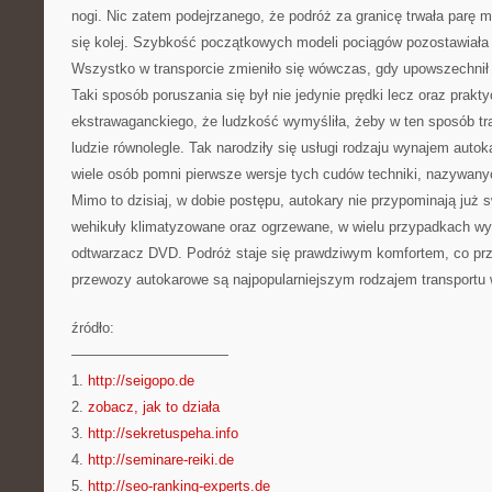
nogi. Nic zatem podejrzanego, że podróż za granicę trwała parę m
się kolej. Szybkość początkowych modeli pociągów pozostawiała 
Wszystko w transporcie zmieniło się wówczas, gdy upowszechni
Taki sposób poruszania się był nie jedynie prędki lecz oraz prakt
ekstrawaganckiego, że ludzkość wymyśliła, żeby w ten sposób tr
ludzie równolegle. Tak narodziły się usługi rodzaju wynajem aut
wiele osób pomni pierwsze wersje tych cudów techniki, nazywanyc
Mimo to dzisiaj, w dobie postępu, autokary nie przypominają już
wehikuły klimatyzowane oraz ogrzewane, w wielu przypadkach wy
odtwarzacz DVD. Podróż staje się prawdziwym komfortem, co prz
przewozy autokarowe są najpopularniejszym rodzajem transportu 
źródło:
———————————
1.
http://seigopo.de
2.
zobacz, jak to działa
3.
http://sekretuspeha.info
4.
http://seminare-reiki.de
5.
http://seo-ranking-experts.de